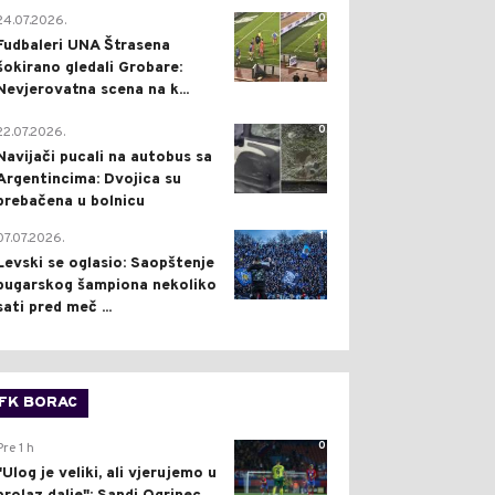
0
24.07.2026.
Fudbaleri UNA Štrasena
šokirano gledali Grobare:
Nevjerovatna scena na k...
0
22.07.2026.
Navijači pucali na autobus sa
Argentincima: Dvojica su
prebačena u bolnicu
1
07.07.2026.
Levski se oglasio: Saopštenje
bugarskog šampiona nekoliko
sati pred meč ...
FK BORAC
0
Pre 1 h
"Ulog je veliki, ali vjerujemo u