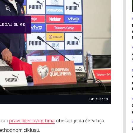
LEDAJ SLIKE
Br. slika: 8
aca i
pravi lider ovog tima
obećao je da će Srbija
rethodnom ciklusu.