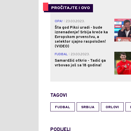
PROČITAJTE I OVO
OPA!
23.03.2023.
|
Šta god Piksi uradi - bude
iznenađenje! Srbija kreće ka
Evropskom prvenstvu, a
selektor sjajno raspoložen!
(VIDEO)
FUDBAL
23.03.2023.
|
Samardžić otkrio - Tadić ga
vrbovao još sa 18 godina!
TAGOVI
FUDBAL
SRBIJA
ORLOVI
PODIJELI