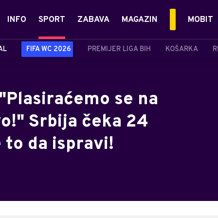
INFO
SPORT
ZABAVA
MAGAZIN
MOBIT
AL
FIFA WC 2026
PREMIJER LIGA BIH
KOŠARKA
R
 "Plasiraćemo se na
o!" Srbija čeka 24
 to da ispravi!