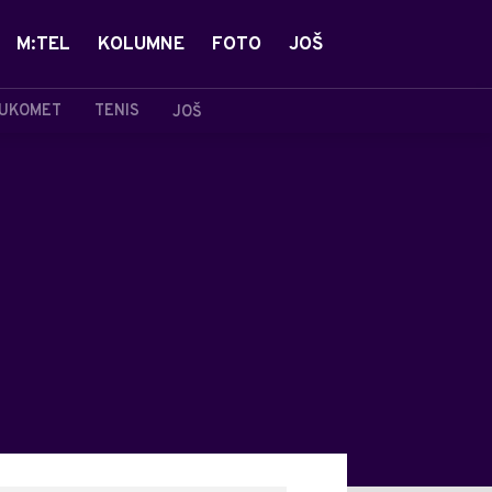
M:TEL
KOLUMNE
FOTO
JOŠ
UKOMET
TENIS
JOŠ