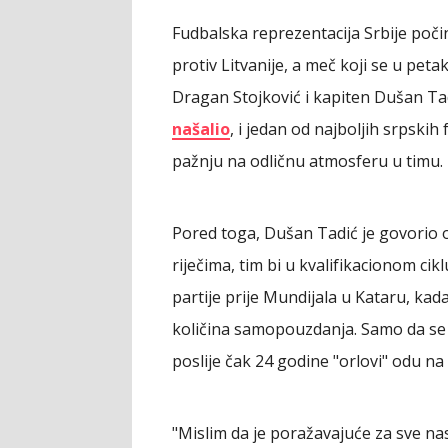
Fudbalska reprezentacija Srbije poči
protiv Litvanije, a meč koji se u pet
Dragan Stojković i kapiten Dušan Tad
našalio
, i jedan od najboljih srpski
pažnju na odličnu atmosferu u timu.
Pored toga, Dušan Tadić je govorio o 
riječima, tim bi u kvalifikacionom ci
partije prije Mundijala u Kataru, kad
količina samopouzdanja. Samo da se 
poslije čak 24 godine "orlovi" odu n
"Mislim da je poražavajuće za sve na