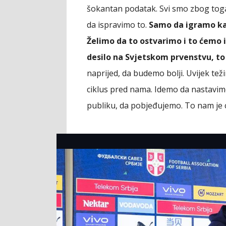
šokantan podatak. Svi smo zbog toga 
da ispravimo to.
Samo da igramo kao
Želimo da to ostvarimo i to ćemo i
desilo na Svjetskom prvenstvu, to 
naprijed, da budemo bolji. Uvijek te
ciklus pred nama. Idemo da nastavimo
publiku, da pobjeđujemo. To nam je ci