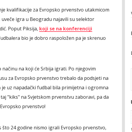
nje kvalifikacije za Evropsko prvenstvo utakmicom
ak uveče igra u Beogradu najavili su selektor
ić. Poput Piksija,
koji se na konferenciji
h fudbalera bio je dobro raspoložen pa je skrenuo
načinu na koji će Srbija igrati. Po njegovim
klusu za Evropsko prvenstvo trebalo da podsjeti na
a je uz napadački fudbal bila primijetna i ogromna
taj "kiks" na Svjetskom prvenstvu zaboravi, pa da
a Evropsko prvenstvo!
s što 24 godine nismo igrali Evropsko prvenstvo,