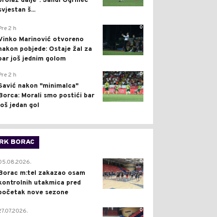
prolaz dalje": Sandi Ogrinec
svjestan š...
0
Pre 2 h
Vinko Marinović otvoreno
nakon pobjede: Ostaje žal za
bar još jednim golom
0
Pre 2 h
Savić nakon "minimalca"
Borca: Morali smo postići bar
još jedan gol
RK BORAC
0
05.08.2026.
Borac m:tel zakazao osam
kontrolnih utakmica pred
početak nove sezone
0
27.07.2026.