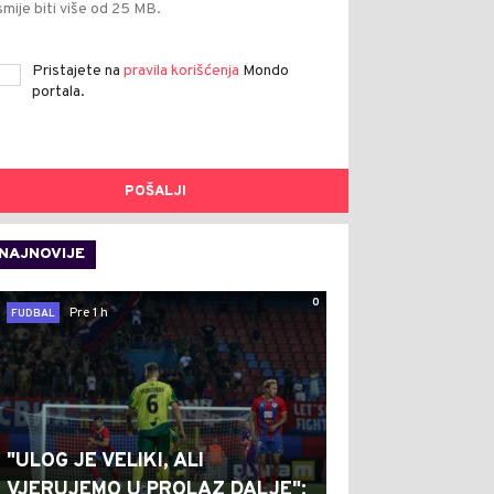
smije biti više od 25 MB.
Pristajete na
pravila korišćenja
Mondo
portala.
POŠALJI
NAJNOVIJE
0
Pre 1 h
FUDBAL
"ULOG JE VELIKI, ALI
VJERUJEMO U PROLAZ DALJE":