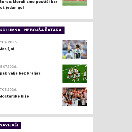
Borca: Morali smo postići bar
još jedan gol
KOLUMNA - NEBOJŠA ŠATARA
0
23.07.2026.
Mesi(ja)
2
15.07.2026.
Ipak valja bez kralja?
0
17.05.2026.
Mostarske kiše
NAVIJAČI