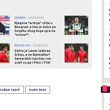
0
0
DEDINO!
23.03.2023.
|
Njegova "armija" stiže u
Beograd, a ime je dobio po
čovjeku zbog koga igra za
"orlove"!
0
0
REKAO SVE
21.03.2023.
|
Zašto je Lazar izabrao
Srbiju, a ne Njemačku?
Samardžić ispričao sve -
zvali su ga i Piksi i Flik!
DUŠAN TADIĆ
EURO 2024