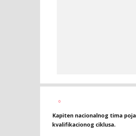
Dragan
AUTOR
0
Šutvić
Kapiten nacionalnog tima poj
kvalifikacionog ciklusa.