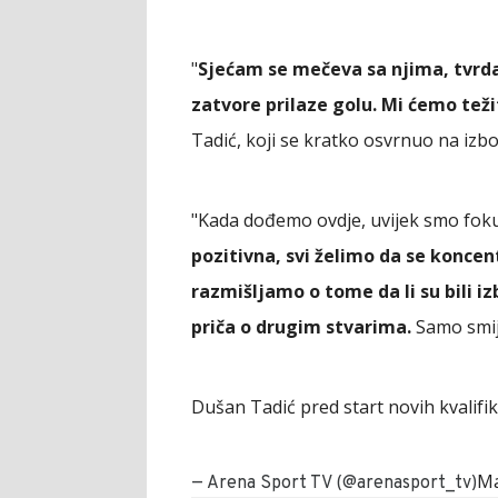
"
Sjećam se mečeva sa njima, tvrda
zatvore prilaze golu. Mi ćemo tež
Tadić, koji se kratko osvrnuo na izb
"Kada dođemo ovdje, uvijek smo fokus
pozitivna, svi želimo da se konc
razmišljamo o tome da li su bili i
priča o drugim stvarima.
Samo smije
Dušan Tadić pred start novih kvalifika
Ma
— Arena Sport TV (@arenasport_tv)