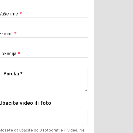
Vaše ime
*
E-mail
*
Lokacija
*
Ubacite video ili foto
Možete da ubacite do 3 fotografije ili videa. Ne