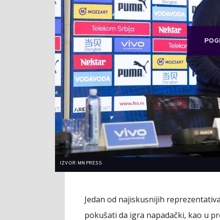
POG
IZVOR: MN PRESS
Jedan od najiskusnijih reprezentativ
pokušati da igra napadački, kao u p