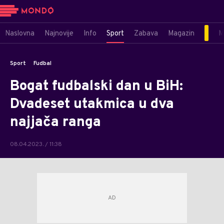
Naslovna
Najnovije
Info
Sport
Zabava
Magazin
M
Sport
Fudbal
Bogat fudbalski dan u BiH:
Dvadeset utakmica u dva
najjača ranga
08.04.2023. / 11:38