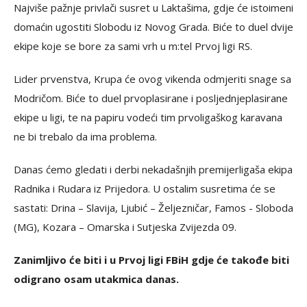
Najviše pažnje privlači susret u Laktašima, gdje će istoimeni
domaćin ugostiti Slobodu iz Novog Grada. Biće to duel dvije
ekipe koje se bore za sami vrh u m:tel Prvoj ligi RS.
Lider prvenstva, Krupa će ovog vikenda odmjeriti snage sa
Modričom. Biće to duel prvoplasirane i posljednjeplasirane
ekipe u ligi, te na papiru vodeći tim prvoligaškog karavana
ne bi trebalo da ima problema.
Danas ćemo gledati i derbi nekadašnjih premijerligaša ekipa
Radnika i Rudara iz Prijedora. U ostalim susretima će se
sastati: Drina – Slavija, Ljubić – Željezničar, Famos - Sloboda
(MG), Kozara – Omarska i Sutjeska Zvijezda 09.
Zanimljivo će biti i u Prvoj ligi FBiH gdje će takođe biti
odigrano osam utakmica danas.