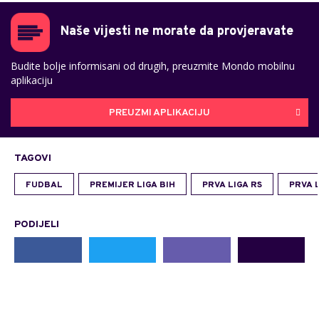
Naše vijesti ne morate da provjeravate
Budite bolje informisani od drugih, preuzmite Mondo mobilnu
aplikaciju
PREUZMI APLIKACIJU
TAGOVI
FUDBAL
PREMIJER LIGA BIH
PRVA LIGA RS
PRVA L
PODIJELI