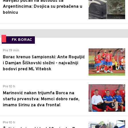
Navijači pucali na autobus sa
Argentincima: Dvojica su prebačena u
bolnicu
FK BORAC
0
Pre 19 min
Borac krenuo šampionski: Ante Roguljić
i Damjan Šiškovski složni - najvažniji
bodovi pred ML Vitebsk
0
Pre 10 h
Marinović nakon trijumfa Borca na
startu prvenstva: Momci dobro rade,
imamo širinu za dva fronta!
3
Pre 10 h