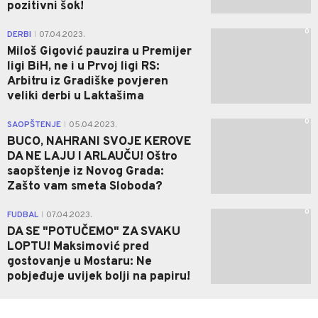
pozitivni šok!
0
DERBI
07.04.2023.
|
Miloš Gigović pauzira u Premijer
ligi BiH, ne i u Prvoj ligi RS:
Arbitru iz Gradiške povjeren
veliki derbi u Laktašima
0
SAOPŠTENJE
05.04.2023.
|
BUCO, NAHRANI SVOJE KEROVE
DA NE LAJU I ARLAUČU! Oštro
saopštenje iz Novog Grada:
Zašto vam smeta Sloboda?
0
FUDBAL
07.04.2023.
|
DA SE "POTUČEMO" ZA SVAKU
LOPTU! Maksimović pred
gostovanje u Mostaru: Ne
pobjeđuje uvijek bolji na papiru!