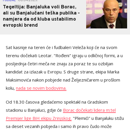
FUDBAL
08.04.2023.
|
Tegeltija: Banjaluka voli Borac,
ali su Banjalučani teška publika -
namjera da od kluba ustabilimo
evropski brend
Sat kasnije na teren će i fudbaleri Veleža koji će na svom
terenu dočekati Leotar. "Rođeni" igraju u odličnoj formi, a u
posljednja četiri meča ne znaju za poraz te su ozbiljan
kandidat za izlazak u Evropu. S druge strane, ekipa Marka
Maksimovića nakon pobjede nad Željezničarem u prošlom
kolu,
nada se novim bodovima.
Od 18.30 časova gledaćemo spektakl na Gradskom
stadionu u Banjaluci, gdje će
Borac dočekati lidera m:tel
Premijer lige BiH ekipu Zrinjskog.
"Plemići" u Banjaluku stižu
sa deset vezanih pobjeda i samo ih pravo čudo može