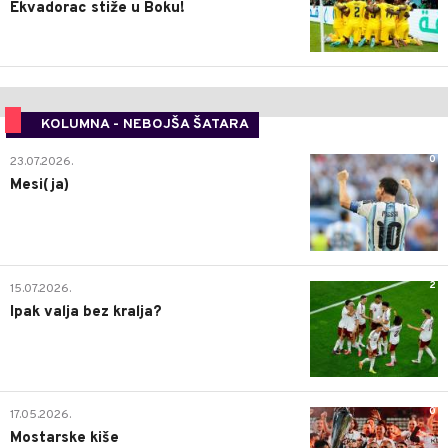
Ekvadorac stiže u Boku!
KOLUMNA - NEBOJŠA ŠATARA
0
23.07.2026.
Mesi(ja)
2
15.07.2026.
Ipak valja bez kralja?
0
17.05.2026.
Mostarske kiše