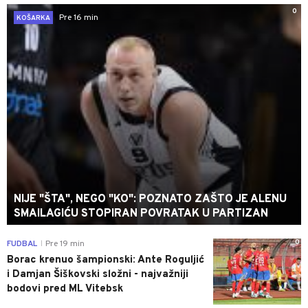
0
Pre 16 min
KOŠARKA
NIJE "ŠTA", NEGO "KO": POZNATO ZAŠTO JE ALENU
SMAILAGIĆU STOPIRAN POVRATAK U PARTIZAN
0
FUDBAL
Pre 19 min
|
Borac krenuo šampionski: Ante Roguljić
i Damjan Šiškovski složni - najvažniji
bodovi pred ML Vitebsk