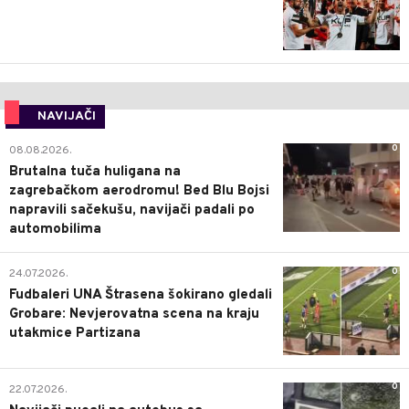
NAVIJAČI
0
08.08.2026.
Brutalna tuča huligana na
zagrebačkom aerodromu! Bed Blu Bojsi
napravili sačekušu, navijači padali po
automobilima
0
24.07.2026.
Fudbaleri UNA Štrasena šokirano gledali
Grobare: Nevjerovatna scena na kraju
utakmice Partizana
0
22.07.2026.