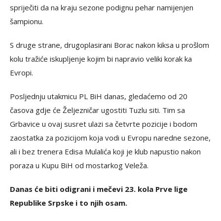
spriječiti da na kraju sezone podignu pehar namijenjen
šampionu.
S druge strane, drugoplasirani Borac nakon kiksa u prošlom
kolu tražiće iskupljenje kojim bi napravio veliki korak ka
Evropi.
Posljednju utakmicu PL BiH danas, gledaćemo od 20
časova gdje će Željezničar ugostiti Tuzlu siti. Tim sa
Grbavice u ovaj susret ulazi sa četvrte pozicije i bodom
zaostatka za pozicijom koja vodi u Evropu naredne sezone,
ali i bez trenera Edisa Mulalića koji je klub napustio nakon
poraza u Kupu BiH od mostarkog Veleža.
Danas će biti odigrani i mečevi 23. kola Prve lige
Republike Srpske i to njih osam.