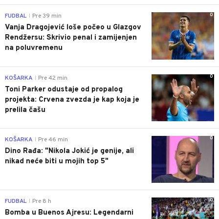
0
FUDBAL
Pre 39 min
|
Vanja Dragojević loše počeo u Glazgov
Rendžersu: Skrivio penal i zamijenjen
na poluvremenu
0
KOŠARKA
Pre 42 min
|
Toni Parker odustaje od propalog
projekta: Crvena zvezda je kap koja je
prelila čašu
0
KOŠARKA
Pre 46 min
|
Dino Rađa: "Nikola Jokić je genije, ali
nikad neće biti u mojih top 5"
0
FUDBAL
Pre 8 h
|
Bomba u Buenos Ajresu: Legendarni