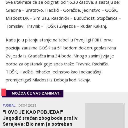
Sve utakmice će se odigrati od 16.30 časova, a sastaju se:
Gradina – Bratstvo, Hadžići - Goražde, Jedinstvo – GOŠK,
Mladost DK – Sim Bau, Raadnički – Budućnost, Stupčanica –
Tomislav, Travnik – TOŠK i Zvijezda – Rudar Kakanj.
Kada je u pitanju stanje na tabeli u Prvoj ligi FBiH, prvu
poziciju zauzima GOŠK sa 51 bodom dok drugoplasirana
Zvijezda iz Gradačca ima 34 boda. Mnogo zanimljivija je
borba za opstanak gdje spas traže Travnik, Radnički,
TOŠK, Hadžići, bihaćko Jedinstvo kao i nekadašnji
premijerligaš Mladost iz Doboja kod Kaknja.
MOŽDA ĆE VAS ZANIMATI
0
FUDBAL
07.04.2023.
|
"I OVO JE KAO POBJEDA!"
Jagodić srećan zbog boda protiv
Sarajeva: Bio nam je potreban