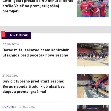
Četiri gola i prekid od 40 minuta: Borac
srušio Velež na premijerligaškoj
premijeri!
RK BORAC
0
05.08.2026.
Borac m:tel zakazao osam kontrolnih
utakmica pred početak nove sezone
0
27.07.2026.
Savić otvoreno pred start sezone:
Borac napada titulu, klub ulazi bez
dugova prema igračima!
0
RUKOMET
27.07.2026.
|