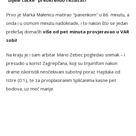
"bijele tačke" preokrenuo rezultat!
Prvo je Marka Malenicu matirao "panenkom" u 86. minutu, a
onda i u osmom minutu nadoknade, i to nakon što se jedan
prekršaj domaćih
više od pet minuta provjeravao u VAR
sobi!
Na kraju je i sam arbitar Mario Zebec pogledao snimak – i
presudio u korist Zagrepčana, koji su trijumfom nakon
drame iskoristili neočekivani subotnji poraz Hajduka od
Istre (0:1), te za prvoplasiranim Splićanima kasne pet
bodova, uz meč manje.