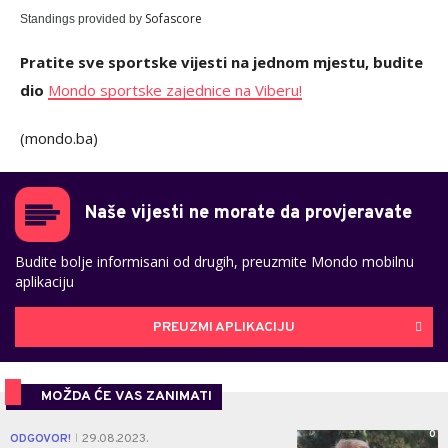
Sofascore
Standings provided by
Pratite sve sportske vijesti na jednom mjestu, budite
dio
Mondo sportske zajednice na Viberu!
(mondo.ba)
Naše vijesti ne morate da provjeravate
Budite bolje informisani od drugih, preuzmite Mondo mobilnu
aplikaciju
PREUZMI APLIKACIJU
MOŽDA ĆE VAS ZANIMATI
0
ODGOVOR!
29.08.2023.
|