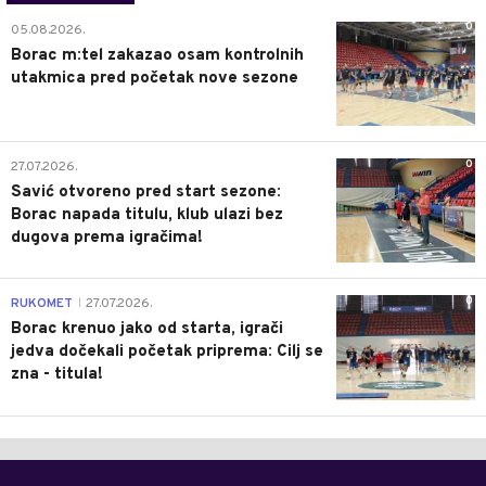
0
05.08.2026.
Borac m:tel zakazao osam kontrolnih
utakmica pred početak nove sezone
0
27.07.2026.
Savić otvoreno pred start sezone:
Borac napada titulu, klub ulazi bez
dugova prema igračima!
0
RUKOMET
27.07.2026.
|
Borac krenuo jako od starta, igrači
jedva dočekali početak priprema: Cilj se
zna - titula!