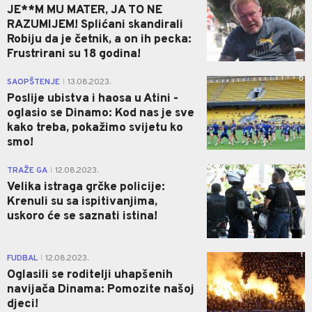
JE**M MU MATER, JA TO NE
RAZUMIJEM! Splićani skandirali
Robiju da je četnik, a on ih pecka:
Frustrirani su 18 godina!
0
SAOPŠTENJE
13.08.2023.
|
Poslije ubistva i haosa u Atini -
oglasio se Dinamo: Kod nas je sve
kako treba, pokažimo svijetu ko
smo!
0
TRAŽE GA
12.08.2023.
|
Velika istraga grčke policije:
Krenuli su sa ispitivanjima,
uskoro će se saznati istina!
1
FUDBAL
12.08.2023.
|
Oglasili se roditelji uhapšenih
navijača Dinama: Pomozite našoj
djeci!