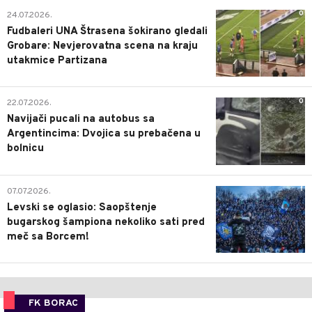
0
24.07.2026.
Fudbaleri UNA Štrasena šokirano gledali
Grobare: Nevjerovatna scena na kraju
utakmice Partizana
0
22.07.2026.
Navijači pucali na autobus sa
Argentincima: Dvojica su prebačena u
bolnicu
1
07.07.2026.
Levski se oglasio: Saopštenje
bugarskog šampiona nekoliko sati pred
meč sa Borcem!
FK BORAC