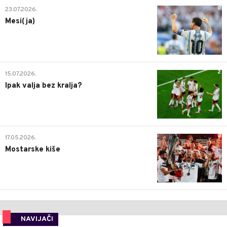
0
23.07.2026.
Mesi(ja)
2
15.07.2026.
Ipak valja bez kralja?
0
17.05.2026.
Mostarske kiše
NAVIJAČI