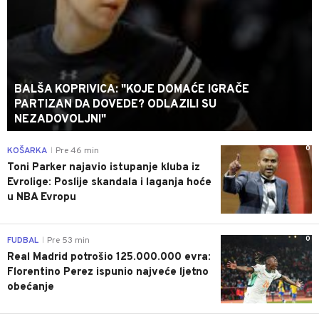
BALŠA KOPRIVICA: "KOJE DOMAĆE IGRAČE
PARTIZAN DA DOVEDE? ODLAZILI SU
NEZADOVOLJNI"
0
KOŠARKA
Pre 46 min
|
Toni Parker najavio istupanje kluba iz
Evrolige: Poslije skandala i laganja hoće
u NBA Evropu
0
FUDBAL
Pre 53 min
|
Real Madrid potrošio 125.000.000 evra:
Florentino Perez ispunio najveće ljetno
obećanje