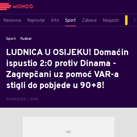
Naslovna
Najnovije
Info
Sport
Zabava
Magazin
M
Sport
Fudbal
LUDNICA U OSIJEKU! Domaćin
ispustio 2:0 protiv Dinama -
Zagrepčani uz pomoć VAR-a
stigli do pobjede u 90+8!
03.09.2023. / 23:10