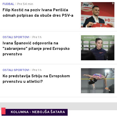
0
FUDBAL
Pre 54 min
|
Filip Kostić na poziv Ivana Perišića
odmah potpisao da obuče dres PSV-a
0
OSTALI SPORTOVI
Pre 1 h
|
Ivana Španović odgovorila na
"zabranjeno" pitanje pred Evropsko
prvenstvo
0
OSTALI SPORTOVI
Pre 1 h
|
Ko predstavlja Srbiju na Evropskom
prvenstvu u atletici?
KOLUMNA - NEBOJŠA ŠATARA