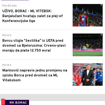
0
Pre 45 min
UŽIVO, BORAC - ML VITEBSK:
Banjalučani hvataju zalet za plej-of
Konferencijske lige
0
Pre 6 h
Borcu stigla "čestitka" iz UEFA pred
dvomeč sa Bjelorusima: Crveno-plavi
moraju da plate 12.750 evra!
0
Pre 8 h
Marinović napravio jednu promjenu na
spisku Borca pred dvomeč sa ML
Vitebskom
RK BORAC