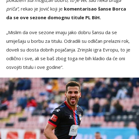
pokažem šta mogu,ali dobro, to je već sad neka druga
priča“
, rekao je Jović koji je
komentarisao šanse Borca
da se ove sezone domognu titule PL BiH.
„Mislim da ove sezone imaju jako dobru šansu da se
umiješaju u borbu za titulu. Odradili su odličan prelazni rok,
doveli su dosta dobrih pojačanja. Zrinjski igra Evropu, to je
odlično i sve, ali se baš zbog toga ne bih kladio da će oni
osvojiti titulu i ove godine“.