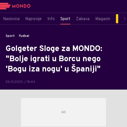
Naslovna
Najnovije
Info
Sport
Zabava
Magazin
M
Sport
Fudbal
Golgeter Sloge za MONDO:
"Bolje igrati u Borcu nego
'Bogu iza nogu' u Španiji"
26.10.2023. / 18:44