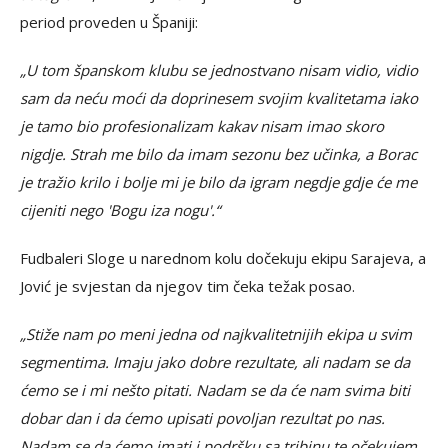
period proveden u Španiji:
„U tom španskom klubu se jednostvano nisam vidio, vidio
sam da neću moći da doprinesem svojim kvalitetama iako
je tamo bio profesionalizam kakav nisam imao skoro
nigdje. Strah me bilo da imam sezonu bez učinka, a Borac
je tražio krilo i bolje mi je bilo da igram negdje gdje će me
cijeniti nego 'Bogu iza nogu'.“
Fudbaleri Sloge u narednom kolu dočekuju ekipu Sarajeva, a
Jović je svjestan da njegov tim čeka težak posao.
„Stiže nam po meni jedna od najkvalitetnijih ekipa u svim
segmentima. Imaju jako dobre rezultate, ali nadam se da
ćemo se i mi nešto pitati. Nadam se da će nam svima biti
dobar dan i da ćemo upisati povoljan rezultat po nas.
Nadam se da ćemo imati i podršku sa tribinu te očekujem