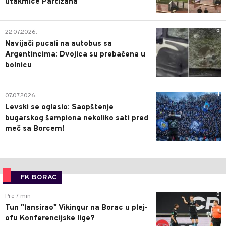
utakmice Partizana
0
22.07.2026.
Navijači pucali na autobus sa
Argentincima: Dvojica su prebačena u
bolnicu
1
07.07.2026.
Levski se oglasio: Saopštenje
bugarskog šampiona nekoliko sati pred
meč sa Borcem!
FK BORAC
0
Pre 7 min
Tun "lansirao" Vikingur na Borac u plej-
ofu Konferencijske lige?