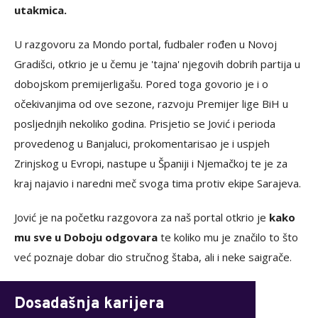
utakmica.
U razgovoru za Mondo portal, fudbaler rođen u Novoj
Gradišci, otkrio je u čemu je 'tajna' njegovih dobrih partija u
dobojskom premijerligašu. Pored toga govorio je i o
očekivanjima od ove sezone, razvoju Premijer lige BiH u
posljednjih nekoliko godina. Prisjetio se Jović i perioda
provedenog u Banjaluci, prokomentarisao je i uspjeh
Zrinjskog u Evropi, nastupe u Španiji i Njemačkoj te je za
kraj najavio i naredni meč svoga tima protiv ekipe Sarajeva.
Jović je na početku razgovora za naš portal otkrio je
kako
mu sve u Doboju odgovara
te koliko mu je značilo to što
već poznaje dobar dio stručnog štaba, ali i neke saigrače.
Dosadašnja karijera