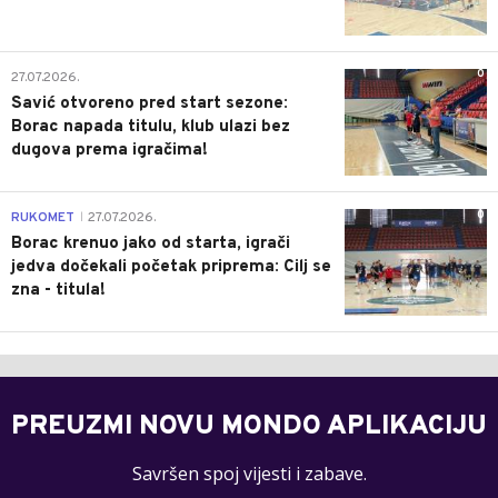
0
27.07.2026.
Savić otvoreno pred start sezone:
Borac napada titulu, klub ulazi bez
dugova prema igračima!
0
RUKOMET
27.07.2026.
|
Borac krenuo jako od starta, igrači
jedva dočekali početak priprema: Cilj se
zna - titula!
PREUZMI NOVU MONDO APLIKACIJU
Savršen spoj vijesti i zabave.