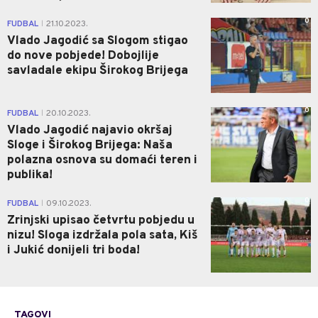
0
FUDBAL
21.10.2023.
|
Vlado Jagodić sa Slogom stigao
do nove pobjede! Dobojlije
savladale ekipu Širokog Brijega
0
FUDBAL
20.10.2023.
|
Vlado Jagodić najavio okršaj
Sloge i Širokog Brijega: Naša
polazna osnova su domaći teren i
publika!
0
FUDBAL
09.10.2023.
|
Zrinjski upisao četvrtu pobjedu u
nizu! Sloga izdržala pola sata, Kiš
i Jukić donijeli tri boda!
TAGOVI