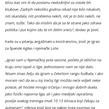
blizu kao oni ili da postanu nedodirljivi za ostale bh.
klubove. Zadnjih nekoliko godina nikad nije bilo nikakvih,
niti skandala, niti problema nekih, niti je to bilo nekih, ne
znam, tužbi. Tako da mislim da je sa te strane jako zdrava
politika i put kojim idu te im želim sreću“
, dodao je Jović.
Kada su u pitanju angažmani u inostranstvu, Jović je igrao
za španski Agilas i njemački Lote.
„Igrao sam u Njemačkoj pola sezone, počelo je idilično na
kraju smo ispali iz lige. Jednostavno nam se nije dalo.
Nisam imao želju da igram u četvrtom rangu fudbala, i ako
moram reći da se u toj trećoj ligi možda neće vidjeti neke
poteze, ali hoćete mnogo trčanja i mnogo dobrih duela.
Jako fizički naporna liga, ali i jako medijski ispraćena,
poslije svakog treninga imaš 10-15 klinaca koji čekaju za
autogram“
, otkriva Jović koji se nakon toga osvrnuo na