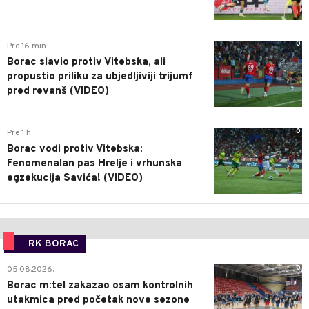
0
Pre 16 min
Borac slavio protiv Vitebska, ali
propustio priliku za ubjedljiviji trijumf
pred revanš (VIDEO)
0
Pre 1 h
Borac vodi protiv Vitebska:
Fenomenalan pas Hrelje i vrhunska
egzekucija Savića! (VIDEO)
RK BORAC
0
05.08.2026.
Borac m:tel zakazao osam kontrolnih
utakmica pred početak nove sezone