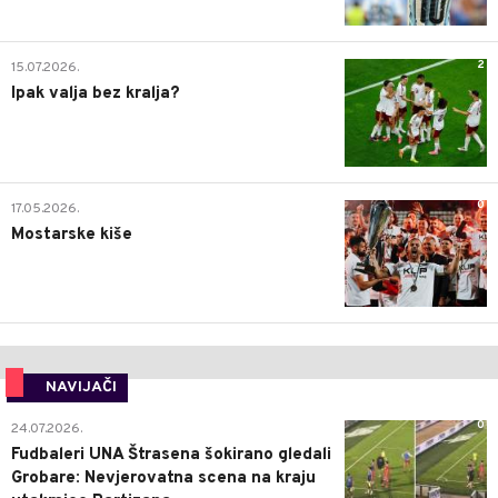
2
15.07.2026.
Ipak valja bez kralja?
0
17.05.2026.
Mostarske kiše
NAVIJAČI
0
24.07.2026.
Fudbaleri UNA Štrasena šokirano gledali
Grobare: Nevjerovatna scena na kraju