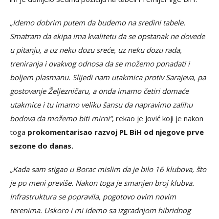
„Idemo dobrim putem da budemo na sredini tabele.
Smatram da ekipa ima kvalitetu da se opstanak ne dovede
u pitanju, a uz neku dozu sreće, uz neku dozu rada,
treniranja i ovakvog odnosa da se možemo ponadati i
boljem plasmanu. Slijedi nam utakmica protiv Sarajeva, pa
gostovanje Željezničaru, a onda imamo četiri domaće
utakmice i tu imamo veliku šansu da napravimo zalihu
bodova da možemo biti mirni“
, rekao je Jović koji je nakon
toga
prokomentarisao razvoj PL BiH od njegove prve
sezone do danas.
„Kada sam stigao u Borac mislim da je bilo 16 klubova, što
je po meni previše. Nakon toga je smanjen broj klubva.
Infrastruktura se popravila, pogotovo ovim novim
terenima. Uskoro i mi idemo sa izgradnjom hibridnog