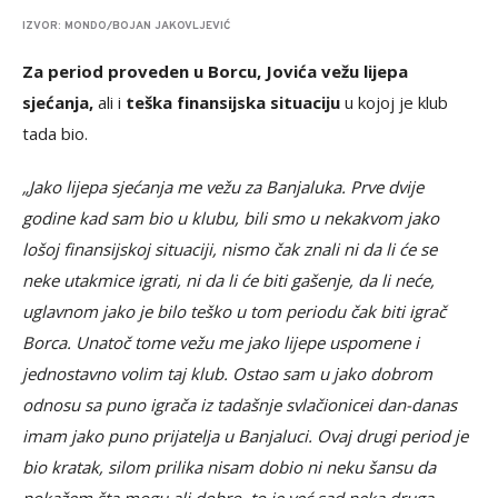
IZVOR: MONDO/BOJAN JAKOVLJEVIĆ
Za period proveden u Borcu, Jovića vežu lijepa
sjećanja,
ali i
teška finansijska situaciju
u kojoj je klub
tada bio.
„Jako lijepa sjećanja me vežu za Banjaluka. Prve dvije
godine kad sam bio u klubu, bili smo u nekakvom jako
lošoj finansijskoj situaciji, nismo čak znali ni da li će se
neke utakmice igrati, ni da li će biti gašenje, da li neće,
uglavnom jako je bilo teško u tom periodu čak biti igrač
Borca. Unatoč tome vežu me jako lijepe uspomene i
jednostavno volim taj klub. Ostao sam u jako dobrom
odnosu sa puno igrača iz tadašnje svlačionicei dan-danas
imam jako puno prijatelja u Banjaluci. Ovaj drugi period je
bio kratak, silom prilika nisam dobio ni neku šansu da