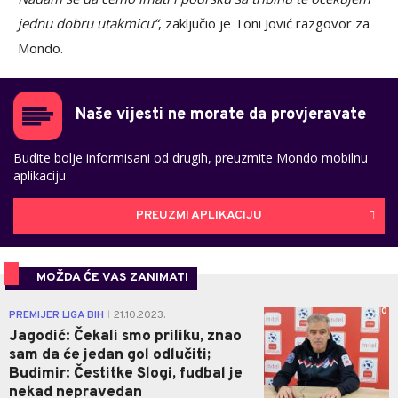
jednu dobru utakmicu“
, zaključio je Toni Jović razgovor za
Mondo.
Naše vijesti ne morate da provjeravate
Budite bolje informisani od drugih, preuzmite Mondo mobilnu
aplikaciju
PREUZMI APLIKACIJU
MOŽDA ĆE VAS ZANIMATI
0
PREMIJER LIGA BIH
21.10.2023.
|
Jagodić: Čekali smo priliku, znao
sam da će jedan gol odlučiti;
Budimir: Čestitke Slogi, fudbal je
nekad nepravedan