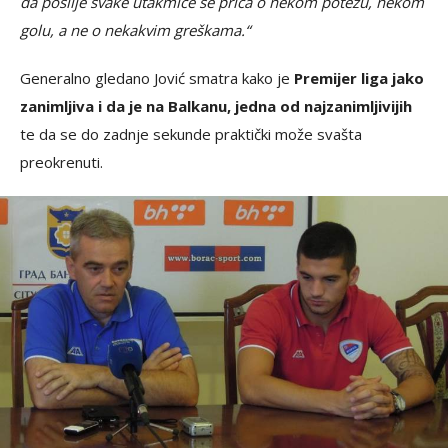
da poslije svake utakmice se priča o nekom potezu, nekom
golu, a ne o nekakvim greškama.“
Generalno gledano Jović smatra kako je
Premijer liga jako
zanimljiva i da je na Balkanu, jedna od najzanimljivijih
te da se do zadnje sekunde praktički može svašta
preokrenuti.