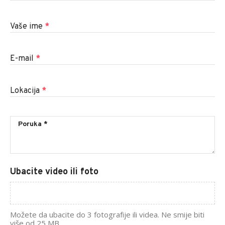
Vaše ime
*
E-mail
*
Lokacija
*
Ubacite video ili foto
Možete da ubacite do 3 fotografije ili videa. Ne smije biti
više od 25 MB.