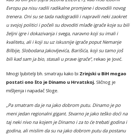
Evropu pa nisu radili radikalne promjene i dovodili novog
trenera. Oni su se tada nadogradili i napravili neki zaokret
u svojoj politici i počeli su dovoditi mlađe igrače koje su bili
željni igre i dokazivanja i svega, naravno koji su imali i
kvalitetu, ali i koji su uz iskusnije igrače poput Nemanje
Bilbije, Slobodana Jakovljevića, Barišića, koji su tamo još
bili kad sam ja bio, stasali u prave igrače“
, rekao je Jović.
Mnogi ljubitelji bh. smatraju kako bi
Zrinjski u BiH mogao
postati ono što je Dinamo u Hrvatskoj.
Sličnog je
mišljenja i napadač Sloge.
„Pa smatram da je na jako dobrom putu. Dinamo je po
meni jedan regionalni gigant. Stvarno je jako teško doći na
taj neki nivo na kojem je Dinamo i za to će trebati godina i
godina, ali mislim da su na jako dobrom putu da postanu