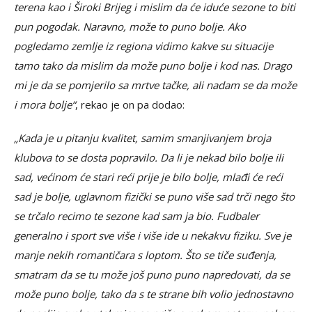
terena kao i Široki Brijeg i mislim da će iduće sezone to biti
pun pogodak. Naravno, može to puno bolje. Ako
pogledamo zemlje iz regiona vidimo kakve su situacije
tamo tako da mislim da može puno bolje i kod nas. Drago
mi je da se pomjerilo sa mrtve tačke, ali nadam se da može
i mora bolje“
, rekao je on pa dodao:
„Kada je u pitanju kvalitet, samim smanjivanjem broja
klubova to se dosta popravilo. Da li je nekad bilo bolje ili
sad, većinom će stari reći prije je bilo bolje, mlađi će reći
sad je bolje, uglavnom fizički se puno više sad trči nego što
se trčalo recimo te sezone kad sam ja bio. Fudbaler
generalno i sport sve više i više ide u nekakvu fiziku. Sve je
manje nekih romantičara s loptom. Što se tiče suđenja,
smatram da se tu može još puno puno napredovati, da se
može puno bolje, tako da s te strane bih volio jednostavno