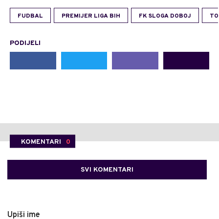
FUDBAL
PREMIJER LIGA BIH
FK SLOGA DOBOJ
TO
PODIJELI
KOMENTARI
0
SVI KOMENTARI
Upiši ime