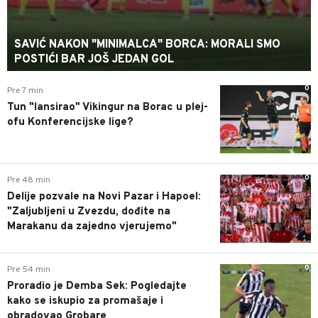
SAVIĆ NAKON "MINIMALCA" BORCA: MORALI SMO
POSTIĆI BAR JOŠ JEDAN GOL
0
Pre 7 min
Tun "lansirao" Vikingur na Borac u plej-
ofu Konferencijske lige?
0
Pre 48 min
Delije pozvale na Novi Pazar i Hapoel:
"Zaljubljeni u Zvezdu, dođite na
Marakanu da zajedno vjerujemo"
0
Pre 54 min
Proradio je Demba Sek: Pogledajte
kako se iskupio za promašaje i
obradovao Grobare