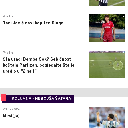
0
Pre 1 h
Toni Jović novi kapiten Sloge
0
Pre 1 h
Šta uradi Demba Sek? Sebičnost
koštala Partizan, pogledajte šta je
uradio u "2 na 1"
KOLUMNA - NEBOJŠA ŠATARA
0
23.07.2026.
Mesi(ja)