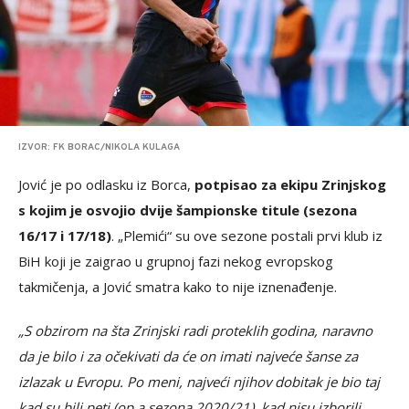
IZVOR: FK BORAC/NIKOLA KULAGA
Jović je po odlasku iz Borca,
potpisao za ekipu Zrinjskog
s kojim je osvojio dvije šampionske titule (sezona
16/17 i 17/18)
. „Plemići“ su ove sezone postali prvi klub iz
BiH koji je zaigrao u grupnoj fazi nekog evropskog
takmičenja, a Jović smatra kako to nije iznenađenje.
„S obzirom na šta Zrinjski radi proteklih godina, naravno
da je bilo i za očekivati da će on imati najveće šanse za
izlazak u Evropu. Po meni, najveći njihov dobitak je bio taj
kad su bili peti (op.a sezona 2020/21), kad nisu izborili