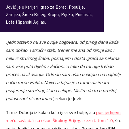
Jović je u karijeri igrao za Borac, Posušje,
Zrinjski, Široki Brijeg, Krupu, Rijeku, Pomorac,
Lote i španski Agilas.
„Jednostavno mi sve ovdje odgovara, od prvog dana kada
sam došao. I stručni štab, trener me zna od ranije kao i
neki iz stručnog štaba, poznajem i dosta igrača sa nekima
sam više puta dijelio svlačionicu tako da mi nije trebao
proces navikavanja. Odmah sam ušao u ekipu i na najbolji
način mi se vratilo. Najveća tajna je u tome da imam
povjerenje stručnog štaba i ekipe. Mislim da to u prošloj
polusezoni nisam imao“
, rekao je Jović.
Tim iz Doboja iz kola u kolo igra sve bolje, a u
posljednjem
meču savladali su ekipu Širokog Brijega rezultatom 1:0,
što
im je donijelo sedmu poziciju na tabeli Premijer lige BiH.