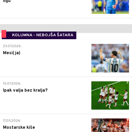
ligu
KOLUMNA - NEBOJŠA ŠATARA
0
23.07.2026.
Mesi(ja)
2
15.07.2026.
Ipak valja bez kralja?
0
17.05.2026.
Mostarske kiše