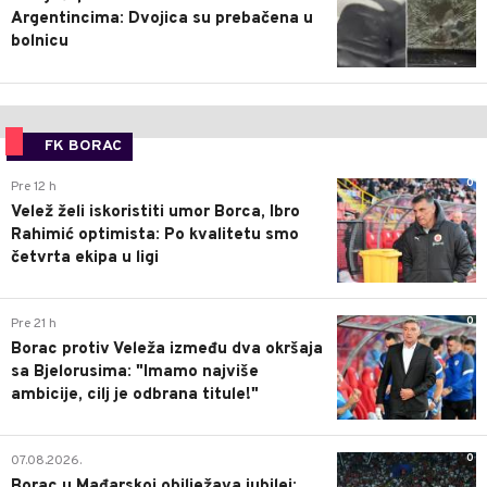
Argentincima: Dvojica su prebačena u
bolnicu
FK BORAC
0
Pre 12 h
Velež želi iskoristiti umor Borca, Ibro
Rahimić optimista: Po kvalitetu smo
četvrta ekipa u ligi
0
Pre 21 h
Borac protiv Veleža između dva okršaja
sa Bjelorusima: "Imamo najviše
ambicije, cilj je odbrana titule!"
0
07.08.2026.
Borac u Mađarskoj obilježava jubilej: