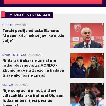
MOŽDA ĆE VAS ZANIMATI
0
FUDBAL
21.12.2023.
|
Terzić poslije odlaska Bahara:
"Ja sam kriv, nek se javi ko može
bolje"
0
SPORT INTERVJU
21.12.2023.
|
Ni Barak Bahar ne zna šta je
radio! Kosanović za MONDO -
Zbunio je sve u Zvezdi, a badava
ti sve ako još ne znaju!
0
DOLIVA!
21.12.2023.
|
Nije odigrao ni minut, a slavi
odlazak Baraka Bahara! Otpisani
fudbaler bez riječi pecnuo
trenera!