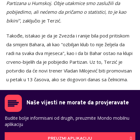
Partizana u Humskoj. Obje utakmice smo zaslužili da
pobijedimo, ali nećemo da pričamo o statistici, to je kao
bikini"
, zaključio je Terzić.
Takođe, istakao je da je Zvezda i ranije bila pod pritiskom
da smijeni Bahara, ali kao "ozbiljan klub to nije željela da
radi na svaka dva mjeseca", kao i da bi Bahar ostao na klupi
crveno-bijelih da je pobijedio Partizan. Uz to, Terzić je
potvrdio da će novi trener Vladan Milojević biti promovisan
u petak u 13 časova, ako se dogovori danas sa čelnicima.
Naše vijesti ne morate da provjeravate
Budite bolje informisani od drugih, preuzmite Mondo mobilnu
aplikaciju
PREUZMI APLIKACIJU