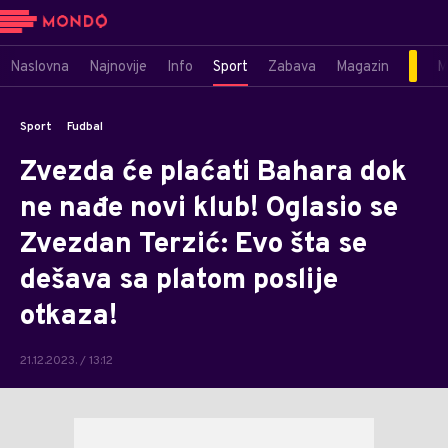
Naslovna
Najnovije
Info
Sport
Zabava
Magazin
M
Sport
Fudbal
Zvezda će plaćati Bahara dok
ne nađe novi klub! Oglasio se
Zvezdan Terzić: Evo šta se
dešava sa platom poslije
otkaza!
21.12.2023. / 13:12