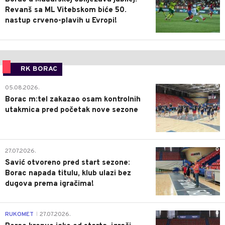
Revanš sa ML Vitebskom biće 50.
nastup crveno-plavih u Evropi!
RK BORAC
0
05.08.2026.
Borac m:tel zakazao osam kontrolnih
utakmica pred početak nove sezone
0
27.07.2026.
Savić otvoreno pred start sezone:
Borac napada titulu, klub ulazi bez
dugova prema igračima!
0
RUKOMET
27.07.2026.
|