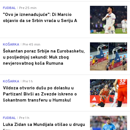
0
FUDBAL
Pre 25 min
|
"Ovo je iznenađujuće": Di Marcio
objavio da se Srbin vraća u Seriju A
0
KOŠARKA
Pre 45 min
|
Šokantan poraz Srbije na Eurobasketu,
u posljednjoj sekundi: Muk zbog
nevjerovatnog koša Rumuna
0
KOŠARKA
Pre 1 h
|
Vildoza otvorio dušu po dolasku u
Partizan! Bivši as Zvezde iskreno o
šokantnom transferu u Humsku!
0
FUDBAL
Pre 1 h
|
Luka Zidan sa Mundijala otišao u drugu