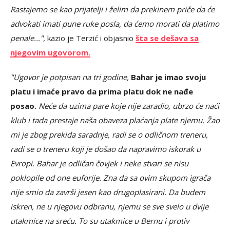
Rastajemo se kao prijatelji i želim da prekinem priče da će
advokati imati pune ruke posla, da ćemo morati da platimo
penale..."
, kazio je Terzić i objasnio
šta se dešava sa
njegovim ugovorom.
"Ugovor je potpisan na tri godine,
Bahar je imao svoju
platu i imaće pravo da prima platu dok ne nađe
posao
. Neće da uzima pare koje nije zaradio, ubrzo će naći
klub i tada prestaje naša obaveza plaćanja plate njemu. Žao
mi je zbog prekida saradnje, radi se o odličnom treneru,
radi se o treneru koji je došao da napravimo iskorak u
Evropi. Bahar je odličan čovjek i neke stvari se nisu
poklopile od one euforije. Zna da sa ovim skupom igrača
nije smio da završi jesen kao drugoplasirani. Da budem
iskren, ne u njegovu odbranu, njemu se sve svelo u dvije
utakmice na sreću. To su utakmice u Bernu i protiv