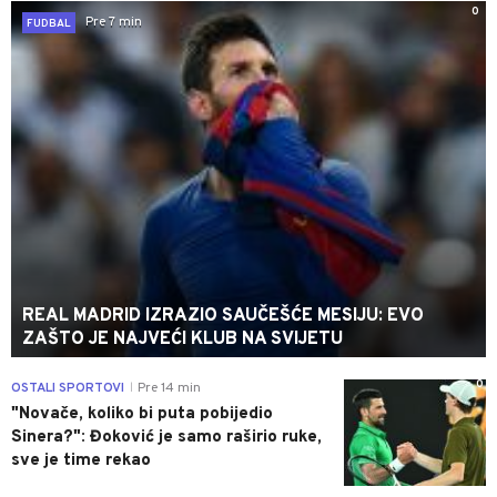
0
Pre 7 min
FUDBAL
REAL MADRID IZRAZIO SAUČEŠĆE MESIJU: EVO
ZAŠTO JE NAJVEĆI KLUB NA SVIJETU
0
OSTALI SPORTOVI
Pre 14 min
|
"Novače, koliko bi puta pobijedio
Sinera?": Đoković je samo raširio ruke,
sve je time rekao