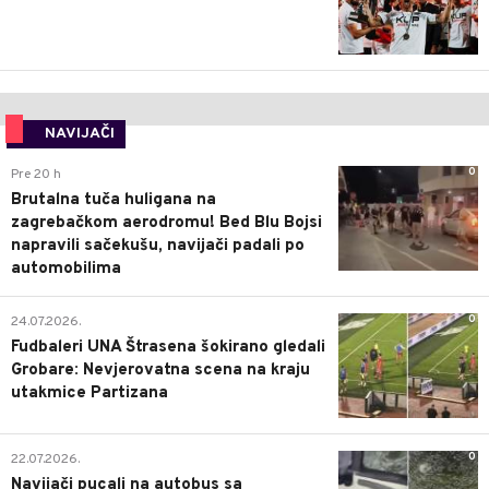
NAVIJAČI
0
Pre 20 h
Brutalna tuča huligana na
zagrebačkom aerodromu! Bed Blu Bojsi
napravili sačekušu, navijači padali po
automobilima
0
24.07.2026.
Fudbaleri UNA Štrasena šokirano gledali
Grobare: Nevjerovatna scena na kraju
utakmice Partizana
0
22.07.2026.
Navijači pucali na autobus sa