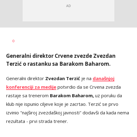
Bojan
AUTOR
0
Jakovljević
Generalni direktor Crvene zvezde Zvezdan
Terzić o rastanku sa Barakom Baharom.
Generalni direktor
Zvezdan Terzić
je na
današnjoj
konferenciji za medije
potvrdio da se Crvena zvezda
rastaje sa trenerom
Barakom Baharom,
uz poruku da
klub nije ispunio ciljeve koje je zacrtao. Terzić se prvo
izvinio "najširoj zvezdaškoj javnosti" dodavši da kada nema
rezultata - prvi strada trener.