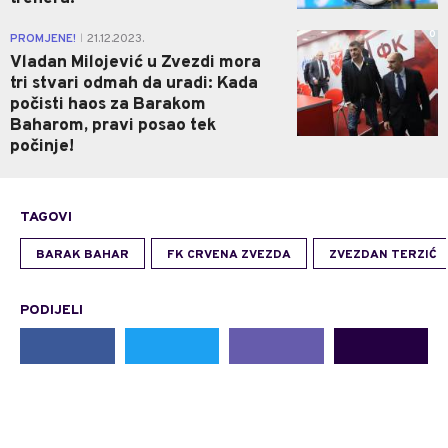
0
PROMJENE!
21.12.2023.
|
Vladan Milojević u Zvezdi mora
tri stvari odmah da uradi: Kada
počisti haos za Barakom
Baharom, pravi posao tek
počinje!
TAGOVI
BARAK BAHAR
FK CRVENA ZVEZDA
ZVEZDAN TERZIĆ
PODIJELI