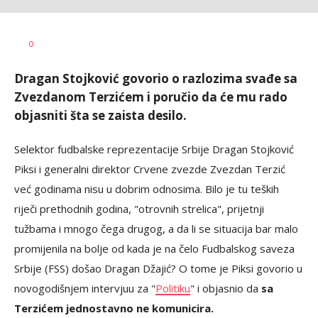
0
Dragan Stojković govorio o razlozima svađe sa
Zvezdanom Terzićem i poručio da će mu rado
objasniti šta se zaista desilo.
Selektor fudbalske reprezentacije Srbije Dragan Stojković
Piksi i generalni direktor Crvene zvezde Zvezdan Terzić
već godinama nisu u dobrim odnosima. Bilo je tu teških
riječi prethodnih godina, "otrovnih strelica", prijetnji
tužbama i mnogo čega drugog, a da li se situacija bar malo
promijenila na bolje od kada je na čelo Fudbalskog saveza
Srbije (FSS) došao Dragan Džajić? O tome je Piksi govorio u
novogodišnjem intervjuu za "
Politiku
" i objasnio da
sa
Terzićem jednostavno ne komunicira.