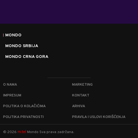
MONDO
MONDO SRBIJA
MONDO CRNA GORA
O NAMA
MARKETING
IMPRESUM
KONTAKT
POLITIKA O KOLAČIĆIMA
ARHIVA
POLITIKA PRIVATNOSTI
PRAVILA I USLOVI KORIŠĆENJA
m:tel
©
2026
Mondo
Sva prava zadržana.