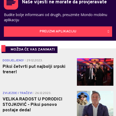
Naše vijesti ne morate da provjeravate
Budite bolje informisani od drugih, preuzmite Mondo mobilnu
aplikaciju
PREUZMI APLIKACIJU
MOŽDA ĆE VAS ZANIMATI
0
DODIJELJENO!
29.12.2023.
|
Piksi četvrti put najbolji srpski
trener!
0
ZVIJEZDE I TRAČEVI
26.12.2023.
|
VELIKA RADOST U PORODICI
STOJKOVIĆ - Piksi ponovo
postaje deda!