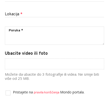
Lokacija
*
Ubacite video ili foto
Možete da ubacite do 3 fotografije ili videa. Ne smije biti
više od 25 MB.
Pristajete na
Mondo portala.
pravila korišćenja