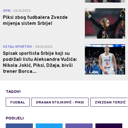
1
OPA!
26.12.2023.
|
Piksi zbog fudbalera Zvezde
mijenja sistem Srbije!
1
OSTALI SPORTOVI
08.12.2023.
|
Spisak sportista Srbije koji su
podržali listu Aleksandra Vučića:
Nikola Jokić, Piksi, Džaja, bivši
trener Borca...
TAGOVI
FUDBAL
DRAGAN STOJKOVIĆ - PIKSI
ZVEZDAN TERZIĆ
PODIJELI