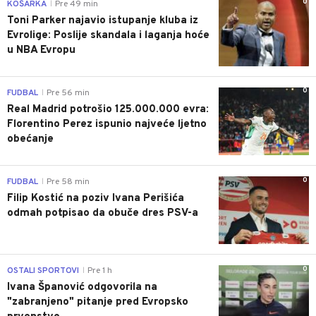
0
KOŠARKA
Pre 49 min
|
Toni Parker najavio istupanje kluba iz
Evrolige: Poslije skandala i laganja hoće
u NBA Evropu
0
FUDBAL
Pre 56 min
|
Real Madrid potrošio 125.000.000 evra:
Florentino Perez ispunio najveće ljetno
obećanje
0
FUDBAL
Pre 58 min
|
Filip Kostić na poziv Ivana Perišića
odmah potpisao da obuče dres PSV-a
0
OSTALI SPORTOVI
Pre 1 h
|
Ivana Španović odgovorila na
"zabranjeno" pitanje pred Evropsko