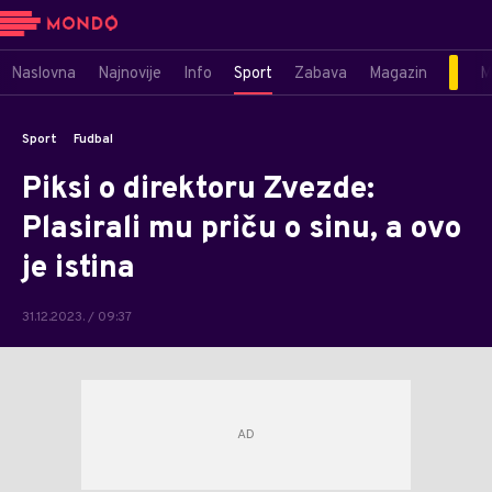
Naslovna
Najnovije
Info
Sport
Zabava
Magazin
M
Sport
Fudbal
Piksi o direktoru Zvezde:
Plasirali mu priču o sinu, a ovo
je istina
31.12.2023. / 09:37