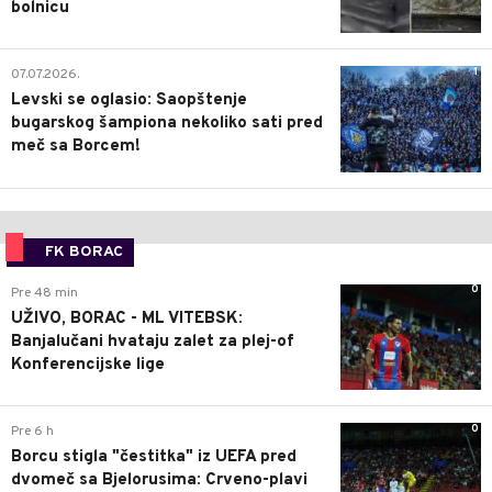
bolnicu
1
07.07.2026.
Levski se oglasio: Saopštenje
bugarskog šampiona nekoliko sati pred
meč sa Borcem!
FK BORAC
0
Pre 48 min
UŽIVO, BORAC - ML VITEBSK:
Banjalučani hvataju zalet za plej-of
Konferencijske lige
0
Pre 6 h
Borcu stigla "čestitka" iz UEFA pred
dvomeč sa Bjelorusima: Crveno-plavi