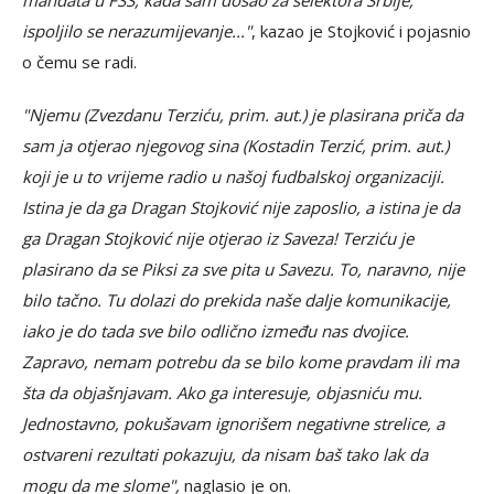
mandata u FSS, kada sam došao za selektora Srbije,
ispoljilo se nerazumijevanje..."
, kazao je Stojković i pojasnio
o čemu se radi.
"Njemu (Zvezdanu Terziću, prim. aut.) je plasirana priča da
sam ja otjerao njegovog sina (Kostadin Terzić, prim. aut.)
koji je u to vrijeme radio u našoj fudbalskoj organizaciji.
Istina je da ga Dragan Stojković nije zaposlio, a istina je da
ga Dragan Stojković nije otjerao iz Saveza! Terziću je
plasirano da se Piksi za sve pita u Savezu. To, naravno, nije
bilo tačno. Tu dolazi do prekida naše dalje komunikacije,
iako je do tada sve bilo odlično između nas dvojice.
Zapravo, nemam potrebu da se bilo kome pravdam ili ma
šta da objašnjavam. Ako ga interesuje, objasniću mu.
Jednostavno, pokušavam ignorišem negativne strelice, a
ostvareni rezultati pokazuju, da nisam baš tako lak da
mogu da me slome",
naglasio je on.