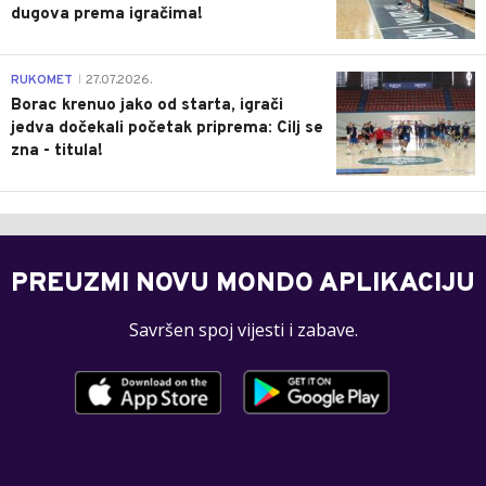
dugova prema igračima!
0
RUKOMET
27.07.2026.
|
Borac krenuo jako od starta, igrači
jedva dočekali početak priprema: Cilj se
zna - titula!
PREUZMI NOVU MONDO APLIKACIJU
Savršen spoj vijesti i zabave.