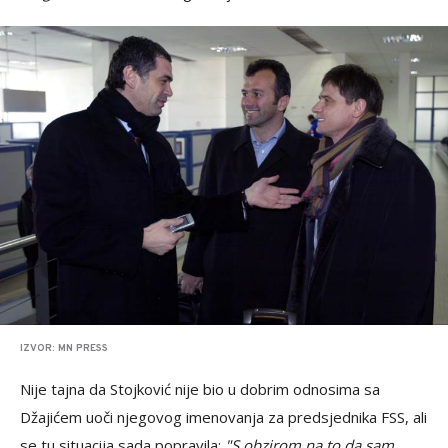
IZVOR: MN PRESS
Nije tajna da Stojković nije bio u dobrim odnosima sa
Džajićem uoči njegovog imenovanja za predsjednika FSS, ali
se tu situacija sada popravila:
"S obzirom na to da sam