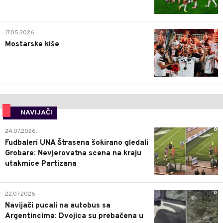
0
17.05.2026.
Mostarske kiše
NAVIJAČI
0
24.07.2026.
Fudbaleri UNA Štrasena šokirano gledali
Grobare: Nevjerovatna scena na kraju
utakmice Partizana
0
22.07.2026.
Navijači pucali na autobus sa
Argentincima: Dvojica su prebačena u