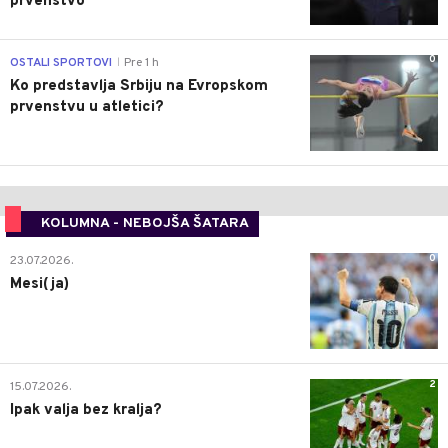
prvenstvo
0
OSTALI SPORTOVI
Pre 1 h
|
Ko predstavlja Srbiju na Evropskom
prvenstvu u atletici?
KOLUMNA - NEBOJŠA ŠATARA
0
23.07.2026.
Mesi(ja)
2
15.07.2026.
Ipak valja bez kralja?