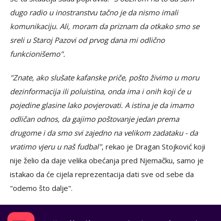
dugo radio u inostranstvu tačno je da nismo imali
komunikaciju. Ali, moram da priznam da otkako smo se
sreli u Staroj Pazovi od prvog dana mi odlično
funkcionišemo".
"Znate, ako slušate kafanske priče, pošto živimo u moru
dezinformacija ili poluistina, onda ima i onih koji će u
pojedine glasine lako povjerovati. A istina je da imamo
odličan odnos, da gajimo poštovanje jedan prema
drugome i da smo svi zajedno na velikom zadataku - da
vratimo vjeru u naš fudbal"
, rekao je Dragan Stojković koji
nije želio da daje velika obećanja pred Njemačku, samo je
istakao da će cijela reprezentacija dati sve od sebe da
"odemo što dalje".