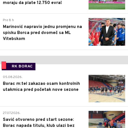
moraju da plate 12.750 evra!
0
Pre 8 h
Marinović napravio jednu promjenu na
spisku Borca pred dvomeč sa ML
Vitebskom
RK BORAC
0
05.08.2026.
Borac m:tel zakazao osam kontrolnih
utakmica pred početak nove sezone
0
27.07.2026.
Savić otvoreno pred start sezone:
Borac napada titulu, klub ulazi bez