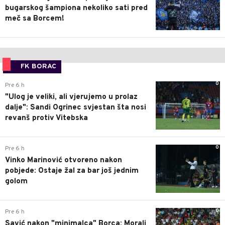
bugarskog šampiona nekoliko sati pred
meč sa Borcem!
FK BORAC
0
Pre 6 h
"Ulog je veliki, ali vjerujemo u prolaz
dalje": Sandi Ogrinec svjestan šta nosi
revanš protiv Vitebska
0
Pre 6 h
Vinko Marinović otvoreno nakon
pobjede: Ostaje žal za bar još jednim
golom
0
Pre 6 h
Savić nakon "minimalca" Borca: Morali