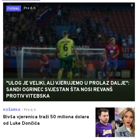
0
Pre 6 h
FUDBAL
"ULOG JE VELIKI, ALI VJERUJEMO U PROLAZ DALJE":
SANDI OGRINEC SVJESTAN ŠTA NOSI REVANŠ
PROTIV VITEBSKA
0
KOŠARKA
Pre 6 h
|
Bivša vjerenica traži 50 miliona dolara
od Luke Dončića