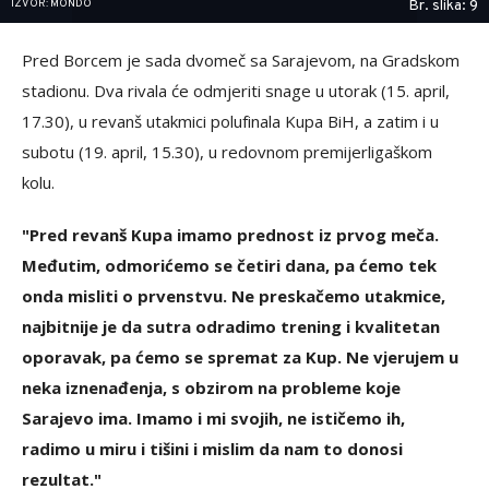
IZVOR: MONDO
Br. slika: 9
Pred Borcem je sada dvomeč sa Sarajevom, na Gradskom
stadionu. Dva rivala će odmjeriti snage u utorak (15. april,
17.30), u revanš utakmici polufinala Kupa BiH, a zatim i u
subotu (19. april, 15.30), u redovnom premijerligaškom
kolu.
"Pred revanš Kupa imamo prednost iz prvog meča.
Međutim, odmorićemo se četiri dana, pa ćemo tek
onda misliti o prvenstvu. Ne preskačemo utakmice,
najbitnije je da sutra odradimo trening i kvalitetan
oporavak, pa ćemo se spremat za Kup. Ne vjerujem u
neka iznenađenja, s obzirom na probleme koje
Sarajevo ima. Imamo i mi svojih, ne ističemo ih,
radimo u miru i tišini i mislim da nam to donosi
rezultat."