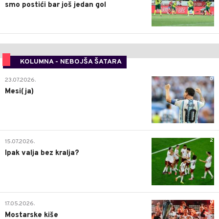
smo postići bar još jedan gol
KOLUMNA - NEBOJŠA ŠATARA
0
23.07.2026.
Mesi(ja)
2
15.07.2026.
Ipak valja bez kralja?
0
17.05.2026.
Mostarske kiše