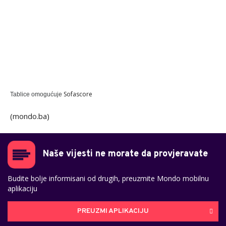
Sofascore
Tablice omogućuje
(mondo.ba)
Naše vijesti ne morate da provjeravate
Budite bolje informisani od drugih, preuzmite Mondo mobilnu
aplikaciju
PREUZMI APLIKACIJU