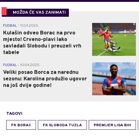
MOŽDA ĆE VAS ZANIMATI
0
FUDBAL
11.04.2025.
|
Kulašin odveo Borac na prvo
mjesto! Crveno-plavi lako
savladali Slobodu i preuzeli vrh
tabele
2
FUDBAL
10.04.2025.
|
Veliki posao Borca za narednu
sezonu: Karolina produžio ugovor
na još dvije godine!
TAGOVI
FK BORAC
FK SLOBODA TUZLA
PREMIJER LIGA BIH