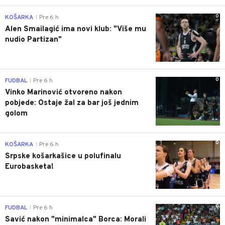
0
KOŠARKA
Pre 6 h
|
Alen Smailagić ima novi klub: "Više mu
nudio Partizan"
0
FUDBAL
Pre 6 h
|
Vinko Marinović otvoreno nakon
pobjede: Ostaje žal za bar još jednim
golom
0
KOŠARKA
Pre 6 h
|
Srpske košarkašice u polufinalu
Eurobasketa!
0
FUDBAL
Pre 6 h
|
Savić nakon "minimalca" Borca: Morali