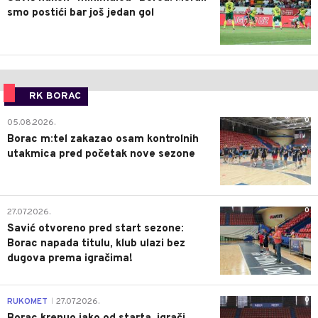
smo postići bar još jedan gol
RK BORAC
0
05.08.2026.
Borac m:tel zakazao osam kontrolnih
utakmica pred početak nove sezone
0
27.07.2026.
Savić otvoreno pred start sezone:
Borac napada titulu, klub ulazi bez
dugova prema igračima!
0
RUKOMET
27.07.2026.
|