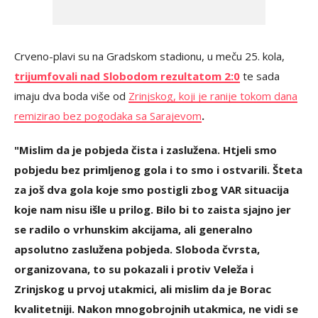
Crveno-plavi su na Gradskom stadionu, u meču 25. kola,
trijumfovali nad Slobodom rezultatom 2:0
te sada
imaju dva boda više od
Zrinjskog, koji je ranije tokom dana
remizirao bez pogodaka sa Sarajevom
.
"Mislim da je pobjeda čista i zaslužena. Htjeli smo
pobjedu bez primljenog gola i to smo i ostvarili. Šteta
za još dva gola koje smo postigli zbog VAR situacija
koje nam nisu išle u prilog. Bilo bi to zaista sjajno jer
se radilo o vrhunskim akcijama, ali generalno
apsolutno zaslužena pobjeda. Sloboda čvrsta,
organizovana, to su pokazali i protiv Veleža i
Zrinjskog u prvoj utakmici, ali mislim da je Borac
kvalitetniji. Nakon mnogobrojnih utakmica, ne vidi se