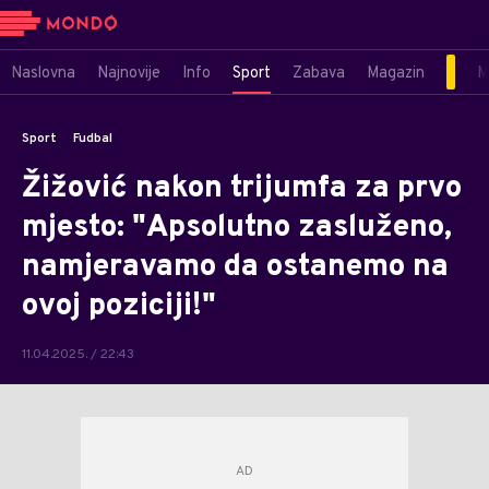
Naslovna
Najnovije
Info
Sport
Zabava
Magazin
M
Sport
Fudbal
Žižović nakon trijumfa za prvo
mjesto: "Apsolutno zasluženo,
namjeravamo da ostanemo na
ovoj poziciji!"
11.04.2025. / 22:43