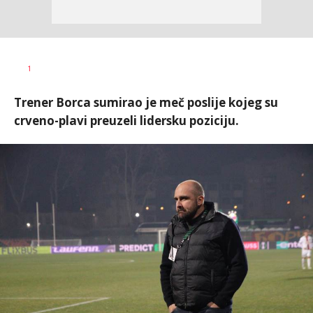
Dragan
AUTOR
1
Šutvić
Trener Borca sumirao je meč poslije kojeg su
crveno-plavi preuzeli lidersku poziciju.