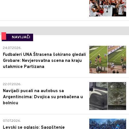
NAVIJAČI
0
24.07.2026.
Fudbaleri UNA Štrasena šokirano gledali
Grobare: Nevjerovatna scena na kraju
utakmice Partizana
0
22.07.2026.
Navijači pucali na autobus sa
Argentincima: Dvojica su prebačena u
bolnicu
1
07.07.2026.
Levski se oglasio: Saopštenje