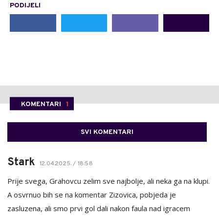
PODIJELI
KOMENTARI
1
SVI KOMENTARI
Stark
12.04.2025. / 18:58
Prije svega, Grahovcu zelim sve najbolje, ali neka ga na klupi.
A osvrnuo bih se na komentar Zizovica, pobjeda je
zasluzena, ali smo prvi gol dali nakon faula nad igracem