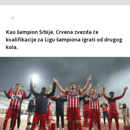
Dragan
AUTOR
0
Šutvić
Kao šampion Srbije, Crvena zvezda će
kvalifikacije za Ligu šampiona igrati od drugog
kola.