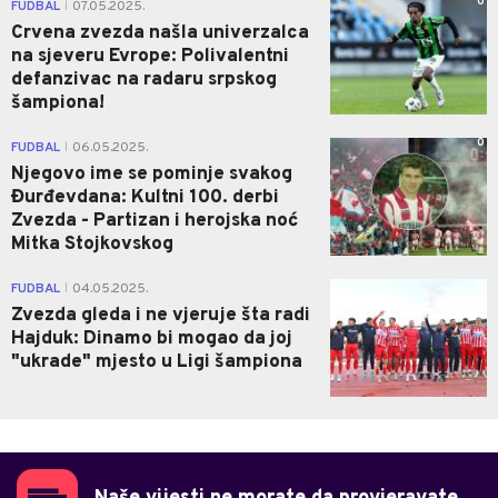
0
FUDBAL
07.05.2025.
|
Crvena zvezda našla univerzalca
na sjeveru Evrope: Polivalentni
defanzivac na radaru srpskog
šampiona!
0
FUDBAL
06.05.2025.
|
Njegovo ime se pominje svakog
Đurđevdana: Kultni 100. derbi
Zvezda - Partizan i herojska noć
Mitka Stojkovskog
0
FUDBAL
04.05.2025.
|
Zvezda gleda i ne vjeruje šta radi
Hajduk: Dinamo bi mogao da joj
"ukrade" mjesto u Ligi šampiona