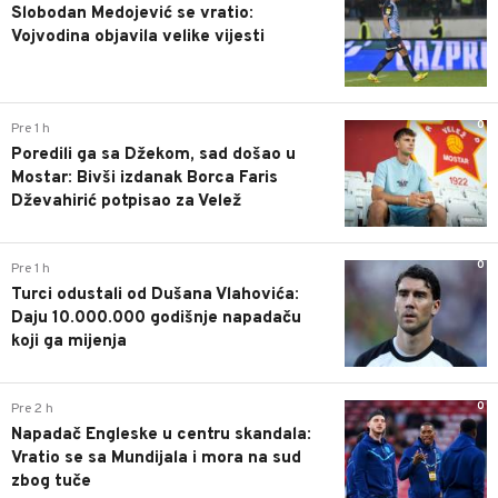
Slobodan Medojević se vratio:
Vojvodina objavila velike vijesti
0
Pre 1 h
Poredili ga sa Džekom, sad došao u
Mostar: Bivši izdanak Borca Faris
Dževahirić potpisao za Velež
0
Pre 1 h
Turci odustali od Dušana Vlahovića:
Daju 10.000.000 godišnje napadaču
koji ga mijenja
0
Pre 2 h
Napadač Engleske u centru skandala:
Vratio se sa Mundijala i mora na sud
zbog tuče