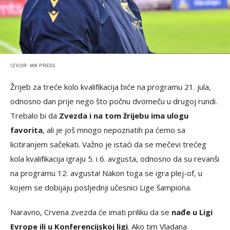
IZVOR: MN PRESS
Žrijeb za treće kolo kvalifikacija biće na programu 21. jula,
odnosno dan prije nego što počnu dvomeču u drugoj rundi.
Trebalo bi da
Zvezda i na tom žrijebu ima ulogu
favorita
, ali je još mnogo nepoznatih pa ćemo sa
licitiranjem sačekati. Važno je istaći da se mečevi trećeg
kola kvalifikacija igraju 5. i 6. avgusta, odnosno da su revanši
na programu 12. avgusta! Nakon toga se igra plej-of, u
kojem se dobijaju posljednji učesnici Lige šampiona.
Naravno, Crvena zvezda će imati priliku da se
nađe u Ligi
Evrope ili u Konferencijskoj ligi
. Ako tim Vladana