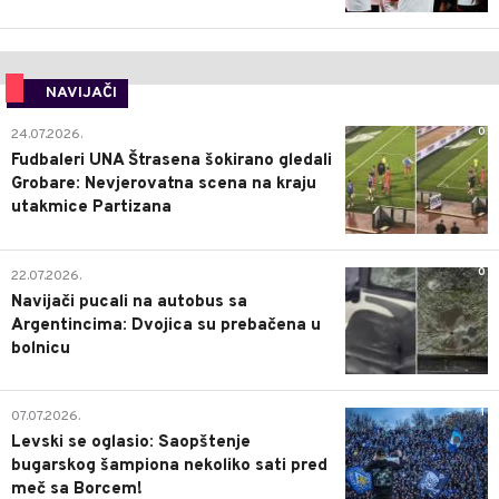
NAVIJAČI
0
24.07.2026.
Fudbaleri UNA Štrasena šokirano gledali
Grobare: Nevjerovatna scena na kraju
utakmice Partizana
0
22.07.2026.
Navijači pucali na autobus sa
Argentincima: Dvojica su prebačena u
bolnicu
1
07.07.2026.
Levski se oglasio: Saopštenje
bugarskog šampiona nekoliko sati pred
meč sa Borcem!