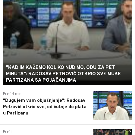
"KAD IM KAŽEMO KOLIKO NUDIMO, ODU ZA PET
MINUTA": RADOSAV PETROVIĆ OTKRIO SVE MUKE
PARTIZANA SA POJAČANJIMA
0
Pre 44 min
"Dugujem vam objašnjenje": Radosav
Petrović otkrio sve, od ćutnje do plata
u Partizanu
0
Pre 1 h