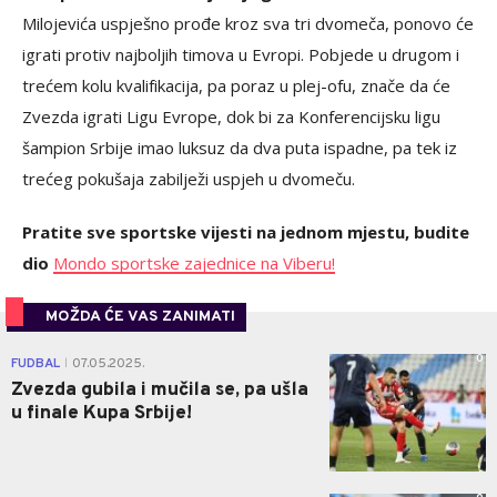
Milojevića uspješno prođe kroz sva tri dvomeča, ponovo će
igrati protiv najboljih timova u Evropi. Pobjede u drugom i
trećem kolu kvalifikacija, pa poraz u plej-ofu, znače da će
Zvezda igrati Ligu Evrope, dok bi za Konferencijsku ligu
šampion Srbije imao luksuz da dva puta ispadne, pa tek iz
trećeg pokušaja zabilježi uspjeh u dvomeču.
Pratite sve sportske vijesti na jednom mjestu, budite
dio
Mondo sportske zajednice na Viberu!
MOŽDA ĆE VAS ZANIMATI
0
FUDBAL
07.05.2025.
|
Zvezda gubila i mučila se, pa ušla
u finale Kupa Srbije!