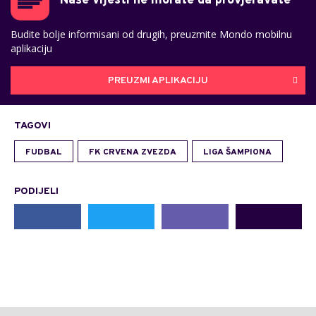
Naše vijesti ne morate da provjeravate
Budite bolje informisani od drugih, preuzmite Mondo mobilnu
aplikaciju
PREUZMI APLIKACIJU
TAGOVI
FUDBAL
FK CRVENA ZVEZDA
LIGA ŠAMPIONA
PODIJELI