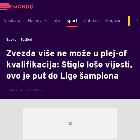
Naslovna
Najnovije
Info
Sport
Zabava
Magazin
M
Sport
Fudbal
Zvezda više ne može u plej-of
kvalifikacija: Stigle loše vijesti,
ovo je put do Lige šampiona
09.05.2025. / 08:06