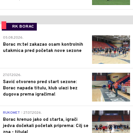
RK BORAC
0
05.08.2026.
Borac m:tel zakazao osam kontrolnih
utakmica pred početak nove sezone
0
27.07.2026.
Savić otvoreno pred start sezone:
Borac napada titulu, klub ulazi bez
dugova prema igračima!
0
RUKOMET
27.07.2026.
|
Borac krenuo jako od starta, igrači
jedva dočekali početak priprema: Cilj se
zna - titula!