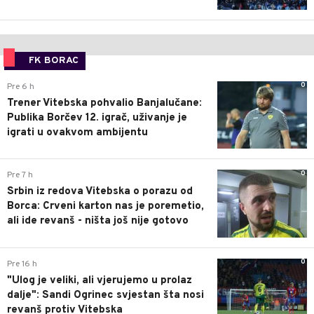
FK BORAC
0
Pre 6 h
Trener Vitebska pohvalio Banjalučane:
Publika Borčev 12. igrač, uživanje je
igrati u ovakvom ambijentu
0
Pre 7 h
Srbin iz redova Vitebska o porazu od
Borca: Crveni karton nas je poremetio,
ali ide revanš - ništa još nije gotovo
0
Pre 16 h
"Ulog je veliki, ali vjerujemo u prolaz
dalje": Sandi Ogrinec svjestan šta nosi
revanš protiv Vitebska