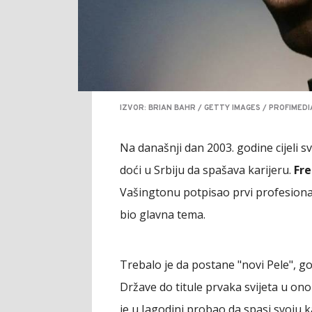
IZVOR: BRIAN BAHR / GETTY IMAGES / PROFIMEDI
Na današnji dan 2003. godine cijeli sv
doći u Srbiju da spašava karijeru.
Fre
Vašingtonu potpisao prvi profesional
bio glavna tema.
Trebalo je da postane "novi Pele", g
Države do titule prvaka svijeta u on
je u Jagodini probao da spasi svoju k