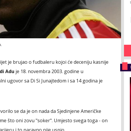
A
ijet je brujao o fudbaleru kojoi će deceniju kasnije
di Adu
je 18. novembra 2003. godine u
ni ugovor sa Di Si Junajtedom i sa 14 godina je
ovorilo se da je on nada da Sjedinjene Američke
ome što oni zovu "soker". Umjesto svega toga - on
arijeru i to naravno nije uspio.