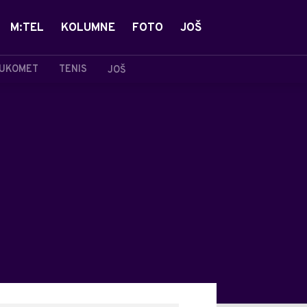
M:TEL
KOLUMNE
FOTO
JOŠ
UKOMET
TENIS
JOŠ