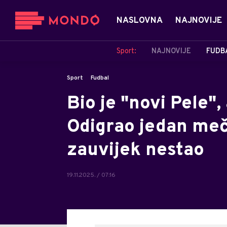
NASLOVNA
NAJNOVIJE
Sport:
NAJNOVIJE
FUDB
Sport
Fudbal
Bio je "novi Pele",
Odigrao jedan meč
zauvijek nestao
19.11.2025. / 07:16