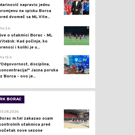
Marinović napravio jednu
promjenu na spisku Borca
pred dvomeč sa ML Vite...
0
Pre 3 h
Sve o utakmici Borac - ML
Vitebsk: Kad počinje, ko
prenosi i koliki je u...
0
Pre 15 h
"Odgovornost, disciplina,
koncentracija!" Jasna poruka
iz Borca - ovo je...
RK BORAC
0
05.08.2026.
Borac m:tel zakazao osam
kontrolnih utakmica pred
početak nove sezone