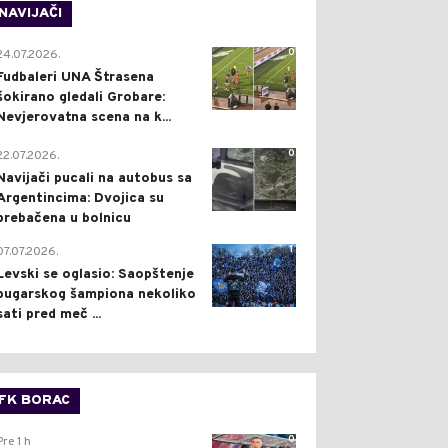
NAVIJAČI
0
24.07.2026.
Fudbaleri UNA Štrasena
šokirano gledali Grobare:
Nevjerovatna scena na k...
0
22.07.2026.
Navijači pucali na autobus sa
Argentincima: Dvojica su
prebačena u bolnicu
1
07.07.2026.
Levski se oglasio: Saopštenje
bugarskog šampiona nekoliko
sati pred meč ...
FK BORAC
0
Pre 1 h