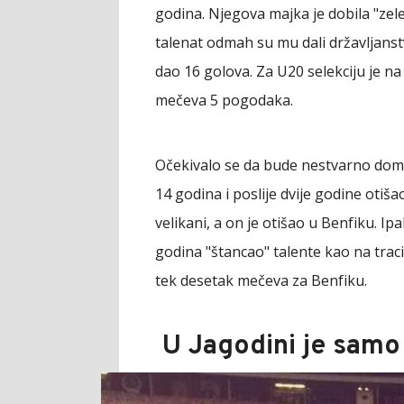
godina. Njegova majka je dobila "zele
talenat odmah su mu dali državljanst
dao 16 golova. Za U20 selekciju je na
mečeva 5 pogodaka.
Očekivalo se da bude nestvarno domi
14 godina i poslije dvije godine otišao
velikani, a on je otišao u Benfiku. Ip
godina "štancao" talente kao na traci
tek desetak mečeva za Benfiku.
U Jagodini je samo