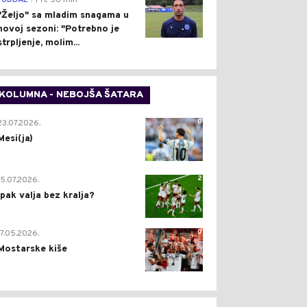
FUDBAL
Pre 56 min
"Željo" sa mladim snagama u
novoj sezoni: "Potrebno je
strpljenje, molim...
KOLUMNA - NEBOJŠA ŠATARA
0
23.07.2026.
Mesi(ja)
2
15.07.2026.
Ipak valja bez kralja?
0
17.05.2026.
Mostarske kiše