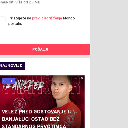
smije biti više od 25 MB.
Pristajete na
pravila korišćenja
Mondo
portala.
POŠALJI
NAJNOVIJE
0
Pre 16 min
FUDBAL
VELEŽ PRED GOSTOVANJE U
BANJALUCI OSTAO BEZ
STANDARNOG PRVOTIMCA: