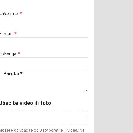
Vaše ime
*
E-mail
*
Lokacija
*
Ubacite video ili foto
Možete da ubacite do 3 fotografije ili videa. Ne