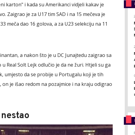
ni karton" i kada su Amerikanci vidjeli kakav je
vo. Zaigrao je za U17 tim SAD i na 15 mečeva je
 33 meča dao 16 golova, a za U23 selekciju na 11
nantan, a nakon što je u DC Junajtedu zaigrao sa
 u Real Solt Lejk odlučio je da ne žuri. Htjeli su ga
ak, umjesto da se probije u Portugalu koji je tih
, on je išao redom na pozajmice i na kraju odigrao
 nestao