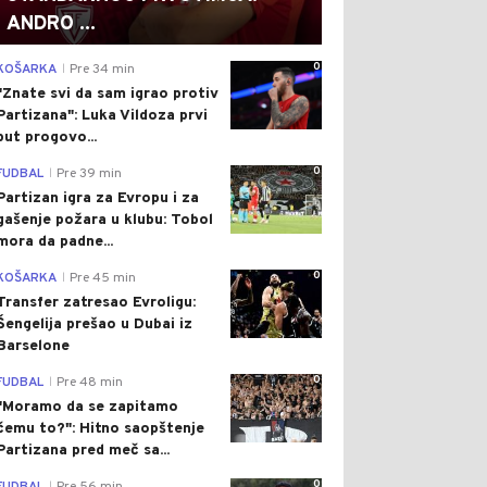
ANDRO ...
0
KOŠARKA
Pre 34 min
|
"Znate svi da sam igrao protiv
Partizana": Luka Vildoza prvi
put progovo...
0
FUDBAL
Pre 39 min
|
Partizan igra za Evropu i za
gašenje požara u klubu: Tobol
mora da padne...
0
KOŠARKA
Pre 45 min
|
Transfer zatresao Evroligu:
Šengelija prešao u Dubai iz
Barselone
0
FUDBAL
Pre 48 min
|
"Moramo da se zapitamo
čemu to?": Hitno saopštenje
Partizana pred meč sa...
0
|