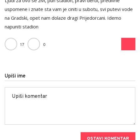
Ljudi za ovo se zivi, pun stadion, pravi derbi, predivne
uspomene i znate sta vam je ciniti u subotu, svi putevi vode
na Gradski, opet nam dolaze dragi Prijedorcani. Idemo
napuniti stadion
17
0
Upiši ime
OSTAVI KOMENTAR