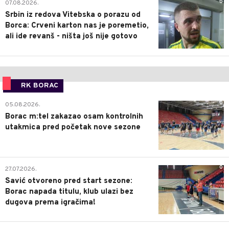
0
07.08.2026.
Srbin iz redova Vitebska o porazu od
Borca: Crveni karton nas je poremetio,
ali ide revanš - ništa još nije gotovo
RK BORAC
0
05.08.2026.
Borac m:tel zakazao osam kontrolnih
utakmica pred početak nove sezone
0
27.07.2026.
Savić otvoreno pred start sezone:
Borac napada titulu, klub ulazi bez
dugova prema igračima!