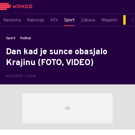
Naslovna
Najnovije
Info
Sport
Zabava
Magazin
M
Sport
Fudbal
Dan kad je sunce obasjalo
Krajinu (FOTO, VIDEO)
16.03.2017. / 10:06