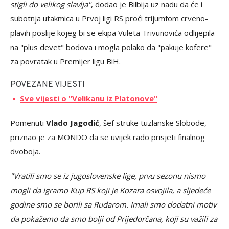
stigli do velikog slavlja"
, dodao je Bilbija uz nadu da će i
subotnja utakmica u Prvoj ligi RS proći trijumfom crveno-
plavih poslije kojeg bi se ekipa Vuleta Trivunovića odlijepila
na "plus devet" bodova i mogla polako da "pakuje kofere"
za povratak u Premijer ligu BiH.
POVEZANE VIJESTI
Sve vijesti o "Velikanu iz Platonove"
Pomenuti
Vlado Jagodić
, šef struke tuzlanske Slobode,
priznao je za MONDO da se uvijek rado prisjeti finalnog
dvoboja.
"Vratili smo se iz jugoslovenske lige, prvu sezonu nismo
mogli da igramo Kup RS koji je Kozara osvojila, a sljedeće
godine smo se borili sa Rudarom. Imali smo dodatni motiv
da pokažemo da smo bolji od Prijedorčana, koji su važili za