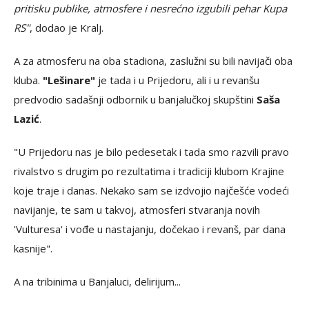
pritisku publike, atmosfere i nesrećno izgubili pehar Kupa
RS"
, dodao je Kralj.
A za atmosferu na oba stadiona, zaslužni su bili navijači oba
kluba.
"Lešinare"
je tada i u Prijedoru, ali i u revanšu
predvodio sadašnji odbornik u banjalučkoj skupštini
Saša
Lazić
.
"U Prijedoru nas je bilo pedesetak i tada smo razvili pravo
rivalstvo s drugim po rezultatima i tradiciji klubom Krajine
koje traje i danas. Nekako sam se izdvojio najčešće vodeći
navijanje, te sam u takvoj, atmosferi stvaranja novih
'Vulturesa' i vođe u nastajanju, dočekao i revanš, par dana
kasnije".
A na tribinima u Banjaluci, delirijum...