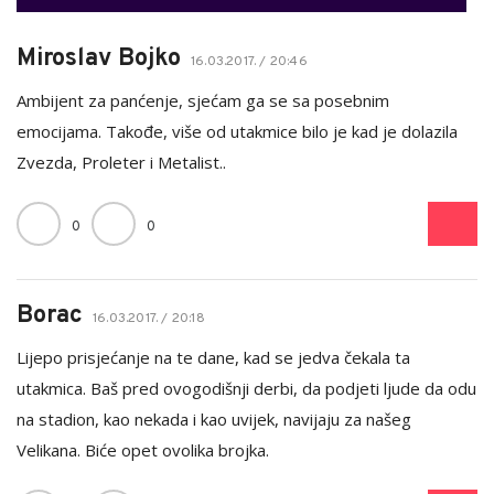
Miroslav Bojko
16.03.2017. / 20:46
Ambijent za panćenje, sjećam ga se sa posebnim
emocijama. Takođe, više od utakmice bilo je kad je dolazila
Zvezda, Proleter i Metalist..
0
0
Borac
16.03.2017. / 20:18
Lijepo prisjećanje na te dane, kad se jedva čekala ta
utakmica. Baš pred ovogodišnji derbi, da podjeti ljude da odu
na stadion, kao nekada i kao uvijek, navijaju za našeg
Velikana. Biće opet ovolika brojka.