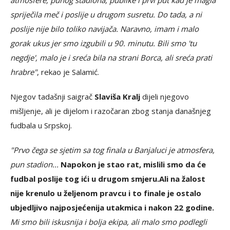
atmosfere, punog stadiona, publike i prvi put kad je magla
spriječila meč i poslije u drugom susretu. Do tada, a ni
poslije nije bilo toliko navijača. Naravno, imam i malo
gorak ukus jer smo izgubili u 90. minutu. Bili smo 'tu
negdje', malo je i sreća bila na strani Borca, ali sreća prati
hrabre"
, rekao je Salamić.
Njegov tadašnji saigrač
Slaviša Kralj
dijeli njegovo
mišljenje, ali je dijelom i razočaran zbog stanja današnjeg
fudbala u Srpskoj.
"Prvo čega se sjetim sa tog finala u Banjaluci je atmosfera,
pun stadion...
Napokon je stao rat, mislili smo da će
fudbal poslije tog ići u drugom smjeru.
Ali na žalost
nije krenulo u željenom pravcu i to finale je ostalo
ubjedljivo najposjećenija utakmica i nakon 22 godine.
Mi smo bili iskusnija i bolja ekipa, ali malo smo podlegli