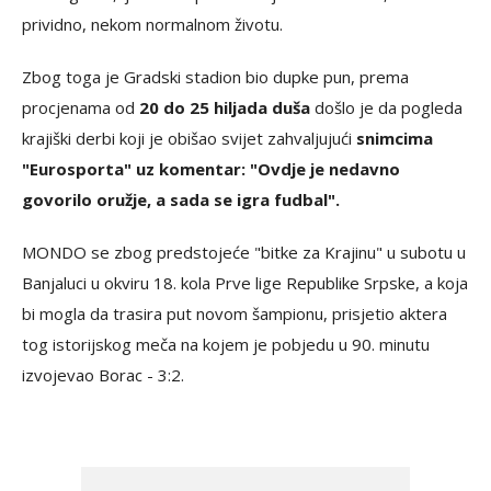
prividno, nekom normalnom životu.
Zbog toga je Gradski stadion bio dupke pun, prema
procjenama od
20 do 25 hiljada duša
došlo je da pogleda
krajiški derbi koji je obišao svijet zahvaljujući
snimcima
"Eurosporta" uz komentar: "Ovdje je nedavno
govorilo oružje, a sada se igra fudbal".
MONDO se zbog predstojeće "bitke za Krajinu" u subotu u
Banjaluci u okviru 18. kola Prve lige Republike Srpske, a koja
bi mogla da trasira put novom šampionu, prisjetio aktera
tog istorijskog meča na kojem je pobjedu u 90. minutu
izvojevao Borac - 3:2.