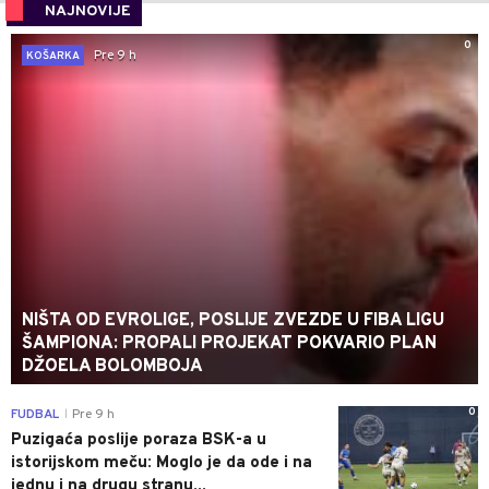
NAJNOVIJE
0
Pre 9 h
KOŠARKA
NIŠTA OD EVROLIGE, POSLIJE ZVEZDE U FIBA LIGU
ŠAMPIONA: PROPALI PROJEKAT POKVARIO PLAN
DŽOELA BOLOMBOJA
0
FUDBAL
Pre 9 h
|
Puzigaća poslije poraza BSK-a u
istorijskom meču: Moglo je da ode i na
jednu i na drugu stranu...