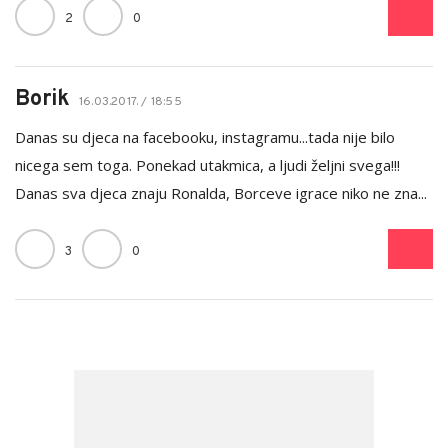
2
0
Borik
16.03.2017. / 18:55
Danas su djeca na facebooku, instagramu...tada nije bilo
nicega sem toga. Ponekad utakmica, a ljudi željni svega!!!
Danas sva djeca znaju Ronalda, Borceve igrace niko ne zna...
3
0