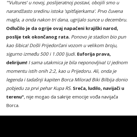
"‘Vultures‘ u novoj, poslijeratnoj postavi, obojili smo u
narandžasto sredinu istoka 'spitfajerkama'. Prvo čuvena
magla, a onda nakon tri dana, ugrijalo sunce u decembru.
Odlučilo je da ogrije ovaj napaćeni krajiški narod,
poslije tek okončanog rata.
Ponovo je stadion bio pun
kao šibica! Došli Prijedorčani vozom u velikom broju,
sigurno između 500 i 1.000 ljudi.
Euforija prava,
delirijum!
I sama utakmica je bila neponovljiva! U jednom
momentu istih onih 2:2, kao u Prijedoru. Ali, onda je
legenda i tadašnji kapiten Borca Milorad Biki Bilbija donio
pobjedu za prvi pehar Kupa RS.
Sreća, ludilo, navijači u
terenu"
, nije mogao da sakrije emocije vođa navijača
Borca.