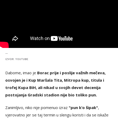
...
IZVOR: YOUTUBE
Dabome, imao je
Borac prije i poslije važnih mečeva,
osvojen je i Kup Maršala Tita, Mitropa kup, titula i
trofej Kupa BiH, ali nikad u svojih devet decenija
postojanja Gradski stadion nije bio toliko pun.
Zanimljivo, niko nije pomenuo izraz
"pun k‘o šipak"
,
vjerovatno jer se taj termin u slengu koristi i da se iskaže