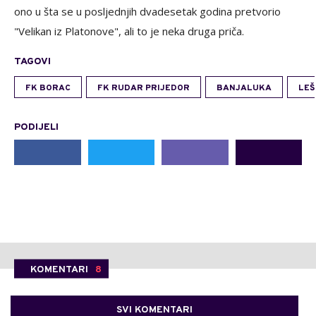
ono u šta se u posljednjih dvadesetak godina pretvorio
"Velikan iz Platonove", ali to je neka druga priča.
TAGOVI
FK BORAC
FK RUDAR PRIJEDOR
BANJALUKA
LEŠ
PODIJELI
KOMENTARI
8
SVI KOMENTARI