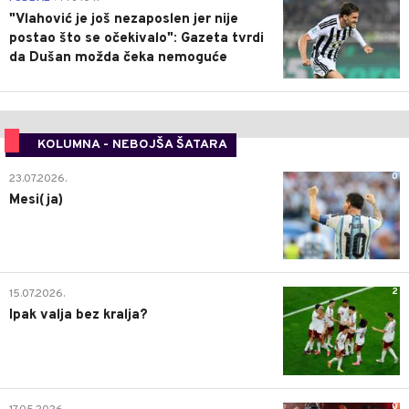
"Vlahović je još nezaposlen jer nije
postao što se očekivalo": Gazeta tvrdi
da Dušan možda čeka nemoguće
KOLUMNA - NEBOJŠA ŠATARA
0
23.07.2026.
Mesi(ja)
2
15.07.2026.
Ipak valja bez kralja?
0