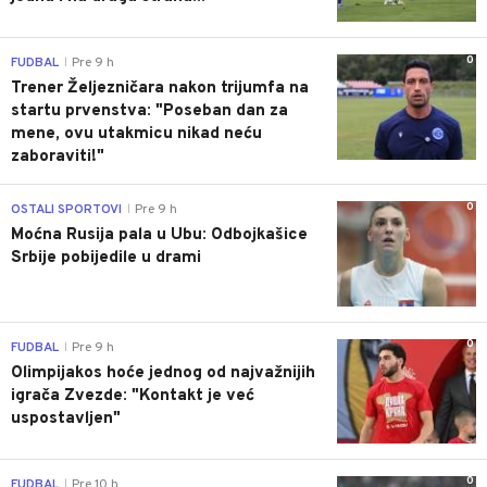
0
FUDBAL
Pre 9 h
|
Trener Željezničara nakon trijumfa na
startu prvenstva: "Poseban dan za
mene, ovu utakmicu nikad neću
zaboraviti!"
0
OSTALI SPORTOVI
Pre 9 h
|
Moćna Rusija pala u Ubu: Odbojkašice
Srbije pobijedile u drami
0
FUDBAL
Pre 9 h
|
Olimpijakos hoće jednog od najvažnijih
igrača Zvezde: "Kontakt je već
uspostavljen"
0
FUDBAL
Pre 10 h
|