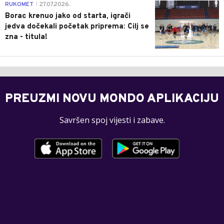
0
RUKOMET
27.07.2026.
|
Borac krenuo jako od starta, igrači
jedva dočekali početak priprema: Cilj se
zna - titula!
PREUZMI NOVU MONDO APLIKACIJU
Savršen spoj vijesti i zabave.