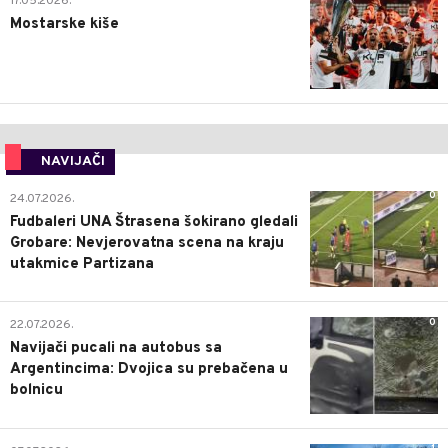
17.05.2026.
Mostarske kiše
NAVIJAČI
0
24.07.2026.
Fudbaleri UNA Štrasena šokirano gledali
Grobare: Nevjerovatna scena na kraju
utakmice Partizana
0
22.07.2026.
Navijači pucali na autobus sa
Argentincima: Dvojica su prebačena u
bolnicu