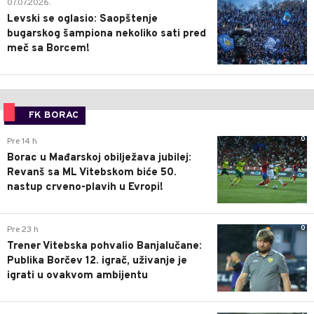
1
07.07.2026.
Levski se oglasio: Saopštenje
bugarskog šampiona nekoliko sati pred
meč sa Borcem!
FK BORAC
0
Pre 14 h
Borac u Mađarskoj obilježava jubilej:
Revanš sa ML Vitebskom biće 50.
nastup crveno-plavih u Evropi!
0
Pre 23 h
Trener Vitebska pohvalio Banjalučane:
Publika Borčev 12. igrač, uživanje je
igrati u ovakvom ambijentu