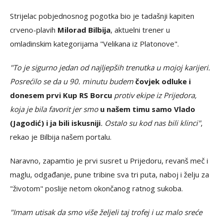
Strijelac pobjednosnog pogotka bio je tadašnji kapiten
crveno-plavih
Milorad Bilbija
, aktuelni trener u
omladinskim kategorijama "Velikana iz Platonove".
"To je sigurno jedan od najljepših trenutka u mojoj karijeri.
Posrećilo se da u 90. minutu budem
čovjek odluke i
donesem prvi Kup RS Borcu
protiv ekipe iz Prijedora,
koja je bila favorit jer smo
u našem timu samo Vlado
(Jagodić) i ja bili iskusniji
. Ostalo su kod nas bili klinci"
,
rekao je Bilbija našem portalu.
Naravno, zapamtio je prvi susret u Prijedoru, revanš meč i
maglu, odgađanje, pune tribine sva tri puta, naboj i želju za
"životom" poslije netom okončanog ratnog sukoba.
"Imam utisak da smo više željeli taj trofej i uz malo sreće