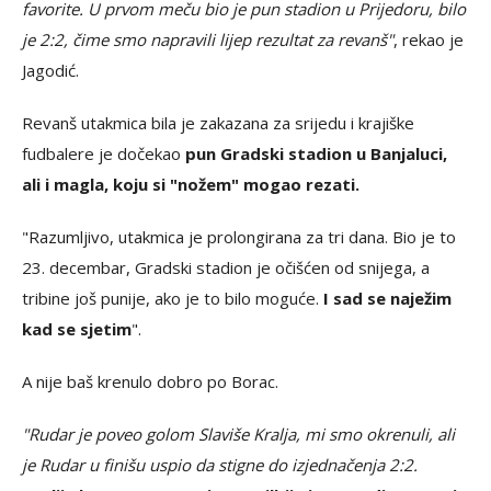
favorite. U prvom meču bio je pun stadion u Prijedoru, bilo
je 2:2, čime smo napravili lijep rezultat za revanš"
, rekao je
Jagodić.
Revanš utakmica bila je zakazana za srijedu i krajiške
fudbalere je dočekao
pun Gradski stadion u Banjaluci,
ali i magla, koju si "nožem" mogao rezati.
"Razumljivo, utakmica je prolongirana za tri dana. Bio je to
23. decembar, Gradski stadion je očišćen od snijega, a
tribine još punije, ako je to bilo moguće.
I sad se naježim
kad se sjetim
".
A nije baš krenulo dobro po Borac.
"Rudar je poveo golom Slaviše Kralja, mi smo okrenuli, ali
je Rudar u finišu uspio da stigne do izjednačenja 2:2.