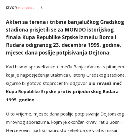
Nebojša
AUTOR
8
IZVOR
mondo.ba
Šatara
Akteri sa terena i tribina banjalučkog Gradskog
stadiona prisjetili se za MONDO istorijskog
finala Kupa Republike Srpske između Borca i
Rudara odigranog 23. decembra 1995. godine,
mjesec dana poslije potpisivanja Dejtona.
Kad bismo sproveli anketu među Banjalučanima s pitanjem
koja je najposjećenija utakmica u istoriji Gradskog stadiona,
sigurno bi gotovo stoprocentni odgovor
bio revanš meč
Kupa Republike Srpske protiv prijedorskog Rudara
1995. godine.
U to vrijeme, mjesec dana poslije potpisivanja Dejtonskog
mirovnog sporazuma, kojim je okončan krvavi rat u Bosni i
Hercegovini, ljudi su naprosto željeli da se vrate, makar