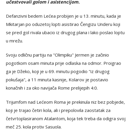
učestvovali golom i asistencijom.
Defanzivni bedem Lećea probijen je u 13. minutu, kada je
Mkitarjan po oduzetoj lopti asistirao Čengizu Underu koji
se pred gol rivala ubacio iz drugog plana i lako poslao loptu
u mrežu.
Svoju odličnu partiju na "Olimpiku" Jermen je začinio
pogotkom osam minuta prije odlaska na odmor. Proigrao
ga je Džeko, koji je u 69. minutu pogodio "iz drugog
pokušaja", a 11 minuta kasnije, Kolarov je postavio
konačnih i za oko navijača Rome prelijepih 4:0.
Trijumfom nad Lećeom Roma je prekinula niz bez pobjede,
koji je trajao četiri kola, ali i prepolovila zaostatak za
četvrtoplasiranom Atalantom, koja tek treba da odigra svoj
meč 25. kola protiv Sasuola.