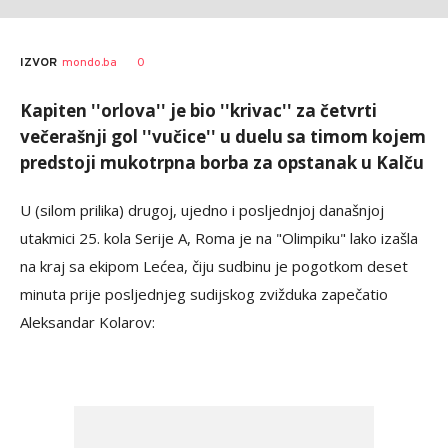
0
IZVOR
mondo.ba
Kapiten ''orlova'' je bio ''krivac'' za četvrti
večerašnji gol ''vučice'' u duelu sa timom kojem
predstoji mukotrpna borba za opstanak u Kalču
U (silom prilika) drugoj, ujedno i posljednjoj današnjoj
utakmici 25. kola Serije A, Roma je na "Olimpiku" lako izašla
na kraj sa ekipom Lećea, čiju sudbinu je pogotkom deset
minuta prije posljednjeg sudijskog zvižduka zapečatio
Aleksandar Kolarov: