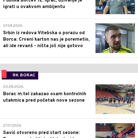
Publika Borčev 12. igrač, uživanje je
igrati u ovakvom ambijentu
0
07.08.2026.
Srbin iz redova Vitebska o porazu od
Borca: Crveni karton nas je poremetio,
ali ide revanš - ništa još nije gotovo
RK BORAC
0
05.08.2026.
Borac m:tel zakazao osam kontrolnih
utakmica pred početak nove sezone
0
27.07.2026.
Savić otvoreno pred start sezone: