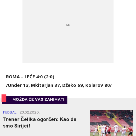
ROMA – LEĆE 4:0 (2:0)
/Under 13, Mkitarjan 37, Džeko 69, Kolarov 80/
MOŽDA ĆE VAS ZANIMATI
0
FUDBAL
23.02.2020.
|
Trener Čelika ogorčen: Kao da
smo Sirijci!