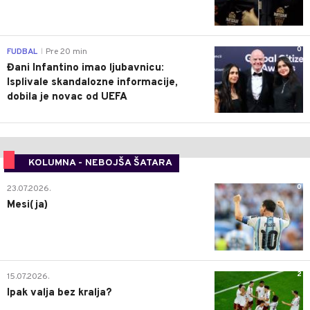
0
FUDBAL
Pre 20 min
|
Đani Infantino imao ljubavnicu:
Isplivale skandalozne informacije,
dobila je novac od UEFA
KOLUMNA - NEBOJŠA ŠATARA
0
23.07.2026.
Mesi(ja)
2
15.07.2026.
Ipak valja bez kralja?