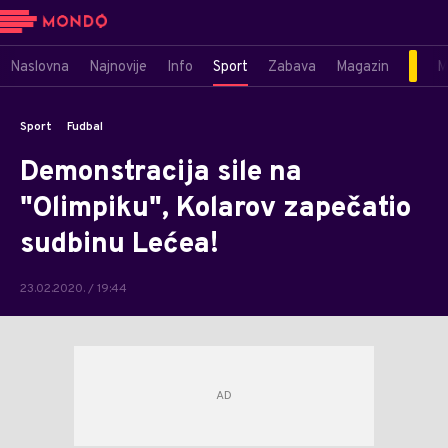
Naslovna
Najnovije
Info
Sport
Zabava
Magazin
M
Sport
Fudbal
Demonstracija sile na
"Olimpiku", Kolarov zapečatio
sudbinu Lećea!
23.02.2020. / 19:44