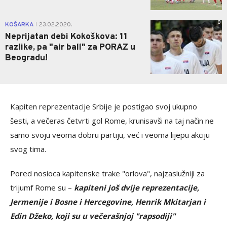
0
KOŠARKA
23.02.2020.
|
Neprijatan debi Kokoškova: 11
razlike, pa "air ball" za PORAZ u
Beogradu!
Kapiten reprezentacije Srbije je postigao svoj ukupno
šesti, a večeras četvrti gol Rome, krunisavši na taj način ne
samo svoju veoma dobru partiju, već i veoma lijepu akciju
svog tima.
Pored nosioca kapitenske trake "orlova", najzaslužniji za
trijumf Rome su –
kapiteni još dvije reprezentacije,
Jermenije i Bosne i Hercegovine, Henrik Mkitarjan i
Edin Džeko, koji su u večerašnjoj "rapsodiji"