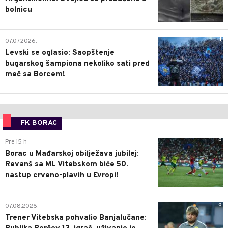
bolnicu
1
07.07.2026.
Levski se oglasio: Saopštenje
bugarskog šampiona nekoliko sati pred
meč sa Borcem!
FK BORAC
0
Pre 15 h
Borac u Mađarskoj obilježava jubilej:
Revanš sa ML Vitebskom biće 50.
nastup crveno-plavih u Evropi!
0
07.08.2026.
Trener Vitebska pohvalio Banjalučane: