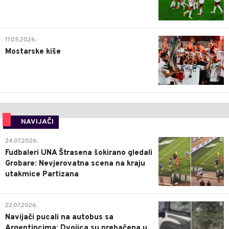
0
17.05.2026.
Mostarske kiše
NAVIJAČI
0
24.07.2026.
Fudbaleri UNA Štrasena šokirano gledali
Grobare: Nevjerovatna scena na kraju
utakmice Partizana
0
22.07.2026.
Navijači pucali na autobus sa
Argentincima: Dvojica su prebačena u