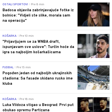
0
OSTALI SPORTOVI
Pre 8 min
|
Badosa objavila zabrinjavajuće fotke iz
bolnice: "Vidjeli ste slike, morala sam
na operaciju"
0
KOŠARKA
Pre 10 min
|
"Prijavljujem se za WNBA draft,
ispunjavam sve uslove": Turčin hoće da
igra sa najboljim košarkašicama
0
FUDBAL
Pre 15 min
|
Pogođen jedan od najboljih ukrajinskih
stadiona: Sa fasade skidano rusko ime
kluba
0
KOŠARKA
Pre 18 min
|
Luka Vildoza stigao u Beograd: Prvi put
obukao opremu Partizana