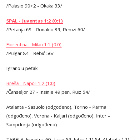
/Palasio 90+2 - Okaka 33/
SPAL - Juventus 1:2 (0:1)
/Petanja 69 - Ronaldo 39, Remzi 60/
Fiorentina - Milan 1:1 (0:0)
/Pulgar 84 - Rebić 56/
Igrano u petak:
Breša - Napoli 1:2 (1:0)
/Čanseljor 27 - Insinje 49 pen, Ruiz 54/
Atalanta - Sasuolo (odgođeno), Torino - Parma
(odgođeno), Verona - Kaljari (odgođeno), Inter –
Sampdorija (odgođeno)
TABELA: Juventus 60, Lacio 59, Inter (-1) 54, Atalanta (-1)