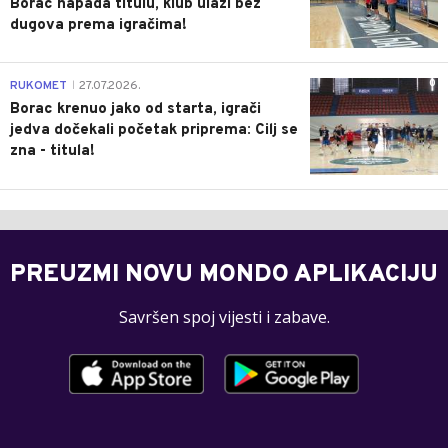
Borac napada titulu, klub ulazi bez
dugova prema igračima!
0
RUKOMET
27.07.2026.
|
Borac krenuo jako od starta, igrači
jedva dočekali početak priprema: Cilj se
zna - titula!
PREUZMI NOVU MONDO APLIKACIJU
Savršen spoj vijesti i zabave.