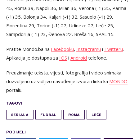
45, Roma 39, Napoli 36, Milan 36, Verona (-1) 35, Parma
(-1) 35, Bolonja 34, Kaljari (-1) 32, Sasuolo (-1) 29,
Fiorentina 29, Torino (-1) 27, Udineze 27, Leće 25,
Sampdorija (-1) 23, Đenova 22, Breša 16, SPAL 15.
Pratite Mondo.ba na
Facebooku
,
Instagramu
i
Twitteru
.
Aplikacija je dostupna za
IOS
i
Android
telefone.
Preuzimanje teksta, vijesti, fotografija i video snimaka
dozvoljeno uz vidljivo navođenje izvora i linka ka
MONDO
portalu.
TAGOVI
SERIJA A
FUDBAL
ROMA
LEĆE
PODIJELI