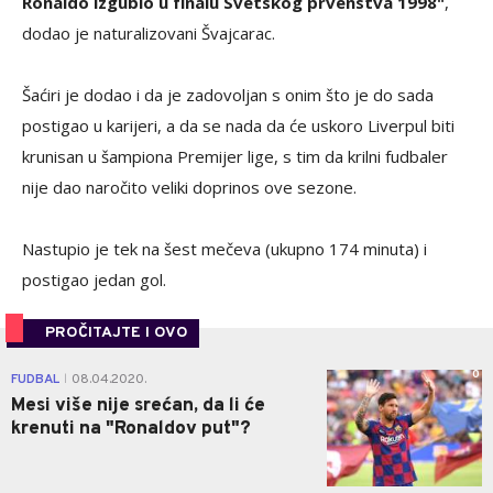
Ronaldo izgubio u finalu Svetskog prvenstva 1998"
,
dodao je naturalizovani Švajcarac.
Šaćiri je dodao i da je zadovoljan s onim što je do sada
postigao u karijeri, a da se nada da će uskoro Liverpul biti
krunisan u šampiona Premijer lige, s tim da krilni fudbaler
nije dao naročito veliki doprinos ove sezone.
Nastupio je tek na šest mečeva (ukupno 174 minuta) i
postigao jedan gol.
PROČITAJTE I OVO
0
FUDBAL
08.04.2020.
|
Mesi više nije srećan, da li će
krenuti na "Ronaldov put"?