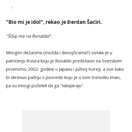
Milutin
AUTOR
1
Vujičić
"Bio mi je idol", rekao je Đerdan Šaćiri.
"Šišaj me na Ronalda!"
.
Mnogim dečacima (možda i devojčicama?) ostala je u
pamćenju frizura koju je Ronaldo predstavio na Svetskom
prvenstvu 2002. godine u Japanu i Južnoj Koreji, a sve kako
bi skrenuo pažnju s povrede koju je u tom trenutku imao,
pa su mnogi poželeli da ga "iskopiraju".