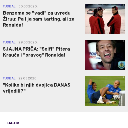
0
FUDBAL
30.03.2020.
|
Benzema se "vadi" za uvredu
Žiruu: Pa i ja sam karting, ali za
Ronalda!
0
FUDBAL
29.03.2020.
|
SJAJNA PRIČA: "Selfi" Pitera
Krauča i "pravog" Ronalda!
2
FUDBAL
22.03.2020.
|
"Koliko bi njih dvojica DANAS
vrijedili?"
TAGOVI