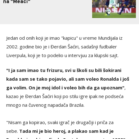
na "Meaci"
Jedan od onih koji je imao "kapicu" u vreme Mundijala iz
2002. godine bio je i Đerdan Šaćiri, sadašnji fudbaler
Liverpula, koji je to podelio u intervjuu za klupski sajt.
"I ja sam imao tu frizuru, svi u školi su bili šokirani
kada sam se tako pojavio, ali sam voleo Ronalda i još
ga volim. On je moj idol i voleo bih da ga upoznam"
,
kazao je Đerdan Šaćiri koji po stilu igre ipak ne podseća
mnogo na čuvenog napadača Brazila.
"Nisam ga kopirao, svaki igrač je drugačiji i priča za
sebe.
Tada mi je bio heroj, a plakao sam kad je