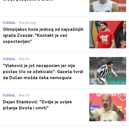
0
FUDBAL
Pre 25 min
|
Olimpijakos hoće jednog od najvažnijih
igrača Zvezde: "Kontakt je već
uspostavljen"
0
FUDBAL
Pre 1 h
|
"Vlahović je još nezaposlen jer nije
postao što se očekivalo": Gazeta tvrdi
da Dušan možda čeka nemoguće
0
FUDBAL
Pre 2 h
|
Dejan Stanković: "Ovdje je uvijek
pitanje života i smrti"