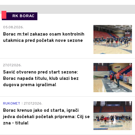
RK BORAC
0
05.08.2026.
Borac m:tel zakazao osam kontrolnih
utakmica pred početak nove sezone
0
27.07.2026.
Savić otvoreno pred start sezone:
Borac napada titulu, klub ulazi bez
dugova prema igračima!
0
RUKOMET
27.07.2026.
|
Borac krenuo jako od starta, igrači
jedva dočekali početak priprema: Cilj se
zna - titula!