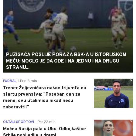
PUZIGAĆA POSLIJE PORAZA BSK-A U ISTORIJSKOM
MEČU: MOGLO JE DA ODE I NA JEDNU I NA DRUGU
STRANU...
0
FUDBAL
Pre 13 min
|
Trener Željezničara nakon trijumfa na
startu prvenstva: "Poseban dan za
mene, ovu utakmicu nikad neću
zaboraviti!"
0
OSTALI SPORTOVI
Pre 22 min
|
Moćna Rusija pala u Ubu: Odbojkašice
Srbije pobijedile u drami