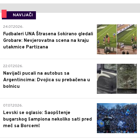
NAVIJAČI
0
24.07.2026.
Fudbaleri UNA Štrasena šokirano gledali
Grobare: Nevjerovatna scena na kraju
utakmice Partizana
0
22.07.2026.
Navijači pucali na autobus sa
Argentincima: Dvojica su prebačena u
bolnicu
1
07.07.2026.
Levski se oglasio: Saopštenje
bugarskog šampiona nekoliko sati pred
meč sa Borcem!