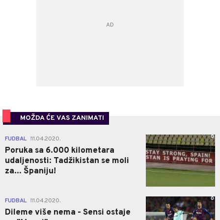
MOŽDA ĆE VAS ZANIMATI
0
FUDBAL
11.04.2020.
|
Poruka sa 6.000 kilometara
udaljenosti: Tadžikistan se moli
za... Španiju!
0
FUDBAL
11.04.2020.
|
Dileme više nema - Sensi ostaje