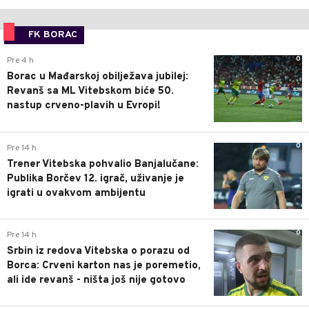
FK BORAC
0
Pre 4 h
Borac u Mađarskoj obilježava jubilej:
Revanš sa ML Vitebskom biće 50.
nastup crveno-plavih u Evropi!
0
Pre 14 h
Trener Vitebska pohvalio Banjalučane:
Publika Borčev 12. igrač, uživanje je
igrati u ovakvom ambijentu
0
Pre 14 h
Srbin iz redova Vitebska o porazu od
Borca: Crveni karton nas je poremetio,
ali ide revanš - ništa još nije gotovo