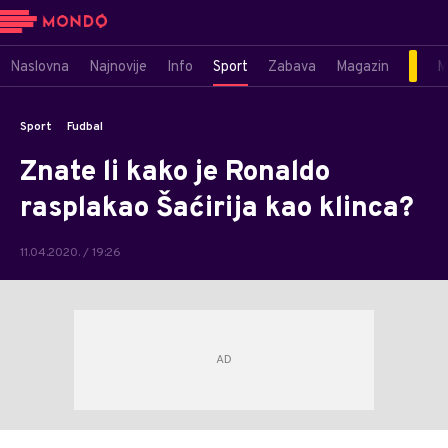
Naslovna
Najnovije
Info
Sport
Zabava
Magazin
M
Sport
Fudbal
Znate li kako je Ronaldo
rasplakao Šaćirija kao klinca?
11.04.2020. / 19:26