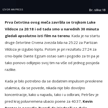
IZVOR: MN PRESS
Br. slika: 18
Prva četvtina ovog meča završila se trojkom Luke
Vildoze za 20:18 i od tada smo u narednih 30 minuta
gledali apsolutno isti film na terenu
. Kada je na startu
druge četvrtine Crvena zvezda bila na 25:22 za Partizan
Vildoza je izgubio loptu. Potom je pri rezultatu 27:24 za
crno-bijele Dante Egzum ostao sam i pogodio za tri pa je
tako ponovo odlijepio svoj tim na više od jednog posjeda
razlike.
Kada je bilo potrebno da se dodatnim impulsom preokrene
utakmica, da se povede, nikada nije bilo dovoljno
koncentracije, kako u napadu, tako i u odbrani, Petršev je
pred kraj poluvremena ubacio poene za 40:37,
Kevin