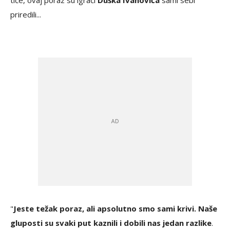
tiče, ovaj poraz su igrači
Duška Ivanovića
sami sebi
priredili...
"
Jeste težak poraz, ali apsolutno smo sami krivi. Naše
gluposti su svaki put kaznili i dobili nas jedan razlike
.