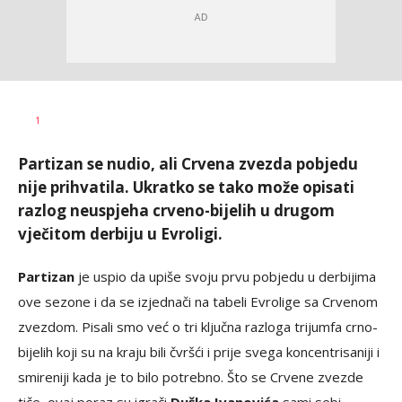
Nebojša
AUTOR
1
Šatara
Partizan se nudio, ali Crvena zvezda pobjedu
nije prihvatila. Ukratko se tako može opisati
razlog neuspjeha crveno-bijelih u drugom
vječitom derbiju u Evroligi.
Partizan
je uspio da upiše svoju prvu pobjedu u derbijima
ove sezone i da se izjednači na tabeli Evrolige sa Crvenom
zvezdom. Pisali smo već o tri ključna razloga trijumfa crno-
bijelih koji su na kraju bili čvršći i prije svega koncentrisaniji i
smireniji kada je to bilo potrebno. Što se Crvene zvezde