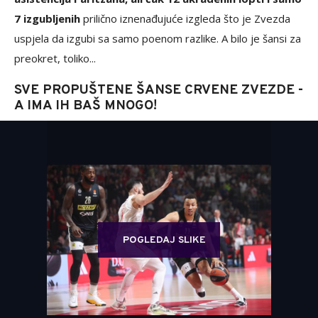
7 izgubljenih
prilično iznenađujuće izgleda što je Zvezda
uspjela da izgubi sa samo poenom razlike. A bilo je šansi za
preokret, toliko...
SVE PROPUŠTENE ŠANSE CRVENE ZVEZDE -
A IMA IH BAŠ MNOGO!
POGLEDAJ SLIKE