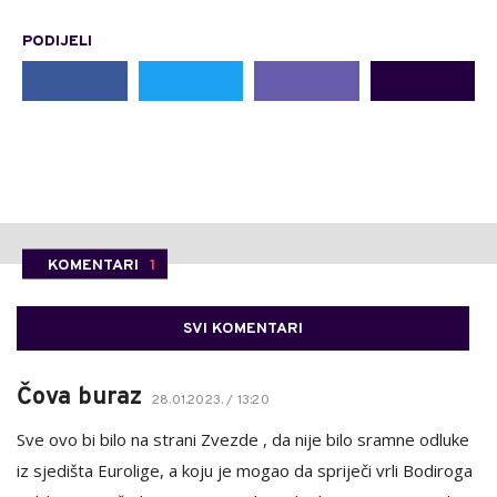
PODIJELI
KOMENTARI
1
SVI KOMENTARI
Čova buraz
28.01.2023. / 13:20
Sve ovo bi bilo na strani Zvezde , da nije bilo sramne odluke
iz sjedišta Eurolige, a koju je mogao da spriječi vrli Bodiroga