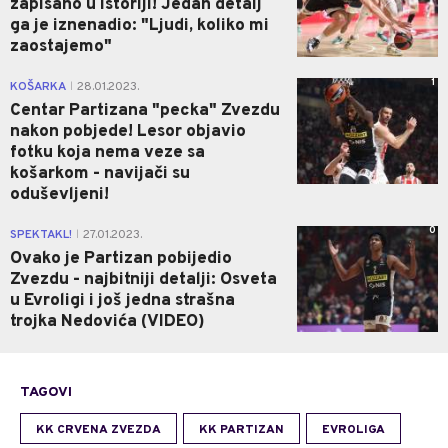
zapisano u istoriji! Jedan detalj
ga je iznenadio: "Ljudi, koliko mi
zaostajemo"
1
KOŠARKA
28.01.2023.
|
Centar Partizana "pecka" Zvezdu
nakon pobjede! Lesor objavio
fotku koja nema veze sa
košarkom - navijači su
oduševljeni!
0
SPEKTAKL!
27.01.2023.
|
Ovako je Partizan pobijedio
Zvezdu - najbitniji detalji: Osveta
u Evroligi i još jedna strašna
trojka Nedovića (VIDEO)
TAGOVI
KK CRVENA ZVEZDA
KK PARTIZAN
EVROLIGA