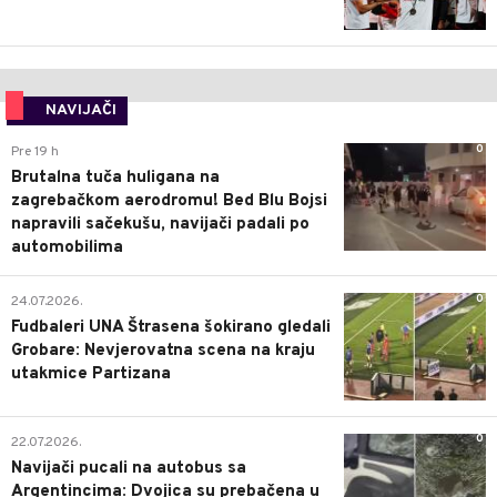
NAVIJAČI
0
Pre 19 h
Brutalna tuča huligana na
zagrebačkom aerodromu! Bed Blu Bojsi
napravili sačekušu, navijači padali po
automobilima
0
24.07.2026.
Fudbaleri UNA Štrasena šokirano gledali
Grobare: Nevjerovatna scena na kraju
utakmice Partizana
0
22.07.2026.
Navijači pucali na autobus sa
Argentincima: Dvojica su prebačena u