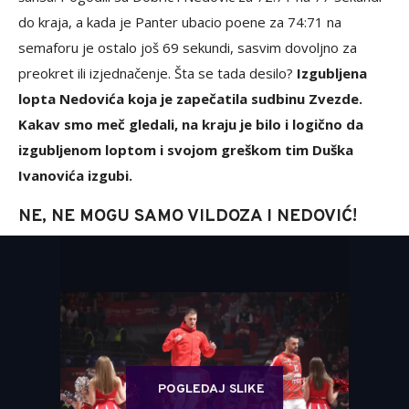
do kraja, a kada je Panter ubacio poene za 74:71 na
semaforu je ostalo još 69 sekundi, sasvim dovoljno za
preokret ili izjednačenje. Šta se tada desilo?
Izgubljena
lopta Nedovića koja je zapečatila sudbinu Zvezde.
Kakav smo meč gledali, na kraju je bilo i logično da
izgubljenom loptom i svojom greškom tim Duška
Ivanovića izgubi.
NE, NE MOGU SAMO VILDOZA I NEDOVIĆ!
POGLEDAJ SLIKE