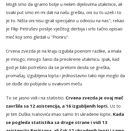
Mogli smo da igramo bolje u nekim dijelovima utakmice, ali
svaki put smo im mi dali na našu grešku, oni su to uzeli i to
je to. Ništa oni nisu igrali specijalno u odnosu na nas", rekao
je Filip Petrušev poslije vječitog derbija i vrlo tačno opisao
meč koji smo gledali u "Pioniru".
Crvena zvezda je na kraju izgubila poenom razlike, a imala
je mnogo, mnogo šansi da preokrene utakmicu. Ipak, kad
god je bilo potrebno da se prelomi desila se greška,
promašaj, izgubljena lopta i jednostavno tako nije moglo da
se dođe do pobjede u ovakvom meču.
To se jasno vidi i na statistici.
Crvena zvezda je ovaj meč
završila sa 12 asistencija, a 16 izgubljenih lopti.
Uz to
je tim Duška Ivanovića imao samo tri ukradene lopte,
Kada
se pogleda statistika sa druge strane i vidi 13
asistencija Paritzana, ali čak 12 ukradenih lopti i samo