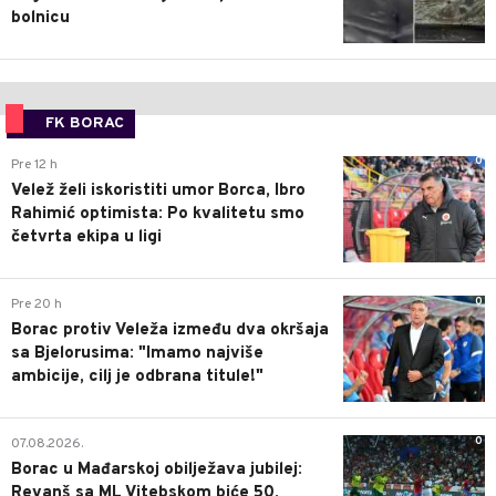
bolnicu
FK BORAC
0
Pre 12 h
Velež želi iskoristiti umor Borca, Ibro
Rahimić optimista: Po kvalitetu smo
četvrta ekipa u ligi
0
Pre 20 h
Borac protiv Veleža između dva okršaja
sa Bjelorusima: "Imamo najviše
ambicije, cilj je odbrana titule!"
0
07.08.2026.
Borac u Mađarskoj obilježava jubilej:
Revanš sa ML Vitebskom biće 50.