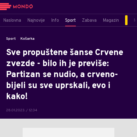
Naslovna
Najnovije
Info
Sport
Zabava
Magazin
M
Sport
Košarka
Sve propuštene šanse Crvene
zvezde - bilo ih je previše:
Partizan se nudio, a crveno-
bijeli su sve uprskali, evo i
kako!
28.01.2023. / 12:34