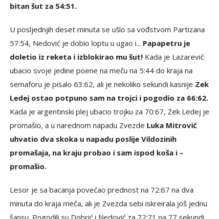
bitan šut za 54:51.
U posljednjih deset minuta se ušlo sa vođstvom Partizana
57:54, Nedović je dobio loptu u ugao i...
Papapetru je
doletio iz reketa i izblokirao mu šut!
Kada je Lazarević
ubacio svoje jedine poene na meču na 5:44 do kraja na
semaforu je pisalo 63:62, ali je nekoliko sekundi kasnije
Zek
Ledej ostao potpuno sam na trojci i pogodio za 66:62.
Kada je argentinski plej ubacio trojku za 70:67, Zek Ledej je
promašio, a u narednom napadu Zvezde
Luka Mitrović
uhvatio dva skoka u napadu poslije Vildozinih
promašaja, na kraju probao i sam ispod koša i –
promašio.
Lesor je sa bacanja povećao prednost na 72:67 na dva
minuta do kraja meča, ali je Zvezda sebi iskreirala još jednu
šansu. Pogodili su Dobrić i Nedović za 72:71 na 77 sekundi