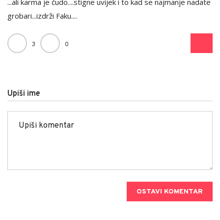
...ali karma je čudo....stigne uvijek i to kad se najmanje nadate
grobari...izdrži Faku....
3
0
Upiši ime
OSTAVI KOMENTAR