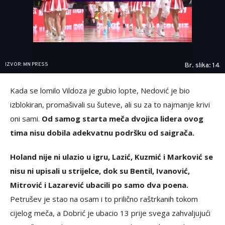
IZVOR: MN PRESS
Br. slika: 14
Kada se lomilo Vildoza je gubio lopte, Nedović je bio
izblokiran, promašivali su šuteve, ali su za to najmanje krivi
oni sami.
Od samog starta meča dvojica lidera ovog
tima nisu dobila adekvatnu podršku od saigrača.
Holand nije ni ulazio u igru, Lazić, Kuzmić i Marković se
nisu ni upisali u strijelce, dok su Bentil, Ivanović,
Mitrović i Lazarević ubacili po samo dva poena.
Petrušev je stao na osam i to prilično raštrkanih tokom
cijelog meča, a Dobrić je ubacio 13 prije svega zahvaljujući