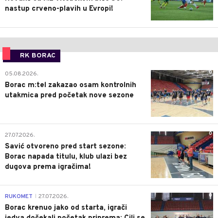
nastup crveno-plavih u Evropi!
RK BORAC
0
05.08.2026.
Borac m:tel zakazao osam kontrolnih
utakmica pred početak nove sezone
0
27.07.2026.
Savić otvoreno pred start sezone:
Borac napada titulu, klub ulazi bez
dugova prema igračima!
0
RUKOMET
27.07.2026.
|
Borac krenuo jako od starta, igrači