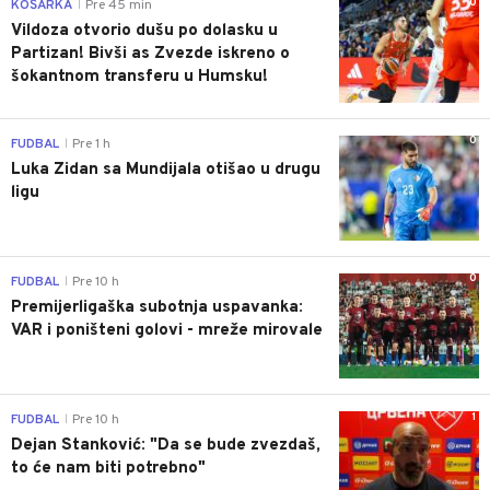
0
KOŠARKA
Pre 45 min
|
Vildoza otvorio dušu po dolasku u
Partizan! Bivši as Zvezde iskreno o
šokantnom transferu u Humsku!
0
FUDBAL
Pre 1 h
|
Luka Zidan sa Mundijala otišao u drugu
ligu
0
FUDBAL
Pre 10 h
|
Premijerligaška subotnja uspavanka:
VAR i poništeni golovi - mreže mirovale
1
FUDBAL
Pre 10 h
|
Dejan Stanković: "Da se bude zvezdaš,
to će nam biti potrebno"