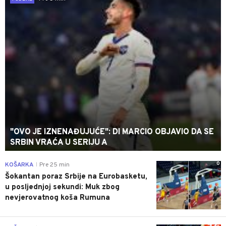
"OVO JE IZNENAĐUJUĆE": DI MARCIO OBJAVIO DA SE
SRBIN VRAĆA U SERIJU A
0
KOŠARKA
Pre 25 min
|
Šokantan poraz Srbije na Eurobasketu,
u posljednjoj sekundi: Muk zbog
nevjerovatnog koša Rumuna