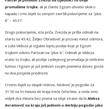
Panter je ponudio Zvezdi da izjednači sa dvije
promašene trojke
, ali je Dante Egzum uhvatio skok u
napadu i crno-bijeli su serijom završili poluvrijeme sa "plus
8" – 45:37.
Drugo poluvrijeme, ista priča. Zvezda je prišla odmah na
startu na 45:42, Željko Obradović je pozvao minut odmora,
a Luka Vildoza je izgubio loptu poslije koje je Egzum
trojkom odveo Partizan na "plus 6". Odmah je Vildoza
vratio tu trojku, ali poslije Ledejevog promašaja je ishitreno
šutnuo i Egzum je još jednom svojim poenima doveo goste
na dva posjeda prednosti.
Crveno-bijeli su skupili redove, Nedović je pogodio za
51:50 na tri minuta do kraja treće četvrtine, a onda smo
vidjeli dva minuta bez poena sa obje strane da bi
Aleksa
Avramović na kraju još jednom u derbiju pogodio jako