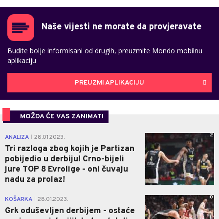
Naše vijesti ne morate da provjeravate
Budite bolje informisani od drugih, preuzmite Mondo mobilnu
aplikaciju
PREUZMI APLIKACIJU
MOŽDA ĆE VAS ZANIMATI
2
ANALIZA
28.01.2023.
|
Tri razloga zbog kojih je Partizan
pobijedio u derbiju! Crno-bijeli
jure TOP 8 Evrolige - oni čuvaju
nadu za prolaz!
0
KOŠARKA
28.01.2023.
|
Grk oduševljen derbijem - ostaće