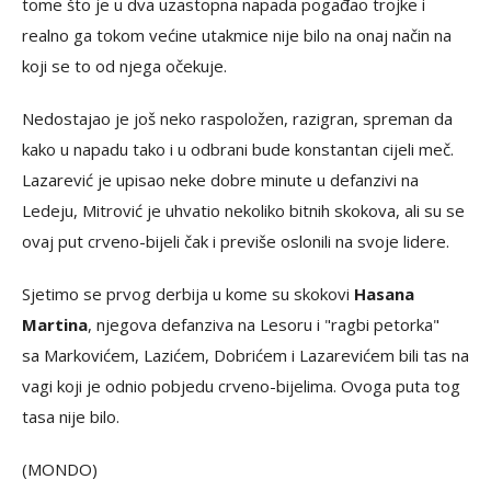
tome što je u dva uzastopna napada pogađao trojke i
realno ga tokom većine utakmice nije bilo na onaj način na
koji se to od njega očekuje.
Nedostajao je još neko raspoložen, razigran, spreman da
kako u napadu tako i u odbrani bude konstantan cijeli meč.
Lazarević je upisao neke dobre minute u defanzivi na
Ledeju, Mitrović je uhvatio nekoliko bitnih skokova, ali su se
ovaj put crveno-bijeli čak i previše oslonili na svoje lidere.
Sjetimo se prvog derbija u kome su skokovi
Hasana
Martina
, njegova defanziva na Lesoru i "ragbi petorka"
sa Markovićem, Lazićem, Dobrićem i Lazarevićem bili tas na
vagi koji je odnio pobjedu crveno-bijelima. Ovoga puta tog
tasa nije bilo.
(MONDO)