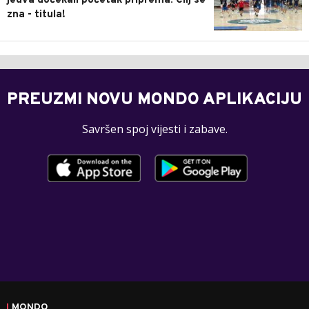
jedva dočekali početak priprema: Cilj se
zna - titula!
PREUZMI NOVU MONDO APLIKACIJU
Savršen spoj vijesti i zabave.
MONDO