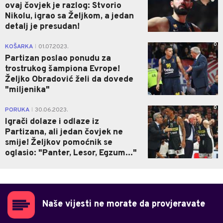
ovaj čovjek je razlog: Stvorio
Nikolu, igrao sa Željkom, a jedan
detalj je presudan!
0
KOŠARKA
01.07.2023.
|
Partizan poslao ponudu za
trostrukog šampiona Evrope!
Željko Obradović želi da dovede
"miljenika"
0
PORUKA
30.06.2023.
|
Igrači dolaze i odlaze iz
Partizana, ali jedan čovjek ne
smije! Željkov pomoćnik se
oglasio: "Panter, Lesor, Egzum..."
Naše vijesti ne morate da provjeravate