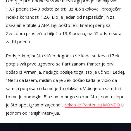
Ledej je prethodne sezone u Evroligi prosječno bilježio
10,7 poena (54,3 odsto za tri), uz 4,6 skokova i prosječan
indeks korisnosti 12,6. Bio je jedan od najzaslužnijih za
osvajanje titule u ABA Ligi pošto je u finalnoj seriji sa
Zvezdom prosječno bilježio 13,8 poena, uz 55 odsto šuta
za tri poena.
Podsjetimo, nešto slično dogodilo se kada su Kevin i Zek
potpisivali prve ugovore sa Partizanom. Panter je prvi
došao iz Armanija, nedugo poslije toga isto je učinio i Ledej.
"Neću da lažem, mislim da je Zek došao kada je vidio da
sam ja potpisao i da mu je to olakšalo. Vidio je da sam tu i
to mu je pomoglo. Bio sam mnogo srećan što je on tu, lepo
je što opet igramo zajedno",
rekao je Panter za MONDO
u
jednom od ranijih intervjua.