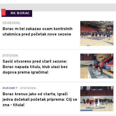
RK BORAC
0
05.08.2026.
Borac m:tel zakazao osam kontrolnih
utakmica pred početak nove sezone
0
27.07.2026.
Savić otvoreno pred start sezone:
Borac napada titulu, klub ulazi bez
dugova prema igračima!
0
RUKOMET
27.07.2026.
|
Borac krenuo jako od starta, igrači
jedva dočekali početak priprema: Cilj se
zna - titula!