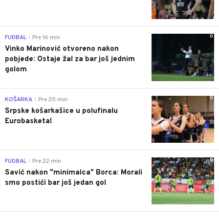
0
FUDBAL
Pre 16 min
|
Vinko Marinović otvoreno nakon
pobjede: Ostaje žal za bar još jednim
golom
0
KOŠARKA
Pre 20 min
|
Srpske košarkašice u polufinalu
Eurobasketa!
0
FUDBAL
Pre 22 min
|
Savić nakon "minimalca" Borca: Morali
smo postići bar još jedan gol