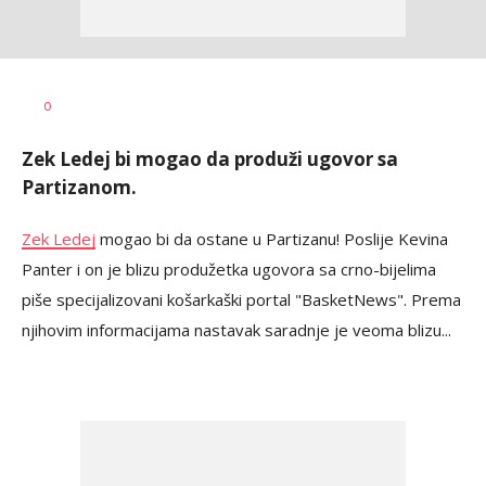
Goran
AUTOR
0
Arbutina
Zek Ledej bi mogao da produži ugovor sa
Partizanom.
Zek Ledej
mogao bi da ostane u Partizanu! Poslije Kevina
Panter i on je blizu produžetka ugovora sa crno-bijelima
piše specijalizovani košarkaški portal "BasketNews". Prema
njihovim informacijama nastavak saradnje je veoma blizu...