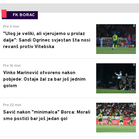
FK BORAC
0
Pre 3 min
"Ulog je veliki, ali vjerujemo u prolaz
dalje": Sandi Ogrinec svjestan šta nosi
revanš protiv Vitebska
0
Pre 16 min
Vinko Marinović otvoreno nakon
pobjede: Ostaje žal za bar još jednim
golom
0
Pre 22 min
Savić nakon "minimalca" Borca: Morali
smo postići bar još jedan gol