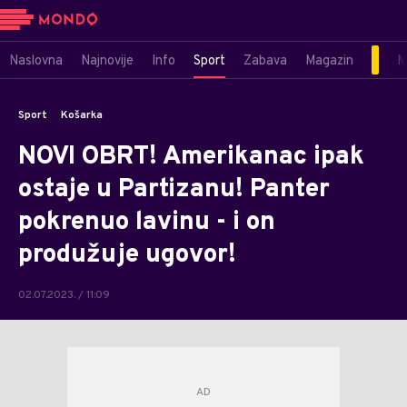
Naslovna
Najnovije
Info
Sport
Zabava
Magazin
M
Sport
Košarka
NOVI OBRT! Amerikanac ipak
ostaje u Partizanu! Panter
pokrenuo lavinu - i on
produžuje ugovor!
02.07.2023. / 11:09