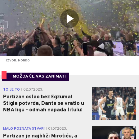
IZVOR: MONDO
MOŽDA ĆE VAS ZANIMATI
0
TO JE TO
02.07.2023.
|
Partizan ostao bez Egzuma!
Stigla potvrda, Dante se vratio u
NBA ligu - odmah napada titulu!
0
MALO POZNATA STVAR!
01.07.2023.
|
Partizan je najbliži Mirotiću, a