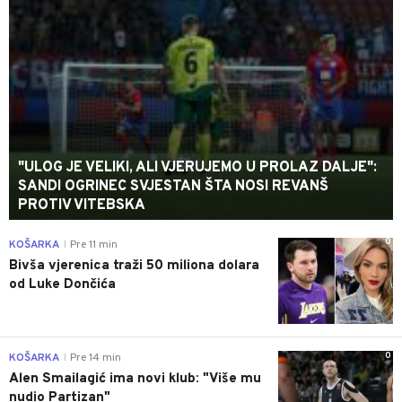
"ULOG JE VELIKI, ALI VJERUJEMO U PROLAZ DALJE":
SANDI OGRINEC SVJESTAN ŠTA NOSI REVANŠ
PROTIV VITEBSKA
0
KOŠARKA
Pre 11 min
|
Bivša vjerenica traži 50 miliona dolara
od Luke Dončića
0
KOŠARKA
Pre 14 min
|
Alen Smailagić ima novi klub: "Više mu
nudio Partizan"