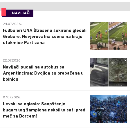
NAVIJAČI
0
24.07.2026.
Fudbaleri UNA Štrasena šokirano gledali
Grobare: Nevjerovatna scena na kraju
utakmice Partizana
0
22.07.2026.
Navijači pucali na autobus sa
Argentincima: Dvojica su prebačena u
bolnicu
1
07.07.2026.
Levski se oglasio: Saopštenje
bugarskog šampiona nekoliko sati pred
meč sa Borcem!