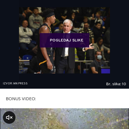
POGLEDAJ SLIKE
IZVOR: MN PRESS
Br. slika: 10
BONUS VIDEO:
zvuk