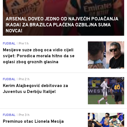
ARSENAL DOVEO JEDNO OD NAJVEĆIH POJAČANJA
IKADA! ZA BRAZILCA PLAĆENA OZBILJNA SUMA
NOVCA!
0
FUDBAL
Pre 1 h
|
Mesijeve suze zbog oca vidio cijeli
svijet: Porodica morala hitno da se
oglasi zbog groznih glasina
0
FUDBAL
Pre 2 h
|
Kerim Alajbegović debitovao za
Juventus u Derbiju Italije!
0
FUDBAL
Pre 3 h
|
Preminuo otac Lionela Mesija