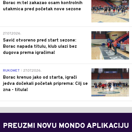
Borac m:tel zakazao osam kontrolnih
utakmica pred početak nove sezone
0
27.07.2026.
Savić otvoreno pred start sezone:
Borac napada titulu, klub ulazi bez
dugova prema igračima!
0
RUKOMET
27.07.2026.
|
Borac krenuo jako od starta, igrači
jedva dočekali početak priprema: Cilj se
zna - titula!
PREUZMI NOVU MONDO APLIKACIJU