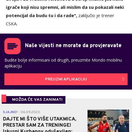
igrače koji nisu spremni, ali mislim da su pokazali neki
potencijal da budu tu i da rade",
zaključio je trener
CSKA.
Naše vijesti ne morate da provjeravate
Budite bolje informisani od drugih, preuzmite Mondo mobilnu
aplikaciju
PREUZMI APLIKACIJU
MOŽDA ĆE VAS ZANIMATI
0
SJAJNO!
06.09.2023.
|
DAJTE MI ŠTO VIŠE UTAKMICA,
PRESTAR SAM ZA TRENINGE!
Iskusni Kurbanov oduševljen: