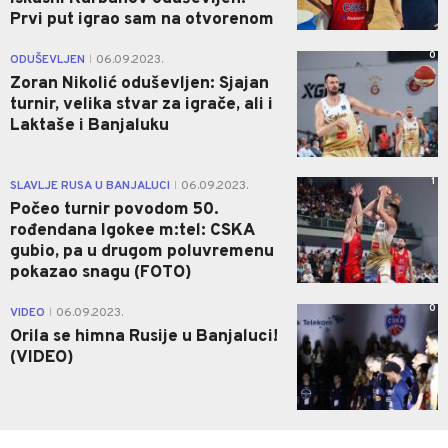
Prvi put igrao sam na otvorenom
0
ODUŠEVLJEN
06.09.2023.
|
Zoran Nikolić oduševljen: Sjajan
turnir, velika stvar za igrače, ali i
Laktaše i Banjaluku
1
SLAVLJE RUSA U BANJALUCI
06.09.2023.
|
Počeo turnir povodom 50.
rođendana Igokee m:tel: CSKA
gubio, pa u drugom poluvremenu
pokazao snagu (FOTO)
0
VIDEO
06.09.2023.
|
Orila se himna Rusije u Banjaluci!
(VIDEO)