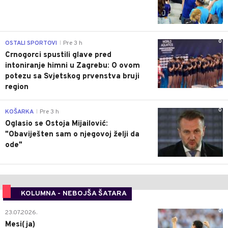
0
OSTALI SPORTOVI
Pre 3 h
|
Crnogorci spustili glave pred
intoniranje himni u Zagrebu: O ovom
potezu sa Svjetskog prvenstva bruji
region
0
KOŠARKA
Pre 3 h
|
Oglasio se Ostoja Mijailović:
"Obaviješten sam o njegovoj želji da
ode"
KOLUMNA - NEBOJŠA ŠATARA
0
23.07.2026.
Mesi(ja)