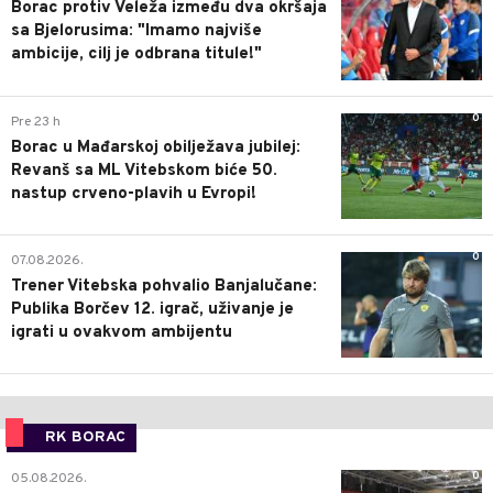
Borac protiv Veleža između dva okršaja
sa Bjelorusima: "Imamo najviše
ambicije, cilj je odbrana titule!"
0
Pre 23 h
Borac u Mađarskoj obilježava jubilej:
Revanš sa ML Vitebskom biće 50.
nastup crveno-plavih u Evropi!
0
07.08.2026.
Trener Vitebska pohvalio Banjalučane:
Publika Borčev 12. igrač, uživanje je
igrati u ovakvom ambijentu
RK BORAC
0
05.08.2026.