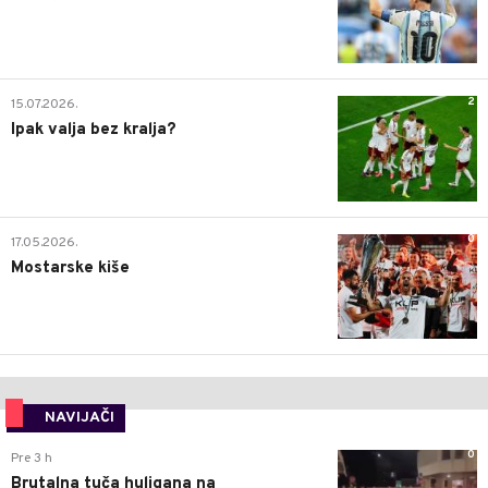
2
15.07.2026.
Ipak valja bez kralja?
0
17.05.2026.
Mostarske kiše
NAVIJAČI
0
Pre 3 h
Brutalna tuča huligana na