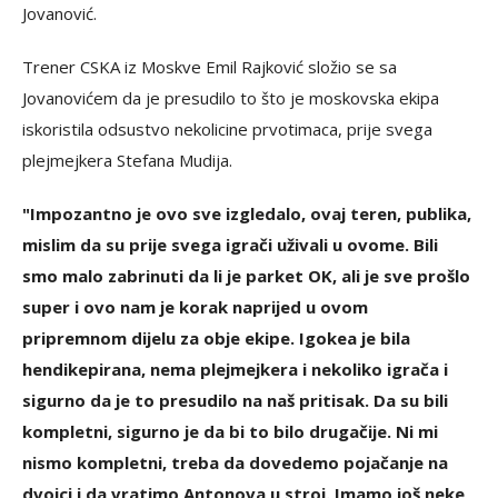
Jovanović.
Trener CSKA iz Moskve Emil Rajković složio se sa
Jovanovićem da je presudilo to što je moskovska ekipa
iskoristila odsustvo nekolicine prvotimaca, prije svega
plejmejkera Stefana Mudija.
"Impozantno je ovo sve izgledalo, ovaj teren, publika,
mislim da su prije svega igrači uživali u ovome. Bili
smo malo zabrinuti da li je parket OK, ali je sve prošlo
super i ovo nam je korak naprijed u ovom
pripremnom dijelu za obje ekipe. Igokea je bila
hendikepirana, nema plejmejkera i nekoliko igrača i
sigurno da je to presudilo na naš pritisak. Da su bili
kompletni, sigurno je da bi to bilo drugačije. Ni mi
nismo kompletni, treba da dovedemo pojačanje na
dvojci i da vratimo Antonova u stroj. Imamo još neke