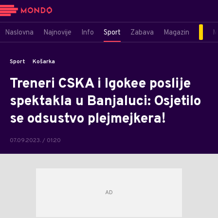
Naslovna
Najnovije
Info
Sport
Zabava
Magazin
M
Sport
Košarka
Treneri CSKA i Igokee poslije
spektakla u Banjaluci: Osjetilo
se odsustvo plejmejkera!
07.09.2023. / 01:20