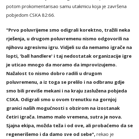
potom prokomentarisao samu utakmicu koja je završena
pobjedom CSKA 82:66.
"Prvo poluvrijeme smo odigrali korektno, tražili neka
rješenja, u drugom poluvremenu nismo odgovorili na
njihovu agresivnu igru. Vidjeli su da nemamo igrače na
lopti, 'ball handlere' i taj nedostatak organizacije igre
je uticao mnogo da moramo da improvizujemo.
Nažalost to nismo dobro radili u drugom
poluvremenu, a iz toga se prelilo i na odbranu gdje
smo bili previše mekani i na kraju zaslužena pobjeda
CSKA. Odigrali smo u ovom trenutku na gornjoj
granici naših mogućnosti s obzirom na izostanak
četiri igrača. Imamo malo vremena, sutra je nova.
Sjajna ekipa, možda teža i od ove, ali probaćemo da se
regenerišemo i da damo sve od sebe",
rekao je