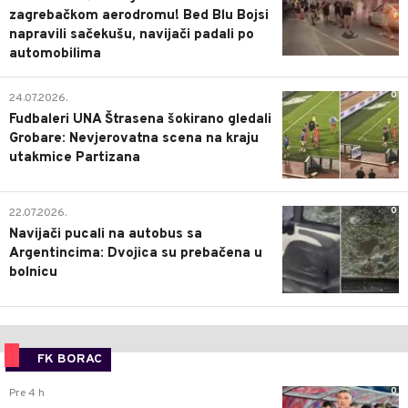
zagrebačkom aerodromu! Bed Blu Bojsi
napravili sačekušu, navijači padali po
automobilima
0
24.07.2026.
Fudbaleri UNA Štrasena šokirano gledali
Grobare: Nevjerovatna scena na kraju
utakmice Partizana
0
22.07.2026.
Navijači pucali na autobus sa
Argentincima: Dvojica su prebačena u
bolnicu
FK BORAC
0
Pre 4 h