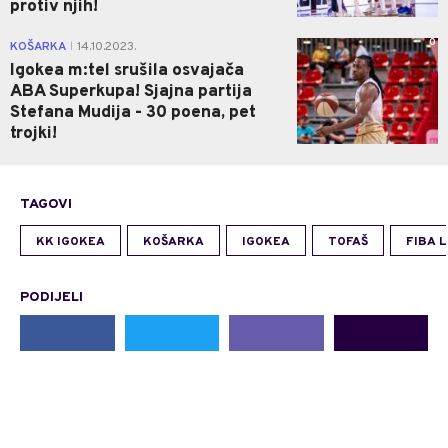
protiv njih!
0
KOŠARKA
14.10.2023.
|
Igokea m:tel srušila osvajača
ABA Superkupa! Sjajna partija
Stefana Mudija - 30 poena, pet
trojki!
TAGOVI
KK IGOKEA
KOŠARKA
IGOKEA
TOFAŠ
FIBA 
PODIJELI