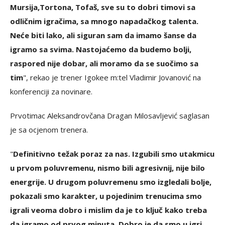
Mursija,Tortona, Tofaš, sve su to dobri timovi sa
odličnim igračima, sa mnogo napadačkog talenta.
Neće biti lako, ali siguran sam da imamo šanse da
igramo sa svima. Nastojaćemo da budemo bolji,
raspored nije dobar, ali moramo da se suočimo sa
tim
", rekao je trener Igokee m:tel Vladimir Jovanović na
konferenciji za novinare.
Prvotimac Aleksandrovčana Dragan Milosavljević saglasan
je sa ocjenom trenera.
"
Definitivno težak poraz za nas. Izgubili smo utakmicu
u prvom poluvremenu, nismo bili agresivnij, nije bilo
energrije. U drugom poluvremenu smo izgledali bolje,
pokazali smo karakter, u pojedinim trenucima smo
igrali veoma dobro i mislim da je to ključ kako treba
da igramo od prvog minuta. Dobro je da smo u igri