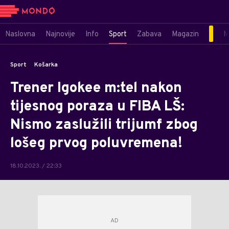
Naslovna
Najnovije
Info
Sport
Zabava
Magazin
M
Sport
Košarka
Trener Igokee m:tel nakon
tijesnog poraza u FIBA LŠ:
Nismo zaslužili trijumf zbog
lošeg prvog poluvremena!
18.10.2023. / 22:33