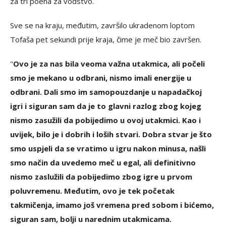
za tri poena za vođstvo.
Sve se na kraju, međutim, završilo ukradenom loptom
Tofaša pet sekundi prije kraja, čime je meč bio završen.
"
Ovo je za nas bila veoma važna utakmica, ali počeli
smo je mekano u odbrani, nismo imali energije u
odbrani. Dali smo im samopouzdanje u napadačkoj
igri i siguran sam da je to glavni razlog zbog kojeg
nismo zasužili da pobijedimo u ovoj utakmici. Kao i
uvijek, bilo je i dobrih i loših stvari. Dobra stvar je što
smo uspjeli da se vratimo u igru nakon minusa, našli
smo način da uvedemo meč u egal, ali definitivno
nismo zaslužili da pobijedimo zbog igre u prvom
poluvremenu. Međutim, ovo je tek početak
takmičenja, imamo još vremena pred sobom i bićemo,
siguran sam, bolji u narednim utakmicama.