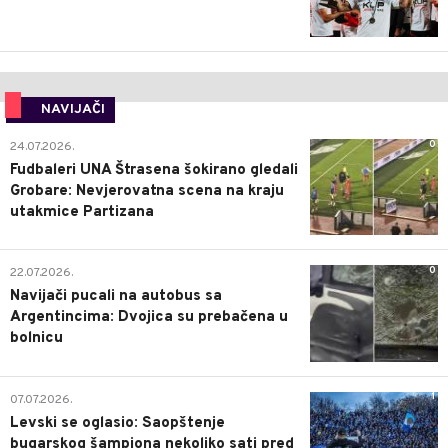
NAVIJAČI
0
24.07.2026.
Fudbaleri UNA Štrasena šokirano gledali
Grobare: Nevjerovatna scena na kraju
utakmice Partizana
0
22.07.2026.
Navijači pucali na autobus sa
Argentincima: Dvojica su prebačena u
bolnicu
1
07.07.2026.
Levski se oglasio: Saopštenje
bugarskog šampiona nekoliko sati pred