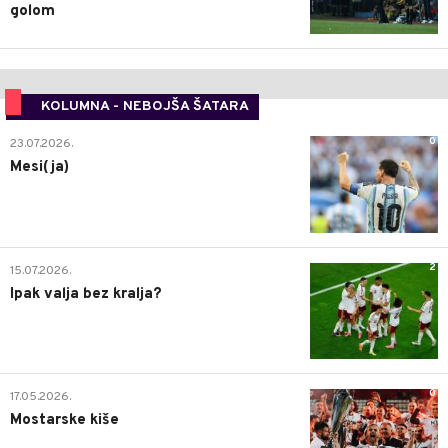
golom
KOLUMNA - NEBOJŠA ŠATARA
0
23.07.2026.
Mesi(ja)
2
15.07.2026.
Ipak valja bez kralja?
0
17.05.2026.
Mostarske kiše