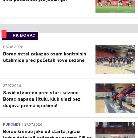
RK BORAC
0
05.08.2026.
Borac m:tel zakazao osam kontrolnih
utakmica pred početak nove sezone
0
27.07.2026.
Savić otvoreno pred start sezone:
Borac napada titulu, klub ulazi bez
dugova prema igračima!
0
RUKOMET
27.07.2026.
|
Borac krenuo jako od starta, igrači