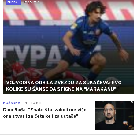
Pre 9 min
FUDBAL
VOJVODINA ODBILA ZVEZDU ZA SUKAČEVA: EVO
KOLIKE SU ŠANSE DA STIGNE NA "MARAKANU"
0
KOŠARKA
Pre 40 min
|
Dino Rađa: "Znate šta, zaboli me više
ona stvar i za četnike i za ustaše"