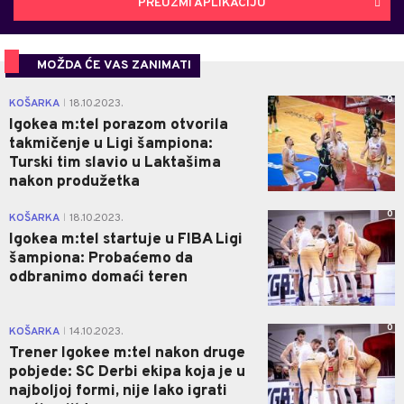
PREUZMI APLIKACIJU
MOŽDA ĆE VAS ZANIMATI
0
KOŠARKA
18.10.2023.
|
Igokea m:tel porazom otvorila
takmičenje u Ligi šampiona:
Turski tim slavio u Laktašima
nakon produžetka
0
KOŠARKA
18.10.2023.
|
Igokea m:tel startuje u FIBA Ligi
šampiona: Probaćemo da
odbranimo domaći teren
0
KOŠARKA
14.10.2023.
|
Trener Igokee m:tel nakon druge
pobjede: SC Derbi ekipa koja je u
najboljoj formi, nije lako igrati