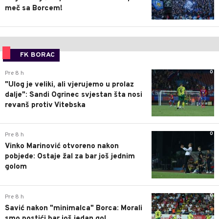
meč sa Borcem!
FK BORAC
0
Pre 8 h
"Ulog je veliki, ali vjerujemo u prolaz
dalje": Sandi Ogrinec svjestan šta nosi
revanš protiv Vitebska
0
Pre 8 h
Vinko Marinović otvoreno nakon
pobjede: Ostaje žal za bar još jednim
golom
0
Pre 8 h
Savić nakon "minimalca" Borca: Morali
smo postići bar još jedan gol