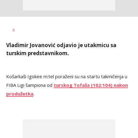
Dragan
AUTOR
0
Šutvić
Vladimir Jovanović odjavio je utakmicu sa
turskim predstavnikom.
Košarkaši Igokee m:tel poraženi su na startu takmičenja u
FIBA Ligi šampiona od
turskog Tofaša (102:104) nakon
produžetka
.