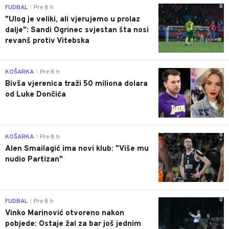
0
FUDBAL
Pre 8 h
|
"Ulog je veliki, ali vjerujemo u prolaz
dalje": Sandi Ogrinec svjestan šta nosi
revanš protiv Vitebska
0
KOŠARKA
Pre 8 h
|
Bivša vjerenica traži 50 miliona dolara
od Luke Dončića
0
KOŠARKA
Pre 8 h
|
Alen Smailagić ima novi klub: "Više mu
nudio Partizan"
0
FUDBAL
Pre 8 h
|
Vinko Marinović otvoreno nakon
pobjede: Ostaje žal za bar još jednim