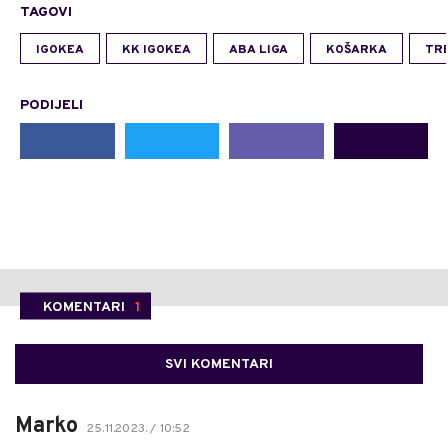
TAGOVI
IGOKEA
KK IGOKEA
ABA LIGA
KOŠARKA
TR
PODIJELI
KOMENTARI
1
SVI KOMENTARI
Marko
25.11.2023. / 10:52