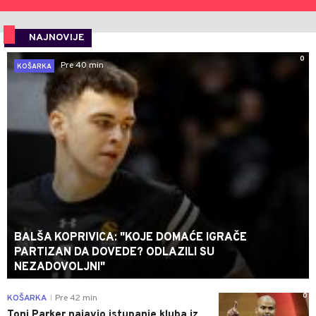
NAJNOVIJE
0
Pre 40 min
KOŠARKA
BALŠA KOPRIVICA: "KOJE DOMAĆE IGRAČE
PARTIZAN DA DOVEDE? ODLAZILI SU
NEZADOVOLJNI"
0
KOŠARKA
Pre 42 min
|
Toni Parker najavio istupanje kluba iz