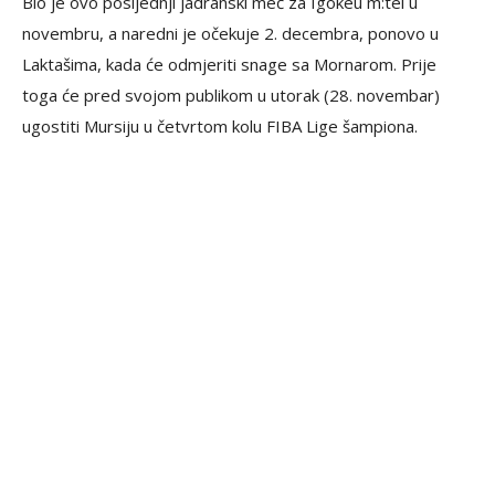
Bio je ovo posljednji jadranski meč za Igokeu m:tel u
novembru, a naredni je očekuje 2. decembra, ponovo u
Laktašima, kada će odmjeriti snage sa Mornarom. Prije
toga će pred svojom publikom u utorak (28. novembar)
ugostiti Mursiju u četvrtom kolu FIBA Lige šampiona.