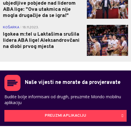
ubjedljive pobjede nad liderom
ABA lige: "Ova utakmica nije
mogla drugačije da se igra!"
0
KOŠARKA
18.11.2023.
|
Igokea m:tel u Laktašima srušila
lidera ABA lige! Aleksandrovčani
na diobi prvog mjesta
Naše vijesti ne morate da provjeravate
Budite bolje informisani od drugih, preuzmite Mondo mobilnu
aplikaciju
PREUZMI APLIKACIJU