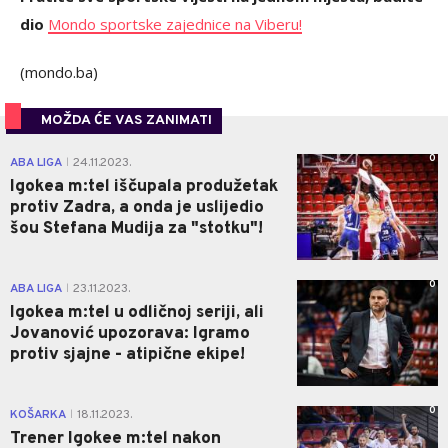
dio
Mondo sportske zajednice na Viberu!
(mondo.ba)
MOŽDA ĆE VAS ZANIMATI
0
ABA LIGA
24.11.2023.
|
Igokea m:tel iščupala produžetak
protiv Zadra, a onda je uslijedio
šou Stefana Mudija za "stotku"!
0
ABA LIGA
23.11.2023.
|
Igokea m:tel u odličnoj seriji, ali
Jovanović upozorava: Igramo
protiv sjajne - atipične ekipe!
0
KOŠARKA
18.11.2023.
|
Trener Igokee m:tel nakon