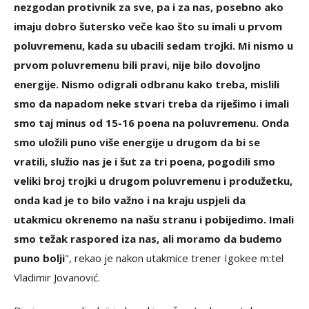
nezgodan protivnik za sve, pa i za nas, posebno ako
imaju dobro šutersko veče kao što su imali u prvom
poluvremenu, kada su ubacili sedam trojki. Mi nismo u
prvom poluvremenu bili pravi, nije bilo dovoljno
energije. Nismo odigrali odbranu kako treba, mislili
smo da napadom neke stvari treba da riješimo i imali
smo taj minus od 15-16 poena na poluvremenu. Onda
smo uložili puno više energije u drugom da bi se
vratili, služio nas je i šut za tri poena, pogodili smo
veliki broj trojki u drugom poluvremenu i produžetku,
onda kad je to bilo važno i na kraju uspjeli da
utakmicu okrenemo na našu stranu i pobijedimo. Imali
smo težak raspored iza nas, ali moramo da budemo
puno bolji
", rekao je nakon utakmice trener Igokee m:tel
Vladimir Jovanović.