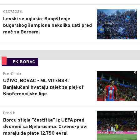
1
07.07.2026.
Levski se oglasio: Saopštenje
bugarskog šampiona nekoliko sati pred
meč sa Borcem!
FK BORAC
0
Pre 41 min
UŽIVO, BORAC - ML VITEBSK:
Banjalučani hvataju zalet za plej-of
Konferencijske lige
0
Pre 6 h
Borcu stigla "čestitka" iz UEFA pred
dvomeč sa Bjelorusima: Crveno-plavi
moraju da plate 12.750 evra!