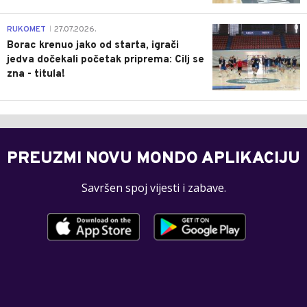
0
RUKOMET
27.07.2026.
|
Borac krenuo jako od starta, igrači
jedva dočekali početak priprema: Cilj se
zna - titula!
PREUZMI NOVU MONDO APLIKACIJU
Savršen spoj vijesti i zabave.