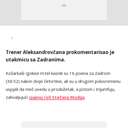
Dragan
AUTOR
1
Šutvić
Trener Aleksandrovčana prokomentarisao je
utakmicu sa Zadranima.
Košarkaši Igokee m:tel kasnili su 16 poena za Zadrom
(36:52) nakon dvije četvrtine, ali su u drugom poluvremenu
uspjeli da meč uvedu u produžetak, a potom i trijumfuju,
zahvaljujući
sjajnoj roli Stefana Mudija
.