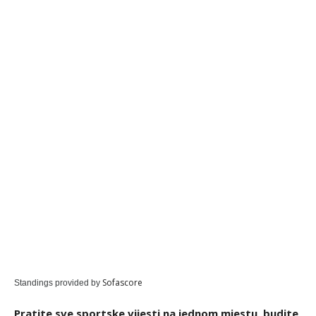
Sofascore
Standings provided by
Pratite sve sportske vijesti na jednom mjestu, budite