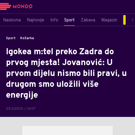
Naslovna
Najnovije
Info
Sport
Zabava
Magazin
M
Sport
Košarka
Igokea m:tel preko Zadra do
prvog mjesta! Jovanović: U
prvom dijelu nismo bili pravi, u
drugom smo uložili više
energije
25.11.2023. / 10:07