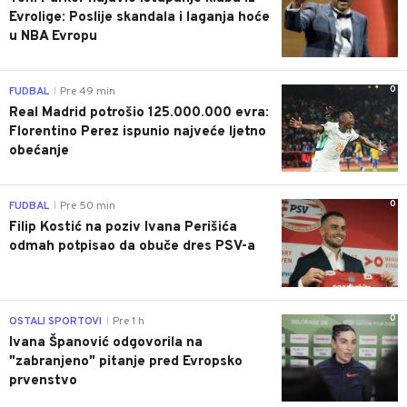
Evrolige: Poslije skandala i laganja hoće
u NBA Evropu
0
FUDBAL
Pre 49 min
|
Real Madrid potrošio 125.000.000 evra:
Florentino Perez ispunio najveće ljetno
obećanje
0
FUDBAL
Pre 50 min
|
Filip Kostić na poziv Ivana Perišića
odmah potpisao da obuče dres PSV-a
0
OSTALI SPORTOVI
Pre 1 h
|
Ivana Španović odgovorila na
"zabranjeno" pitanje pred Evropsko
prvenstvo