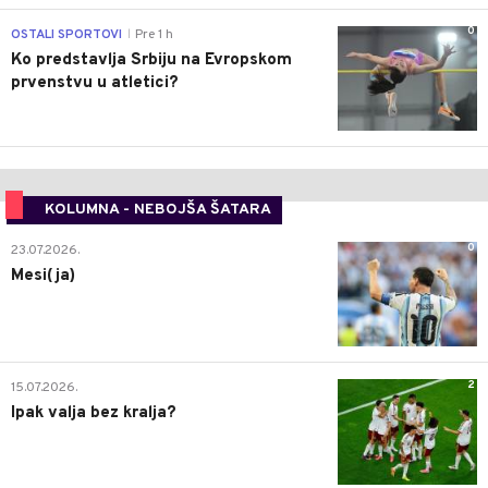
0
OSTALI SPORTOVI
Pre 1 h
|
Ko predstavlja Srbiju na Evropskom
prvenstvu u atletici?
KOLUMNA - NEBOJŠA ŠATARA
0
23.07.2026.
Mesi(ja)
2
15.07.2026.
Ipak valja bez kralja?