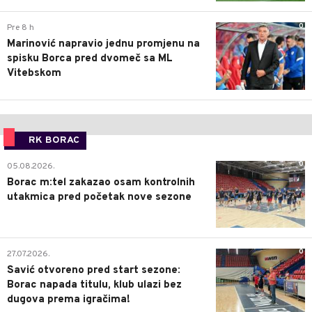
0
Pre 8 h
Marinović napravio jednu promjenu na
spisku Borca pred dvomeč sa ML
Vitebskom
RK BORAC
0
05.08.2026.
Borac m:tel zakazao osam kontrolnih
utakmica pred početak nove sezone
0
27.07.2026.
Savić otvoreno pred start sezone:
Borac napada titulu, klub ulazi bez
dugova prema igračima!