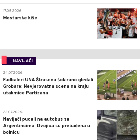
0
17.05.2026.
Mostarske kiše
NAVIJAČI
0
24.07.2026.
Fudbaleri UNA Štrasena šokirano gledali
Grobare: Nevjerovatna scena na kraju
utakmice Partizana
0
22.07.2026.
Navijači pucali na autobus sa
Argentincima: Dvojica su prebačena u
bolnicu