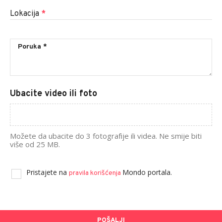
Lokacija
*
Ubacite video ili foto
Možete da ubacite do 3 fotografije ili videa. Ne smije biti
više od 25 MB.
Pristajete na
Mondo portala.
pravila korišćenja
POŠALJI