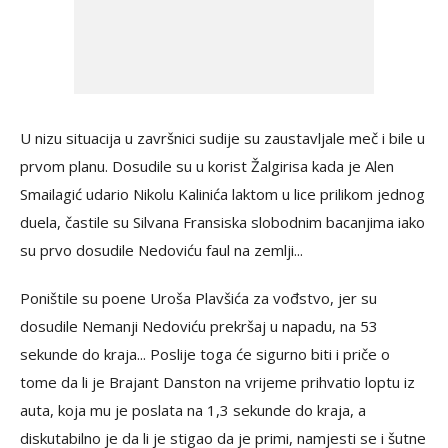
U nizu situacija u završnici sudije su zaustavljale meč i bile u
prvom planu. Dosudile su u korist Žalgirisa kada je Alen
Smailagić udario Nikolu Kalinića laktom u lice prilikom jednog
duela, častile su Silvana Fransiska slobodnim bacanjima iako
su prvo dosudile Nedoviću faul na zemlji...
Poništile su poene Uroša Plavšića za vođstvo, jer su
dosudile Nemanji Nedoviću prekršaj u napadu, na 53
sekunde do kraja... Poslije toga će sigurno biti i priče o
tome da li je Brajant Danston na vrijeme prihvatio loptu iz
auta, koja mu je poslata na 1,3 sekunde do kraja, a
diskutabilno je da li je stigao da je primi, namjesti se i šutne