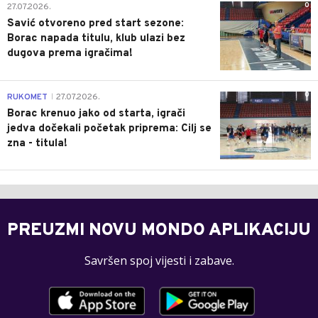
0
27.07.2026.
Savić otvoreno pred start sezone:
Borac napada titulu, klub ulazi bez
dugova prema igračima!
0
RUKOMET
27.07.2026.
|
Borac krenuo jako od starta, igrači
jedva dočekali početak priprema: Cilj se
zna - titula!
PREUZMI NOVU MONDO APLIKACIJU
Savršen spoj vijesti i zabave.