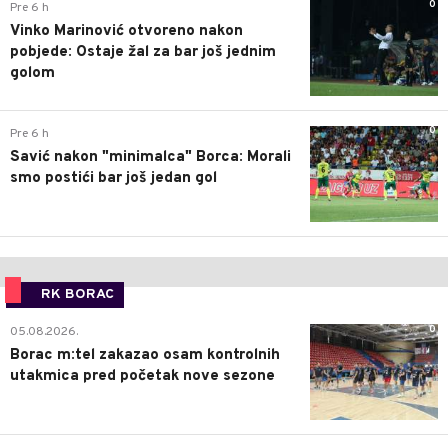
0
Pre 6 h
Vinko Marinović otvoreno nakon
pobjede: Ostaje žal za bar još jednim
golom
0
Pre 6 h
Savić nakon "minimalca" Borca: Morali
smo postići bar još jedan gol
RK BORAC
0
05.08.2026.
Borac m:tel zakazao osam kontrolnih
utakmica pred početak nove sezone