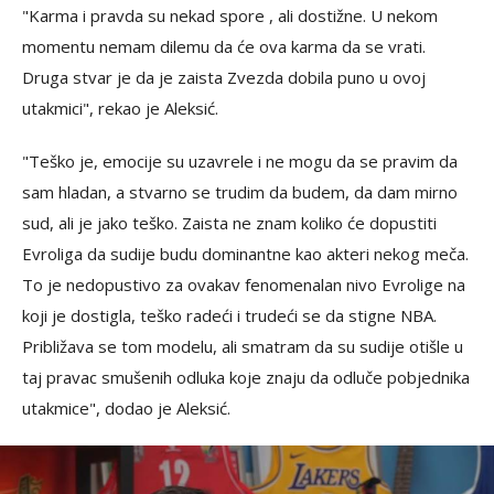
"Karma i pravda su nekad spore , ali dostižne. U nekom
momentu nemam dilemu da će ova karma da se vrati.
Druga stvar je da je zaista Zvezda dobila puno u ovoj
utakmici", rekao je Aleksić.
"Teško je, emocije su uzavrele i ne mogu da se pravim da
sam hladan, a stvarno se trudim da budem, da dam mirno
sud, ali je jako teško. Zaista ne znam koliko će dopustiti
Evroliga da sudije budu dominantne kao akteri nekog meča.
To je nedopustivo za ovakav fenomenalan nivo Evrolige na
koji je dostigla, teško radeći i trudeći se da stigne NBA.
Približava se tom modelu, ali smatram da su sudije otišle u
taj pravac smušenih odluka koje znaju da odluče pobjednika
utakmice", dodao je Aleksić.