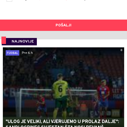
POŠALJI
NAJNOVIJE
0
Pre 6 h
FUDBAL
"ULOG JE VELIKI, ALI VJERUJEMO U PROLAZ DALJE":