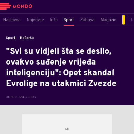
Naslovna
Najnovije
Info
Sport
Zabava
Magazin
M
Sport
Košarka
"Svi su vidjeli šta se desilo,
ovakvo suđenje vrijeđa
inteligenciju": Opet skandal
Evrolige na utakmici Zvezde
30.10.2024. / 21:47