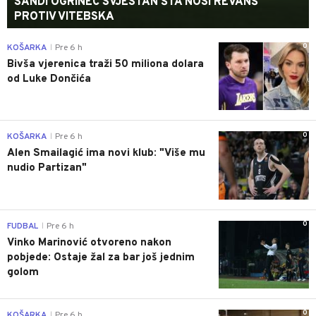
SANDI OGRINEC SVJESTAN ŠTA NOSI REVANŠ
PROTIV VITEBSKA
0
KOŠARKA
Pre 6 h
|
Bivša vjerenica traži 50 miliona dolara
od Luke Dončića
0
KOŠARKA
Pre 6 h
|
Alen Smailagić ima novi klub: "Više mu
nudio Partizan"
0
FUDBAL
Pre 6 h
|
Vinko Marinović otvoreno nakon
pobjede: Ostaje žal za bar još jednim
golom
0
KOŠARKA
Pre 6 h
|