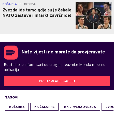
0
KOŠARKA
30.10.2024.
|
Zvezda ide tamo gdje su je čekale
NATO zastave i infarkt završnice!
Naše vijesti ne morate da provjeravate
Budite bolje informisani od drugih, preuzmite Mondo mobilnu
aplikaciju
PREUZMI APLIKACIJU
TAGOVI
KOŠARKA
KK ŽALGIRIS
KK CRVENA ZVEZDA
EVRO