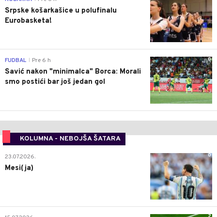
Srpske košarkašice u polufinalu
Eurobasketa!
0
FUDBAL
Pre 6 h
|
Savić nakon "minimalca" Borca: Morali
smo postići bar još jedan gol
KOLUMNA - NEBOJŠA ŠATARA
0
23.07.2026.
Mesi(ja)
2