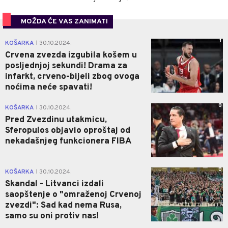
MOŽDA ĆE VAS ZANIMATI
1
KOŠARKA
30.10.2024.
|
Crvena zvezda izgubila košem u
posljednjoj sekundi! Drama za
infarkt, crveno-bijeli zbog ovoga
noćima neće spavati!
0
KOŠARKA
30.10.2024.
|
Pred Zvezdinu utakmicu,
Sferopulos objavio oproštaj od
nekadašnjeg funkcionera FIBA
0
KOŠARKA
30.10.2024.
|
Skandal - Litvanci izdali
saopštenje o "omraženoj Crvenoj
zvezdi": Sad kad nema Rusa,
samo su oni protiv nas!