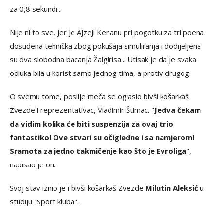
za 0,8 sekundi...
Nije ni to sve, jer je Ajzeji Kenanu pri pogotku za tri poena
dosuđena tehnička zbog pokušaja simuliranja i dodijeljena
su dva slobodna bacanja Žalgirisa... Utisak je da je svaka
odluka bila u korist samo jednog tima, a protiv drugog.
O svemu tome, poslije meča se oglasio bivši košarkaš
Zvezde i reprezentativac, Vladimir Štimac. "
Jedva čekam
da vidim kolika će biti suspenzija za ovaj trio
fantastiko! Ove stvari su očigledne i sa namjerom!
Sramota za jedno takmičenje kao što je Evroliga
",
napisao je on.
Svoj stav iznio je i bivši košarkaš Zvezde
Milutin Aleksić
u
studiju "Sport kluba".