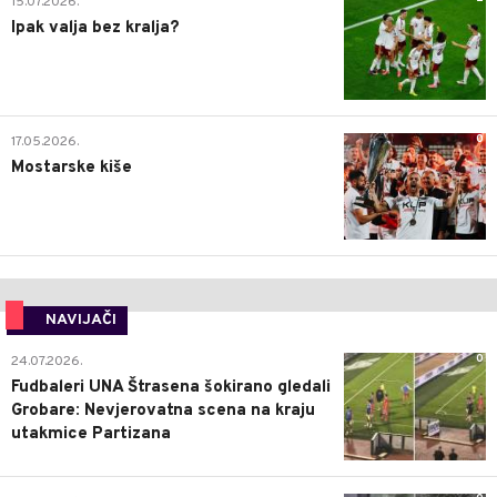
15.07.2026.
Ipak valja bez kralja?
0
17.05.2026.
Mostarske kiše
NAVIJAČI
0
24.07.2026.
Fudbaleri UNA Štrasena šokirano gledali
Grobare: Nevjerovatna scena na kraju
utakmice Partizana