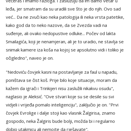
večeras i imamo razloga. I zaslužuju da im damo vetar u
leđa, jer smatram da su uradili sve što je do njih. Ovo sad
već... Da ne zvuči kao neka patologija ili neka vrsta patetike,
kako god da to neko nazove, da se Zvezda vadi na
suđenje, ali ovako nedopustive odluke... Počev od lakta
Smailagića, koji je nenamjeran, ali je to uradio, ne stavlja se
snimak kamere iza koša na kojoj se apsolutno vidi i toliko je
očigledno", naveo je on.
"Nedoviću čovjek kasni na postavljanje za faul u napadu,
poništava se čist koš. Prije bilo koje situacije, moram da
kažem da igrači i Trinkijeri nisu zaslužili nikakvu osudu",
naglasio je Aleksić. "Ove stvari koje su se desile su svi
vidjeli i vrijeđa pomalo inteligenciju", zaključio je on. "Prvi
čovjek Evrolige i dalje stoji kao vlasnik Žalgirisa, znamo
gospodo, neka Žalgiris bude bolji, možda bi i regularno
dobio utakmicu ali nemojte da rješavate".