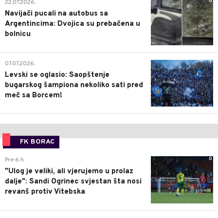
0
22.07.2026.
Navijači pucali na autobus sa
Argentincima: Dvojica su prebačena u
bolnicu
1
07.07.2026.
Levski se oglasio: Saopštenje
bugarskog šampiona nekoliko sati pred
meč sa Borcem!
FK BORAC
0
Pre 6 h
"Ulog je veliki, ali vjerujemo u prolaz
dalje": Sandi Ogrinec svjestan šta nosi
revanš protiv Vitebska