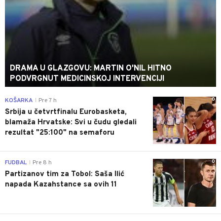
DRAMA U GLAZGOVU: MARTIN O'NIL HITNO
PODVRGNUT MEDICINSKOJ INTERVENCIJI
0
KOŠARKA
Pre 7 h
|
Srbija u četvrtfinalu Eurobasketa,
blamaža Hrvatske: Svi u čudu gledali
rezultat "25:100" na semaforu
0
FUDBAL
Pre 8 h
|
Partizanov tim za Tobol: Saša Ilić
napada Kazahstance sa ovih 11