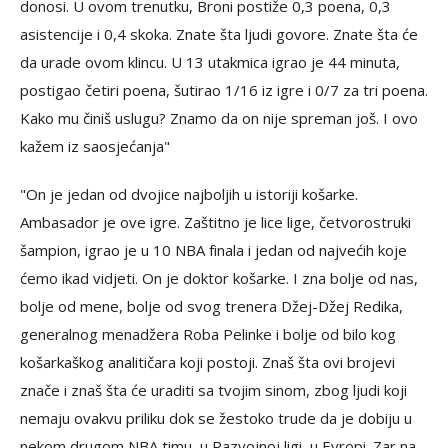
donosi. U ovom trenutku, Broni postiže 0,3 poena, 0,3
asistencije i 0,4 skoka. Znate šta ljudi govore. Znate šta će
da urade ovom klincu. U 13 utakmica igrao je 44 minuta,
postigao četiri poena, šutirao 1/16 iz igre i 0/7 za tri poena.
Kako mu činiš uslugu? Znamo da on nije spreman još. I ovo
kažem iz saosjećanja"
"On je jedan od dvojice najboljih u istoriji košarke.
Ambasador je ove igre. Zaštitno je lice lige, četvorostruki
šampion, igrao je u 10 NBA finala i jedan od najvećih koje
ćemo ikad vidjeti. On je doktor košarke. I zna bolje od nas,
bolje od mene, bolje od svog trenera Džej-Džej Redika,
generalnog menadžera Roba Pelinke i bolje od bilo kog
košarkaškog analitičara koji postoji. Znaš šta ovi brojevi
znače i znaš šta će uraditi sa tvojim sinom, zbog ljudi koji
nemaju ovakvu priliku dok se žestoko trude da je dobiju u
nekom drugom NBA timu, u Razvojnoj ligi, u Evropi. Zar na