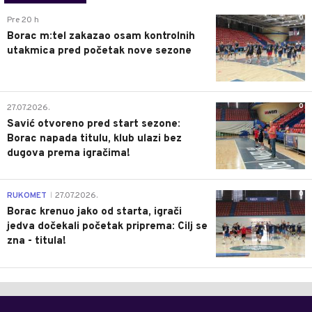
0
Pre 20 h
Borac m:tel zakazao osam kontrolnih
utakmica pred početak nove sezone
0
27.07.2026.
Savić otvoreno pred start sezone:
Borac napada titulu, klub ulazi bez
dugova prema igračima!
0
RUKOMET
27.07.2026.
|
Borac krenuo jako od starta, igrači
jedva dočekali početak priprema: Cilj se
zna - titula!