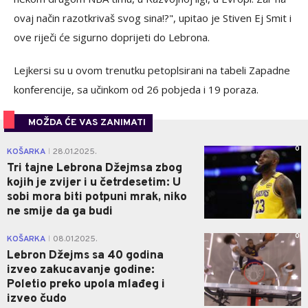
ovaj način razotkrivaš svog sina!?", upitao je Stiven Ej Smit i
ove riječi će sigurno doprijeti do Lebrona.
Lejkersi su u ovom trenutku petoplsirani na tabeli Zapadne
konferencije, sa učinkom od 26 pobjeda i 19 poraza.
MOŽDA ĆE VAS ZANIMATI
0
KOŠARKA
28.01.2025.
|
Tri tajne Lebrona Džejmsa zbog
kojih je zvijer i u četrdesetim: U
sobi mora biti potpuni mrak, niko
ne smije da ga budi
0
KOŠARKA
08.01.2025.
|
Lebron Džejms sa 40 godina
izveo zakucavanje godine:
Poletio preko upola mlađeg i
izveo čudo