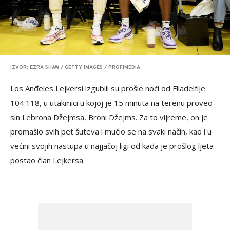
IZVOR: EZRA SHAW / GETTY IMAGES / PROFIMEDIA
Los Anđeles Lejkersi izgubili su prošle noći od Filadelfije
104:118, u utakmici u kojoj je 15 minuta na terenu proveo
sin Lebrona Džejmsa, Broni Džejms. Za to vijreme, on je
promašio svih pet šuteva i mučio se na svaki način, kao i u
većini svojih nastupa u najjačoj ligi od kada je prošlog ljeta
postao član Lejkersa.