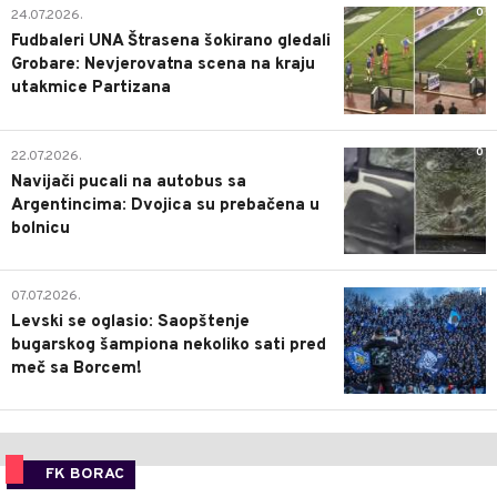
0
24.07.2026.
Fudbaleri UNA Štrasena šokirano gledali
Grobare: Nevjerovatna scena na kraju
utakmice Partizana
0
22.07.2026.
Navijači pucali na autobus sa
Argentincima: Dvojica su prebačena u
bolnicu
1
07.07.2026.
Levski se oglasio: Saopštenje
bugarskog šampiona nekoliko sati pred
meč sa Borcem!
FK BORAC