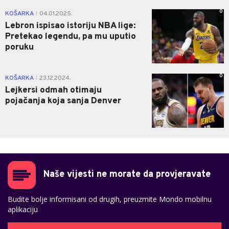
0
KOŠARKA
04.01.2025.
|
Lebron ispisao istoriju NBA lige:
Pretekao legendu, pa mu uputio
poruku
0
KOŠARKA
23.12.2024.
|
Lejkersi odmah otimaju
pojačanja koja sanja Denver
Naše vijesti ne morate da provjeravate
Budite bolje informisani od drugih, preuzmite Mondo mobilnu
aplikaciju