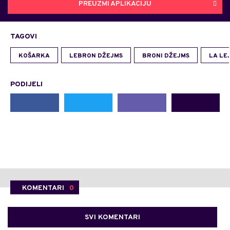
PREUZMI APLIKACIJU
TAGOVI
KOŠARKA
LEBRON DŽEJMS
BRONI DŽEJMS
LA LE
PODIJELI
KOMENTARI
0
SVI KOMENTARI