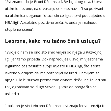
"Svi znamo da je Broni Džejms u NBA ligi zbog oca. U prvoj
utakmici sezone, na otvaranju sezone, navijači su pozivani
na utakmicu sloganom 'otac i sin će igrati prvi put zajedno u
NBA ligi'. Apsolutno pozitivna priča. A, onda je realnost
stupila na scenu".
Lebrone, kako mu tačno činiš uslugu?
"Svidjelo nam se ono što smo vidjeli od njega u Razvojnoj
ligi, jer tamo pripada. Dok napreduješ u svojim vještinama
legitimno ćeš zaslužiti svoje mjesto u NBA ligi, što zaista
iskreno vjerujem da ima potencijal da uradi. I navijam za
njega. Bilo bi surovo prema tom divnom dečku ne željeti mu
to", ograđivao se dugo Stiven Ej Smit od onoga što će
uslijediti.
"Ipak, on je sin Lebrona Džejmsa i svi znaju kakvu tenziju to