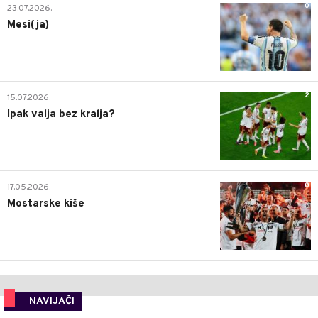
0
23.07.2026.
Mesi(ja)
2
15.07.2026.
Ipak valja bez kralja?
0
17.05.2026.
Mostarske kiše
NAVIJAČI