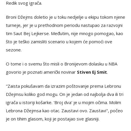
Redik svog igrača.
Broni Džejms doletio je u toku nedjelje u ekipu tokom njene
turneje, jer je u prethodnom periodu nastupao za razvojni
tim Saut Bej Lejkerse. Međutim, nije mnogo pomogao, kao
što je teško zamisliti scenario u kojem će pomoći ove
sezone.
O tome i o svemu što misli o Bronijevom dolasku u NBA
govorio je poznati američki novinar
Stiven Ej Smit
.
"Zaista pokušavam da izrazim poštovanje prema Lebronu
Džejmsu koliko god mogu. On je jedan od najbolja dva ili tri
igrača u istoriji košarke. 'Broj dva' je u mojim očima. Molim
Lebrona Džejmsa kao otac. Zaustavi ovo. Zaustavi", počeo
je on tihim glasom, koji je postajao sve glasniji.