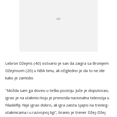
Lebron Džejms (40) ostvario je san da zaigra sa Bronijem
Džejmsom (20) u NBA timu, ali očigledno je da to ne ide
kako je zamislio.
"Možda sam ga doveo u tešku poziciju. Juče je doputovao,
igrao je na utakmici koju je prenosila nacionalna televizija u
Filadelfiji. Nije igrao dobro, ali igra zaista sjajno na trening-
utakmicama i u razvojnoj ligi", branio je trener Džej-Džej