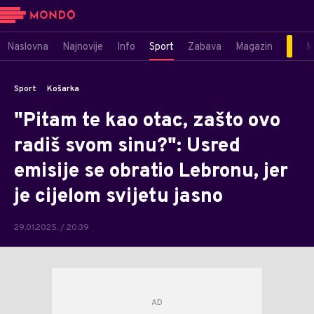
Naslovna
Najnovije
Info
Sport
Zabava
Magazin
M
Sport
Košarka
"Pitam te kao otac, zašto ovo
radiš svom sinu?": Usred
emisije se obratio Lebronu, jer
je cijelom svijetu jasno
29.01.2025. / 20:39