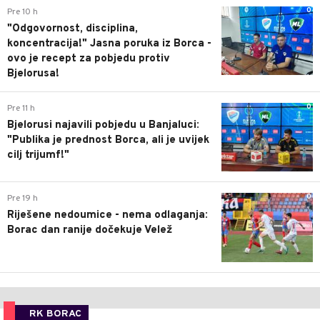
0
Pre 10 h
"Odgovornost, disciplina,
koncentracija!" Jasna poruka iz Borca -
ovo je recept za pobjedu protiv
Bjelorusa!
0
Pre 11 h
Bjelorusi najavili pobjedu u Banjaluci:
"Publika je prednost Borca, ali je uvijek
cilj trijumf!"
0
Pre 19 h
Riješene nedoumice - nema odlaganja:
Borac dan ranije dočekuje Velež
RK BORAC