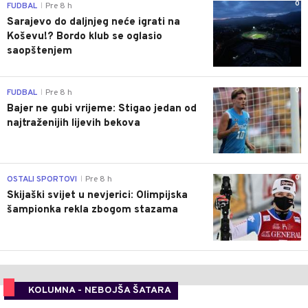
0
FUDBAL
Pre 8 h
|
Sarajevo do daljnjeg neće igrati na
Koševu!? Bordo klub se oglasio
saopštenjem
0
FUDBAL
Pre 8 h
|
Bajer ne gubi vrijeme: Stigao jedan od
najtraženijih lijevih bekova
0
OSTALI SPORTOVI
Pre 8 h
|
Skijaški svijet u nevjerici: Olimpijska
šampionka rekla zbogom stazama
KOLUMNA - NEBOJŠA ŠATARA