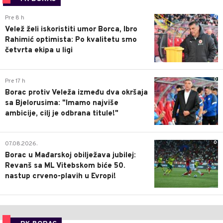
0
Pre 8 h
Velež želi iskoristiti umor Borca, Ibro
Rahimić optimista: Po kvalitetu smo
četvrta ekipa u ligi
0
Pre 17 h
Borac protiv Veleža između dva okršaja
sa Bjelorusima: "Imamo najviše
ambicije, cilj je odbrana titule!"
0
07.08.2026.
Borac u Mađarskoj obilježava jubilej:
Revanš sa ML Vitebskom biće 50.
nastup crveno-plavih u Evropi!