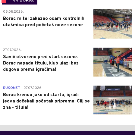
RK BORAC
0
05.08.2026.
Borac m:tel zakazao osam kontrolnih
utakmica pred početak nove sezone
0
27.07.2026.
Savić otvoreno pred start sezone:
Borac napada titulu, klub ulazi bez
dugova prema igračima!
0
RUKOMET
27.07.2026.
|
Borac krenuo jako od starta, igrači
jedva dočekali početak priprema: Cilj se
zna - titula!