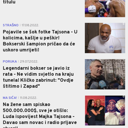
titulu
0
STRAŠNO
17.08.2022.
|
Pojavile se šok fotke Tajsona - U
kolicima, kašlje u peškir!
Bokserski šampion pričao da će
uskoro umrijeti!
1
PORUKA
29.07.2022.
|
Legendarni bokser se javio iz
rata - Ne vidim svjetlo na kraju
tunela! Kličko zabrinut: "Ovdje
štitimo i Zapad"
0
MA SIĆA!
11.08.2022.
|
Na žene sam spiskao
500.000.000$, sve je otišlo:
Luda ispovijest Majka Tajsona -
Davao sam novac i radio prljave