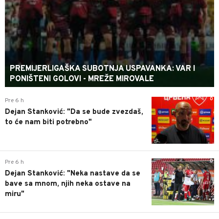
PREMIJERLIGAŠKA SUBOTNJA USPAVANKA: VAR I
PONIŠTENI GOLOVI - MREŽE MIROVALE
0
Pre 6 h
Dejan Stanković: "Da se bude zvezdaš,
to će nam biti potrebno"
0
Pre 6 h
Dejan Stanković: "Neka nastave da se
bave sa mnom, njih neka ostave na
miru"