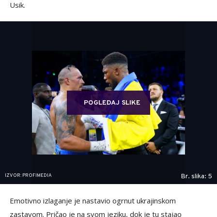
Usik.
POGLEDAJ SLIKE
IZVOR: PROFIMEDIA
Br. slika: 5
Emotivno izlaganje je nastavio ogrnut ukrajinskom
zastavom. Pričao je na svom jeziku, dok je tu stajao