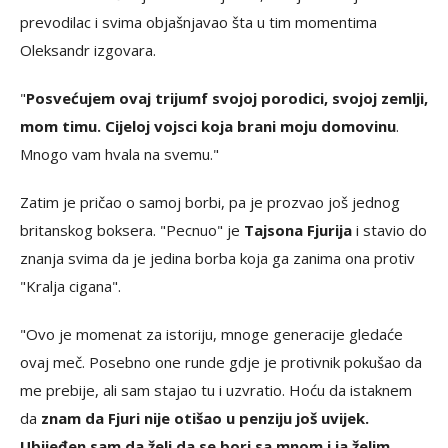
prevodilac i svima objašnjavao šta u tim momentima
Oleksandr izgovara.
"
Posvećujem ovaj trijumf svojoj porodici, svojoj zemlji,
mom timu. Cijeloj vojsci koja brani moju domovinu
.
Mnogo vam hvala na svemu."
Zatim je pričao o samoj borbi, pa je prozvao još jednog
britanskog boksera. "Pecnuo" je
Tajsona Fjurija
i stavio do
znanja svima da je jedina borba koja ga zanima ona protiv
"Kralja cigana".
"Ovo je momenat za istoriju, mnoge generacije gledaće
ovaj meč. Posebno one runde gdje je protivnik pokušao da
me prebije, ali sam stajao tu i uzvratio. Hoću da istaknem
da
znam da Fjuri nije otišao u penziju još uvijek.
Ubijeđen sam da želi da se bori sa mnom i ja želim