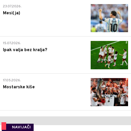
0
23.07.2026.
Mesi(ja)
2
15.07.2026.
Ipak valja bez kralja?
0
17.05.2026.
Mostarske kiše
NAVIJAČI