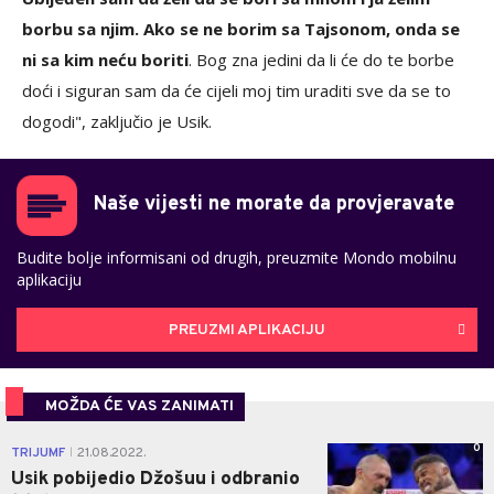
borbu sa njim. Ako se ne borim sa Tajsonom, onda se
ni sa kim neću boriti
. Bog zna jedini da li će do te borbe
doći i siguran sam da će cijeli moj tim uraditi sve da se to
dogodi", zaključio je Usik.
Naše vijesti ne morate da provjeravate
Budite bolje informisani od drugih, preuzmite Mondo mobilnu
aplikaciju
PREUZMI APLIKACIJU
MOŽDA ĆE VAS ZANIMATI
0
TRIJUMF
21.08.2022.
|
Usik pobijedio Džošuu i odbranio