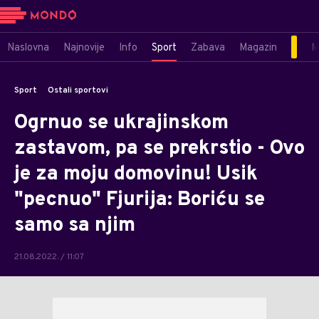
Naslovna
Najnovije
Info
Sport
Zabava
Magazin
M
Sport
Ostali sportovi
Ogrnuo se ukrajinskom
zastavom, pa se prekrstio - Ovo
je za moju domovinu! Usik
"pecnuo" Fjurija: Boriću se
samo sa njim
21.08.2022. / 11:07