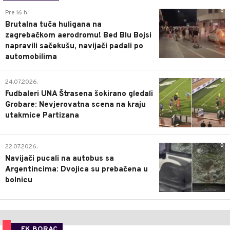
0
Pre 16 h
Brutalna tuča huligana na
zagrebačkom aerodromu! Bed Blu Bojsi
napravili sačekušu, navijači padali po
automobilima
0
24.07.2026.
Fudbaleri UNA Štrasena šokirano gledali
Grobare: Nevjerovatna scena na kraju
utakmice Partizana
0
22.07.2026.
Navijači pucali na autobus sa
Argentincima: Dvojica su prebačena u
bolnicu
FK BORAC