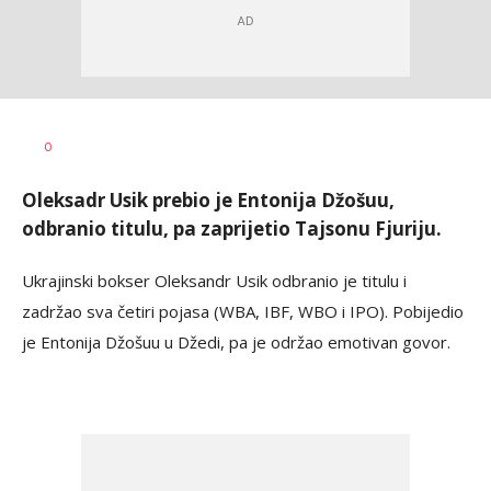
Haris
AUTOR
0
Krhalić
Oleksadr Usik prebio je Entonija Džošuu,
odbranio titulu, pa zaprijetio Tajsonu Fjuriju.
Ukrajinski bokser Oleksandr Usik odbranio je titulu i
zadržao sva četiri pojasa (WBA, IBF, WBO i IPO). Pobijedio
je Entonija Džošuu u Džedi, pa je održao emotivan govor.