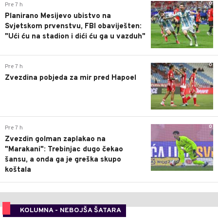
0
Pre 7 h
Planirano Mesijevo ubistvo na
Svjetskom prvenstvu, FBI obaviješten:
"Ući ću na stadion i dići ću ga u vazduh"
0
Pre 7 h
Zvezdina pobjeda za mir pred Hapoel
0
Pre 7 h
Zvezdin golman zaplakao na
"Marakani": Trebinjac dugo čekao
šansu, a onda ga je greška skupo
koštala
KOLUMNA - NEBOJŠA ŠATARA