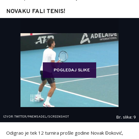
NOVAKU FALI TENIS!
POGLEDAJ SLIKE
IZVOR: TWITTER/9NEWSADEL/SCREENSHOT
Br. slika: 9
Odigrao je tek 12 turnira prošle godine Novak Đoković,