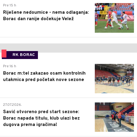
0
Pre 15 h
Riješene nedoumice - nema odlaganja:
Borac dan ranije dočekuje Velež
RK BORAC
0
Pre 16 h
Borac m:tel zakazao osam kontrolnih
utakmica pred početak nove sezone
0
27.07.2026.
Savić otvoreno pred start sezone:
Borac napada titulu, klub ulazi bez
dugova prema igračima!