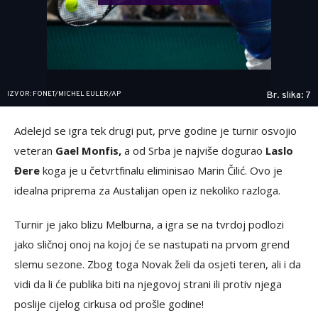
IZVOR: FONET/MICHEL EULER/AP
Br. slika: 7
Adelejd se igra tek drugi put, prve godine je turnir osvojio
veteran
Gael Monfis,
a od Srba je najviše dogurao
Laslo
Đere
koga je u četvrtfinalu eliminisao Marin Čilić. Ovo je
idealna priprema za Austalijan open iz nekoliko razloga.
Turnir je jako blizu Melburna, a igra se na tvrdoj podlozi
jako sličnoj onoj na kojoj će se nastupati na prvom grend
slemu sezone. Zbog toga Novak želi da osjeti teren, ali i da
vidi da li će publika biti na njegovoj strani ili protiv njega
poslije cijelog cirkusa od prošle godine!