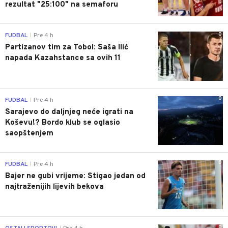
rezultat "25:100" na semaforu
0
FUDBAL
Pre 4 h
|
Partizanov tim za Tobol: Saša Ilić
napada Kazahstance sa ovih 11
0
FUDBAL
Pre 4 h
|
Sarajevo do daljnjeg neće igrati na
Koševu!? Bordo klub se oglasio
saopštenjem
0
FUDBAL
Pre 4 h
|
Bajer ne gubi vrijeme: Stigao jedan od
najtraženijih lijevih bekova
0