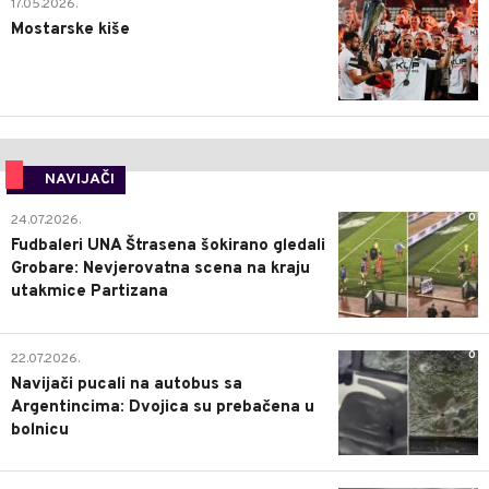
0
17.05.2026.
Mostarske kiše
NAVIJAČI
0
24.07.2026.
Fudbaleri UNA Štrasena šokirano gledali
Grobare: Nevjerovatna scena na kraju
utakmice Partizana
0
22.07.2026.
Navijači pucali na autobus sa
Argentincima: Dvojica su prebačena u
bolnicu