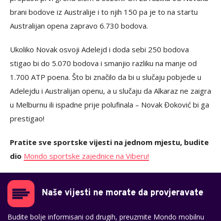
brani bodove iz Australije i to njih 150 pa je to na startu
Australijan opena zapravo 6.730 bodova.
Ukoliko Novak osvoji Adelejd i doda sebi 250 bodova
stigao bi do 5.070 bodova i smanjio razliku na manje od
1.700 ATP poena. Što bi značilo da bi u slučaju pobjede u
Adelejdu i Australijan openu, a u slučaju da Alkaraz ne zaigra
u Melburnu ili ispadne prije polufinala – Novak Đoković bi ga
prestigao!
Pratite sve sportske vijesti na jednom mjestu, budite
dio
Mondo sportske zajednice na Viberu!
Naše vijesti ne morate da provjeravate
Budite bolje informisani od drugih, preuzmite Mondo mobilnu