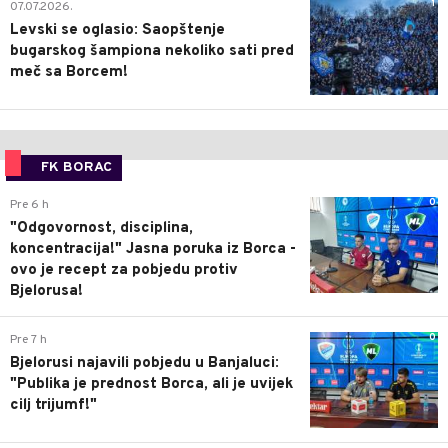
1
07.07.2026.
Levski se oglasio: Saopštenje
bugarskog šampiona nekoliko sati pred
meč sa Borcem!
FK BORAC
0
Pre 6 h
"Odgovornost, disciplina,
koncentracija!" Jasna poruka iz Borca -
ovo je recept za pobjedu protiv
Bjelorusa!
0
Pre 7 h
Bjelorusi najavili pobjedu u Banjaluci:
"Publika je prednost Borca, ali je uvijek
cilj trijumf!"