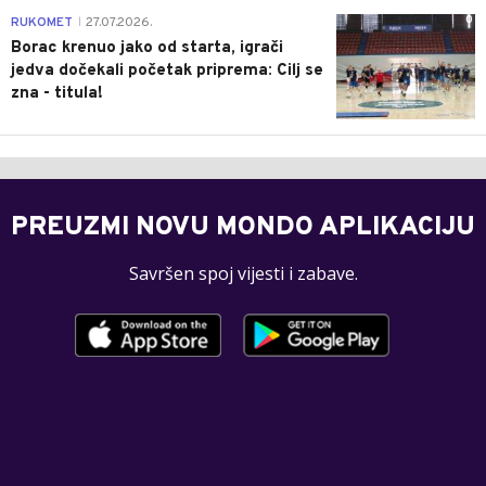
0
RUKOMET
27.07.2026.
|
Borac krenuo jako od starta, igrači
jedva dočekali početak priprema: Cilj se
zna - titula!
PREUZMI NOVU MONDO APLIKACIJU
Savršen spoj vijesti i zabave.