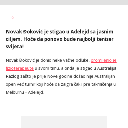
Dragan
AUTOR
0
Šutvić
Novak Đoković je stigao u Adelejd sa jasnim
ciljem. Hoće da ponovo bude najbolji teniser
svijeta!
Novak Đoković je donio neke važne odluke,
promijenio je
fizioterapeute
u svom timu, a onda je stigao u Australiju!
Razlog zašto je prije Nove godine došao nije Australijan
open već turnir koji hoće da zaigra čak i pre takmičenja u
Melburnu - Adelejd.