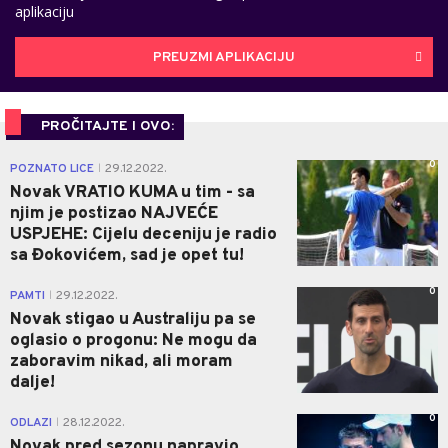
aplikaciju
PREUZMI APLIKACIJU
PROČITAJTE I OVO:
0
POZNATO LICE
29.12.2022.
|
Novak VRATIO KUMA u tim - sa
njim je postizao NAJVEĆE
USPJEHE: Cijelu deceniju je radio
sa Đokovićem, sad je opet tu!
0
PAMTI
29.12.2022.
|
Novak stigao u Australiju pa se
oglasio o progonu: Ne mogu da
zaboravim nikad, ali moram
dalje!
0
ODLAZI
28.12.2022.
|
Novak pred sezonu napravio