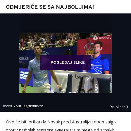
ODMJERIĆE SE SA NAJBOLJIMA!
POGLEDAJ SLIKE
IZVOR: YOUTUBE/TENNIS TV
Br. slika: 9
Ovo će biti prilika da Novak pred Australijan open zaigra
protiv najboljih tenisera svijeta! Osim njega od srpskih