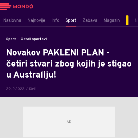
Naslovna
Najnovije
Info
Sport
Zabava
Magazin
M
Sport
Ostali sportovi
Novakov PAKLENI PLAN -
četiri stvari zbog kojih je stigao
u Australiju!
29.12.2022. / 13:41