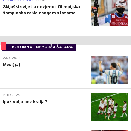
OSTALI SPORTOVI
Pre 4 h
|
Skijaški svijet u nevjerici: Olimpijska
šampionka rekla zbogom stazama
KOLUMNA - NEBOJŠA ŠATARA
0
23.07.2026.
Mesi(ja)
2
15.07.2026.
Ipak valja bez kralja?