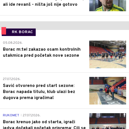
ali ide revanš - ništa još nije gotovo
RK BORAC
0
05.08.2026.
Borac m:tel zakazao osam kontrolnih
utakmica pred početak nove sezone
0
27.07.2026.
Savić otvoreno pred start sezone:
Borac napada titulu, klub ulazi bez
dugova prema igračima!
0
RUKOMET
27.07.2026.
|
Borac krenuo jako od starta, igrači
jedva dočekali početak priprema: Cilj se