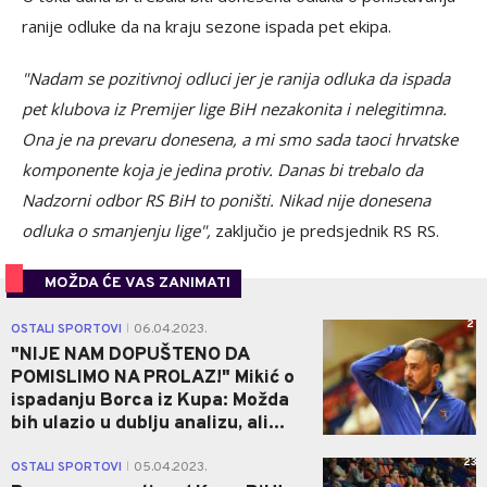
ranije odluke da na kraju sezone ispada pet ekipa.
"Nadam se pozitivnoj odluci jer je ranija odluka da ispada
pet klubova iz Premijer lige BiH nezakonita i nelegitimna.
Ona je na prevaru donesena, a mi smo sada taoci hrvatske
komponente koja je jedina protiv. Danas bi trebalo da
Nadzorni odbor RS BiH to poništi. Nikad nije donesena
odluka o smanjenju lige",
zaključio je predsjednik RS RS.
MOŽDA ĆE VAS ZANIMATI
2
OSTALI SPORTOVI
06.04.2023.
|
"NIJE NAM DOPUŠTENO DA
POMISLIMO NA PROLAZ!" Mikić o
ispadanju Borca iz Kupa: Možda
bih ulazio u dublju analizu, ali...
23
OSTALI SPORTOVI
05.04.2023.
|