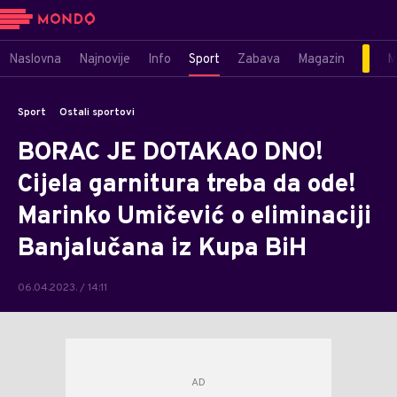
Naslovna
Najnovije
Info
Sport
Zabava
Magazin
M
Sport
Ostali sportovi
BORAC JE DOTAKAO DNO!
Cijela garnitura treba da ode!
Marinko Umičević o eliminaciji
Banjalučana iz Kupa BiH
06.04.2023. / 14:11