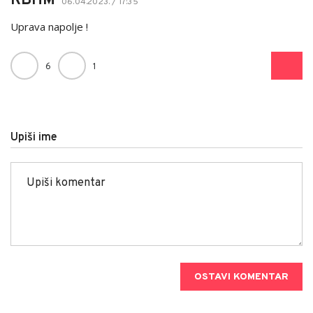
RBHM
06.04.2023. / 17:35
Uprava napolje !
6
1
Upiši ime
OSTAVI KOMENTAR