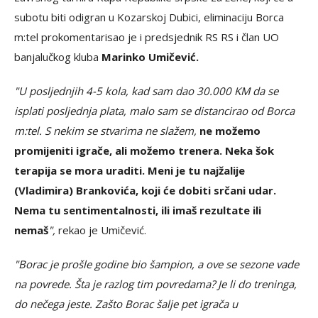
subotu biti odigran u Kozarskoj Dubici, eliminaciju Borca
m:tel prokomentarisao je i predsjednik RS RS i član UO
banjalučkog kluba
Marinko Umičević.
"U posljednjih 4-5 kola, kad sam dao 30.000 KM da se
isplati posljednja plata, malo sam se distancirao od Borca
m:tel. S nekim se stvarima ne slažem,
ne možemo
promijeniti igrače, ali možemo trenera. Neka šok
terapija se mora uraditi. Meni je tu najžalije
(Vladimira) Brankovića, koji će dobiti srčani udar.
Nema tu sentimentalnosti, ili imaš rezultate ili
nemaš
",
rekao je Umičević.
"Borac je prošle godine bio šampion, a ove se sezone vade
na povrede. Šta je razlog tim povredama? Je li do treninga,
do nečega jeste. Zašto Borac šalje pet igrača u