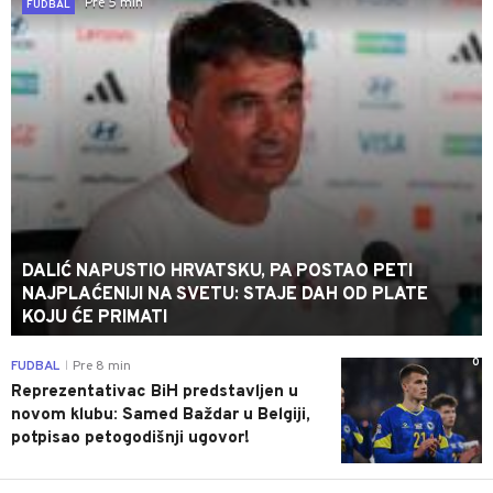
Pre 5 min
FUDBAL
DALIĆ NAPUSTIO HRVATSKU, PA POSTAO PETI
NAJPLAĆENIJI NA SVETU: STAJE DAH OD PLATE
KOJU ĆE PRIMATI
0
FUDBAL
Pre 8 min
|
Reprezentativac BiH predstavljen u
novom klubu: Samed Baždar u Belgiji,
potpisao petogodišnji ugovor!