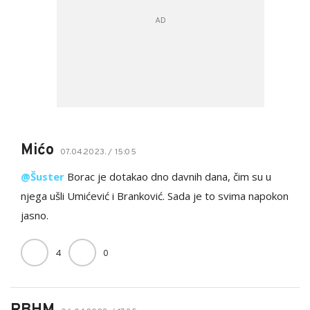
Mićo
07.04.2023. / 15:05
@Šuster
Borac je dotakao dno davnih dana, čim su u
njega ušli Umićević i Branković. Sada je to svima napokon
jasno.
4
0