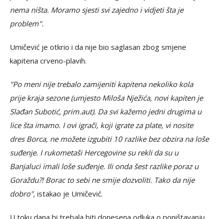
nema ništa. Moramo sjesti svi zajedno i vidjeti šta je
problem".
Umičević je otkrio i da nije bio saglasan zbog smjene
kapitena crveno-plavih.
"Po meni nije trebalo zamijeniti kapitena nekoliko kola
prije kraja sezone (umjesto Miloša Nježića, novi kapiten je
Slađan Subotić, prim.aut). Da svi kažemo jedni drugima u
lice šta imamo. I ovi igrači, koji igrate za plate, vi nosite
dres Borca, ne možete izgubiti 10 razlike bez obzira na loše
suđenje. I rukometaši Hercegovine su rekli da su u
Banjaluci imali loše suđenje. Ili onda šest razlike poraz u
Goraždu?! Borac to sebi ne smije dozvoliti. Tako da nije
dobro",
istakao je Umičević.
U toku dana bi trebala biti donesena odluka o poništavanju