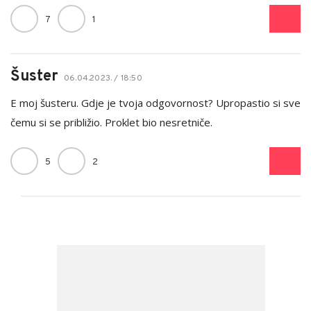
7
1
Šuster
06.04.2023. / 18:50
E moj šusteru. Gdje je tvoja odgovornost? Upropastio si sve
čemu si se približio. Proklet bio nesretniče.
5
2