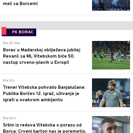
meč sa Borcem!
FK BORAC
0
Pre 27 min
Borac u Mađarskoj obilježava jubilej:
Revanš sa ML Vitebskom biće 50.
nastup crveno-plavih u Evropi!
0
Pre 9 h
Trener Vitebska pohvalio Banjalučane:
Publika Borčev 12. igrač, uživanje je
igrati u ovakvom ambijentu
0
Pre 10 h
Srbin iz redova Vitebska o porazu od
Borca: Crveni karton nas je poremetio,