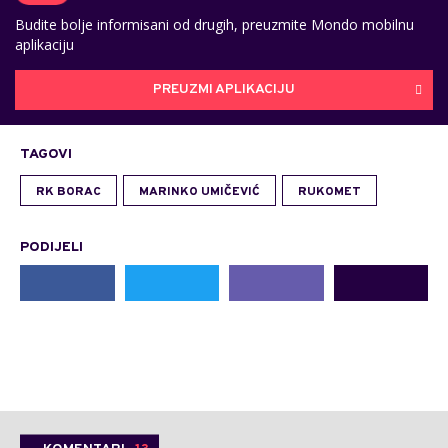
Budite bolje informisani od drugih, preuzmite Mondo mobilnu
aplikaciju
PREUZMI APLIKACIJU
TAGOVI
RK BORAC
MARINKO UMIČEVIĆ
RUKOMET
PODIJELI