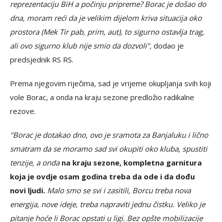
reprezentaciju BiH a počinju pripreme? Borac je došao do
dna, moram reći da je velikim dijelom kriva situacija oko
prostora (Mek Tir pab, prim, aut), to sigurno ostavlja trag,
ali ovo sigurno klub nije smio da dozvoli",
dodao je
predsjednik RS RS.
Prema njegovim riječima, sad je vrijeme okupljanja svih koji
vole Borac, a onda na kraju sezone predložio radikalne
rezove.
"Borac je dotakao dno, ovo je sramota za Banjaluku i lično
smatram da se moramo sad svi okupiti oko kluba, spustiti
tenzije, a onda
na kraju sezone, kompletna garnitura
koja je ovdje osam godina treba da ode i da dođu
novi ljudi.
Malo smo se svi i zasitili, Borcu treba nova
energija, nove ideje, treba napraviti jednu čistku. Veliko je
pitanje hoće li Borac opstati u ligi. Bez opšte mobilizacije