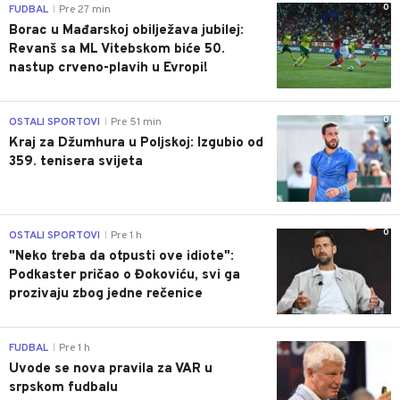
0
FUDBAL
Pre 27 min
|
Borac u Mađarskoj obilježava jubilej:
Revanš sa ML Vitebskom biće 50.
nastup crveno-plavih u Evropi!
0
OSTALI SPORTOVI
Pre 51 min
|
Kraj za Džumhura u Poljskoj: Izgubio od
359. tenisera svijeta
0
OSTALI SPORTOVI
Pre 1 h
|
"Neko treba da otpusti ove idiote":
Podkaster pričao o Đokoviću, svi ga
prozivaju zbog jedne rečenice
0
FUDBAL
Pre 1 h
|
Uvode se nova pravila za VAR u
srpskom fudbalu