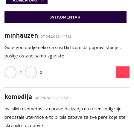
KOMENTARI
13
SVI KOMENTARI
minhauzen
07.04.2023. / 17:12
Gdje god dodje neko sa snsd krticom da popravi stanje ,
poslije ostane samo zgariste .
2
0
komedija
06.04.2023. / 19:52
ovi silni rukometasi iz uprave da izadju na teren i odigraju
preostale utakmice e to bi bila zabava za sve pare koje ste
skrenuli u dzepove