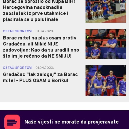
Borac se oprostio od Kupa BiH!
Hercegovina nadoknadila
zaostatak iz prve utakmice i
plasirala se u polufinale
0
OSTALI SPORTOVI
01.04.2023.
|
Borac m:tel na plus osam protiv
Gradačca, ali Mikić NIJE
zadovoljan: Kao da su uradili ono
što im je rečeno da NE SMIJU!
1
OSTALI SPORTOVI
01.04.2023.
|
Gradačac "lak zalogaj" za Borac
m:tel - PLUS OSAM u Boriku!
Naše vijesti ne morate da provjeravate