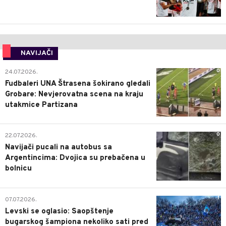
NAVIJAČI
0
24.07.2026.
Fudbaleri UNA Štrasena šokirano gledali
Grobare: Nevjerovatna scena na kraju
utakmice Partizana
0
22.07.2026.
Navijači pucali na autobus sa
Argentincima: Dvojica su prebačena u
bolnicu
1
07.07.2026.
Levski se oglasio: Saopštenje
bugarskog šampiona nekoliko sati pred