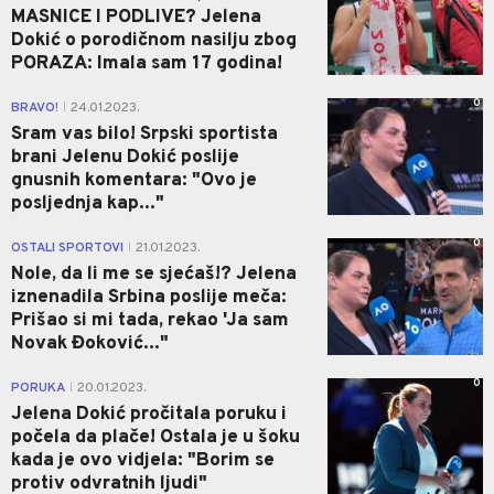
MASNICE I PODLIVE? Jelena
Dokić o porodičnom nasilju zbog
PORAZA: Imala sam 17 godina!
0
BRAVO!
24.01.2023.
|
Sram vas bilo! Srpski sportista
brani Jelenu Dokić poslije
gnusnih komentara: "Ovo je
posljednja kap..."
0
OSTALI SPORTOVI
21.01.2023.
|
Nole, da li me se sjećaš!? Jelena
iznenadila Srbina poslije meča:
Prišao si mi tada, rekao 'Ja sam
Novak Đoković..."
0
PORUKA
20.01.2023.
|
Jelena Dokić pročitala poruku i
počela da plače! Ostala je u šoku
kada je ovo vidjela: "Borim se
protiv odvratnih ljudi"