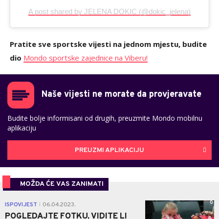
A post shared by JELENA DOKIC (@dokic_jelena)
Pratite sve sportske vijesti na jednom mjestu, budite
dio
Mondo sportske zajednice na Viberu!
Naše vijesti ne morate da provjeravate
Budite bolje informisani od drugih, preuzmite Mondo mobilnu
aplikaciju
PREUZMI APLIKACIJU
MOŽDA ĆE VAS ZANIMATI
0
ISPOVIJEST
06.04.2023.
|
POGLEDAJTE FOTKU, VIDITE LI