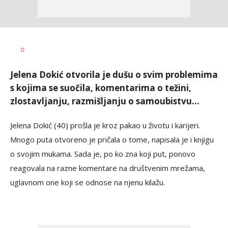
Dragan
AUTOR
0
Šutvić
Jelena Dokić otvorila je dušu o svim problemima
s kojima se suočila, komentarima o težini,
zlostavljanju, razmišljanju o samoubistvu...
Jelena Dokić (40) prošla je kroz pakao u životu i karijeri.
Mnogo puta otvoreno je pričala o tome, napisala je i knjigu
o svojim mukama. Sada je, po ko zna koji put, ponovo
reagovala na razne komentare na društvenim mrežama,
uglavnom one koji se odnose na njenu kilažu.