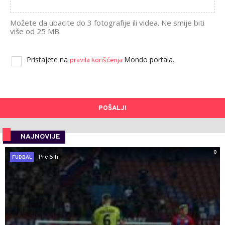
Možete da ubacite do 3 fotografije ili videa. Ne smije biti
više od 25 MB.
Pristajete na
Mondo portala.
pravila korišćenja
POŠALJI
NAJNOVIJE
0
Pre 6 h
FUDBAL