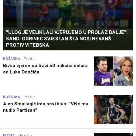
"ULOG JE VELIKI, ALI VJERUJEMO U PROLAZ DALJE":
SANDI OGRINEC SVJESTAN ŠTA NOSI REVANŠ
PROTIV VITEBSKA
0
KOŠARKA
Pre 6 h
|
Bivša vjerenica traži 50 miliona dolara
od Luke Dončića
0
KOŠARKA
Pre 6 h
|
Alen Smailagić ima novi klub: "Više mu
nudio Partizan"
0
FUDBAL
Pre 6 h
|