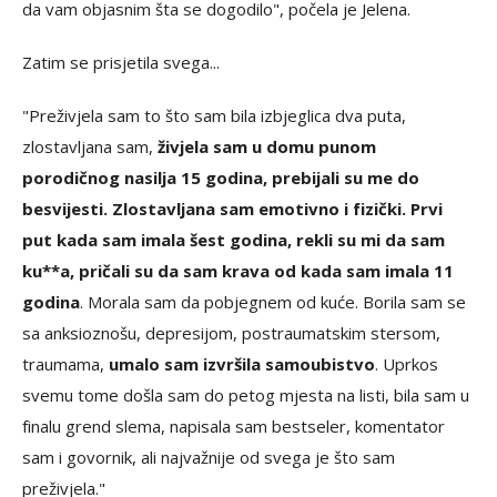
da vam objasnim šta se dogodilo", počela je Jelena.
Zatim se prisjetila svega...
"Preživjela sam to što sam bila izbjeglica dva puta,
zlostavljana sam,
živjela sam u domu punom
porodičnog nasilja 15 godina, prebijali su me do
besvijesti. Zlostavljana sam emotivno i fizički. Prvi
put kada sam imala šest godina, rekli su mi da sam
ku**a, pričali su da sam krava od kada sam imala 11
godina
. Morala sam da pobjegnem od kuće. Borila sam se
sa anksioznošu, depresijom, postraumatskim stersom,
traumama,
umalo sam izvršila samoubistvo
. Uprkos
svemu tome došla sam do petog mjesta na listi, bila sam u
finalu grend slema, napisala sam bestseler, komentator
sam i govornik, ali najvažnije od svega je što sam
preživjela."