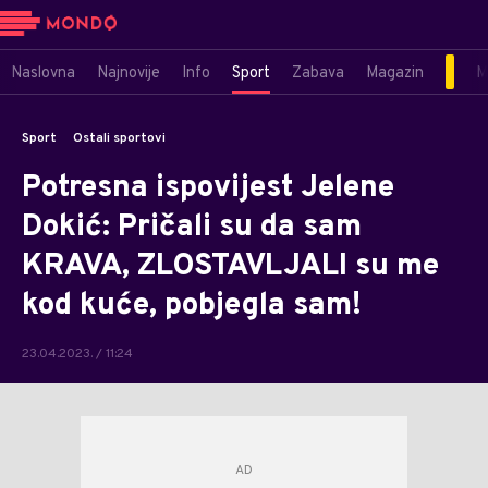
Naslovna
Najnovije
Info
Sport
Zabava
Magazin
M
Sport
Ostali sportovi
Potresna ispovijest Jelene
Dokić: Pričali su da sam
KRAVA, ZLOSTAVLJALI su me
kod kuće, pobjegla sam!
23.04.2023. / 11:24