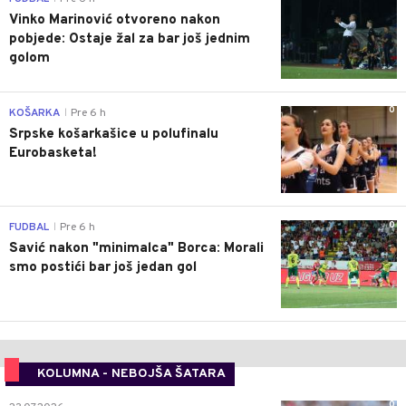
Vinko Marinović otvoreno nakon
pobjede: Ostaje žal za bar još jednim
golom
0
KOŠARKA
Pre 6 h
|
Srpske košarkašice u polufinalu
Eurobasketa!
0
FUDBAL
Pre 6 h
|
Savić nakon "minimalca" Borca: Morali
smo postići bar još jedan gol
KOLUMNA - NEBOJŠA ŠATARA
0