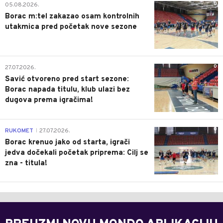
0
05.08.2026.
Borac m:tel zakazao osam kontrolnih
utakmica pred početak nove sezone
0
27.07.2026.
Savić otvoreno pred start sezone:
Borac napada titulu, klub ulazi bez
dugova prema igračima!
0
RUKOMET
27.07.2026.
|
Borac krenuo jako od starta, igrači
jedva dočekali početak priprema: Cilj se
zna - titula!