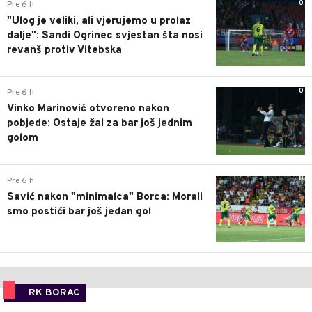
0
Pre 6 h
"Ulog je veliki, ali vjerujemo u prolaz
dalje": Sandi Ogrinec svjestan šta nosi
revanš protiv Vitebska
0
Pre 6 h
Vinko Marinović otvoreno nakon
pobjede: Ostaje žal za bar još jednim
golom
0
Pre 6 h
Savić nakon "minimalca" Borca: Morali
smo postići bar još jedan gol
RK BORAC