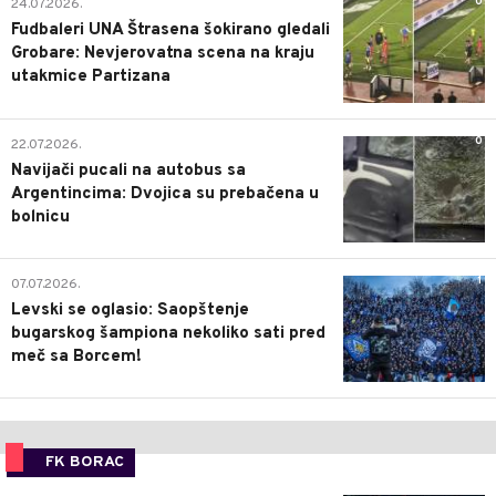
0
24.07.2026.
Fudbaleri UNA Štrasena šokirano gledali
Grobare: Nevjerovatna scena na kraju
utakmice Partizana
0
22.07.2026.
Navijači pucali na autobus sa
Argentincima: Dvojica su prebačena u
bolnicu
1
07.07.2026.
Levski se oglasio: Saopštenje
bugarskog šampiona nekoliko sati pred
meč sa Borcem!
FK BORAC