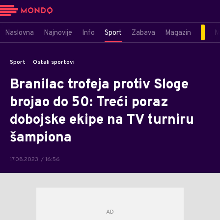
Naslovna
Najnovije
Info
Sport
Zabava
Magazin
M
Sport
Ostali sportovi
Branilac trofeja protiv Sloge
brojao do 50: Treći poraz
dobojske ekipe na TV turniru
šampiona
17.08.2023. / 16:56