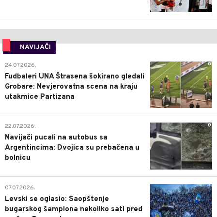
NAVIJAČI
0
24.07.2026.
Fudbaleri UNA Štrasena šokirano gledali
Grobare: Nevjerovatna scena na kraju
utakmice Partizana
0
22.07.2026.
Navijači pucali na autobus sa
Argentincima: Dvojica su prebačena u
bolnicu
1
07.07.2026.
Levski se oglasio: Saopštenje
bugarskog šampiona nekoliko sati pred