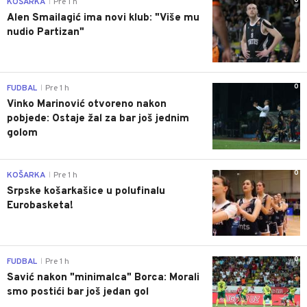
0
KOŠARKA
Pre 1 h
|
Alen Smailagić ima novi klub: "Više mu
nudio Partizan"
0
FUDBAL
Pre 1 h
|
Vinko Marinović otvoreno nakon
pobjede: Ostaje žal za bar još jednim
golom
0
KOŠARKA
Pre 1 h
|
Srpske košarkašice u polufinalu
Eurobasketa!
0
FUDBAL
Pre 1 h
|
Savić nakon "minimalca" Borca: Morali
smo postići bar još jedan gol