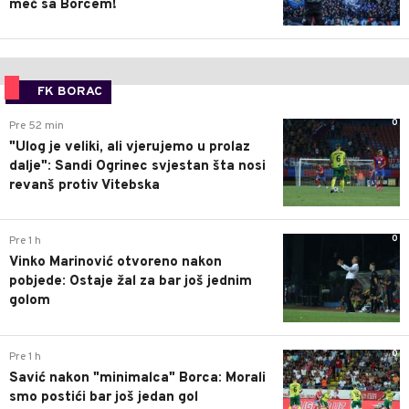
meč sa Borcem!
FK BORAC
0
Pre 52 min
"Ulog je veliki, ali vjerujemo u prolaz
dalje": Sandi Ogrinec svjestan šta nosi
revanš protiv Vitebska
0
Pre 1 h
Vinko Marinović otvoreno nakon
pobjede: Ostaje žal za bar još jednim
golom
0
Pre 1 h
Savić nakon "minimalca" Borca: Morali
smo postići bar još jedan gol