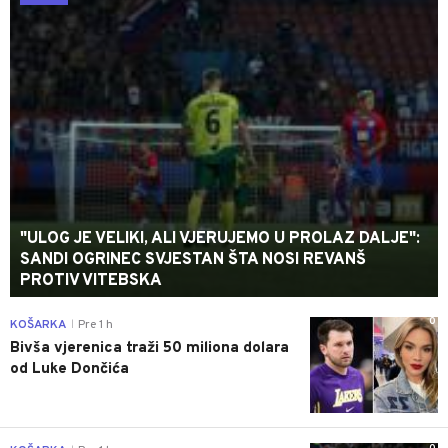
"ULOG JE VELIKI, ALI VJERUJEMO U PROLAZ DALJE":
SANDI OGRINEC SVJESTAN ŠTA NOSI REVANŠ
PROTIV VITEBSKA
0
KOŠARKA
Pre 1 h
|
Bivša vjerenica traži 50 miliona dolara
od Luke Dončića