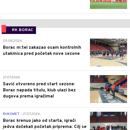
RK BORAC
0
05.08.2026.
Borac m:tel zakazao osam kontrolnih
utakmica pred početak nove sezone
0
27.07.2026.
Savić otvoreno pred start sezone:
Borac napada titulu, klub ulazi bez
dugova prema igračima!
0
RUKOMET
27.07.2026.
|
Borac krenuo jako od starta, igrači
jedva dočekali početak priprema: Cilj se