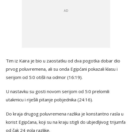
Tim iz Kaira je bio u zaostatku od dva pogotka dobar dio
prvog poluvremena, ali su onda Egipćani pokazali klasu i
serijom od 5:0 otišli na odmor (16:19).
U nastavku su gosti novom serijom od 5:0 prelomili
utakmicu i riješili pitanje pobjednika (24:16).
Do kraja drugog poluvremena razlika je konstantno rasla u
korist Egipćana, koji su na kraju stigli do ubjedljivog trijumfa
od čak 24 gola razlike.