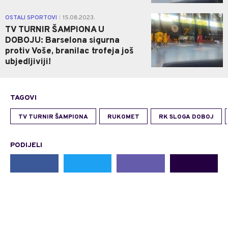
0
OSTALI SPORTOVI
15.08.2023.
|
TV TURNIR ŠAMPIONA U
DOBOJU: Barselona sigurna
protiv Voše, branilac trofeja još
ubjedljiviji!
TAGOVI
TV TURNIR ŠAMPIONA
RUKOMET
RK SLOGA DOBOJ
PODIJELI