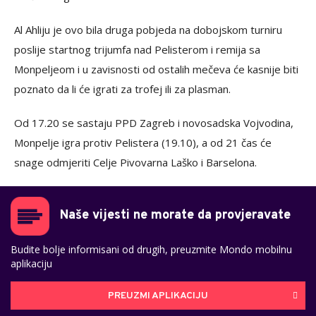
Al Ahliju je ovo bila druga pobjeda na dobojskom turniru
poslije startnog trijumfa nad Pelisterom i remija sa
Monpeljeom i u zavisnosti od ostalih mečeva će kasnije biti
poznato da li će igrati za trofej ili za plasman.
Od 17.20 se sastaju PPD Zagreb i novosadska Vojvodina,
Monpelje igra protiv Pelistera (19.10), a od 21 čas će
snage odmjeriti Celje Pivovarna Laško i Barselona.
Naše vijesti ne morate da provjeravate
Budite bolje informisani od drugih, preuzmite Mondo mobilnu
aplikaciju
PREUZMI APLIKACIJU