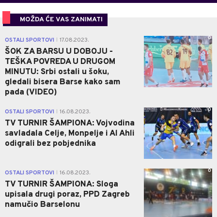
MOŽDA ĆE VAS ZANIMATI
0
OSTALI SPORTOVI
17.08.2023.
|
ŠOK ZA BARSU U DOBOJU -
TEŠKA POVREDA U DRUGOM
MINUTU: Srbi ostali u šoku,
gledali bisera Barse kako sam
pada (VIDEO)
0
OSTALI SPORTOVI
16.08.2023.
|
TV TURNIR ŠAMPIONA: Vojvodina
savladala Celje, Monpelje i Al Ahli
odigrali bez pobjednika
0
OSTALI SPORTOVI
16.08.2023.
|
TV TURNIR ŠAMPIONA: Sloga
upisala drugi poraz, PPD Zagreb
namučio Barselonu