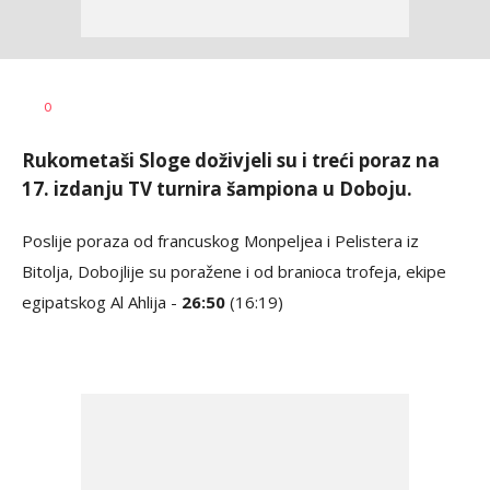
Nebojša
AUTOR
0
Šatara
Rukometaši Sloge doživjeli su i treći poraz na
17. izdanju TV turnira šampiona u Doboju.
Poslije poraza od francuskog Monpeljea i Pelistera iz
Bitolja, Dobojlije su poražene i od branioca trofeja, ekipe
egipatskog Al Ahlija -
26:50
(16:19)