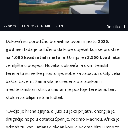
IZVOR: YOUTUBE/ALWIN OEI/PRINTSCREEN
Br. slika: 11
Đokovići su porodično boravili na ovom mjestu
2020.
godine
i tada je odlučeno da kupe objekat koji se prostire
na
1.000 kvadratnih metara
. Uz nju je i
3.500 kvadrata
zemljišta u posjedu Novaka Đokovića, a osim teniskih
terena tu su velike prostorije, sobe za zabavu, roštilj, velia
bašta, bazeni... Sama vila je uređena u arapskom i
mediteranskom stilu, a unutar nje postoje teretana, bar,
stolovi za bilijar i stoni fudbal...
"Ovdje je hrana sjajna, a ljudi su jako prijatni, energija je
drugačija nego u ostatku Španije, recimo Madridu. Afrika je
odmah tu, kao i Atlanski okean kojji je veoma blizu i mnogo