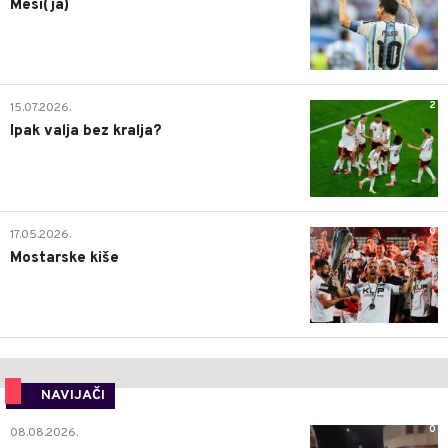
Mesi(ja)
2
15.07.2026.
Ipak valja bez kralja?
0
17.05.2026.
Mostarske kiše
NAVIJAČI
0
08.08.2026.