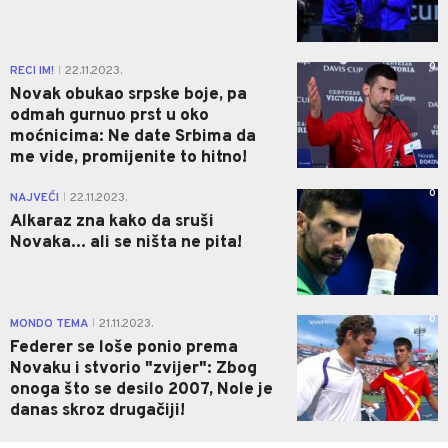
0
RECI IM!
22.11.2023.
|
Novak obukao srpske boje, pa
odmah gurnuo prst u oko
moćnicima: Ne date Srbima da
me vide, promijenite to hitno!
0
NAJVEĆI
22.11.2023.
|
Alkaraz zna kako da sruši
Novaka... ali se ništa ne pita!
0
MONDO TEMA
21.11.2023.
|
Federer se loše ponio prema
Novaku i stvorio "zvijer": Zbog
onoga što se desilo 2007, Nole je
danas skroz drugačiji!