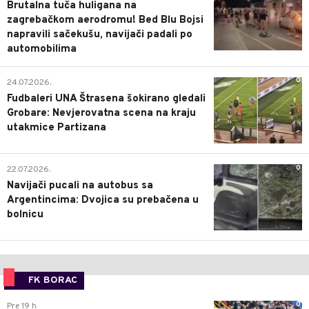
Brutalna tuča huligana na
zagrebačkom aerodromu! Bed Blu Bojsi
napravili sačekušu, navijači padali po
automobilima
0
24.07.2026.
Fudbaleri UNA Štrasena šokirano gledali
Grobare: Nevjerovatna scena na kraju
utakmice Partizana
0
22.07.2026.
Navijači pucali na autobus sa
Argentincima: Dvojica su prebačena u
bolnicu
FK BORAC
0
Pre 19 h