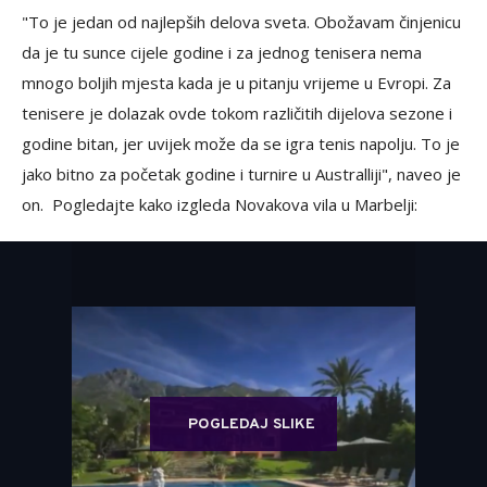
"To je jedan od najlepših delova sveta. Obožavam činjenicu
da je tu sunce cijele godine i za jednog tenisera nema
mnogo boljih mjesta kada je u pitanju vrijeme u Evropi. Za
tenisere je dolazak ovde tokom različitih dijelova sezone i
godine bitan, jer uvijek može da se igra tenis napolju. To je
jako bitno za početak godine i turnire u Australliji", naveo je
on. Pogledajte kako izgleda Novakova vila u Marbelji:
POGLEDAJ SLIKE