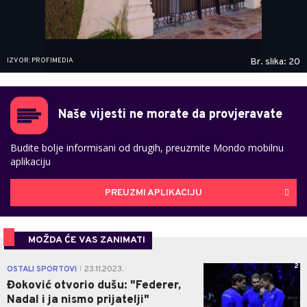
IZVOR: PROFIMEDIA
Br. slika: 20
Naše vijesti ne morate da provjeravate
Budite bolje informisani od drugih, preuzmite Mondo mobilnu
aplikaciju
PREUZMI APLIKACIJU
MOŽDA ĆE VAS ZANIMATI
2
OSTALI SPORTOVI
23.11.2023.
|
Đoković otvorio dušu: "Federer,
Nadal i ja nismo prijatelji"