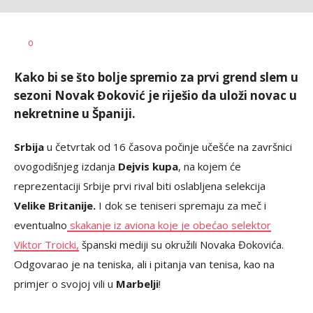
0
Kako bi se što bolje spremio za prvi grend slem u
sezoni Novak Đoković je riješio da uloži novac u
nekretnine u Španiji.
Srbija
u četvrtak od 16 časova počinje učešće na završnici
ovogodišnjeg izdanja
Dejvis kupa
, na kojem će
reprezentaciji Srbije prvi rival biti oslabljena selekcija
Velike Britanije.
I dok se teniseri spremaju za meč i
eventualno
skakanje iz aviona koje je obećao selektor
Viktor Troicki,
španski mediji su okružili Novaka Đokovića.
Odgovarao je na teniska, ali i pitanja van tenisa, kao na
primjer o svojoj vili u
Marbelji
!