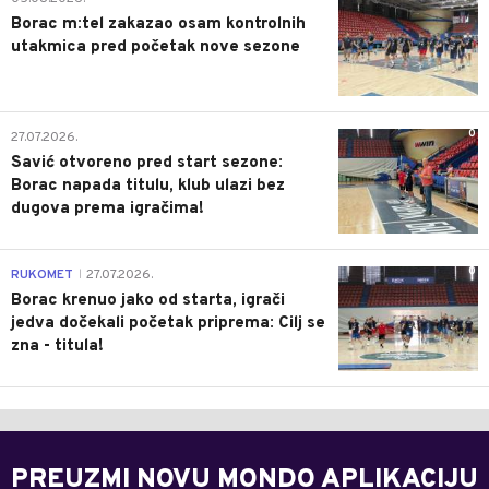
Borac m:tel zakazao osam kontrolnih
utakmica pred početak nove sezone
0
27.07.2026.
Savić otvoreno pred start sezone:
Borac napada titulu, klub ulazi bez
dugova prema igračima!
0
RUKOMET
27.07.2026.
|
Borac krenuo jako od starta, igrači
jedva dočekali početak priprema: Cilj se
zna - titula!
PREUZMI NOVU MONDO APLIKACIJU