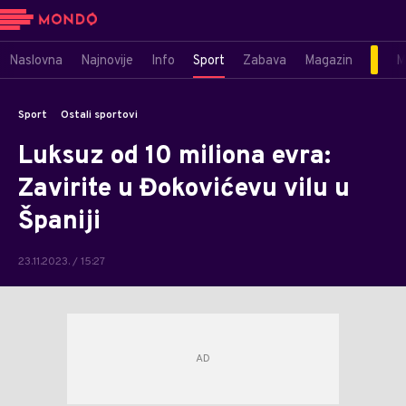
Naslovna
Najnovije
Info
Sport
Zabava
Magazin
M
Sport
Ostali sportovi
Luksuz od 10 miliona evra:
Zavirite u Đokovićevu vilu u
Španiji
23.11.2023. / 15:27