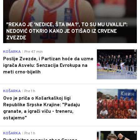
"REKAO JE 'NEDICE, ŠTA IMA?', TO SU MU UVALILI":
NEDOVIĆ OTKRIO KAKO JE OTIŠAO IZ CRVENE
ZVEZDE
0
KOŠARKA
Pre 47 min
|
Poslije Zvezde, i Partizan hoće da uzme
igrača Asvelu: Senzacija Evrokupa na
meti crno-bijelih
0
KOŠARKA
Pre 1 h
|
Ovo je priča o Košarkaškoj ligi
Republike Srpske Krajine: "Padaju
granate, a igrači viču - treneru,
ostajemo"
0
KOŠARKA
Pre 1 h
|