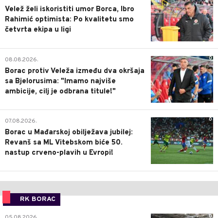
Velež želi iskoristiti umor Borca, Ibro
Rahimić optimista: Po kvalitetu smo
četvrta ekipa u ligi
0
08.08.2026.
Borac protiv Veleža između dva okršaja
sa Bjelorusima: "Imamo najviše
ambicije, cilj je odbrana titule!"
0
07.08.2026.
Borac u Mađarskoj obilježava jubilej:
Revanš sa ML Vitebskom biće 50.
nastup crveno-plavih u Evropi!
RK BORAC
0
05.08.2026.