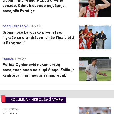
Dubai hitno reaguje zbog Crvene
zvezde: Odmah dovode pojačanje,
osvajača Evrolige
0
OSTALI SPORTOVI
Pre 2 h
|
Srbija hoće Evropsko prvenstvo:
"Igraće se u tri države, ali će finale biti
u Beogradu"
0
FUDBAL
Pre 2 h
|
Perica Ognjenović nakon prvog
osvojenog boda na klupi Sloge: Falilo je
kvaliteta, ima mjesta za napredak
KOLUMNA - NEBOJŠA ŠATARA
0
23.07.2026.