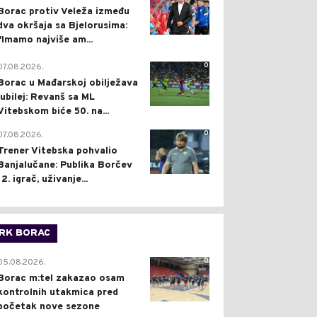
Borac protiv Veleža između
dva okršaja sa Bjelorusima:
"Imamo najviše am...
0
07.08.2026.
Borac u Mađarskoj obilježava
jubilej: Revanš sa ML
Vitebskom biće 50. na...
0
07.08.2026.
Trener Vitebska pohvalio
Banjalučane: Publika Borčev
12. igrač, uživanje...
RK BORAC
0
05.08.2026.
Borac m:tel zakazao osam
kontrolnih utakmica pred
početak nove sezone