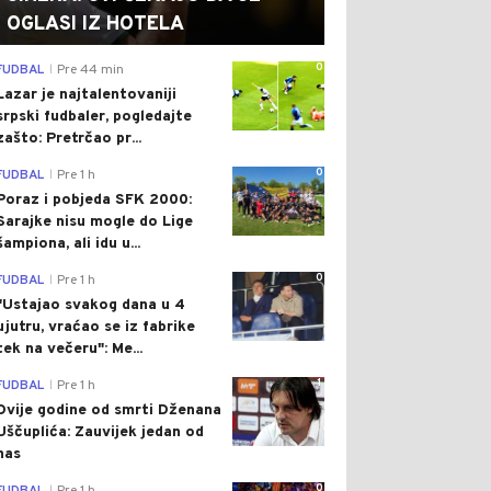
OGLASI IZ HOTELA
0
FUDBAL
Pre 44 min
|
Lazar je najtalentovaniji
srpski fudbaler, pogledajte
zašto: Pretrčao pr...
0
FUDBAL
Pre 1 h
|
Poraz i pobjeda SFK 2000:
Sarajke nisu mogle do Lige
šampiona, ali idu u...
0
FUDBAL
Pre 1 h
|
"Ustajao svakog dana u 4
ujutru, vraćao se iz fabrike
tek na večeru": Me...
1
FUDBAL
Pre 1 h
|
Dvije godine od smrti Dženana
Uščuplića: Zauvijek jedan od
nas
0
|