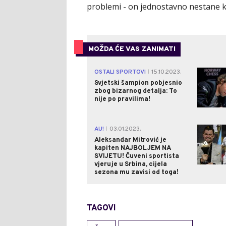
problemi - on jednostavno nestane kad
MOŽDA ĆE VAS ZANIMATI
OSTALI SPORTOVI
15.10.2023.
|
Svjetski šampion pobjesnio
zbog bizarnog detalja: To
nije po pravilima!
AU!
03.01.2023.
|
Aleksandar Mitrović je
kapiten NAJBOLJEM NA
SVIJETU! Čuveni sportista
vjeruje u Srbina, cijela
sezona mu zavisi od toga!
TAGOVI