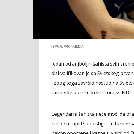
IZVOR: PROFIMEDIA
Jedan od anjboljih šahista svih vreme
diskvalifikovan je sa Svjetskog prve
i zbog toga završio nastup na Svjet
farmerke koje su kršile kodeks FIDE.
Legendarni šahista neće moći da brani
runde u rapid šahu stigao u farmerka
nakon opomene i kazne u visini od 20