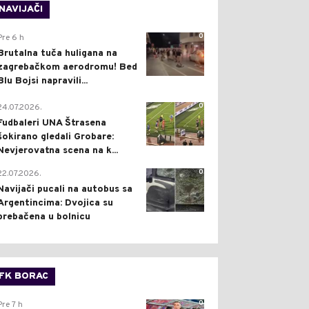
NAVIJAČI
0
Pre 6 h
Brutalna tuča huligana na
zagrebačkom aerodromu! Bed
Blu Bojsi napravili...
0
24.07.2026.
Fudbaleri UNA Štrasena
šokirano gledali Grobare:
Nevjerovatna scena na k...
0
22.07.2026.
Navijači pucali na autobus sa
Argentincima: Dvojica su
prebačena u bolnicu
FK BORAC
0
Pre 7 h