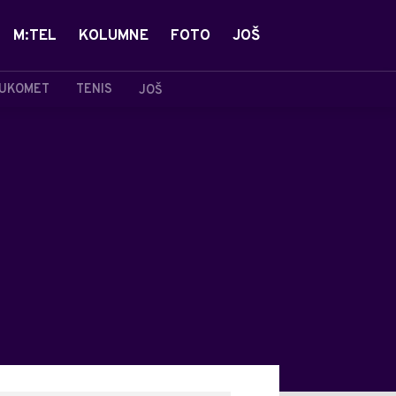
M:TEL
KOLUMNE
FOTO
JOŠ
UKOMET
TENIS
JOŠ