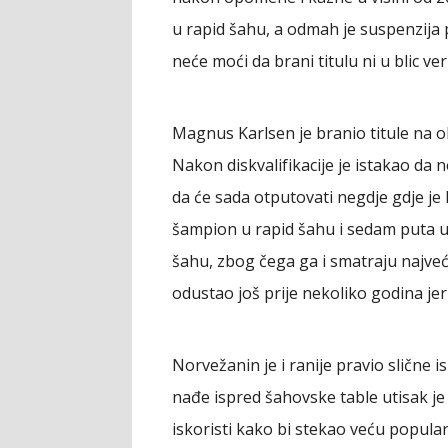
u rapid šahu, a odmah je suspenzija 
neće moći da brani titulu ni u blic verz
Magnus Karlsen je branio titule na ob
Nakon diskvalifikacije je istakao da
da će sada otputovati negdje gdje je l
šampion u rapid šahu i sedam puta u 
šahu, zbog čega ga i smatraju najveć
odustao još prije nekoliko godina jer
Norvežanin je i ranije pravio slične 
nađe ispred šahovske table utisak je
iskoristi kako bi stekao veću popul