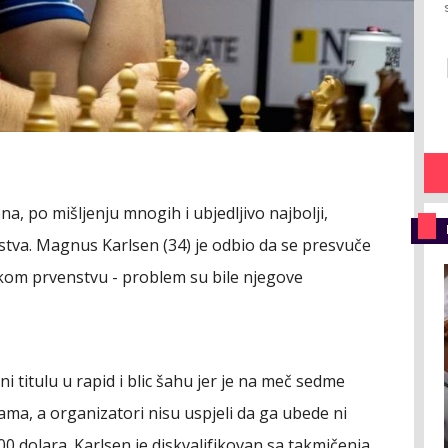
na, po mišljenju mnogih i ubjedljivo najbolji,
nstva. Magnus Karlsen (34) je odbio da se presvuče
skom prvenstvu - problem su bile njegove
 titulu u rapid i blic šahu jer je na meč sedme
ma, a organizatori nisu uspjeli da ga ubede ni
0 dolara. Karlsen je diskvalifikovan sa takmičenja