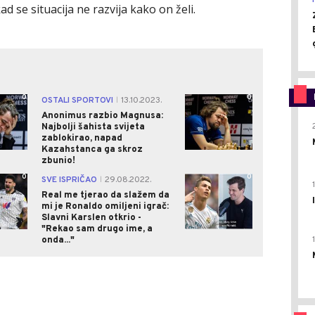
 se situacija ne razvija kako on želi.
0
0
OSTALI SPORTOVI
13.10.2023.
|
Anonimus razbio Magnusa:
Najbolji šahista svijeta
zablokirao, napad
Kazahstanca ga skroz
zbunio!
0
0
SVE ISPRIČAO
29.08.2022.
|
Real me tjerao da slažem da
mi je Ronaldo omiljeni igrač:
Slavni Karslen otkrio -
"Rekao sam drugo ime, a
onda..."