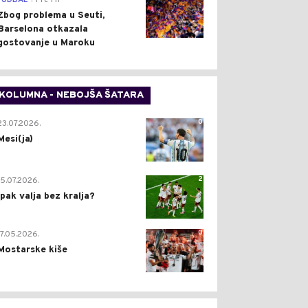
FUDBAL
Pre 1 h
Zbog problema u Seuti,
Barselona otkazala
gostovanje u Maroku
KOLUMNA - NEBOJŠA ŠATARA
0
23.07.2026.
Mesi(ja)
2
15.07.2026.
Ipak valja bez kralja?
0
17.05.2026.
Mostarske kiše