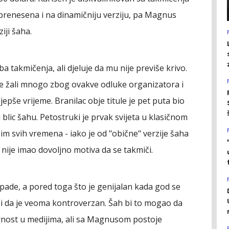
prenesena i na dinamičniju verziju, pa Magnus
iji šaha.
a takmičenja, ali djeluje da mu nije previše krivo.
 ne žali mnogo zbog ovakve odluke organizatora i
jepše vrijeme. Branilac obje titule je pet puta bio
blic šahu. Petostruki je prvak svijeta u klasičnom
im svih vremena - iako je od "obične" verzije šaha
 nije imao dovoljno motiva da se takmiči.
ispade, a pored toga što je genijalan kada god se
 i da je veoma kontroverzan. Šah bi to mogao da
arnost u medijima, ali sa Magnusom postoje