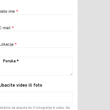
Vaše ime
*
E-mail
*
Lokacija
*
Ubacite video ili foto
Možete da ubacite do 3 fotografije ili videa. Ne