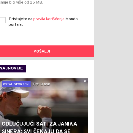
smije biti više od 25 MB.
Pristajete na
pravila korišćenja
Mondo
portala.
POŠALJI
NAJNOVIJE
0
Pre 10 min
OSTALI SPORTOVI
ODLUČUJUĆI SATI ZA JANIKA
SINERA: SVI ČEKAJU DA SE