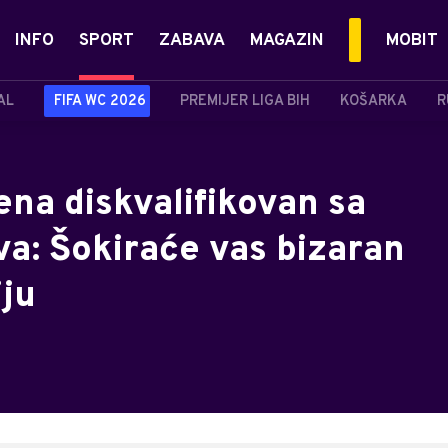
INFO
SPORT
ZABAVA
MAGAZIN
MOBIT
AL
FIFA WC 2026
PREMIJER LIGA BIH
KOŠARKA
R
ena diskvalifikovan sa
va: Šokiraće vas bizaran
iju