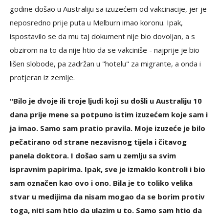
godine došao u Australiju sa izuzećem od vakcinacije, jer je
neposredno prije puta u Melburn imao koronu. Ipak,
ispostavilo se da mu taj dokument nije bio dovoljan, a s
obzirom na to da nije htio da se vakciniše - najprije je bio
lišen slobode, pa zadržan u "hotelu" za migrante, a onda i
protjeran iz zemlje.
"Bilo je dvoje ili troje ljudi koji su došli u Australiju 10
dana prije mene sa potpuno istim izuzećem koje sam i
ja imao. Samo sam pratio pravila. Moje izuzeće je bilo
pečatirano od strane nezavisnog tijela i čitavog
panela doktora. I došao sam u zemlju sa svim
ispravnim papirima. Ipak, sve je izmaklo kontroli i bio
sam označen kao ovo i ono. Bila je to toliko velika
stvar u medijima da nisam mogao da se borim protiv
toga, niti sam htio da ulazim u to. Samo sam htio da