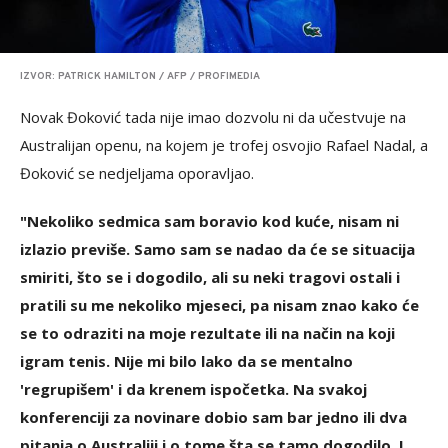
IZVOR: PATRICK HAMILTON / AFP / PROFIMEDIA
Novak Đoković tada nije imao dozvolu ni da učestvuje na
Australijan openu, na kojem je trofej osvojio Rafael Nadal, a
Đoković se nedjeljama oporavljao.
"Nekoliko sedmica sam boravio kod kuće, nisam ni
izlazio previše. Samo sam se nadao da će se situacija
smiriti, što se i dogodilo, ali su neki tragovi ostali i
pratili su me nekoliko mjeseci, pa nisam znao kako će
se to odraziti na moje rezultate ili na način na koji
igram tenis. Nije mi bilo lako da se mentalno
'regrupišem' i da krenem ispočetka. Na svakoj
konferenciji za novinare dobio sam bar jedno ili dva
pitanja o Australiji i o tome šta se tamo dogodilo. I