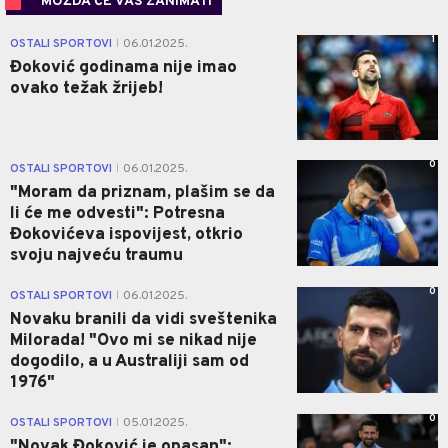
MOŽDA ĆE VAS ZANIMATI
1
OSTALI SPORTOVI
06.01.2025.
|
Đoković godinama nije imao
ovako težak žrijeb!
0
OSTALI SPORTOVI
06.01.2025.
|
"Moram da priznam, plašim se da
li će me odvesti": Potresna
Đokovićeva ispovijest, otkrio
svoju najveću traumu
0
OSTALI SPORTOVI
06.01.2025.
|
Novaku branili da vidi sveštenika
Milorada! "Ovo mi se nikad nije
dogodilo, a u Australiji sam od
1976"
0
OSTALI SPORTOVI
05.01.2025.
|
"Novak Đoković je opasan":