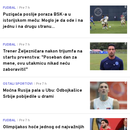
0
FUDBAL
Pre 7 h
|
Puzigaća poslije poraza BSK-a u
istorijskom meču: Moglo je da ode i na
jednu i na drugu stranu...
0
FUDBAL
Pre 7 h
|
Trener Željezničara nakon trijumfa na
startu prvenstva: "Poseban dan za
mene, ovu utakmicu nikad neću
zaboraviti!"
0
OSTALI SPORTOVI
Pre 7 h
|
Moćna Rusija pala u Ubu: Odbojkašice
Srbije pobijedile u drami
0
FUDBAL
Pre 7 h
|
Olimpijakos hoće jednog od najvažnijih