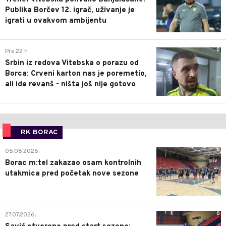
Publika Borčev 12. igrač, uživanje je
igrati u ovakvom ambijentu
0
Pre 22 h
Srbin iz redova Vitebska o porazu od
Borca: Crveni karton nas je poremetio,
ali ide revanš - ništa još nije gotovo
RK BORAC
0
05.08.2026.
Borac m:tel zakazao osam kontrolnih
utakmica pred početak nove sezone
0
27.07.2026.