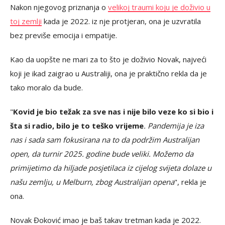
Nakon njegovog priznanja o
velikoj traumi koju je doživio u
toj zemlji
kada je 2022. iz nje protjeran, ona je uzvratila
bez previše emocija i empatije.
Kao da uopšte ne mari za to što je doživio Novak, najveći
koji je ikad zaigrao u Australiji, ona je praktično rekla da je
tako moralo da bude.
"
Kovid je bio težak za sve nas i nije bilo veze ko si bio i
šta si radio, bilo je to teško vrijeme
. Pandemija je iza
nas i sada sam fokusirana na to da podržim Australijan
open, da turnir 2025. godine bude veliki. Možemo da
primijetimo da hiljade posjetilaca iz cijelog svijeta dolaze u
našu zemlju, u Melburn, zbog Australijan opena
", rekla je
ona.
Novak Đoković imao je baš takav tretman kada je 2022.