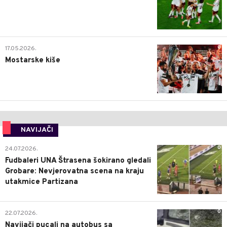
0
17.05.2026.
Mostarske kiše
NAVIJAČI
0
24.07.2026.
Fudbaleri UNA Štrasena šokirano gledali
Grobare: Nevjerovatna scena na kraju
utakmice Partizana
0
22.07.2026.
Navijači pucali na autobus sa