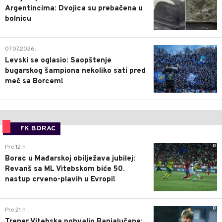
Argentincima: Dvojica su prebačena u
bolnicu
1
07.07.2026.
Levski se oglasio: Saopštenje
bugarskog šampiona nekoliko sati pred
meč sa Borcem!
FK BORAC
0
Pre 12 h
Borac u Mađarskoj obilježava jubilej:
Revanš sa ML Vitebskom biće 50.
nastup crveno-plavih u Evropi!
0
Pre 21 h
Trener Vitebska pohvalio Banjalučane: