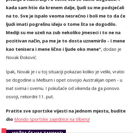
kada sam htio da krenem dalje, ljudi su me podsjećali
na to. Sve je ispalo veoma nesrećno i boli me to da će
ljudi imati pogrešnu ideju o tome šta se dogodilo.
Mediji su me uzeli na zub nekoliko jmeseci i to ne na
pozitivan način, pa me je to dosta uznemirilo - i mene
kao tenisera i mene lično i ljude oko mene"
, dodao je
Novak Đoković.
Ipak, Novak je i u toj situaciji pokazao koliko je veliki, vratio
se dogodine u Melburn i opet osvojio Australijan open - u
inat svima i svemu. I pokušaće od vikenda da ga ponovo
osvoji, rekordni 11. put.
Pratite sve sportske vijesti na jednom mjestu, budite
dio
Mondo sportske zajednice na Viberu!