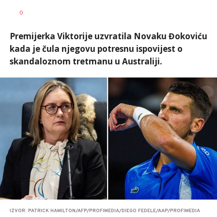
Dragan
AUTOR
0
Šutvić
Premijerka Viktorije uzvratila Novaku Đokoviću
kada je čula njegovu potresnu ispovijest o
skandaloznom tretmanu u Australiji.
IZVOR: PATRICK HAMILTON/AFP/PROFIMEDIA/DIEGO FEDELE/AAP/PROFIMEDIA