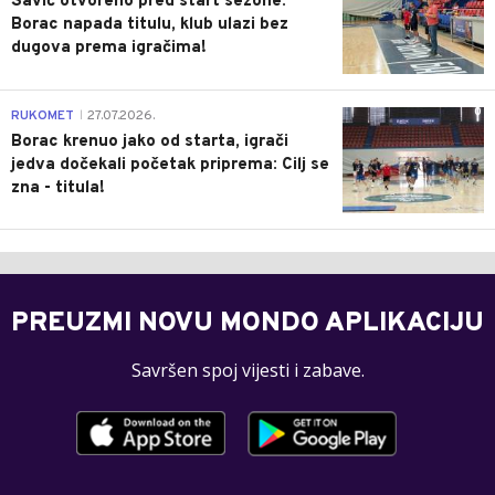
Savić otvoreno pred start sezone:
Borac napada titulu, klub ulazi bez
dugova prema igračima!
0
RUKOMET
27.07.2026.
|
Borac krenuo jako od starta, igrači
jedva dočekali početak priprema: Cilj se
zna - titula!
PREUZMI NOVU MONDO APLIKACIJU
Savršen spoj vijesti i zabave.