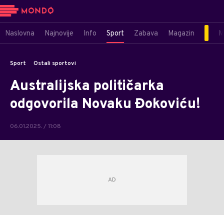
Naslovna
Najnovije
Info
Sport
Zabava
Magazin
M
Sport
Ostali sportovi
Australijska političarka
odgovorila Novaku Đokoviću!
06.01.2025. / 11:08