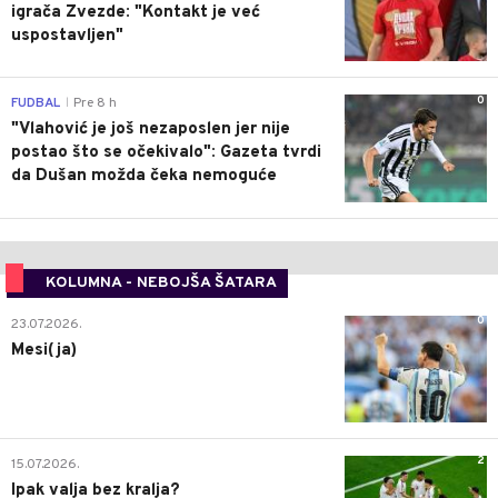
igrača Zvezde: "Kontakt je već
uspostavljen"
0
FUDBAL
Pre 8 h
|
"Vlahović je još nezaposlen jer nije
postao što se očekivalo": Gazeta tvrdi
da Dušan možda čeka nemoguće
KOLUMNA - NEBOJŠA ŠATARA
0
23.07.2026.
Mesi(ja)
2
15.07.2026.
Ipak valja bez kralja?