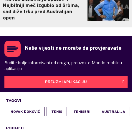
Najbitniji meč izgubio od Srbina,
sad diže frku pred Australijan
open
Naše vijesti ne morate da provjeravate
Budite bolje informisani od drugih, preuzmite Mondo mobilnu
aplikaciju
PREUZMI APLIKACIJU
TAGOVI
NOVAK ĐOKOVIĆ
TENIS
TENISERI
AUSTRALIJA
PODIJELI