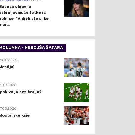
OSTALI SPORTOVI
Pre 1 h
Badosa objavila
zabrinjavajuće fotke iz
bolnice: "Vidjeli ste slike,
mor...
KOLUMNA - NEBOJŠA ŠATARA
0
23.07.2026.
Mesi(ja)
2
15.07.2026.
Ipak valja bez kralja?
0
17.05.2026.
Mostarske kiše