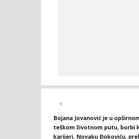
Bojan
AUTOR
0
Jakovljević
Bojana Jovanović je u opširno
teškom životnom putu, borbi k
karijeri, Novaku Đokoviću, prel