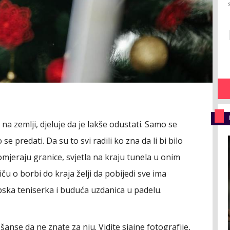
 na zemlji, djeluje da je lakše odustati. Samo se
e predati. Da su to svi radili ko zna da li bi bilo
omjeraju granice, svjetla na kraju tunela u onim
u o borbi do kraja želji da pobijedi sve ima
rpska teniserka i buduća uzdanica u padelu.
nse da ne znate za nju. Vidite sjajne fotografije,