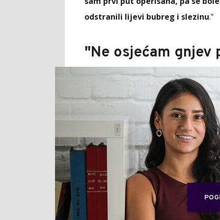
sam prvi put operisana, pa se boles
odstranili lijevi bubreg i slezinu
."
"Ne osjećam gnjev p
POG