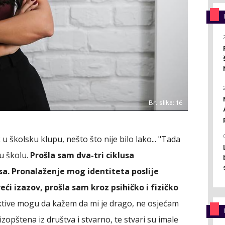
Br. slika: 16
 u školsku klupu, nešto što nije bilo lako... "Tada
u školu.
Prošla sam dva-tri ciklusa
sa. Pronalaženje mog identiteta poslije
eći izazov, prošla sam kroz psihičko i fizičko
ektive mogu da kažem da mi je drago, ne osjećam
 izopštena iz društva i stvarno, te stvari su imale