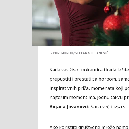
IZVOR: MONDO/STEFAN STOJANOVIĆ
Kada vas život nokautira i kada ležite
prepustiti i prestati sa borbom, samo s
inspirativnih priča, momenata koji p
najtežim momentima. Jednu takvu prič
Bojana Jovanović
. Sada već bivša s
Ako koristite društvene mreže nema ša