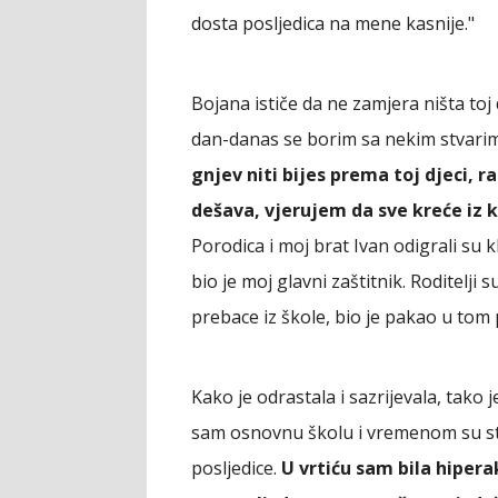
dosta posljedica na mene kasnije."
Bojana ističe da ne zamjera ništa toj dj
dan-danas se borim sa nekim stvarima
gnjev niti bijes prema toj djeci, r
dešava, vjerujem da sve kreće iz ku
Porodica i moj brat Ivan odigrali su k
bio je moj glavni zaštitnik. Roditelji 
prebace iz škole, bio je pakao u tom 
Kako je odrastala i sazrijevala, tako j
sam osnovnu školu i vremenom su stva
posljedice.
U vrtiću sam bila hipera