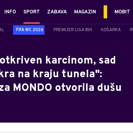
INFO
SPORT
ZABAVA
MAGAZIN
MOBIT
AL
FIFA WC 2026
PREMIJER LIGA BIH
KOŠARKA
R
 otkriven karcinom, sad
ra na kraju tunela":
 za MONDO otvorila dušu