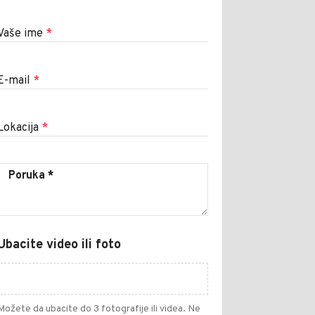
Vaše ime
*
E-mail
*
Lokacija
*
Ubacite video ili foto
Možete da ubacite do 3 fotografije ili videa. Ne