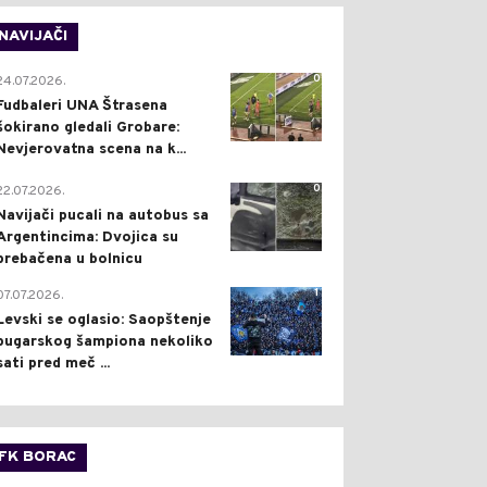
NAVIJAČI
0
24.07.2026.
Fudbaleri UNA Štrasena
šokirano gledali Grobare:
Nevjerovatna scena na k...
0
22.07.2026.
Navijači pucali na autobus sa
Argentincima: Dvojica su
prebačena u bolnicu
1
07.07.2026.
Levski se oglasio: Saopštenje
bugarskog šampiona nekoliko
sati pred meč ...
FK BORAC