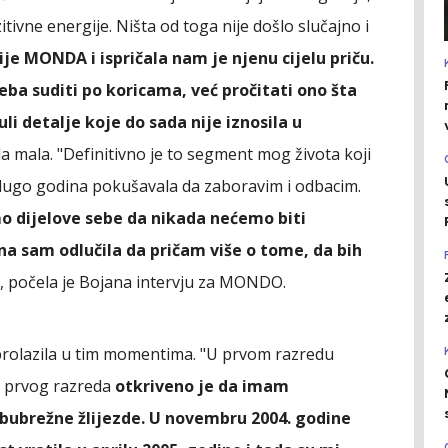
tivne energije. Ništa od toga nije došlo slučajno i
je MONDA i ispričala nam je njenu cijelu priču.
eba suditi po koricama, već pročitati ono šta
uli detalje koje do sada nije iznosila u
la mala. "Definitivno je to segment mog života koji
a dugo godina pokušavala da zaboravim i odbacim.
 dijelove sebe da nikada nećemo biti
na sam odlučila da pričam više o tome, da bih
", počela je Bojana intervju za MONDO.
e prolazila u tim momentima. "U prvom razredu
k prvog razreda
otkriveno je da imam
bubrežne žlijezde. U novembru 2004. godine