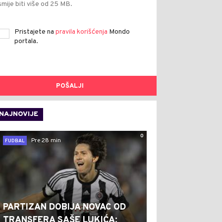
smije biti više od 25 MB.
Pristajete na
pravila korišćenja
Mondo
portala.
POŠALJI
NAJNOVIJE
0
Pre 28 min
FUDBAL
PARTIZAN DOBIJA NOVAC OD
TRANSFERA SAŠE LUKIĆA: