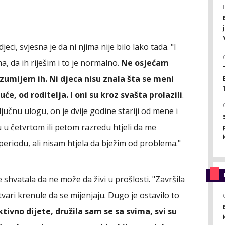
eci, svjesna je da ni njima nije bilo lako tada. "I
, da ih riješim i to je normalno.
Ne osjećam
azumijem ih. Ni djeca nisu znala šta se meni
će, od roditelja. I oni su kroz svašta prolazili
.
ljučnu ulogu, on je dvije godine stariji od mene i
su u četvrtom ili petom razredu htjeli da me
periodu, ali nisam htjela da bježim od problema."
e shvatala da ne može da živi u prošlosti. "Završila
ri krenule da se mijenjaju. Dugo je ostavilo to
ktivno dijete, družila sam se sa svima, svi su