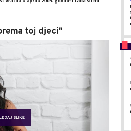
t vratila u aprilu 2005. godine i tada su mi
rema toj djeci"
LEDAJ SLIKE