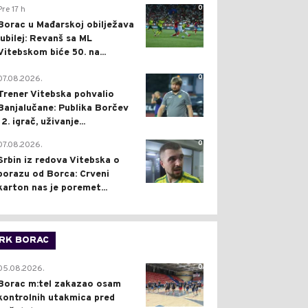
0
Pre 17 h
Borac u Mađarskoj obilježava
jubilej: Revanš sa ML
Vitebskom biće 50. na...
0
07.08.2026.
Trener Vitebska pohvalio
Banjalučane: Publika Borčev
12. igrač, uživanje...
0
07.08.2026.
Srbin iz redova Vitebska o
porazu od Borca: Crveni
karton nas je poremet...
RK BORAC
0
05.08.2026.
Borac m:tel zakazao osam
kontrolnih utakmica pred