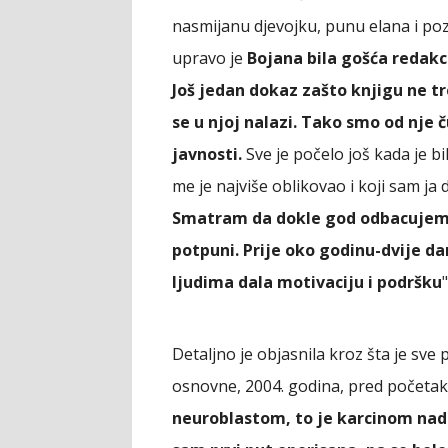
nasmijanu djevojku, punu elana i pozi
upravo je
Bojana bila gošća redakci
Još jedan dokaz zašto knjigu ne tr
se u njoj nalazi. Tako smo od nje č
javnosti.
Sve je počelo još kada je bi
me je najviše oblikovao i koji sam j
Smatram da dokle god odbacujemo
potpuni. Prije oko godinu-dvije da
ljudima dala motivaciju i podršku
Detaljno je objasnila kroz šta je sv
osnovne, 2004. godina, pred početa
neuroblastom, to je karcinom nad