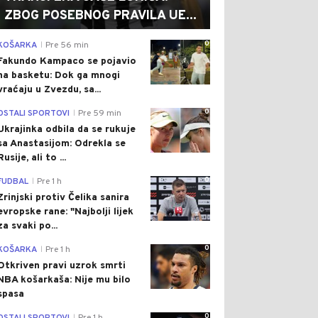
ZBOG POSEBNOG PRAVILA UE...
0
KOŠARKA
Pre 56 min
|
Fakundo Kampaco se pojavio
na basketu: Dok ga mnogi
vraćaju u Zvezdu, sa...
0
OSTALI SPORTOVI
Pre 59 min
|
Ukrajinka odbila da se rukuje
sa Anastasijom: Odrekla se
Rusije, ali to ...
0
FUDBAL
Pre 1 h
|
Zrinjski protiv Čelika sanira
evropske rane: "Najbolji lijek
za svaki po...
0
KOŠARKA
Pre 1 h
|
Otkriven pravi uzrok smrti
NBA košarkaša: Nije mu bilo
spasa
0
|