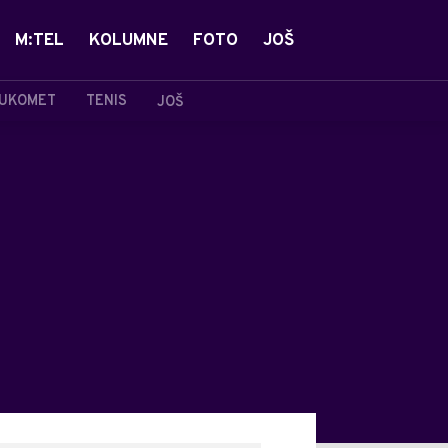
M:TEL
KOLUMNE
FOTO
JOŠ
UKOMET
TENIS
JOŠ