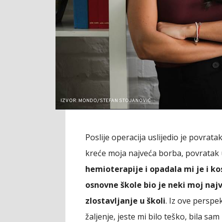
IZVOR: MONDO/STEFAN STOJANOVIĆ
Poslije operacija uslijedio je povratak
kreće moja najveća borba, povratak 
hemioterapije i opadala mi je i ko
osnovne škole bio je neki moj najv
zlostavljanje u školi
. Iz ove persp
žaljenje, jeste mi bilo teško, bila sam