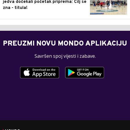
jedva dočekali početak priprema: Cilj se
zna - titula!
PREUZMI NOVU MONDO APLIKACIJU
Savršen spoj vijesti i zabave.