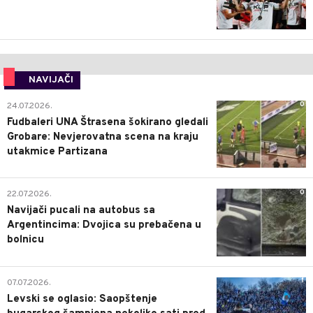
NAVIJAČI
0
24.07.2026.
Fudbaleri UNA Štrasena šokirano gledali
Grobare: Nevjerovatna scena na kraju
utakmice Partizana
0
22.07.2026.
Navijači pucali na autobus sa
Argentincima: Dvojica su prebačena u
bolnicu
1
07.07.2026.
Levski se oglasio: Saopštenje