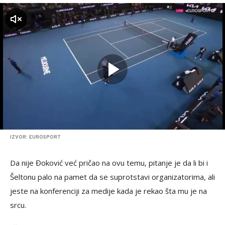
zvuk
IZVOR: EUROSPORT
Da nije Đoković već pričao na ovu temu, pitanje je da li bi i
Šeltonu palo na pamet da se suprotstavi organizatorima, ali
jeste na konferenciji za medije kada je rekao šta mu je na
srcu.