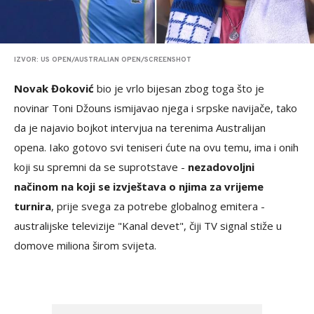
IZVOR: US OPEN/AUSTRALIAN OPEN/SCREENSHOT
Novak Đoković
bio je vrlo bijesan zbog toga što je
novinar Toni Džouns ismijavao njega i srpske navijače, tako
da je najavio bojkot intervjua na terenima Australijan
opena. Iako gotovo svi teniseri ćute na ovu temu, ima i onih
koji su spremni da se suprotstave -
nezadovoljni
načinom na koji se izvještava o njima za vrijeme
turnira
, prije svega za potrebe globalnog emitera -
australijske televizije "Kanal devet", čiji TV signal stiže u
domove miliona širom svijeta.