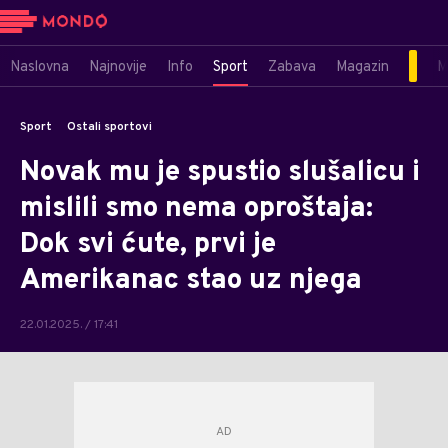
Naslovna
Najnovije
Info
Sport
Zabava
Magazin
M
Sport
Ostali sportovi
Novak mu je spustio slušalicu i
mislili smo nema oproštaja:
Dok svi ćute, prvi je
Amerikanac stao uz njega
22.01.2025. / 17:41