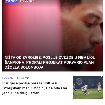
Pre 29 min
KOŠARKA
NIŠTA OD EVROLIGE, POSLIJE ZVEZDE U FIBA LIGU
ŠAMPIONA: PROPALI PROJEKAT POKVARIO PLAN
DŽOELA BOLOMBOJA
0
FUDBAL
Pre 43 min
|
Puzigaća poslije poraza BSK-a u
istorijskom meču: Moglo je da ode i na
jednu i na drugu stranu...