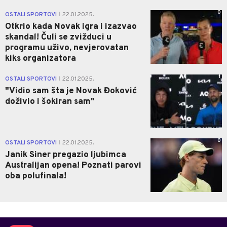
0
OSTALI SPORTOVI
22.01.2025.
|
Otkrio kada Novak igra i izazvao
skandal! Čuli se zvižduci u
programu uživo, nevjerovatan
kiks organizatora
1
OSTALI SPORTOVI
22.01.2025.
|
"Vidio sam šta je Novak Đoković
doživio i šokiran sam"
0
OSTALI SPORTOVI
22.01.2025.
|
Janik Siner pregazio ljubimca
Australijan opena! Poznati parovi
oba polufinala!