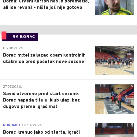
Borca: Crveni karton nas je poremetio,
ali ide revanš - ništa još nije gotovo
RK BORAC
0
05.08.2026.
Borac m:tel zakazao osam kontrolnih
utakmica pred početak nove sezone
0
27.07.2026.
Savić otvoreno pred start sezone:
Borac napada titulu, klub ulazi bez
dugova prema igračima!
0
RUKOMET
27.07.2026.
|
Borac krenuo jako od starta, igrači