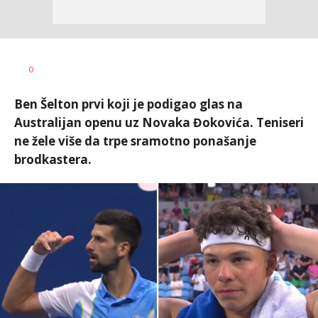
Bojan
AUTOR
0
Jakovljević
Ben Šelton prvi koji je podigao glas na
Australijan openu uz Novaka Đokovića. Teniseri
ne žele više da trpe sramotno ponašanje
brodkastera.