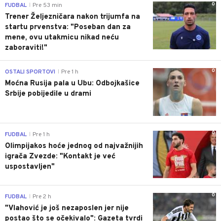
0
FUDBAL
Pre 53 min
|
Trener Željezničara nakon trijumfa na
startu prvenstva: "Poseban dan za
mene, ovu utakmicu nikad neću
zaboraviti!"
0
OSTALI SPORTOVI
Pre 1 h
|
Moćna Rusija pala u Ubu: Odbojkašice
Srbije pobijedile u drami
0
FUDBAL
Pre 1 h
|
Olimpijakos hoće jednog od najvažnijih
igrača Zvezde: "Kontakt je već
uspostavljen"
0
FUDBAL
Pre 2 h
|
"Vlahović je još nezaposlen jer nije
postao što se očekivalo": Gazeta tvrdi