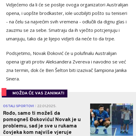
Vidjećemo da li će se poslije ovoga organizatori Australijan
opena, i uopšte brodkaster, iole uozbiljiti pošto su teniseri
- na čelu sa najvećim svih vremena - odlučili da dignu glas i
zauzmu se za sebe. Smatraju da ih vječito potcjenjuju i
umanjuju, tako da je lijepo vidjeti da neće to da trpe.
Podsjetimo, Novak Đoković će u polufinalu Australijan
opena igrati protiv Aleksandera Zvereva i navodno se već
zna termin, dok će Ben Šelton biti izazivač šampiona Janika
Sinera.
MOŽDA ĆE VAS ZANIMATI
0
OSTALI SPORTOVI
22.01.2025.
|
Rođo, samo ti možeš da
pomogneš Đokoviću! Novak je u
problemu, sad je sve u rukama
čovjeka kom najviše vjeruje