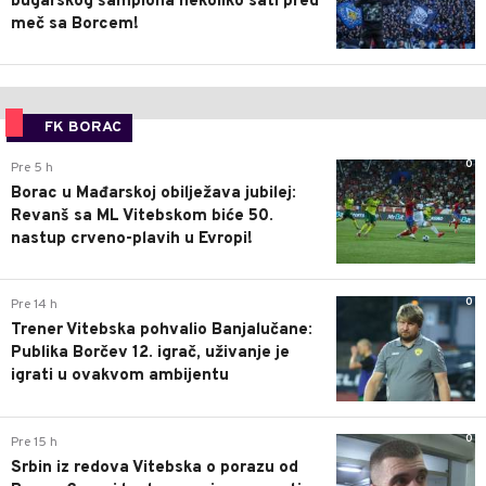
bugarskog šampiona nekoliko sati pred
meč sa Borcem!
FK BORAC
0
Pre 5 h
Borac u Mađarskoj obilježava jubilej:
Revanš sa ML Vitebskom biće 50.
nastup crveno-plavih u Evropi!
0
Pre 14 h
Trener Vitebska pohvalio Banjalučane:
Publika Borčev 12. igrač, uživanje je
igrati u ovakvom ambijentu
0
Pre 15 h
Srbin iz redova Vitebska o porazu od