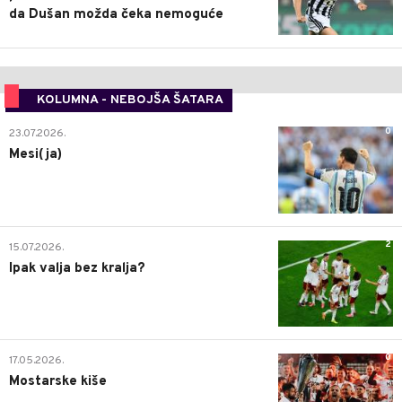
da Dušan možda čeka nemoguće
KOLUMNA - NEBOJŠA ŠATARA
0
23.07.2026.
Mesi(ja)
2
15.07.2026.
Ipak valja bez kralja?
0
17.05.2026.
Mostarske kiše