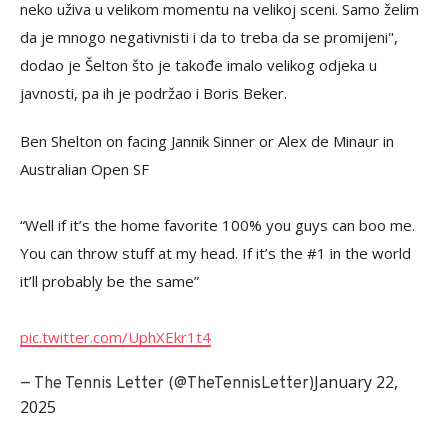
neko uživa u velikom momentu na velikoj sceni. Samo želim
da je mnogo negativnisti i da to treba da se promijeni",
dodao je Šelton što je takođe imalo velikog odjeka u
javnosti, pa ih je podržao i Boris Beker.
Ben Shelton on facing Jannik Sinner or Alex de Minaur in
Australian Open SF
“Well if it’s the home favorite 100% you guys can boo me.
You can throw stuff at my head. If it’s the #1 in the world
it’ll probably be the same”
pic.twitter.com/UphXEkr1t4
January 22,
— The Tennis Letter (@TheTennisLetter)
2025