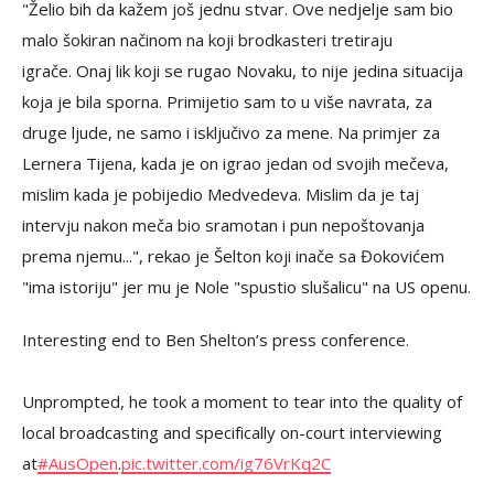
"Želio bih da kažem još jednu stvar. Ove nedjelje sam bio
malo šokiran načinom na koji brodkasteri tretiraju
igrače. Onaj lik koji se rugao Novaku, to nije jedina situacija
koja je bila sporna. Primijetio sam to u više navrata, za
druge ljude, ne samo i isključivo za mene. Na primjer za
Lernera Tijena, kada je on igrao jedan od svojih mečeva,
mislim kada je pobijedio Medvedeva. Mislim da je taj
intervju nakon meča bio sramotan i pun nepoštovanja
prema njemu...", rekao je Šelton koji inače sa Đokovićem
"ima istoriju" jer mu je Nole "spustio slušalicu" na US openu.
Interesting end to Ben Shelton’s press conference.
Unprompted, he took a moment to tear into the quality of
local broadcasting and specifically on-court interviewing
at
#AusOpen
.
pic.twitter.com/ig76VrKq2C