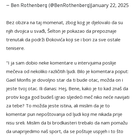
January 22, 2025
— Ben Rothenberg (@BenRothenberg)
Bez obzira na taj momenat, zbog kog je djelovalo da su
njih dvojica u svađi, Šelton je pokazao da prepoznaje
trenutak da podrži Đokovića koji se i bori za sve ostale
tenisere.
"I ja sam dobio neke komentare u intervjuima poslije
mečeva od nekoliko različitih ljudi. Bilo je komentara poput:
Gael Monfis je dovoljno star da ti bude otac, možda on i
jeste tvoj otac. Ili danas: Hej, Bene, kako je to kad znaš da
protiv koga god budeš igrao sljedeći meč niko neće navijati
za tebe? To možda jeste istina, ali mislim da je to
komentar pun nepoštovanja od ljudi koji me nikada prije
nisu sreli. Mislim da bi brodkasteri trebalo da nam pomažu
da unaprijedimo naš sport, da se poštuje uspjeh i to što