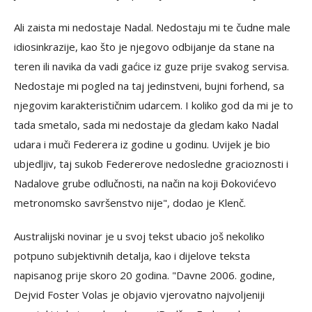
Ali zaista mi nedostaje Nadal. Nedostaju mi te čudne male
idiosinkrazije, kao što je njegovo odbijanje da stane na
teren ili navika da vadi gaćice iz guze prije svakog servisa.
Nedostaje mi pogled na taj jedinstveni, bujni forhend, sa
njegovim karakterističnim udarcem. I koliko god da mi je to
tada smetalo, sada mi nedostaje da gledam kako Nadal
udara i muči Federera iz godine u godinu. Uvijek je bio
ubjedljiv, taj sukob Federerove nedosledne gracioznosti i
Nadalove grube odlučnosti, na način na koji Đokovićevo
metronomsko savršenstvo nije", dodao je Klenč.
Australijski novinar je u svoj tekst ubacio još nekoliko
potpuno subjektivnih detalja, kao i dijelove teksta
napisanog prije skoro 20 godina. "Davne 2006. godine,
Dejvid Foster Volas je objavio vjerovatno najvoljeniji