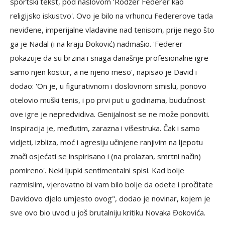
sportski tekst, pod naslovom 'Rodžer Federer kao
religijsko iskustvo'. Ovo je bilo na vrhuncu Federerove tada
neviđene, imperijalne vladavine nad tenisom, prije nego što
ga je Nadal (i na kraju Đoković) nadmašio. 'Federer
pokazuje da su brzina i snaga današnje profesionalne igre
samo njen kostur, a ne njeno meso', napisao je David i
dodao: 'On je, u figurativnom i doslovnom smislu, ponovo
otelovio muški tenis, i po prvi put u godinama, budućnost
ove igre je nepredvidiva. Genijalnost se ne može ponoviti.
Inspiracija je, međutim, zarazna i višestruka. Čak i samo
vidjeti, izbliza, moć i agresiju učinjene ranjivim na ljepotu
znači osjećati se inspirisano i (na prolazan, smrtni način)
pomireno'. Neki ljupki sentimentalni spisi. Kad bolje
razmislim, vjerovatno bi vam bilo bolje da odete i pročitate
Davidovo djelo umjesto ovog", dodao je novinar, kojem je
sve ovo bio uvod u još brutalniju kritiku Novaka Đokovića.