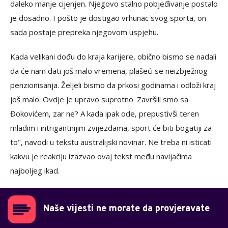
daleko manje cijenjen. Njegovo stalno pobjeđivanje postalo
je dosadno. I pošto je dostigao vrhunac svog sporta, on
sada postaje prepreka njegovom uspjehu.
Kada velikani dođu do kraja karijere, obično bismo se nadali
da će nam dati još malo vremena, plašeći se neizbježnog
penzionisanja. Željeli bismo da prkosi godinama i odloži kraj
još malo. Ovdje je upravo suprotno. Završili smo sa
Đokovićem, zar ne? A kada ipak ode, prepustivši teren
mlađim i intrigantnijim zvijezdama, sport će biti bogatiji za
to", navodi u tekstu australijski novinar. Ne treba ni isticati
kakvu je reakciju izazvao ovaj tekst među navijačima
najboljeg ikad.
Naše vijesti ne morate da provjeravate