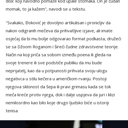
disk' koji navodno pomaže kod upale stomaka. On je čudan
momak, to ja kažem", navodi se u tekstu.
"Svakako, Đoković je dovoljno artikulisan i pronicljiv da
nakon odigranih mečeva da prihvatljive izjave, ali imate
osjećaj da bi mu bolje odgovarao format podkasta, družeći
se sa Džoom Roganom i šireći čudne zdravstvene teorije.
Način na koji priča sa sobom između poena ili gleda na
svoje trenere ili sve podstiče publiku da mu bude
neprijatelj, kao da u potpunosti prihvata svoju ulogu
negativca u stilu kečera u američkom rvanju. Postoji
njegova sklonost da šepa ili pravi grimasu kada se tok
meča kreće protiv njega, dok i dalje uspjeva da juri i klizi
nemilosrdno kao bilo koje drugo ljudsko biće u istoriji
tenisa.