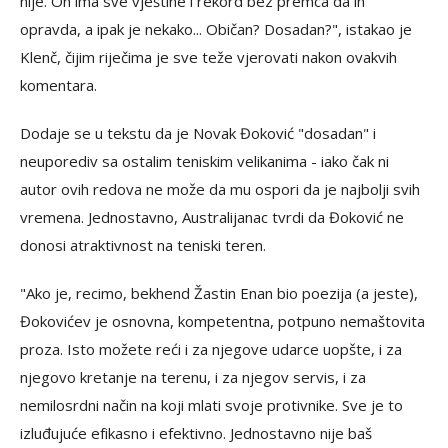
nije. On ima sve vještine i rekord bez premca da ih
opravda, a ipak je nekako... Običan? Dosadan?", istakao je
Klenč, čijim riječima je sve teže vjerovati nakon ovakvih
komentara.
Dodaje se u tekstu da je Novak Đoković "dosadan" i
neuporediv sa ostalim teniskim velikanima - iako čak ni
autor ovih redova ne može da mu ospori da je najbolji svih
vremena. Jednostavno, Australijanac tvrdi da Đoković ne
donosi atraktivnost na teniski teren.
"Ako je, recimo, bekhend Žastin Enan bio poezija (a jeste),
Đokovićev je osnovna, kompetentna, potpuno nemaštovita
proza. Isto možete reći i za njegove udarce uopšte, i za
njegovo kretanje na terenu, i za njegov servis, i za
nemilosrdni način na koji mlati svoje protivnike. Sve je to
izluđujuće efikasno i efektivno. Jednostavno nije baš