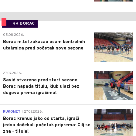
RK BORAC
0
05.08.2026.
Borac m:tel zakazao osam kontrolnih
utakmica pred početak nove sezone
0
27.07.2026.
Savić otvoreno pred start sezone:
Borac napada titulu, klub ulazi bez
dugova prema igračima!
0
RUKOMET
27.07.2026.
|
Borac krenuo jako od starta, igrači
jedva dočekali početak priprema: Cilj se
zna - titula!