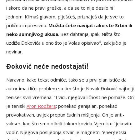
i skoro da ne pravi greške, a da se to nije desilo ni
jednom. Klimaš glavom, plješćeš, priznaješ da je sve to
prilično impresivno.
Možda ćete navijati ako ste Srbin ili
neko sumnjivog ukusa
. Bez dahtanja, ipak. Ništa što
uzdiže Đokovića u ono što je Volas opisivao", zaključio je
novinar.
Đoković neće nedostajati!
Naravno, kako tekst odmiče, tako se u prvi plan ističe da
autor ima i lični problem sa tim što je Novak Đoković najbolji
teniser svih vremena. "I vidi, njegova ličnost ne pomaže. On
je teniski
Aron Rodžers
: ponekad genijalan, ponekad
provokativan, uvijek prepun čudnih mišljenja. On je anti-
vakser, kao što smo otkrili tokom kovida. Vjernik u 'ljekovitu
vodu'. Njegova posljednja stvar je magnetni 'energetski