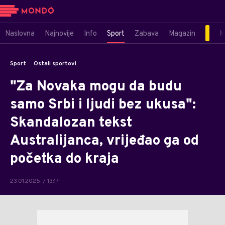
Naslovna
Najnovije
Info
Sport
Zabava
Magazin
M
Sport
Ostali sportovi
"Za Novaka mogu da budu
samo Srbi i ljudi bez ukusa":
Skandalozan tekst
Australijanca, vrijeđao ga od
početka do kraja
23.01.2025. / 13:17