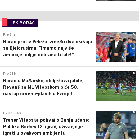
FK BORAC
0
Pre 2 h
Borac protiv Veleža između dva okršaja
sa Bjelorusima: "Imamo najviše
ambicije, cilj je odbrana titule!"
0
Pre 21 h
Borac u Mađarskoj obilježava jubilej:
Revanš sa ML Vitebskom biće 50.
nastup crveno-plavih u Evropi!
0
07.08.2026.
Trener Vitebska pohvalio Banjalučane:
Publika Borčev 12. igrač, uživanje je
igrati u ovakvom ambijentu