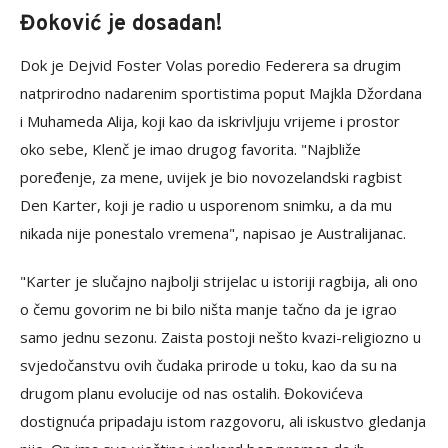
Đoković je dosadan!
Dok je Dejvid Foster Volas poredio Federera sa drugim
natprirodno nadarenim sportistima poput Majkla Džordana
i Muhameda Alija, koji kao da iskrivljuju vrijeme i prostor
oko sebe, Klenč je imao drugog favorita. "Najbliže
poređenje, za mene, uvijek je bio novozelandski ragbist
Den Karter, koji je radio u usporenom snimku, a da mu
nikada nije ponestalo vremena", napisao je Australijanac.
"Karter je slučajno najbolji strijelac u istoriji ragbija, ali ono
o čemu govorim ne bi bilo ništa manje tačno da je igrao
samo jednu sezonu. Zaista postoji nešto kvazi-religiozno u
svjedočanstvu ovih čudaka prirode u toku, kao da su na
drugom planu evolucije od nas ostalih. Đokovićeva
dostignuća pripadaju istom razgovoru, ali iskustvo gledanja