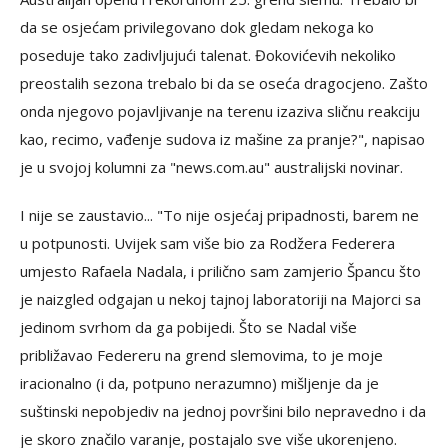
da se osjećam privilegovano dok gledam nekoga ko
poseduje tako zadivljujući talenat. Đokovićevih nekoliko
preostalih sezona trebalo bi da se oseća dragocjeno. Zašto
onda njegovo pojavljivanje na terenu izaziva sličnu reakciju
kao, recimo, vađenje sudova iz mašine za pranje?", napisao
je u svojoj kolumni za "news.com.au" australijski novinar.
I nije se zaustavio... "To nije osjećaj pripadnosti, barem ne
u potpunosti. Uvijek sam više bio za Rodžera Federera
umjesto Rafaela Nadala, i prilično sam zamjerio Špancu što
je naizgled odgajan u nekoj tajnoj laboratoriji na Majorci sa
jedinom svrhom da ga pobijedi. Što se Nadal više
približavao Federeru na grend slemovima, to je moje
iracionalno (i da, potpuno nerazumno) mišljenje da je
suštinski nepobjediv na jednoj površini bilo nepravedno i da
je skoro značilo varanje, postajalo sve više ukorenjeno.