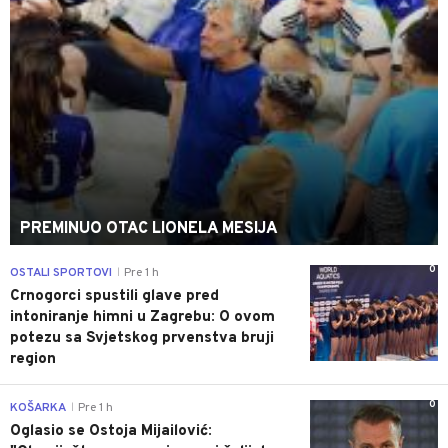
PREMINUO OTAC LIONELA MESIJA
0
OSTALI SPORTOVI
Pre 1 h
|
Crnogorci spustili glave pred
intoniranje himni u Zagrebu: O ovom
potezu sa Svjetskog prvenstva bruji
region
0
KOŠARKA
Pre 1 h
|
Oglasio se Ostoja Mijailović: