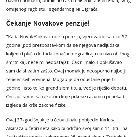
davno nadmašio, pominjao čak i teniserku Žastin Enan, svog
omiljenog ragbistu, legendarnog NFL igrača...
Čekanje Novakove penzije!
"Kada Novak Đoković ode u penziju, vjerovatno sa oko 57
godina (pod pretpostavkom da se njegova nadljudska
koljena i pluća do tada konačno degradiraju na nivo običnog
smrtnika), neće mi nedostajati. Čak ni malo. I pokušavao
sam da shvatim zašto. Ovaj momak je neosporno najbolji
teniser svih vremena. Mogao je da odustane prije tri
godine i isto toliko grend slem titula, već je riješio debatu.
On radi stvari sa reketom koje prkose razumu i ponekad
izgleda da krše zakone fizike.
Ovaj 37-godišnjak je u četvrtfinalu pobijedio Karlosa
Alkaraza u četiri seta kako bi održao svoj san o 11. tituli na
Australijan openu i rekordnom 25. grend slemu. Trebalo bi