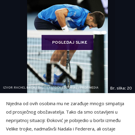
POGLEDAJ SLIKE
IZVOR: RACHEL BACH / SHUTTERSTOCK EDITORIAL / PROFIMEDIA
Br. slika: 20
Nijedna od ovih osobina mu ne zarađuje mnogo simpatija
od prosječnog obožavatelja. Tako da smo ostavljeni u
neprijatnoj situaciji: Đoković je pobijedio u borbi između
Velike trojke, nadmašivši Nadala i Federera, ali ostaje