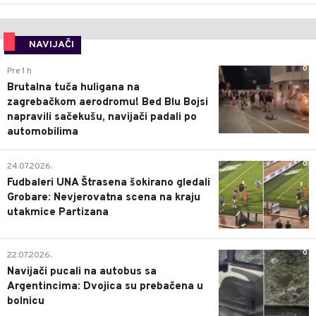
NAVIJAČI
0
Pre 1 h
Brutalna tuča huligana na
zagrebačkom aerodromu! Bed Blu Bojsi
napravili sačekušu, navijači padali po
automobilima
0
24.07.2026.
Fudbaleri UNA Štrasena šokirano gledali
Grobare: Nevjerovatna scena na kraju
utakmice Partizana
0
22.07.2026.
Navijači pucali na autobus sa
Argentincima: Dvojica su prebačena u
bolnicu