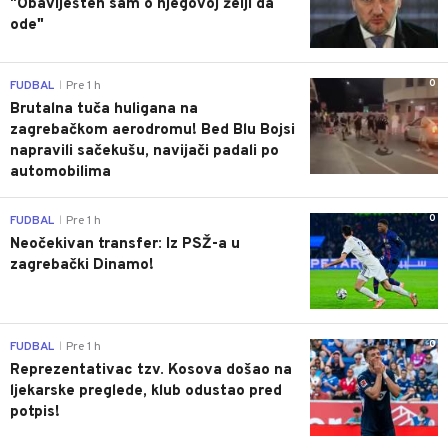
"Obaviješten sam o njegovoj želji da
ode"
0
FUDBAL
Pre 1 h
|
Brutalna tuča huligana na
zagrebačkom aerodromu! Bed Blu Bojsi
napravili sačekušu, navijači padali po
automobilima
0
FUDBAL
Pre 1 h
|
Neočekivan transfer: Iz PSŽ-a u
zagrebački Dinamo!
0
FUDBAL
Pre 1 h
|
Reprezentativac tzv. Kosova došao na
ljekarske preglede, klub odustao pred
potpis!