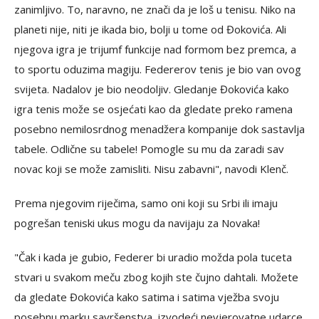
zanimljivo. To, naravno, ne znači da je loš u tenisu. Niko na
planeti nije, niti je ikada bio, bolji u tome od Đokovića. Ali
njegova igra je trijumf funkcije nad formom bez premca, a
to sportu oduzima magiju. Federerov tenis je bio van ovog
svijeta. Nadalov je bio neodoljiv. Gledanje Đokovića kako
igra tenis može se osjećati kao da gledate preko ramena
posebno nemilosrdnog menadžera kompanije dok sastavlja
tabele. Odlične su tabele! Pomogle su mu da zaradi sav
novac koji se može zamisliti. Nisu zabavni", navodi Klenč.
Prema njegovim riječima, samo oni koji su Srbi ili imaju
pogrešan teniski ukus mogu da navijaju za Novaka!
"Čak i kada je gubio, Federer bi uradio možda pola tuceta
stvari u svakom meču zbog kojih ste čujno dahtali. Možete
da gledate Đokovića kako satima i satima vježba svoju
posebnu marku savršenstva, izvodeći nevjerovatne udarce