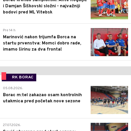
Borac krenuo šampionski: Ante Roguljić
i Damjan Šiškovski složni - najvažniji
bodovi pred ML Vitebsk
1
Pre 14 h
Marinović nakon trijumfa Borca na
startu prvenstva: Momci dobro rade,
imamo širinu za dva fronta!
RK BORAC
0
05.08.2026.
Borac m:tel zakazao osam kontrolnih
utakmica pred početak nove sezone
0
27.07.2026.