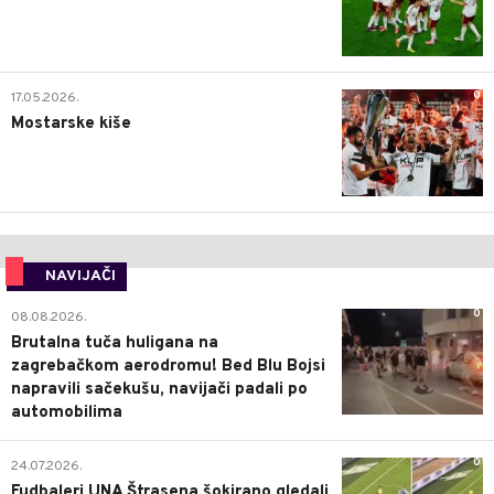
0
17.05.2026.
Mostarske kiše
NAVIJAČI
0
08.08.2026.
Brutalna tuča huligana na
zagrebačkom aerodromu! Bed Blu Bojsi
napravili sačekušu, navijači padali po
automobilima
0
24.07.2026.
Fudbaleri UNA Štrasena šokirano gledali