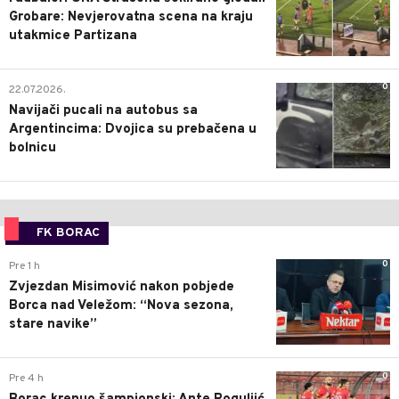
Grobare: Nevjerovatna scena na kraju
utakmice Partizana
0
22.07.2026.
Navijači pucali na autobus sa
Argentincima: Dvojica su prebačena u
bolnicu
FK BORAC
0
Pre 1 h
Zvjezdan Misimović nakon pobjede
Borca nad Veležom: “Nova sezona,
stare navike”
0
Pre 4 h