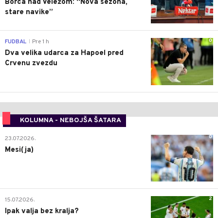
Borca nad Veležom: “Nova sezona,
stare navike”
0
FUDBAL
Pre 1 h
|
Dva velika udarca za Hapoel pred
Crvenu zvezdu
KOLUMNA - NEBOJŠA ŠATARA
0
23.07.2026.
Mesi(ja)
2
15.07.2026.
Ipak valja bez kralja?