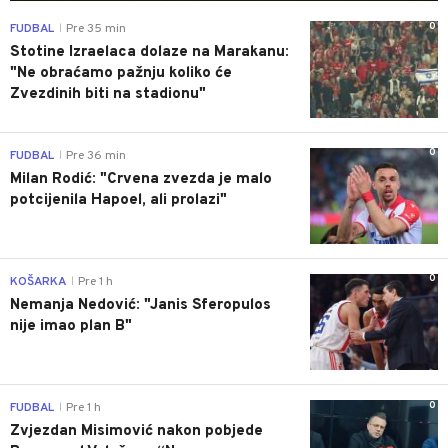
0
FUDBAL
Pre 35 min
|
Stotine Izraelaca dolaze na Marakanu:
"Ne obraćamo pažnju koliko će
Zvezdinih biti na stadionu"
0
FUDBAL
Pre 36 min
|
Milan Rodić: "Crvena zvezda je malo
potcijenila Hapoel, ali prolazi"
0
KOŠARKA
Pre 1 h
|
Nemanja Nedović: "Janis Sferopulos
nije imao plan B"
0
FUDBAL
Pre 1 h
|
Zvjezdan Misimović nakon pobjede