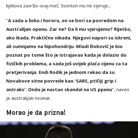
lijekova završio ovaj meč. Svonton mu ne vjeruje...
"
A sada u šoku i hororu, on se bori sa povredom na
Australijan openu. Zar ne? Da li mu vjerujemo? Rijetko,
ako ikada. Praktično nikada. Njegovi napori su iskreni,
ali sumnjamo na hipohondriju. Mladi Đoković je bio
poznat po tome što je istrajavao kada je dolazio do
fizičkih problema, a sada još uvijek plaća cijenu za ta
pretjerivanja. Endi Rodik je jednom rekao da su
Novakove sitne povrede kao 'SARS, ptičiji grip i
antraks'. Onda je nastao skandal na US ppenu
", naveo
je australijski novinar.
Morao je da prizna!