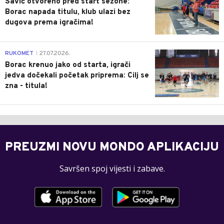
Savić otvoreno pred start sezone:
Borac napada titulu, klub ulazi bez
dugova prema igračima!
0
RUKOMET
27.07.2026.
|
Borac krenuo jako od starta, igrači
jedva dočekali početak priprema: Cilj se
zna - titula!
PREUZMI NOVU MONDO APLIKACIJU
Savršen spoj vijesti i zabave.