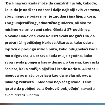
"
Da li najveći ikada može da cmizdri? I ja bih, takođe,
želio da je Rodžer Federer i dalje najbolji svih vremena,
zbog njegove pojave, jer je zgodan i ima lijepu kosu,
zbog umjetničkog jednoručnog udarca, ali ako to
mislimo varamo sami sebe. Gledati 37-godišnjeg
Novaka Đokovića kako koristi svaki mogući trik da
prevari 21-godišnjeg Karlosa Alkaraza, kako udara
lopticu o podlogu milion puta, kako odugovlači kada
mu odgovara, a ubrzava kada mu je zgodno, kako
svog rivala pomjera lijevo-desno po terenu, kao ruski
šahista, kako smišlja pljačku i krade Karlosu Alkarazu
njegovu poznatu proslavu kao da je vlasnik ovog
mladog tenisera... Gledamo najvećeg ikada. Tenis
igrate da pobijedite, a Đoković pobjeđuje
", navodi u
svom tekstu Svonton.