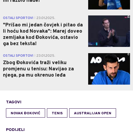
im razbio nade!
0
OSTALI SPORTOVI
23.01.2025.
|
"Prišao mi jedan čovjek i pitao da
li hoću kod Novaka": Marej doveo
zemljaka kod Đokovića, ostavio
ga bez teksta!
0
OSTALI SPORTOVI
23.01.2025.
|
Zbog Đokovića traži veliku
promjenu u tenisu: Navijao za
njega, pa mu okrenuo leđa
TAGOVI
NOVAK ĐOKOVIĆ
TENIS
AUSTRALIJAN OPEN
PODIJELI