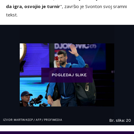
da igra, osvojio je turnir
", završio je Svonton svoj sramni
tekst.
POGLEDAJ SLIKE
IZVOR: MARTIN KEEP / AFP / PROFIMEDIA
Br. slika: 20