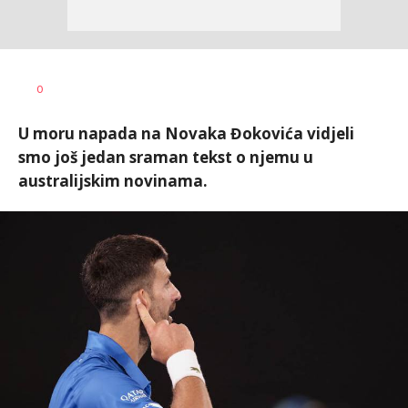
Bojan
AUTOR
0
Jakovljević
U moru napada na Novaka Đokovića vidjeli
smo još jedan sraman tekst o njemu u
australijskim novinama.