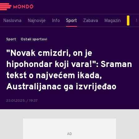
Naslovna
Najnovije
Info
Sport
Zabava
Magazin
M
Sport
Ostali sportovi
"Novak cmizdri, on je
hipohondar koji vara!": Sraman
tekst o najvećem ikada,
Australijanac ga izvrijeđao
23.01.2025. / 19:37