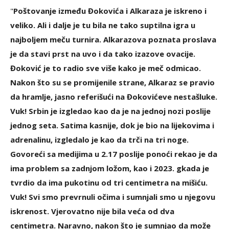
"
Poštovanje između Đokovića i Alkaraza je iskreno i
veliko. Ali i dalje je tu bila ne tako suptilna igra u
najboljem meču turnira. Alkarazova poznata proslava
je da stavi prst na uvo i da tako izazove ovacije.
Đoković je to radio sve više kako je meč odmicao.
Nakon što su se promijenile strane, Alkaraz se pravio
da hramlje, jasno referišući na Đokovićeve nestašluke.
Vuk! Srbin je izgledao kao da je na jednoj nozi poslije
jednog seta. Satima kasnije, dok je bio na lijekovima i
adrenalinu, izgledalo je kao da trči na tri noge.
Govoreći sa medijima u 2.17 poslije ponoći rekao je da
ima problem sa zadnjom ložom, kao i 2023. gkada je
tvrdio da ima pukotinu od tri centimetra na mišiću.
Vuk! Svi smo prevrnuli očima i sumnjali smo u njegovu
iskrenost. Vjerovatno nije bila veća od dva
centimetra. Naravno, nakon što je sumnjao da može