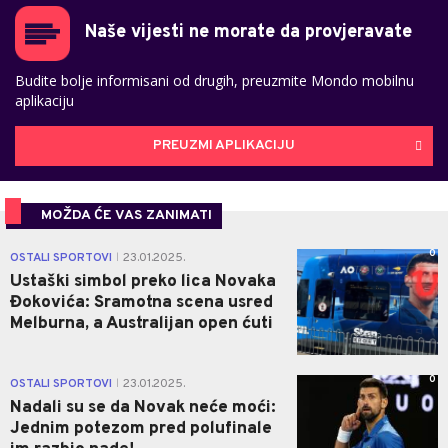
Naše vijesti ne morate da provjeravate
Budite bolje informisani od drugih, preuzmite Mondo mobilnu
aplikaciju
PREUZMI APLIKACIJU
MOŽDA ĆE VAS ZANIMATI
0
OSTALI SPORTOVI
23.01.2025.
|
Ustaški simbol preko lica Novaka
Đokovića: Sramotna scena usred
Melburna, a Australijan open ćuti
0
OSTALI SPORTOVI
23.01.2025.
|
Nadali su se da Novak neće moći:
Jednim potezom pred polufinale