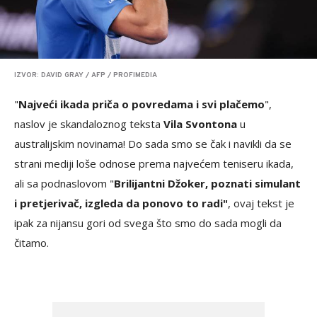
IZVOR: DAVID GRAY / AFP / PROFIMEDIA
"
Najveći ikada priča o povredama i svi plačemo
",
naslov je skandaloznog teksta
Vila Svontona
u
australijskim novinama! Do sada smo se čak i navikli da se
strani mediji loše odnose prema najvećem teniseru ikada,
ali sa podnaslovom "
Brilijantni Džoker, poznati simulant
i pretjerivač, izgleda da ponovo to radi"
, ovaj tekst je
ipak za nijansu gori od svega što smo do sada mogli da
čitamo.