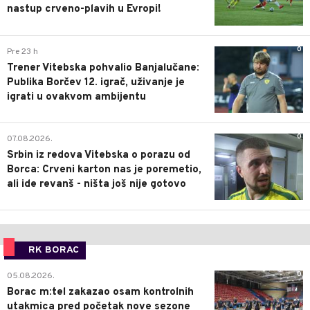
nastup crveno-plavih u Evropi!
0
Pre 23 h
Trener Vitebska pohvalio Banjalučane:
Publika Borčev 12. igrač, uživanje je
igrati u ovakvom ambijentu
0
07.08.2026.
Srbin iz redova Vitebska o porazu od
Borca: Crveni karton nas je poremetio,
ali ide revanš - ništa još nije gotovo
RK BORAC
0
05.08.2026.
Borac m:tel zakazao osam kontrolnih
utakmica pred početak nove sezone