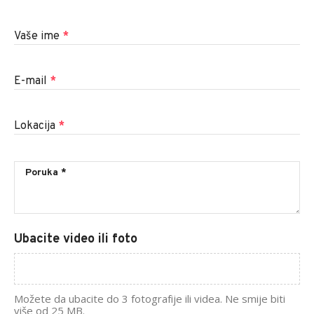
Vaše ime
*
E-mail
*
Lokacija
*
Ubacite video ili foto
Možete da ubacite do 3 fotografije ili videa. Ne smije biti
više od 25 MB.