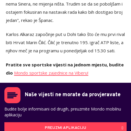
nema Sinera, ne mijenja ništa. Trudim se da se poboljšam i
ostajem fokusiran na nastavak rada kako bih dostigao broj
jedan", rekao je Španac.
Karlos Alkaraz započinje put u Dohi tako što će mu prvi rival
biti Hrvat Marin Čilić. Čilić je trenutno 195. igrač ATP liste, a
njihov meč je na programu u ponedjeljak od 15.30 sati.
Pratite sve sportske vijesti na jednom mjestu, budite
dio
Mondo sportske zajednice na Viberu!
Naše vijesti ne morate da provjeravate
Budite bolje informisani od drugih, preuzmite Mondo mobilnu
aplikaciju
PREUZMI APLIKACIJU