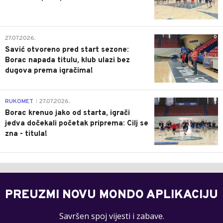
0
27.07.2026.
Savić otvoreno pred start sezone:
Borac napada titulu, klub ulazi bez
dugova prema igračima!
0
RUKOMET
27.07.2026.
|
Borac krenuo jako od starta, igrači
jedva dočekali početak priprema: Cilj se
zna - titula!
PREUZMI NOVU MONDO APLIKACIJU
Savršen spoj vijesti i zabave.