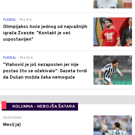
0
FUDBAL
Pre 9 h
|
Olimpijakos hoće jednog od najvažnijih
igrača Zvezde: "Kontakt je već
uspostavljen"
0
FUDBAL
Pre 10 h
|
"Vlahović je još nezaposlen jer nije
postao što se očekivalo": Gazeta tvrdi
da Dušan možda čeka nemoguće
KOLUMNA - NEBOJŠA ŠATARA
0
23.07.2026.
Mesi(ja)