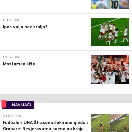
2
15.07.2026.
Ipak valja bez kralja?
0
17.05.2026.
Mostarske kiše
NAVIJAČI
0
24.07.2026.
Fudbaleri UNA Štrasena šokirano gledali
Grobare: Nevjerovatna scena na kraju