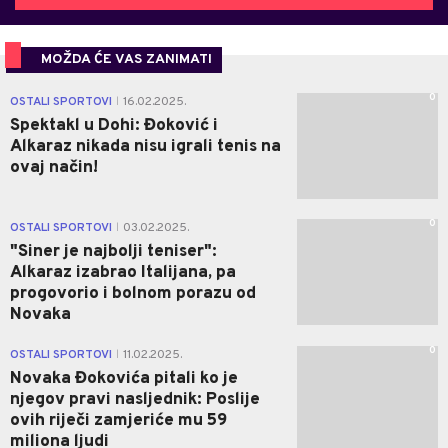
MOŽDA ĆE VAS ZANIMATI
0
OSTALI SPORTOVI
16.02.2025.
|
Spektakl u Dohi: Đoković i
Alkaraz nikada nisu igrali tenis na
ovaj način!
0
OSTALI SPORTOVI
03.02.2025.
|
"Siner je najbolji teniser":
Alkaraz izabrao Italijana, pa
progovorio i bolnom porazu od
Novaka
0
OSTALI SPORTOVI
11.02.2025.
|
Novaka Đokovića pitali ko je
njegov pravi nasljednik: Poslije
ovih riječi zamjeriće mu 59
miliona ljudi