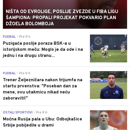
NIŠTA OD EVROLIGE, POSLIJE ZVEZDE U FIBA LIGU
ŠAMPIONA: PROPALI PROJEKAT POKVARIO PLAN
DŽOELA BOLOMBOJA
0
FUDBAL
Pre 9 h
|
Puzigaća poslije poraza BSK-a u
istorijskom meču: Moglo je da ode i na
jednu i na drugu stranu...
0
FUDBAL
Pre 9 h
|
Trener Željezničara nakon trijumfa na
startu prvenstva: "Poseban dan za
mene, ovu utakmicu nikad neću
zaboraviti!"
0
OSTALI SPORTOVI
Pre 9 h
|
Moćna Rusija pala u Ubu: Odbojkašice
Srbije pobijedile u drami