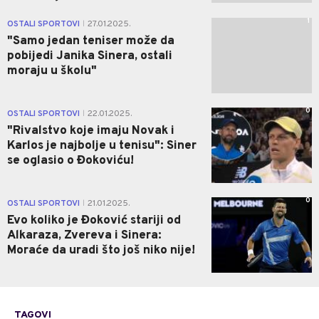
1
OSTALI SPORTOVI
27.01.2025.
|
"Samo jedan teniser može da
pobijedi Janika Sinera, ostali
moraju u školu"
0
OSTALI SPORTOVI
22.01.2025.
|
"Rivalstvo koje imaju Novak i
Karlos je najbolje u tenisu": Siner
se oglasio o Đokoviću!
0
OSTALI SPORTOVI
21.01.2025.
|
Evo koliko je Đoković stariji od
Alkaraza, Zvereva i Sinera:
Moraće da uradi što još niko nije!
TAGOVI