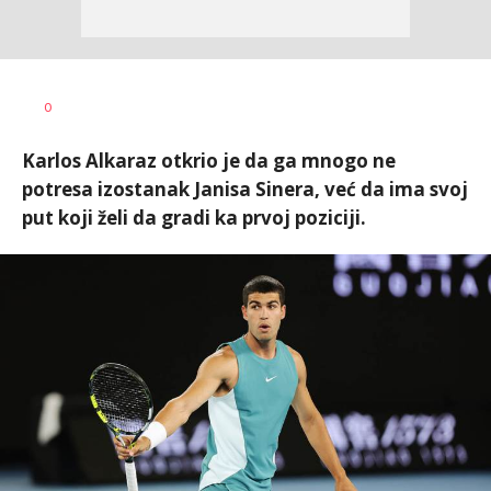
Dragan
AUTOR
0
Šutvić
Karlos Alkaraz otkrio je da ga mnogo ne
potresa izostanak Janisa Sinera, već da ima svoj
put koji želi da gradi ka prvoj poziciji.