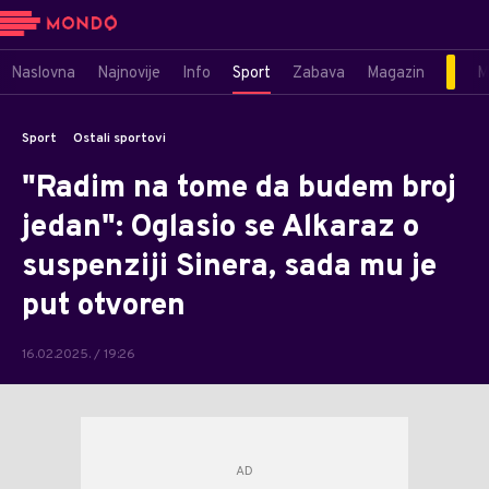
Naslovna
Najnovije
Info
Sport
Zabava
Magazin
M
Sport
Ostali sportovi
"Radim na tome da budem broj
jedan": Oglasio se Alkaraz o
suspenziji Sinera, sada mu je
put otvoren
16.02.2025. / 19:26