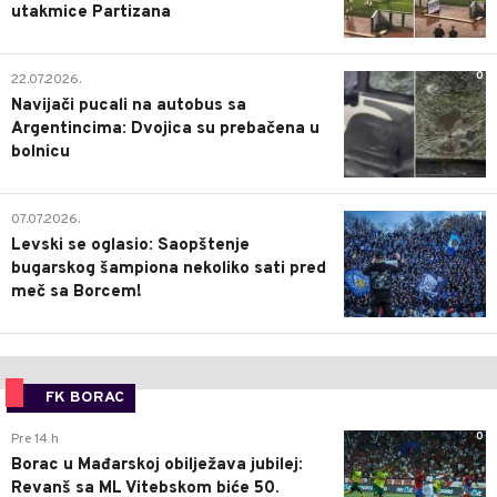
utakmice Partizana
0
22.07.2026.
Navijači pucali na autobus sa
Argentincima: Dvojica su prebačena u
bolnicu
1
07.07.2026.
Levski se oglasio: Saopštenje
bugarskog šampiona nekoliko sati pred
meč sa Borcem!
FK BORAC
0
Pre 14 h
Borac u Mađarskoj obilježava jubilej:
Revanš sa ML Vitebskom biće 50.