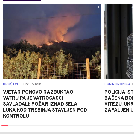
0
DRUŠTVO
Pre 36 min
CRNA HRONIKA
|
|
VJETAR PONOVO RAZBUKTAO
POLICIJA I
VATRU PA JE VATROGASCI
BAČENA BOM
SAVLADALI: POŽAR IZNAD SELA
VITEZU, UKR
LUKA KOD TREBINJA STAVLJEN POD
ZAPALJEN U
KONTROLU