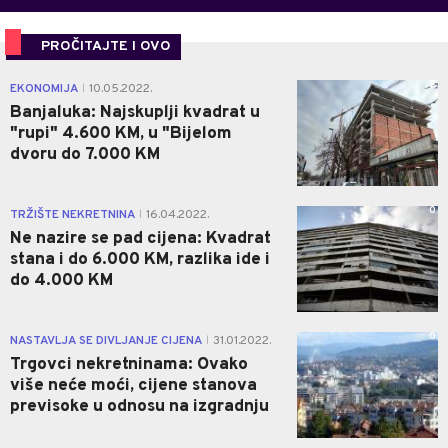
PROČITAJTE I OVO
2
EKONOMIJA
10.05.2022.
|
Banjaluka: Najskuplji kvadrat u
"rupi" 4.600 KM, u "Bijelom
dvoru do 7.000 KM
0
TRŽIŠTE NEKRETNINA
16.04.2022.
|
Ne nazire se pad cijena: Kvadrat
stana i do 6.000 KM, razlika ide i
do 4.000 KM
0
NASTAVLJA SE DIVLJANJE CIJENA
31.01.2022.
|
Trgovci nekretninama: Ovako
više neće moći, cijene stanova
previsoke u odnosu na izgradnju