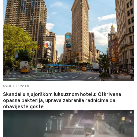
Pre 1 h
SVIJET
|
Skandal u njujorškom luksuznom hotelu: Otkrivena
opasna bakterija, uprava zabranila radnicima da
obavijeste goste
0