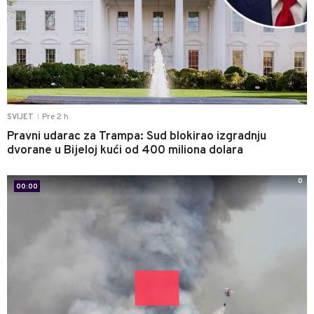
Pre 2 h
SVIJET
|
Pravni udarac za Trampa: Sud blokirao izgradnju
dvorane u Bijeloj kući od 400 miliona dolara
0
00:00