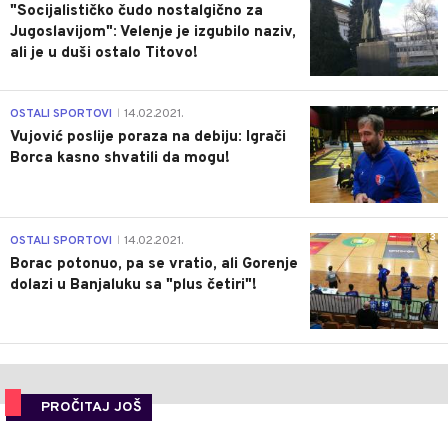
"Socijalističko čudo nostalgično za
Jugoslavijom": Velenje je izgubilo naziv,
ali je u duši ostalo Titovo!
1
OSTALI SPORTOVI
14.02.2021.
|
Vujović poslije poraza na debiju: Igrači
Borca kasno shvatili da mogu!
3
OSTALI SPORTOVI
14.02.2021.
|
Borac potonuo, pa se vratio, ali Gorenje
dolazi u Banjaluku sa "plus četiri"!
PROČITAJ JOŠ