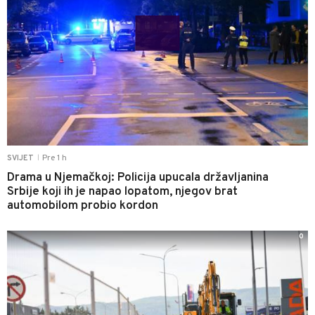
Pre 1 h
SVIJET
|
Drama u Njemačkoj: Policija upucala državljanina
Srbije koji ih je napao lopatom, njegov brat
automobilom probio kordon
0