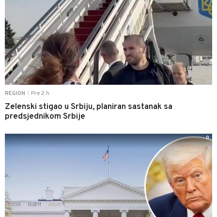
Pre 2 h
REGION
|
Zelenski stigao u Srbiju, planiran sastanak sa
predsjednikom Srbije
0