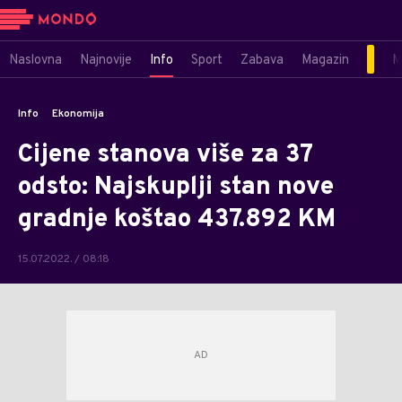
Naslovna
Najnovije
Info
Sport
Zabava
Magazin
M
Info
Ekonomija
Cijene stanova više za 37
odsto: Najskuplji stan nove
gradnje koštao 437.892 KM
15.07.2022. / 08:18