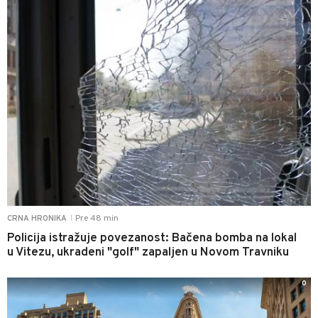
Pre 48 min
CRNA HRONIKA
|
Policija istražuje povezanost: Bačena bomba na lokal
u Vitezu, ukradeni "golf" zapaljen u Novom Travniku
0