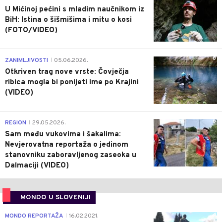
U Mićinoj pećini s mladim naučnikom iz
BiH: Istina o šišmišima i mitu o kosi
(FOTO/VIDEO)
0
ZANIMLJIVOSTI
05.06.2026.
|
Otkriven trag nove vrste: Čovječja
ribica mogla bi ponijeti ime po Krajini
(VIDEO)
0
REGION
29.05.2026.
|
Sam među vukovima i šakalima:
Nevjerovatna reportaža o jedinom
stanovniku zaboravljenog zaseoka u
Dalmaciji (VIDEO)
MONDO U SLOVENIJI
4
MONDO REPORTAŽA
16.02.2021.
|