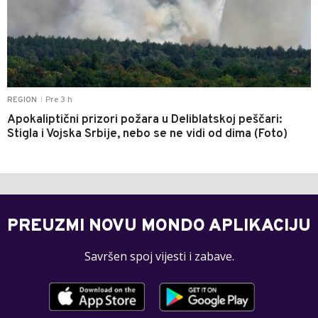
Pre 3 h
REGION
|
Apokaliptični prizori požara u Deliblatskoj peščari:
Stigla i Vojska Srbije, nebo se ne vidi od dima (Foto)
PREUZMI NOVU MONDO APLIKACIJU
Savršen spoj vijesti i zabave.