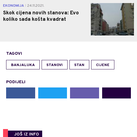
0
EKONOMIJA
24.11.2021.
|
Skok cijena novih stanova: Evo
koliko sada košta kvadrat
TAGOVI
BANJALUKA
STANOVI
STAN
CIJENE
PODIJELI
JOŠ IZ INFO