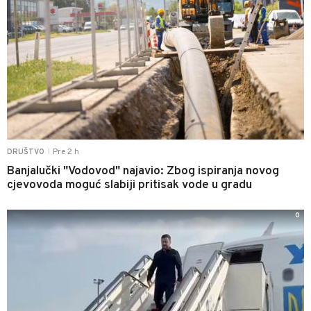
Pre 2 h
DRUŠTVO
|
Banjalučki "Vodovod" najavio: Zbog ispiranja novog
cjevovoda moguć slabiji pritisak vode u gradu
0