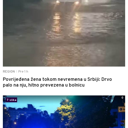
Pre 1 h
REGION
|
Povrijeđena žena tokom nevremena u Srbiji: Drvo
palo na nju, hitno prevezena u bolnicu
0
7 slika