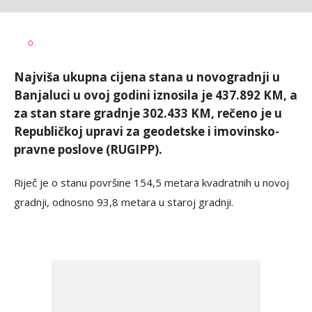
Dragana
AUTOR
0
Božić
Najviša ukupna cijena stana u novogradnji u
Banjaluci u ovoj godini iznosila je 437.892 KM, a
za stan stare gradnje 302.433 KM, rečeno je u
Republičkoj upravi za geodetske i imovinsko-
pravne poslove (RUGIPP).
Riječ je o stanu površine 154,5 metara kvadratnih u novoj
gradnji, odnosno 93,8 metara u staroj gradnji.