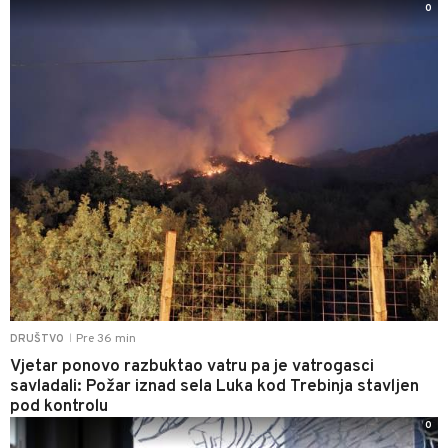
0
Pre 36 min
DRUŠTVO
|
Vjetar ponovo razbuktao vatru pa je vatrogasci
savladali: Požar iznad sela Luka kod Trebinja stavljen
pod kontrolu
0