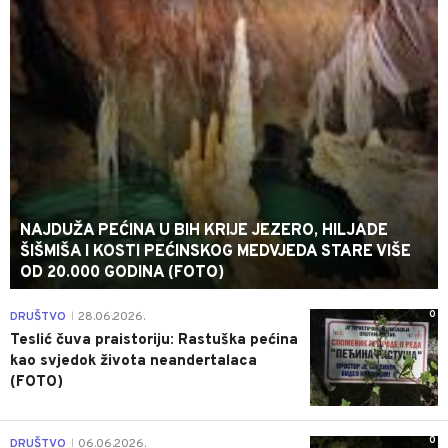
NAJDUŽA PEĆINA U BIH KRIJE JEZERO, HILJADE
ŠIŠMIŠA I KOSTI PEĆINSKOG MEDVJEDA STARE VIŠE
OD 20.000 GODINA (FOTO)
0
DRUŠTVO
28.06.2026.
|
Teslić čuva praistoriju: Rastuška pećina
kao svjedok života neandertalaca
(FOTO)
0
DRUŠTVO
06.06.2026.
|