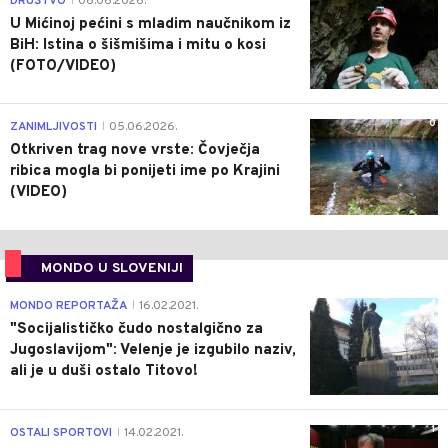
DRUŠTVO
06.06.2026.
|
U Mićinoj pećini s mladim naučnikom iz
BiH: Istina o šišmišima i mitu o kosi
(FOTO/VIDEO)
0
ZANIMLJIVOSTI
05.06.2026.
|
Otkriven trag nove vrste: Čovječja
ribica mogla bi ponijeti ime po Krajini
(VIDEO)
MONDO U SLOVENIJI
4
MONDO REPORTAŽA
16.02.2021.
|
"Socijalističko čudo nostalgično za
Jugoslavijom": Velenje je izgubilo naziv,
ali je u duši ostalo Titovo!
1
OSTALI SPORTOVI
14.02.2021.
|