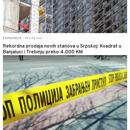
Pre 42 min
EKONOMIJA
|
Rekordna prodaja novih stanova u Srpskoj: Kvadrat u
Banjaluci i Trebinju preko 4.000 KM
0