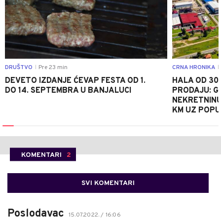
DRUŠTVO
Pre 23 min
CRNA HRONIKA
|
|
DEVETO IZDANJE ĆEVAP FESTA OD 1.
HALA OD 30
DO 14. SEPTEMBRA U BANJALUCI
PRODAJU: G
NEKRETNINU 
KM UZ POPU
KOMENTARI
2
SVI KOMENTARI
Poslodavac
15.07.2022. / 16:06