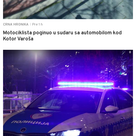
Pre 1 h
CRNA HRONIKA
|
Motociklista poginuo u sudaru sa automobilom kod
Kotor Varoša
0