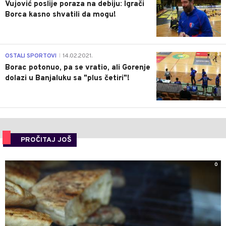
Vujović poslije poraza na debiju: Igrači
Borca kasno shvatili da mogu!
3
OSTALI SPORTOVI
14.02.2021.
|
Borac potonuo, pa se vratio, ali Gorenje
dolazi u Banjaluku sa "plus četiri"!
PROČITAJ JOŠ
0