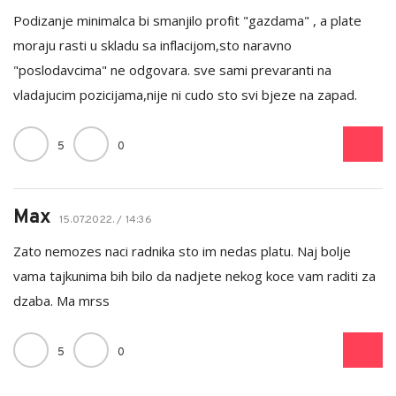
Podizanje minimalca bi smanjilo profit "gazdama" , a plate
moraju rasti u skladu sa inflacijom,sto naravno
"poslodavcima" ne odgovara. sve sami prevaranti na
vladajucim pozicijama,nije ni cudo sto svi bjeze na zapad.
5
0
Max
15.07.2022. / 14:36
Zato nemozes naci radnika sto im nedas platu. Naj bolje
vama tajkunima bih bilo da nadjete nekog koce vam raditi za
dzaba. Ma mrss
5
0