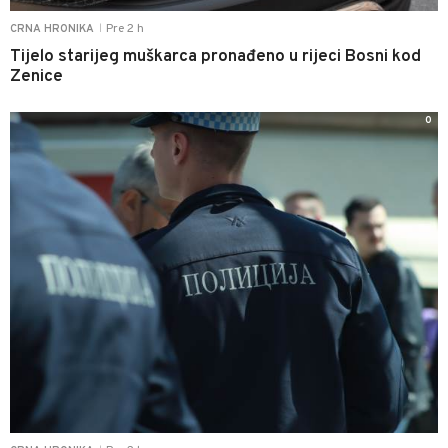
Pre 2 h
CRNA HRONIKA
|
Tijelo starijeg muškarca pronađeno u rijeci Bosni kod
Zenice
0