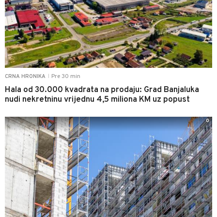
Pre 30 min
CRNA HRONIKA
|
Hala od 30.000 kvadrata na prodaju: Grad Banjaluka
nudi nekretninu vrijednu 4,5 miliona KM uz popust
0