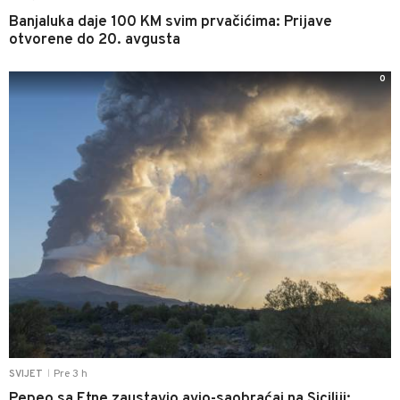
Banjaluka daje 100 KM svim prvačićima: Prijave
otvorene do 20. avgusta
0
Pre 3 h
SVIJET
|
Pepeo sa Etne zaustavio avio-saobraćaj na Siciliji: