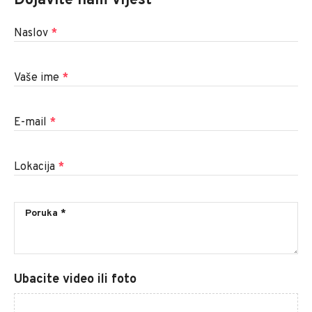
Dojavite nam vijest
Naslov
*
Vaše ime
*
E-mail
*
Lokacija
*
Ubacite video ili foto