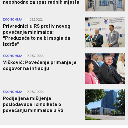
neophodno za spas radnih mjesta
4
EKONOMIJA
14.07.2022.
|
Privrednici u RS protiv novog
povećanja minimalca:
"Preduzeća to ne bi mogla da
izdrže"
0
EKONOMIJA
19.05.2022.
|
Višković: Povećanje primanja je
odgovor na inflaciju
3
EKONOMIJA
19.05.2022.
|
Podijeljena mišljenja
poslodavaca i sindikata o
povećanju minimalca u RS