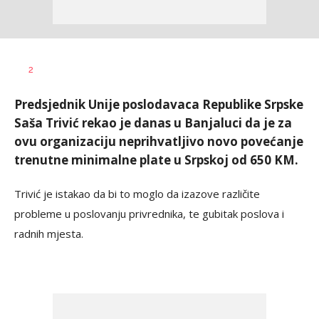
Dragana
AUTOR
2
Božić
Predsjednik Unije poslodavaca Republike Srpske
Saša Trivić rekao je danas u Banjaluci da je za
ovu organizaciju neprihvatljivo novo povećanje
trenutne minimalne plate u Srpskoj od 650 KM.
Trivić je istakao da bi to moglo da izazove različite
probleme u poslovanju privrednika, te gubitak poslova i
radnih mjesta.