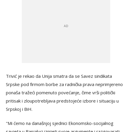
Trivić je rekao da Unija smatra da se Savez sindikata
Srpske pod firmom borbe za radnička prava neprimjereno
ponaša tražeći pomenuto povećanje, čime vrši politički
pritisak i zloupotrebljava predstojeće izbore i situaciju u
Srpskoj i BiH.
"Mi ćemo na današnjoj sjednici Ekonomsko-socijalnog
savjeta u Banjaluci iznijeti svoje argumente i razgovarati,