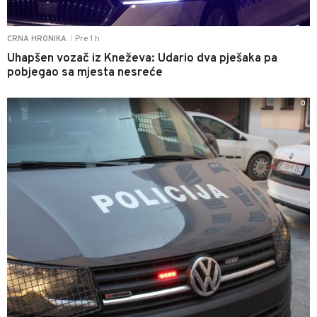
Pre 1 h
CRNA HRONIKA
|
Uhapšen vozač iz Kneževa: Udario dva pješaka pa
pobjegao sa mjesta nesreće
0