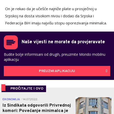
On je rekao da je učešće najniže plate u prosječnoj u
Srpskoj na dosta visokom nivou i dodao da Srpska i
Federacija BiH imaju najvišu stopu oporezivanja minimalca.
Naše vijesti ne morate da provjeravate
Budite bolje informisani od drugih, preuzmite Mondo mobilnu
aplikaciju
PREUZMI APLIKACIJU
PROČITAJTE I OVO
1
EKONOMIJA
14.07.2022.
|
Iz Sindikata odgovorili Privrednoj
komori: Povećanje minimalca je