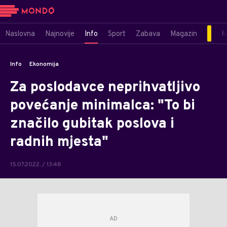
Naslovna
Najnovije
Info
Sport
Zabava
Magazin
M
Info
Ekonomija
Za poslodavce neprihvatljivo
povećanje minimalca: "To bi
značilo gubitak poslova i
radnih mjesta"
15.07.2022. / 13:48