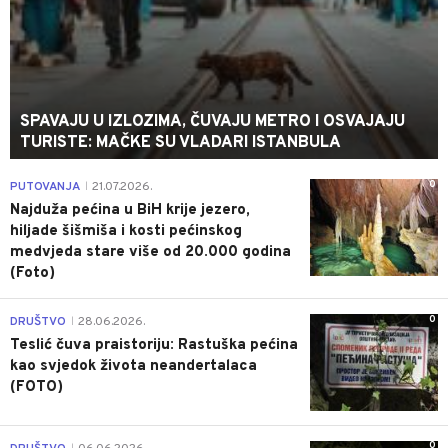
SPAVAJU U IZLOZIMA, ČUVAJU METRO I OSVAJAJU
TURISTE: MAČKE SU VLADARI ISTANBULA
0
PUTOVANJA
21.07.2026.
|
Najduža pećina u BiH krije jezero,
hiljade šišmiša i kosti pećinskog
medvjeda stare više od 20.000 godina
(Foto)
0
DRUŠTVO
28.06.2026.
|
Teslić čuva praistoriju: Rastuška pećina
kao svjedok života neandertalaca
(FOTO)
0