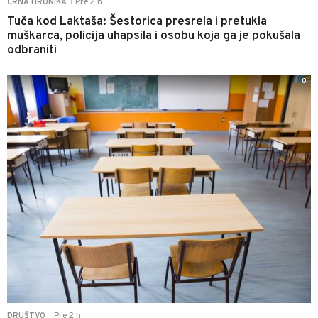
Pre 2 h
CRNA HRONIKA
|
Tuča kod Laktaša: Šestorica presrela i pretukla
muškarca, policija uhapsila i osobu koja ga je pokušala
odbraniti
0
Pre 2 h
DRUŠTVO
|