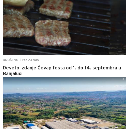
Pre 23 min
DRUŠTVO
|
Deveto izdanje Ćevap festa od 1. do 14. septembra u
Banjaluci
0