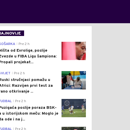
NAJNOVIJE
0
KOŠARKA
Pre 2 h
|
Ništa od Evrolige, poslije
Zvezde u FIBA Ligu šampiona:
Propali projekat...
0
SVIJET
Pre 2 h
|
Ruski stručnjaci pomažu u
Africi: Razvijen prvi test za
rano otkrivanje ...
0
FUDBAL
Pre 2 h
|
Puzigaća poslije poraza BSK-
a u istorijskom meču: Moglo je
da ode i na j...
0
FUDBAL
Pre 2 h
|