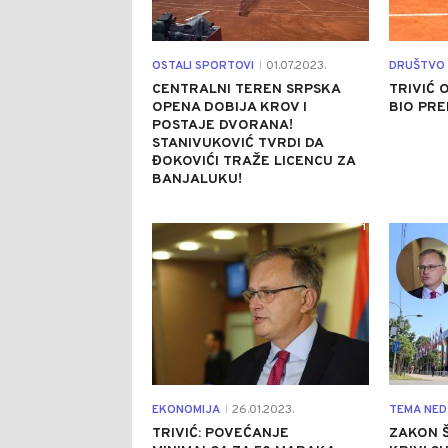
OSTALI SPORTOVI
01.07.2023.
DRUŠTVO
|
CENTRALNI TEREN SRPSKA
TRIVIĆ 
OPENA DOBIJA KROV I
BIO PR
POSTAJE DVORANA!
STANIVUKOVIĆ TVRDI DA
ĐOKOVIĆI TRAŽE LICENCU ZA
BANJALUKU!
1
EKONOMIJA
26.01.2023.
TEMA NED
|
TRIVIĆ: POVEĆANJE
ZAKON Š