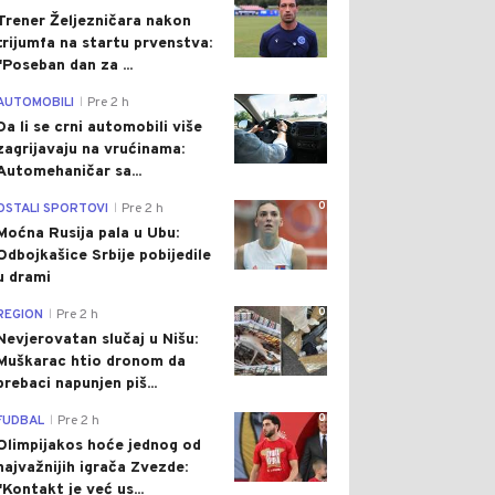
Trener Željezničara nakon
trijumfa na startu prvenstva:
"Poseban dan za ...
0
AUTOMOBILI
Pre 2 h
|
Da li se crni automobili više
zagrijavaju na vrućinama:
Automehaničar sa...
0
OSTALI SPORTOVI
Pre 2 h
|
Moćna Rusija pala u Ubu:
Odbojkašice Srbije pobijedile
u drami
0
REGION
Pre 2 h
|
Nevjerovatan slučaj u Nišu:
Muškarac htio dronom da
prebaci napunjen piš...
0
FUDBAL
Pre 2 h
|
Olimpijakos hoće jednog od
najvažnijih igrača Zvezde:
"Kontakt je već us...