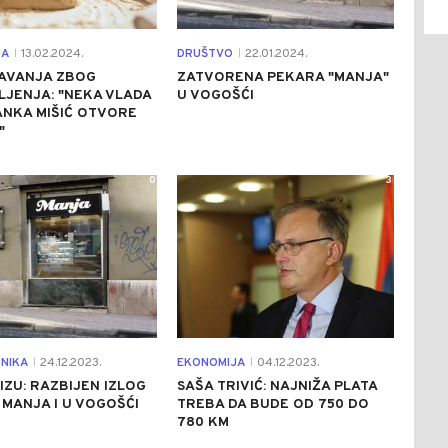
JA
13.02.2024.
DRUŠTVO
22.01.2024.
|
|
AVANJA ZBOG
ZATVORENA PEKARA "MANJA"
JENJA: "NEKA VLADA
U VOGOŠĆI
RANKA MIŠIĆ OTVORE
"
0
3
NIKA
24.12.2023.
EKONOMIJA
04.12.2023.
|
|
NIZU: RAZBIJEN IZLOG
SAŠA TRIVIĆ: NAJNIŽA PLATA
MANJA I U VOGOŠĆI
TREBA DA BUDE OD 750 DO
780 KM