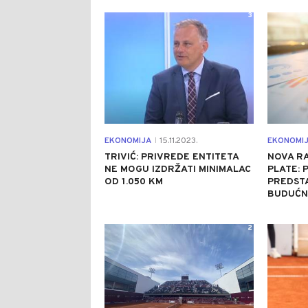
3
EKONOMIJA
15.11.2023.
EKONOMI
|
TRIVIĆ: PRIVREDE ENTITETA
NOVA RA
NE MOGU IZDRŽATI MINIMALAC
PLATE: 
OD 1.050 KM
PREDSTA
BUDUĆN
2