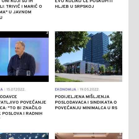
 ONI KOJI SU IH
EVO KOLIKO ĆE POSKUPITI
I: TRIVIĆ I MARIĆ O
HLJEB U SRPSKOJ
MA" U JAVNOM
U
2
3
JA
15.07.2022.
EKONOMIJA
19.05.2022.
|
|
LODAVCE
PODIJELJENA MIŠLJENJA
VATLJIVO POVEĆANJE
POSLODAVACA I SINDIKATA O
CA: "TO BI ZNAČILO
POVEĆANJU MINIMALCA U RS
 POSLOVA I RADNIH
"
1
0