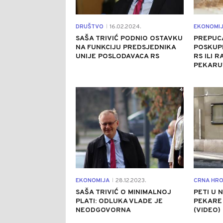
DRUŠTVO
16.02.2024.
EKONOMI
|
SAŠA TRIVIĆ PODNIO OSTAVKU
PREPUC
NA FUNKCIJU PREDSJEDNIKA
POSKUPL
UNIJE POSLODAVACA RS
RS ILI 
PEKARU
4
EKONOMIJA
28.12.2023.
CRNA HRO
|
SAŠA TRIVIĆ O MINIMALNOJ
PETI U 
PLATI: ODLUKA VLADE JE
PEKARE 
NEODGOVORNA
(VIDEO)