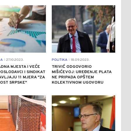
0
0
JA
27.10.2023.
POLITIKA
18.09.2023.
|
|
DNA MJESTA I VEĆE
TRIVIĆ ODGOVORIO
POSLODAVCI I SINDIKAT
MIŠIĆEVOJ: UREĐENJE PLATA
VLJAJU 11 MJERA "ZA
NE PRIPADA OPŠTEM
OST SRPSKE"
KOLEKTIVNOM UGOVORU
3
1