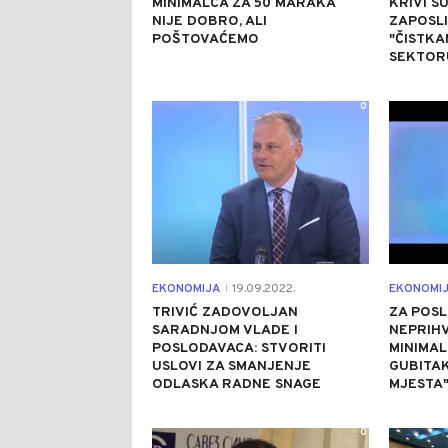
MINIMALCA ZA 50 MARAKA
KRIVI SU
NIJE DOBRO, ALI
ZAPOSLIL
POŠTOVAĆEMO
"ČISTKA
SEKTOR
0
EKONOMIJA
19.09.2022.
EKONOMI
|
TRIVIĆ ZADOVOLJAN
ZA POS
SARADNJOM VLADE I
NEPRIH
POSLODAVACA: STVORITI
MINIMAL
USLOVI ZA SMANJENJE
GUBITAK
ODLASKA RADNE SNAGE
MJESTA
0