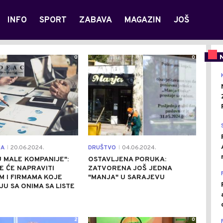
INFO
SPORT
ZABAVA
MAGAZIN
JOŠ
0
0
JA
20.06.2024.
DRUŠTVO
04.06.2024.
|
|
U MALE KOMPANIJE":
OSTAVLJENA PORUKA:
E ĆE NAPRAVITI
ZATVORENA JOŠ JEDNA
 I FIRMAMA KOJE
"MANJA" U SARAJEVU
U SA ONIMA SA LISTE
2
0