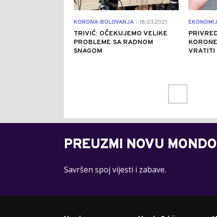
KORONA-BOLOVANJA
18.03.2021.
EKONOMI
|
TRIVIĆ: OČEKUJEMO VELIKE
PRIVRED
PROBLEME SA RADNOM
KORONE:
SNAGOM
VRATITI
PREUZMI NOVU MONDO
Savršen spoj vijesti i zabave.