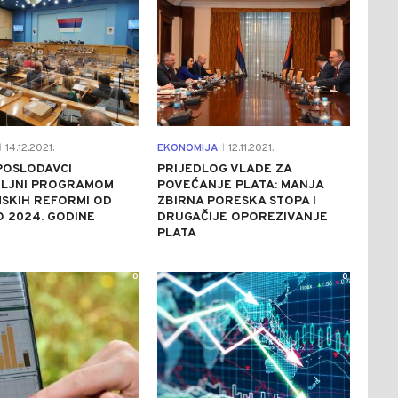
14.12.2021.
EKONOMIJA
12.11.2021.
|
|
 POSLODAVCI
PRIJEDLOG VLADE ZA
LJNI PROGRAMOM
POVEĆANJE PLATA: MANJA
SKIH REFORMI OD
ZBIRNA PORESKA STOPA I
O 2024. GODINE
DRUGAČIJE OPOREZIVANJE
PLATA
0
0