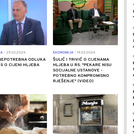
JA
29.02.2024.
EKONOMIJA
19.02.2024.
|
|
 NEPOTREBNA ODLUKA
ŠULIĆ I TRIVIĆ O CIJENAMA
S O CIJENI HLJEBA
HLJEBA U RS: "PEKARE NISU
SOCIJALNE USTANOVE -
POTREBNO KOMPROMISNO
RJEŠENJE" (VIDEO)
2
0