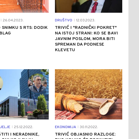
26.04.2023.
DRUŠTVO
12.03.2023.
|
|
O SNIMKU S RTS: DODIK
TRIVIĆ I "RADNIČKI POKRET"
EBLAG
NA ISTOJ STRANI: KO SE BAVI
JAVNIM POSLOM, MORA BITI
SPREMAN DA PODNESE
KLEVETU
4
2
JELJE
25.12.2022.
EKONOMIJA
30.11.2022.
|
|
TITI I NERADNIKE,
TRIVIĆ OBJASNIO RAZLOGE: