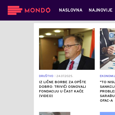
NASLOVNA
NAJNOVIJE
0
DRUŠTVO
24.07.2025.
EKONOMI
|
IZ LIČNE BORBE ZA OPŠTE
"TO NIS
DOBRO: TRIVIĆI OSNOVALI
SANKCIJ
FONDACIJU U ČAST KAĆE
PROBLEM
(VIDEO)
SARAĐUJ
OFAC-A
0