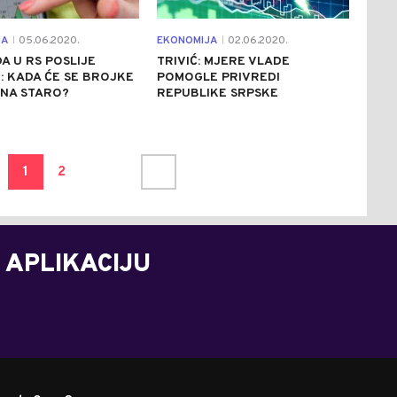
JA
05.06.2020.
EKONOMIJA
02.06.2020.
|
|
A U RS POSLIJE
TRIVIĆ: MJERE VLADE
 KADA ĆE SE BROJKE
POMOGLE PRIVREDI
 NA STARO?
REPUBLIKE SRPSKE
1
2
 APLIKACIJU