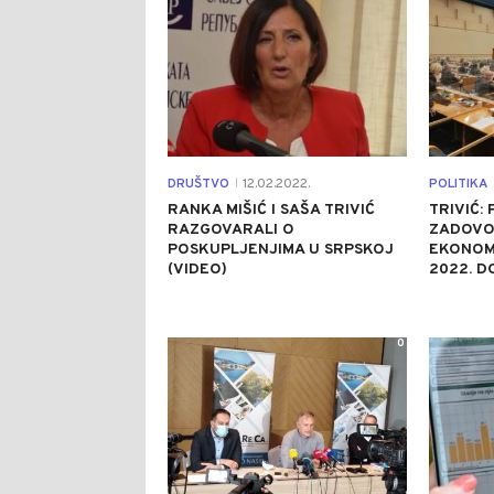
DRUŠTVO
12.02.2022.
POLITIKA
|
RANKA MIŠIĆ I SAŠA TRIVIĆ
TRIVIĆ:
RAZGOVARALI O
ZADOVO
POSKUPLJENJIMA U SRPSKOJ
EKONOM
(VIDEO)
2022. D
0