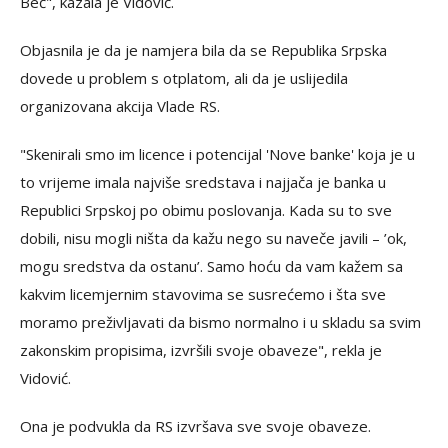
Beč", kazala je Vidović.
Objasnila je da je namjera bila da se Republika Srpska
dovede u problem s otplatom, ali da je uslijedila
organizovana akcija Vlade RS.
"Skenirali smo im licence i potencijal 'Nove banke' koja je u
to vrijeme imala najviše sredstava i najjača je banka u
Republici Srpskoj po obimu poslovanja. Kada su to sve
dobili, nisu mogli ništa da kažu nego su naveče javili – ’ok,
mogu sredstva da ostanu’. Samo hoću da vam kažem sa
kakvim licemjernim stavovima se susrećemo i šta sve
moramo preživljavati da bismo normalno i u skladu sa svim
zakonskim propisima, izvršili svoje obaveze", rekla je
Vidović.
Ona je podvukla da RS izvršava sve svoje obaveze.