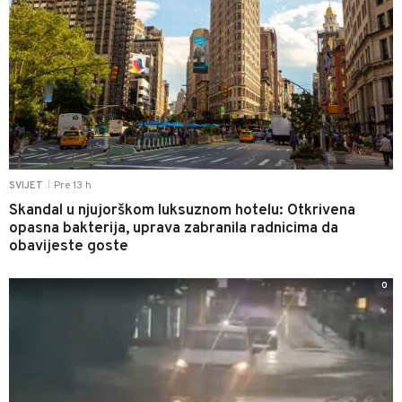
Pre 13 h
SVIJET
|
Skandal u njujorškom luksuznom hotelu: Otkrivena
opasna bakterija, uprava zabranila radnicima da
obavijeste goste
0