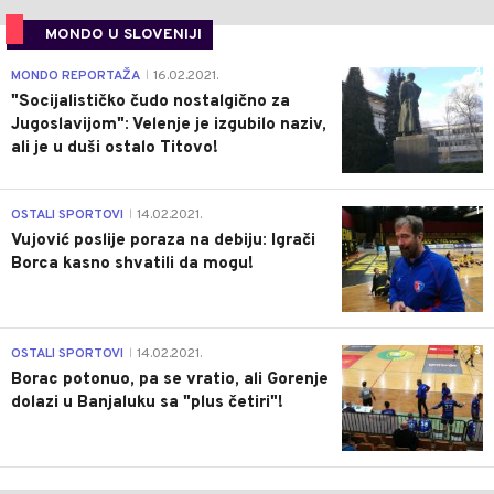
MONDO U SLOVENIJI
4
MONDO REPORTAŽA
16.02.2021.
|
"Socijalističko čudo nostalgično za
Jugoslavijom": Velenje je izgubilo naziv,
ali je u duši ostalo Titovo!
1
OSTALI SPORTOVI
14.02.2021.
|
Vujović poslije poraza na debiju: Igrači
Borca kasno shvatili da mogu!
3
OSTALI SPORTOVI
14.02.2021.
|
Borac potonuo, pa se vratio, ali Gorenje
dolazi u Banjaluku sa "plus četiri"!