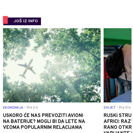
JOŠ IZ INFO
0
EKONOMIJA
Pre 2 h
SVIJET
Pre 11 h
|
|
USKORO ĆE NAS PREVOZITI AVIONI
RUSKI STRU
NA BATERIJE? MOGLI BI DA LETE NA
AFRICI: RAZ
VEOMA POPULARNIM RELACIJAMA
RANO OTKRI