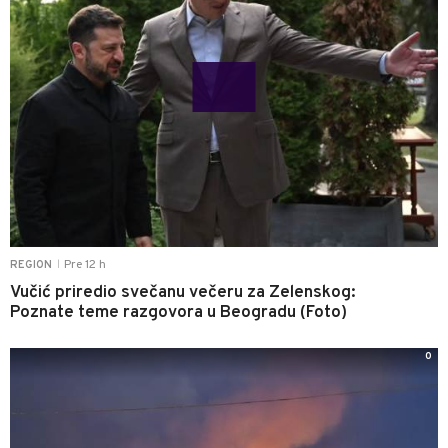
Pre 12 h
REGION
|
Vučić priredio svečanu večeru za Zelenskog:
Poznate teme razgovora u Beogradu (Foto)
0