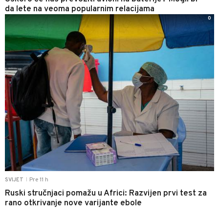
da lete na veoma popularnim relacijama
0
Pre 11 h
SVIJET
|
Ruski stručnjaci pomažu u Africi: Razvijen prvi test za
rano otkrivanje nove varijante ebole