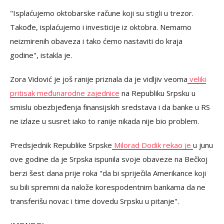
"Isplaćujemo oktobarske račune koji su stigli u trezor.
Takođe, isplaćujemo i investicije iz oktobra. Nemamo
neizmirenih obaveza i tako ćemo nastaviti do kraja
godine", istakla je.
Zora Vidović je još ranije priznala da je vidljiv veoma
veliki
pritisak međunarodne zajednice
na Republiku Srpsku u
smislu obezbjeđenja finansijskih sredstava i da banke u RS
ne izlaze u susret iako to ranije nikada nije bio problem.
Predsjednik Republike Srpske
Milorad Dodik rekao je
u junu
ove godine da je Srpska ispunila svoje obaveze na Bečkoj
berzi šest dana prije roka "da bi spriječila Amerikance koji
su bili spremni da nalože korespodentnim bankama da ne
transferišu novac i time dovedu Srpsku u pitanje".