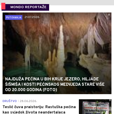
MONDO REPORTAŽE
0
21.07.2026.
PUTOVANJA
NAJDUŽA PEĆINA U BIH KRIJE JEZERO, HILJADE
ŠIŠMIŠA I KOSTI PEĆINSKOG MEDVJEDA STARE VIŠE
OD 20.000 GODINA (FOTO)
0
DRUŠTVO
28.06.2026.
|
Teslić čuva praistoriju: Rastuška pećina
kao svjedok života neandertalaca