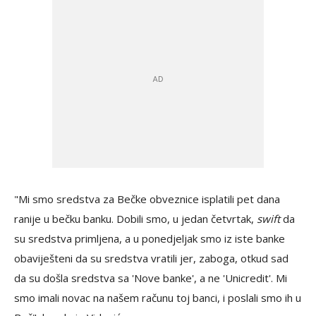
"Mi smo sredstva za Bečke obveznice isplatili pet dana
ranije u bečku banku. Dobili smo, u jedan četvrtak,
swift
da
su sredstva primljena, a u ponedjeljak smo iz iste banke
obaviješteni da su sredstva vratili jer, zaboga, otkud sad
da su došla sredstva sa 'Nove banke', a ne 'Unicredit'. Mi
smo imali novac na našem računu toj banci, i poslali smo ih u