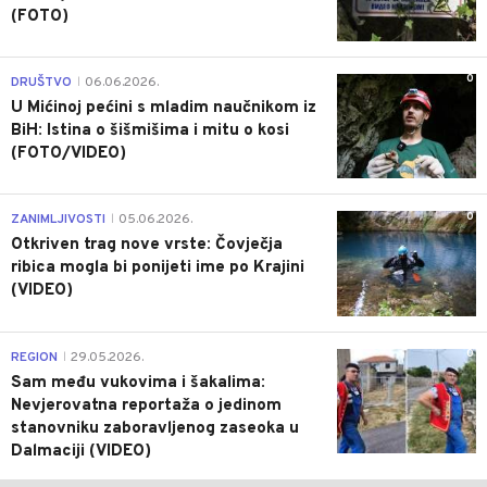
(FOTO)
0
DRUŠTVO
06.06.2026.
|
U Mićinoj pećini s mladim naučnikom iz
BiH: Istina o šišmišima i mitu o kosi
(FOTO/VIDEO)
0
ZANIMLJIVOSTI
05.06.2026.
|
Otkriven trag nove vrste: Čovječja
ribica mogla bi ponijeti ime po Krajini
(VIDEO)
0
REGION
29.05.2026.
|
Sam među vukovima i šakalima:
Nevjerovatna reportaža o jedinom
stanovniku zaboravljenog zaseoka u
Dalmaciji (VIDEO)