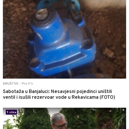
Pre 11 h
DRUŠTVO
|
Sabotaža u Banjaluci: Nesavjesni pojedinci uništili
ventil i isušili rezervoar vode u Rekavicama (FOTO)
0
5 slika