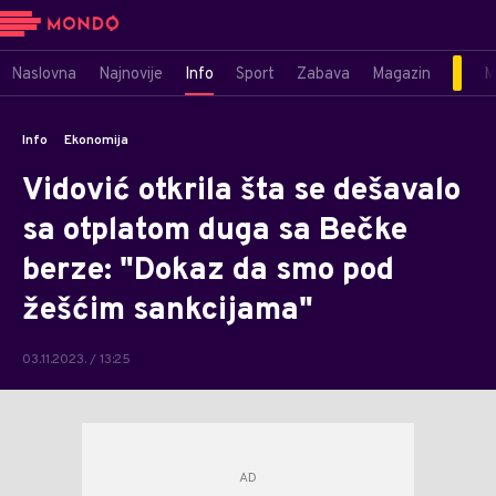
Naslovna
Najnovije
Info
Sport
Zabava
Magazin
M
Info
Ekonomija
Vidović otkrila šta se dešavalo
sa otplatom duga sa Bečke
berze: "Dokaz da smo pod
žešćim sankcijama"
03.11.2023. / 13:25