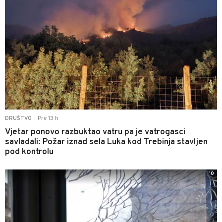
Pre 13 h
DRUŠTVO
|
Vjetar ponovo razbuktao vatru pa je vatrogasci
savladali: Požar iznad sela Luka kod Trebinja stavljen
pod kontrolu
0