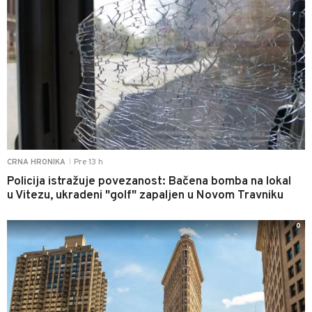
Pre 13 h
CRNA HRONIKA
|
Policija istražuje povezanost: Bačena bomba na lokal
u Vitezu, ukradeni "golf" zapaljen u Novom Travniku
0