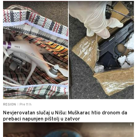
0
Pre 11 h
REGION
|
Nevjerovatan slučaj u Nišu: Muškarac htio dronom da
prebaci napunjen pištolj u zatvor
1