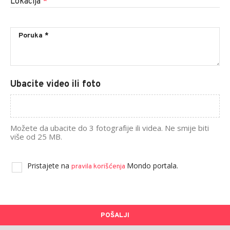
Lokacija
*
Ubacite video ili foto
Možete da ubacite do 3 fotografije ili videa. Ne smije biti
više od 25 MB.
Pristajete na
Mondo portala.
pravila korišćenja
POŠALJI