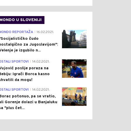
MONDO U SLOVENIJI
4
MONDO REPORTAŽA
16.02.2021.
|
"Socijalističko čudo
nostalgično za Jugoslavijom":
Velenje je izgubilo n...
1
OSTALI SPORTOVI
14.02.2021.
|
Vujović poslije poraza na
debiju: Igrači Borca kasno
shvatili da mogu!
3
OSTALI SPORTOVI
14.02.2021.
|
Borac potonuo, pa se vratio,
ali Gorenje dolazi u Banjaluku
sa "plus čet...