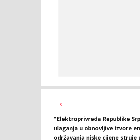
Dragana
AUTOR
0
Božić
"Elektroprivreda Republike Srps
ulaganja u obnovljive izvore ene
održavanja niske cijene struje u