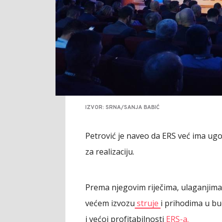
IZVOR: SRNA/SANJA BABIĆ
Petrović je naveo da ERS već ima ugo
za realizaciju.
Prema njegovim riječima, ulaganjima u
većem izvozu
struje
i prihodima u bu
i većoj profitabilnosti
ERS-a.