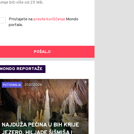
smije biti više od 25 MB.
Pristajete na
pravila korišćenja
Mondo
portala.
POŠALJI
MONDO REPORTAŽE
0
21.07.2026.
PUTOVANJA
NAJDUŽA PEĆINA U BIH KRIJE
JEZERO, HILJADE ŠIŠMIŠA I