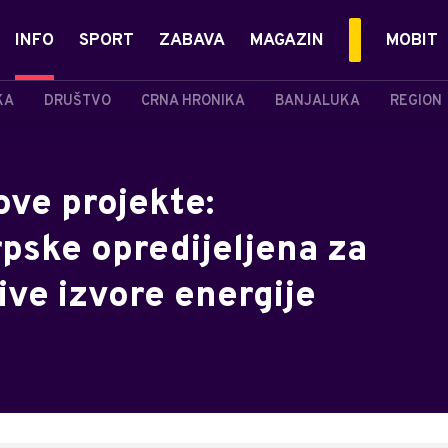
INFO
SPORT
ZABAVA
MAGAZIN
MOBIT
KA
DRUŠTVO
CRNA HRONIKA
BANJALUKA
REGION
ove projekte:
pske opredijeljena za
ive izvore energije