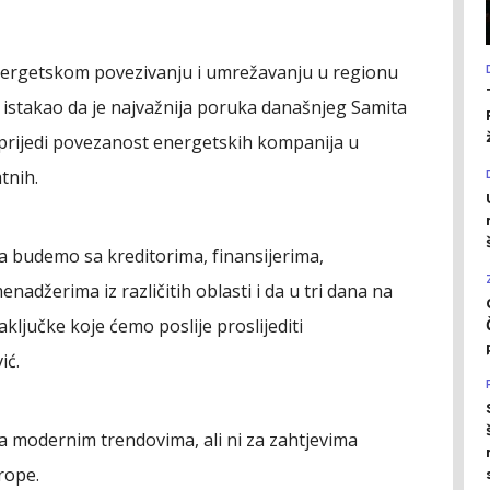
energetskom povezivanju i umrežavanju u regionu
 istakao da je najvažnija poruka današnjeg Samita
prijedi povezanost energetskih kompanija u
tnih.
 da budemo sa kreditorima, finansijerima,
nadžerima iz različitih oblasti i da u tri dana na
ljučke koje ćemo poslije proslijediti
ić.
 za modernim trendovima, ali ni za zahtjevima
rope.