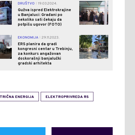
0
7
DRUŠTVO
19.03.2024.
|
Gužva ispred Elektrokrajine
u Banjaluci: Građani po
nekoliko sati čekaju da
potpišu ugovor (FOTO)
3
0
EKONOMIJA
29.11.2023.
|
ERS planira da gradi
kongresni centar u Trebinju,
za konkurs angažovan
doskorašnji banjalučki
gradski arhitekta
TRIČNA ENERGIJA
ELEKTROPRIVREDA RS