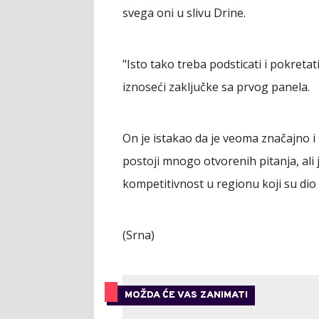
svega oni u slivu Drine.
"Isto tako treba podsticati i pokreta
iznoseći zaključke sa prvog panela.
On je istakao da je veoma značajno i 
postoji mnogo otvorenih pitanja, ali j
kompetitivnost u regionu koji su di
(Srna)
MOŽDA ĆE VAS ZANIMATI