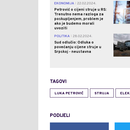
EKONOMIJA
22.02.2024.
|
Petrović o cijeni struje u RS:
Trenutno nema razloga za
poskupljenjem, problem je
ako je budemo morali
uvoziti
POLITIKA
28.02.2024.
|
Sud odlučio: Odluka o
povećanju cijene struje u
Srpskoj - neustavna
TAGOVI
LUKA PETROVIĆ
STRUJA
ELEK
PODIJELI