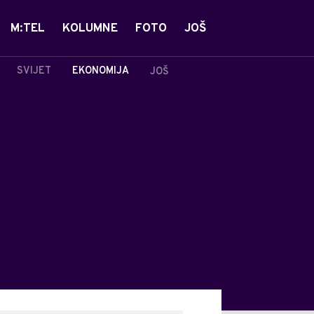
M:TEL
KOLUMNE
FOTO
JOŠ
SVIJET
EKONOMIJA
JOŠ