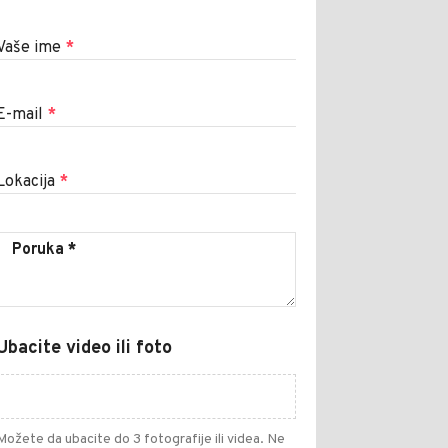
Vaše ime
*
E-mail
*
Lokacija
*
Ubacite video ili foto
Možete da ubacite do 3 fotografije ili videa. Ne