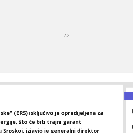
ke" (ERS) isključivo je opredijeljena za
rgije, što će biti trajni garant
 Srpskoj, izjavio je generalni direktor