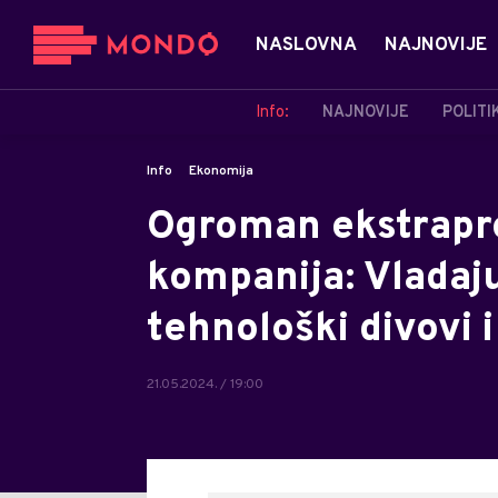
NASLOVNA
NAJNOVIJE
Info:
NAJNOVIJE
POLITI
Info
Ekonomija
Ogroman ekstrapro
kompanija: Vladaju
tehnološki divovi 
21.05.2024. / 19:00