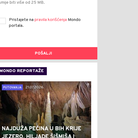
smije biti više od 25 MB.
Pristajete na
pravila korišćenja
Mondo
portala.
POŠALJI
MONDO REPORTAŽE
0
21.07.2026.
PUTOVANJA
NAJDUŽA PEĆINA U BIH KRIJE
JEZERO, HILJADE ŠIŠMIŠA I