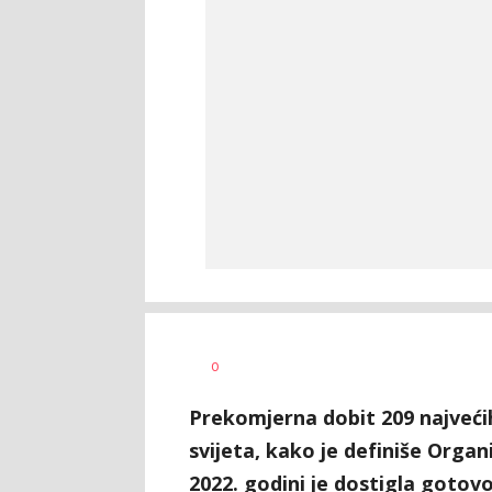
Željko
AUTOR
0
Svitlica
Prekomjerna dobit 209 najvećih 
svijeta, kako je definiše Organ
2022. godini je dostigla gotovo