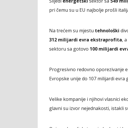
Slijedi
energetski
sektor sa
549 mili
pri čemu su u EU najbolje prošli itali
Na trećem su mjestu
tehnološki
divo
312 milijardi evra ekstraprofita
, 
sektoru sa gotovo
100 milijardi evr
Progresivno redovno oporezivanje ek
Evropske unije do 107 milijardi evra g
Velike kompanije i njihovi vlasnici
glavni su izvor nejednakosti, istakli s