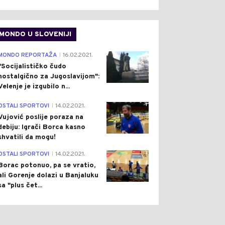
MONDO U SLOVENIJI
4
MONDO REPORTAŽA
16.02.2021.
|
"Socijalističko čudo
nostalgično za Jugoslavijom":
Velenje je izgubilo n...
1
OSTALI SPORTOVI
14.02.2021.
|
Vujović poslije poraza na
debiju: Igrači Borca kasno
shvatili da mogu!
3
OSTALI SPORTOVI
14.02.2021.
|
Borac potonuo, pa se vratio,
ali Gorenje dolazi u Banjaluku
sa "plus čet...