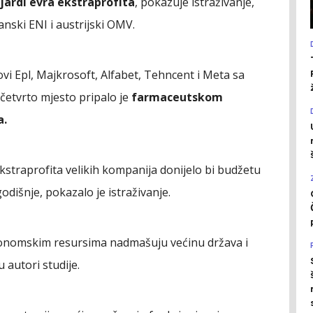
jardi evra ekstraprofita
, pokazuje istraživanje,
janski ENI i austrijski OMV.
vi Epl, Majkrosoft, Alfabet, Tehncent i Meta sa
a četvrto mjesto pripalo je
farmaceutskom
a.
straprofita velikih kompanija donijelo bi budžetu
odišnje, pokazalo je istraživanje.
 ekonomskim resursima nadmašuju većinu država i
u autori studije.