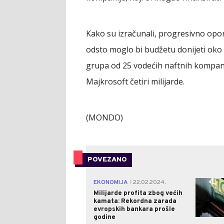
Kako su izračunali, progresivno opo
odsto moglo bi budžetu donijeti oko 
grupa od 25 vodećih naftnih kompanij
Majkrosoft četiri milijarde.
(MONDO)
POVEZANO
EKONOMIJA
22.02.2024.
|
Milijarde profita zbog većih
kamata: Rekordna zarada
evropskih bankara prošle
godine