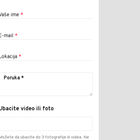
Vaše ime
*
E-mail
*
Lokacija
*
Ubacite video ili foto
Možete da ubacite do 3 fotografije ili videa. Ne