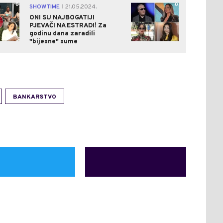
0
0
SHOWTIME
21.05.2024.
|
ONI SU NAJBOGATIJI
PJEVAČI NA ESTRADI! Za
godinu dana zaradili
"bijesne" sume
BANKARSTVO