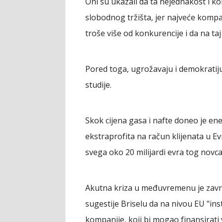
Oni su ukazali da ta nejednakost i k
slobodnog tržišta, jer najveće kompa
troše više od konkurencije i da na taj
Pored toga, ugrožavaju i demokratiju
studije.
Skok cijena gasa i nafte doneo je en
ekstraprofita na račun klijenata u E
svega oko 20 milijardi evra tog novca
Akutna kriza u međuvremenu je završe
sugestije Briselu da na nivou EU "ins
kompanije, koji bi mogao finansirati