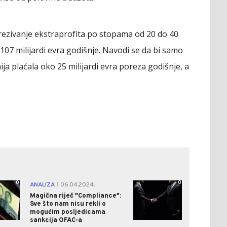
rezivanje ekstraprofita po stopama od 20 do 40
107 milijardi evra godišnje. Navodi se da bi samo
a plaćala oko 25 milijardi evra poreza godišnje, a
0
0
ANALIZA
06.04.2024.
|
Magična riječ "Compliance":
Sve što nam nisu rekli o
mogućim posljedicama
sankcija OFAC-a