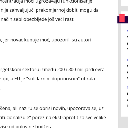
oncentracija moći ugrožavaju funkcionisanje
nije zahvaljujući prekomjernoj dobiti mogu da
 način sebi obezbijede još veći rast.
, jer novac kupuje moć, upozorili su autori
ergetskom sektoru između 200 i 300 milijardi evra
vropi, a EU je "solidarnim doprinosom" ubrala
.
na, ali naziru se obrisi novih, upozorava se, uz
titucionalizuje" porez na ekstraprofit za sve velike
 više od polovine budžeta.