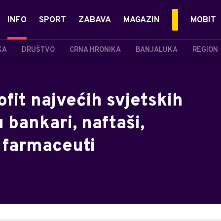
INFO
SPORT
ZABAVA
MAGAZIN
MOBIT
KA
DRUŠTVO
CRNA HRONIKA
BANJALUKA
REGION
fit najvećih svjetskih
 bankari, naftaši,
i farmaceuti