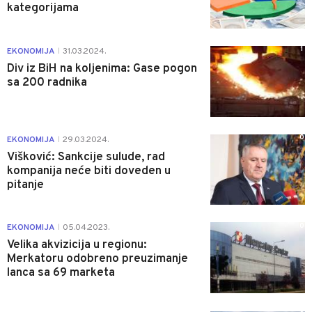
kategorijama
1
EKONOMIJA
31.03.2024.
|
Div iz BiH na koljenima: Gase pogon
sa 200 radnika
0
EKONOMIJA
29.03.2024.
|
Višković: Sankcije sulude, rad
kompanija neće biti doveden u
pitanje
0
EKONOMIJA
05.04.2023.
|
Velika akvizicija u regionu:
Merkatoru odobreno preuzimanje
lanca sa 69 marketa