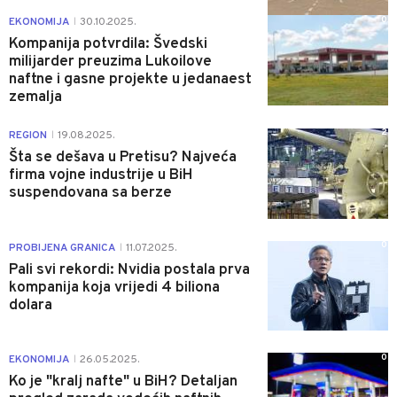
0
EKONOMIJA
30.10.2025.
|
Kompanija potvrdila: Švedski
milijarder preuzima Lukoilove
naftne i gasne projekte u jedanaest
zemalja
2
REGION
19.08.2025.
|
Šta se dešava u Pretisu? Najveća
firma vojne industrije u BiH
suspendovana sa berze
0
PROBIJENA GRANICA
11.07.2025.
|
Pali svi rekordi: Nvidia postala prva
kompanija koja vrijedi 4 biliona
dolara
0
EKONOMIJA
26.05.2025.
|
Ko je "kralj nafte" u BiH? Detaljan