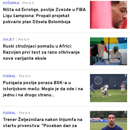
0
KOŠARKA
Pre 6 h
|
Ništa od Evrolige, poslije Zvezde u FIBA
Ligu šampiona: Propali projekat
pokvario plan Džoela Bolomboja
0
SVIJET
Pre 6 h
|
Ruski stručnjaci pomažu u Africi:
Razvijen prvi test za rano otkrivanje
nove varijante ebole
0
FUDBAL
Pre 6 h
|
Puzigaća poslije poraza BSK-a u
istorijskom meču: Moglo je da ode i na
jednu i na drugu stranu...
0
FUDBAL
Pre 6 h
|
Trener Željezničara nakon trijumfa na
startu prvenstva: "Poseban dan za