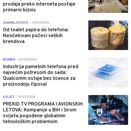
prodaja preko interneta postaje
primarni biznis
0
ZANIMLJIVOSTI
04.11.2024.
|
Od toalet papira do telefona:
Neočekivani počeci velikih
brendova
0
BOMBA
24.10.2024.
|
Industrija pametnih telefona pred
najvećim potresom do sada:
Qualcomm ostaje bez licence za
proizvodnju čipova!
1
SVIJET
19.07.2024.
|
PREKID TV PROGRAMA I AVIONSKIH
LETOVA: Kompanije u BiH i širom
svijeta pogođene globalnim
tehnološkim problemom