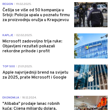
0
REGION
19.02.2025.
|
Češlja se više od 50 kompanija u
Srbiji: Policija upala u poznatu firmu
za proizvodnju oružja u Kragujevcu
0
KAPLJE
02.02.2025.
|
Microsoft zadovoljno trlja ruke:
Objavljeni rezultati pokazali
rekordne prihode i profit
0
TOP 500
21.01.2025.
|
Apple najvrijedniji brend na svijetu
za 2025, prate Microsoft i Google
0
EKONOMIJA
18.12.2024.
|
"Alibaba" prodaje lanac robnih
kuća: Cijena milijardu dolara,