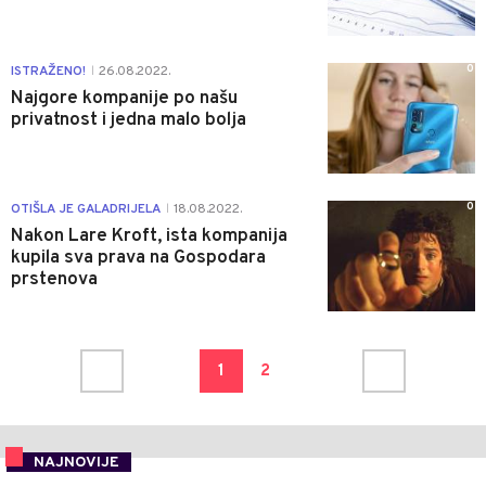
0
ISTRAŽENO!
26.08.2022.
|
Najgore kompanije po našu
privatnost i jedna malo bolja
0
OTIŠLA JE GALADRIJELA
18.08.2022.
|
Nakon Lare Kroft, ista kompanija
kupila sva prava na Gospodara
prstenova
1
2
NAJNOVIJE