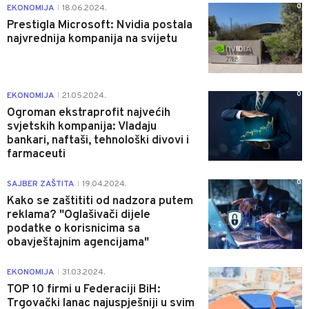
0
EKONOMIJA
18.06.2024.
|
Prestigla Microsoft: Nvidia postala
najvrednija kompanija na svijetu
0
EKONOMIJA
21.05.2024.
|
Ogroman ekstraprofit najvećih
svjetskih kompanija: Vladaju
bankari, naftaši, tehnološki divovi i
farmaceuti
0
SAJBER ZAŠTITA
19.04.2024.
|
Kako se zaštititi od nadzora putem
reklama? "Oglašivači dijele
podatke o korisnicima sa
obavještajnim agencijama"
0
EKONOMIJA
31.03.2024.
|
TOP 10 firmi u Federaciji BiH:
Trgovački lanac najuspješniji u svim