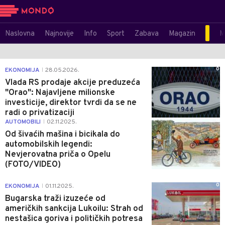
Naslovna
Najnovije
Info
Sport
Zabava
Magazin
M
0
EKONOMIJA
28.05.2026.
|
Vlada RS prodaje akcije preduzeća
"Orao": Najavljene milionske
investicije, direktor tvrdi da se ne
radi o privatizaciji
0
AUTOMOBILI
02.11.2025.
|
Od šivaćih mašina i bicikala do
automobilskih legendi:
Nevjerovatna priča o Opelu
(FOTO/VIDEO)
0
EKONOMIJA
01.11.2025.
|
Bugarska traži izuzeće od
američkih sankcija Lukoilu: Strah od
nestašica goriva i političkih potresa