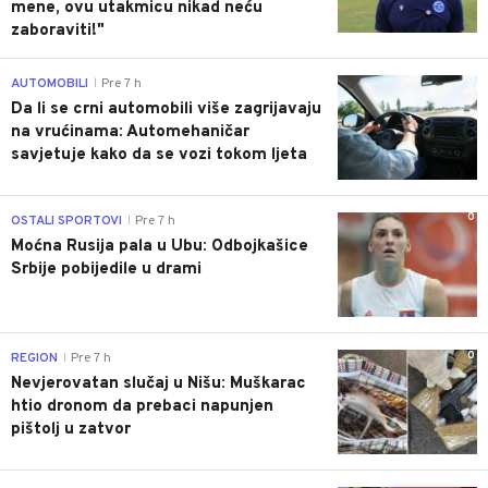
mene, ovu utakmicu nikad neću
zaboraviti!"
0
AUTOMOBILI
Pre 7 h
|
Da li se crni automobili više zagrijavaju
na vrućinama: Automehaničar
savjetuje kako da se vozi tokom ljeta
0
OSTALI SPORTOVI
Pre 7 h
|
Moćna Rusija pala u Ubu: Odbojkašice
Srbije pobijedile u drami
0
REGION
Pre 7 h
|
Nevjerovatan slučaj u Nišu: Muškarac
htio dronom da prebaci napunjen
pištolj u zatvor