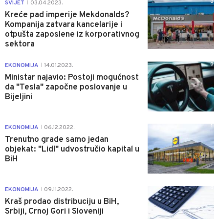
0
SVIJET
03.04.2023.
|
Kreće pad imperije Mekdonalds?
Kompanija zatvara kancelarije i
otpušta zaposlene iz korporativnog
sektora
0
EKONOMIJA
14.01.2023.
|
Ministar najavio: Postoji mogućnost
da "Tesla" započne poslovanje u
Bijeljini
1
EKONOMIJA
06.12.2022.
|
Trenutno grade samo jedan
objekat: "Lidl" udvostručio kapital u
BiH
0
EKONOMIJA
09.11.2022.
|
Kraš prodao distribuciju u BiH,
Srbiji, Crnoj Gori i Sloveniji