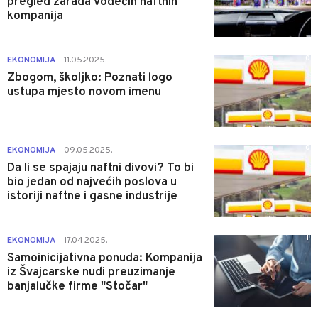
pregled zarada vodećih naftnih
kompanija
0
EKONOMIJA
11.05.2025.
|
Zbogom, školjko: Poznati logo
ustupa mjesto novom imenu
0
EKONOMIJA
09.05.2025.
|
Da li se spajaju naftni divovi? To bi
bio jedan od najvećih poslova u
istoriji naftne i gasne industrije
1
EKONOMIJA
17.04.2025.
|
Samoinicijativna ponuda: Kompanija
iz Švajcarske nudi preuzimanje
banjalučke firme "Stočar"