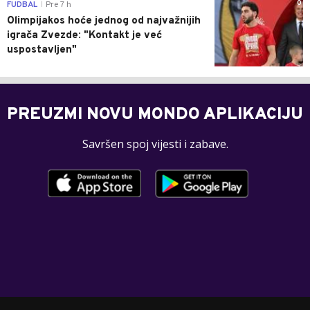
0
FUDBAL
Pre 7 h
|
Olimpijakos hoće jednog od najvažnijih
igrača Zvezde: "Kontakt je već
uspostavljen"
PREUZMI NOVU MONDO APLIKACIJU
Savršen spoj vijesti i zabave.