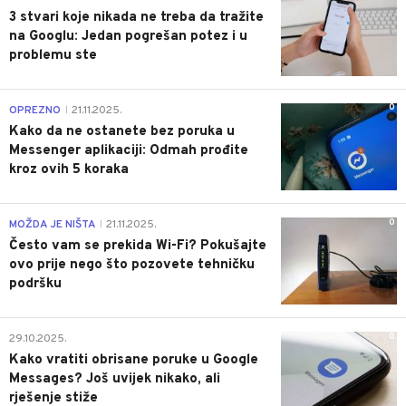
3 stvari koje nikada ne treba da tražite
na Googlu: Jedan pogrešan potez i u
problemu ste
0
OPREZNO
21.11.2025.
|
Kako da ne ostanete bez poruka u
Messenger aplikaciji: Odmah prođite
kroz ovih 5 koraka
0
MOŽDA JE NIŠTA
21.11.2025.
|
Često vam se prekida Wi-Fi? Pokušajte
ovo prije nego što pozovete tehničku
podršku
0
29.10.2025.
Kako vratiti obrisane poruke u Google
Messages? Još uvijek nikako, ali
rješenje stiže