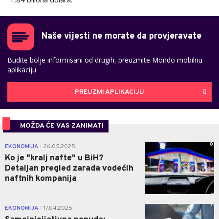
Naše vijesti ne morate da provjeravate
Budite bolje informisani od drugih, preuzmite Mondo mobilnu
aplikaciju
PREUZMI APLIKACIJU
MOŽDA ĆE VAS ZANIMATI
0
EKONOMIJA
26.05.2025.
|
Ko je "kralj nafte" u BiH?
Detaljan pregled zarada vodećih
naftnih kompanija
1
EKONOMIJA
17.04.2025.
|