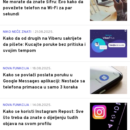
Ne morate da znate šifru: Evo kako da
povežete telefon na Wi-Fi za par
sekundi
0
NIKO NEĆE ZNATI
21.08.2025.
|
Kako da od drugih na Viberu sakrijete
da pišete: Kucajte poruke bez pritiska i
svojim tempom
0
NOVA FUNKCIJA
18.08.2025.
|
Kako se povlači poslata poruku u
Google Messages aplikaciji: Nestaće sa
telefona primaoca u samo 3 koraka
0
NOVA FUNKCIJA
14.08.2025.
|
Kako se koristi Instagram Repost: Sve
što treba da znate o dijeljenju tuđih
objava na svom profilu