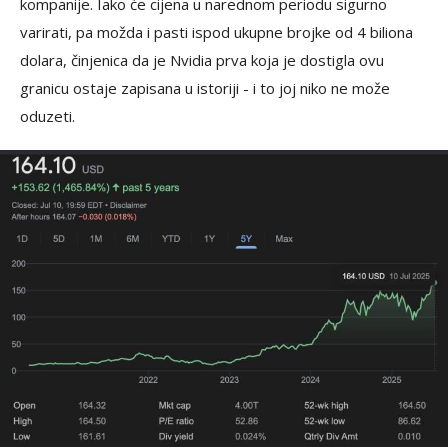
kompanije. Iako će cijena u narednom periodu sigurno
varirati, pa možda i pasti ispod ukupne brojke od 4 biliona
dolara, činjenica da je Nvidia prva koja je dostigla ovu
granicu ostaje zapisana u istoriji - i to joj niko ne može
oduzeti.