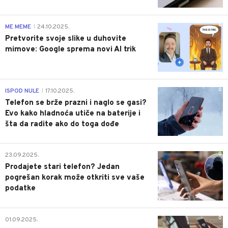
0
ME MEME
24.10.2025.
|
Pretvorite svoje slike u duhovite
mimove: Google sprema novi AI trik
0
ISPOD NULE
17.10.2025.
|
Telefon se brže prazni i naglo se gasi?
Evo kako hladnoća utiče na baterije i
šta da radite ako do toga dođe
0
23.09.2025.
Prodajete stari telefon? Jedan
pogrešan korak može otkriti sve vaše
podatke
0
01.09.2025.