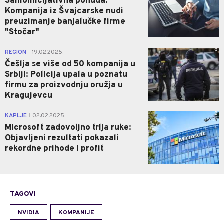
Samoinicijativna ponuda:
Kompanija iz Švajcarske nudi
preuzimanje banjalučke firme
"Stočar"
0
REGION
19.02.2025.
|
Češlja se više od 50 kompanija u
Srbiji: Policija upala u poznatu
firmu za proizvodnju oružja u
Kragujevcu
0
KAPLJE
02.02.2025.
|
Microsoft zadovoljno trlja ruke:
Objavljeni rezultati pokazali
rekordne prihode i profit
TAGOVI
NVIDIA
KOMPANIJE