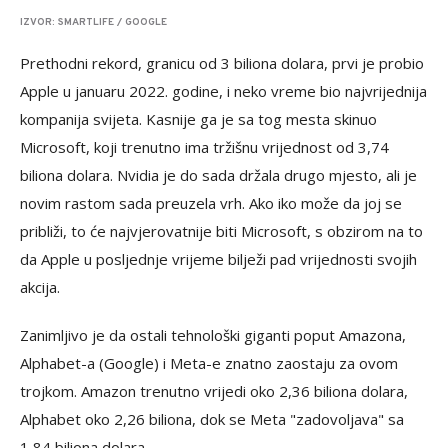
IZVOR: SMARTLIFE / GOOGLE
Prethodni rekord, granicu od 3 biliona dolara, prvi je probio
Apple u januaru 2022. godine, i neko vreme bio najvrijednija
kompanija svijeta. Kasnije ga je sa tog mesta skinuo
Microsoft, koji trenutno ima tržišnu vrijednost od 3,74
biliona dolara. Nvidia je do sada držala drugo mjesto, ali je
novim rastom sada preuzela vrh. Ako iko može da joj se
približi, to će najvjerovatnije biti Microsoft, s obzirom na to
da Apple u posljednje vrijeme bilježi pad vrijednosti svojih
akcija.
Zanimljivo je da ostali tehnološki giganti poput Amazona,
Alphabet-a (Google) i Meta-e znatno zaostaju za ovom
trojkom. Amazon trenutno vrijedi oko 2,36 biliona dolara,
Alphabet oko 2,26 biliona, dok se Meta "zadovoljava" sa
1,84 biliona dolara.