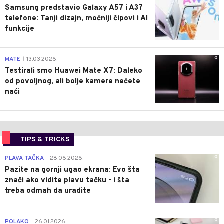
Samsung predstavio Galaxy A57 i A37
telefone: Tanji dizajn, moćniji čipovi i AI
funkcije
0
MATE
13.03.2026.
|
Testirali smo Huawei Mate X7: Daleko
od povoljnog, ali bolje kamere nećete
naći
TIPS & TRICKS
0
PLAVA TAČKA
28.06.2026.
|
Pazite na gornji ugao ekrana: Evo šta
znači ako vidite plavu tačku - i šta
treba odmah da uradite
0
POLAKO
26.01.2026.
|