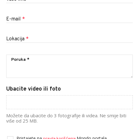
E-mail
*
Lokacija
*
Ubacite video ili foto
Možete da ubacite do 3 fotografije ili videa. Ne smije biti
više od 25 MB.
Pristajete na
Mondo portala.
pravila korišćenja