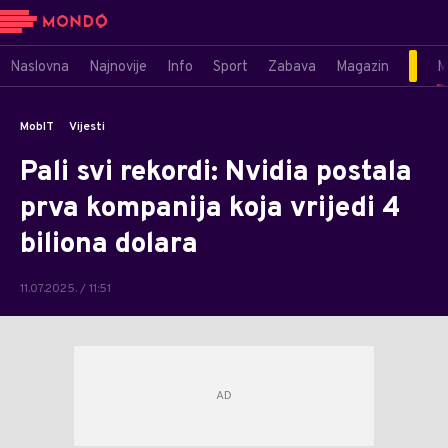
Naslovna
Najnovije
Info
Sport
Zabava
Magazin
M
MobIT
Vijesti
Pali svi rekordi: Nvidia postala
prva kompanija koja vrijedi 4
biliona dolara
11.07.2025. / 11:51