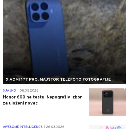
XIAOMI 17T PRO: MAJSTOR TELEFOTO FOTOGRAFIJE
0
SJAJNO
08.05.2026.
|
Honor 600 na testu: Nepogrešiv izbor
za uloženi novac
0
AWESOME INTELLIGENCE
26.03.2026.
|