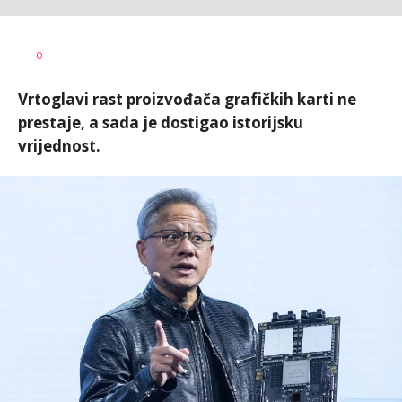
Ilija
AUTOR
0
Baošić
Vrtoglavi rast proizvođača grafičkih karti ne
prestaje, a sada je dostigao istorijsku
vrijednost.