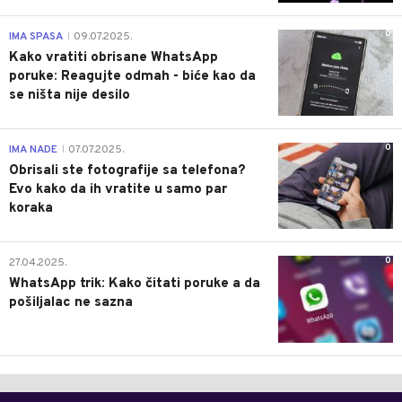
0
IMA SPASA
09.07.2025.
|
Kako vratiti obrisane WhatsApp
poruke: Reagujte odmah - biće kao da
se ništa nije desilo
0
IMA NADE
07.07.2025.
|
Obrisali ste fotografije sa telefona?
Evo kako da ih vratite u samo par
koraka
0
27.04.2025.
WhatsApp trik: Kako čitati poruke a da
pošiljalac ne sazna