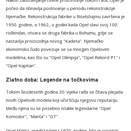
Nakon zaustavljanja civilne proizvodnje tokom rata, Opel je
počeo da obnavlja poslovanje u periodu rekonstrukcije
Njemačke. Rekonstrukcija fabrike u Riselshajmu završena je
1950. godine, a 1962., u godini kada Opel slavi svoj 100.
rođendan, otvara se druga fabrika u Bohumu, gdje se
nastavlja proizvodnja novog "Kadeta". Njemačko
ekonomsko čudo povezuje se sa mnogim Opelovim
modelima, kao što su "Opel Olimpija", "Opel Rekord P1" i
"Opel Kapitan".
Zlatno doba: Legende na točkovima
Tokom šezdesetih godina 20. vijeka rađa se čitava plejada
novih Opelovih modela koji učvršćuju njegovu reputaciju.
Među njima su se posebno istakle legendarne "Opel
Komodor", "Manta" i "GT".
Opel Manta, predstavljena 1970. godine, bila je sportski