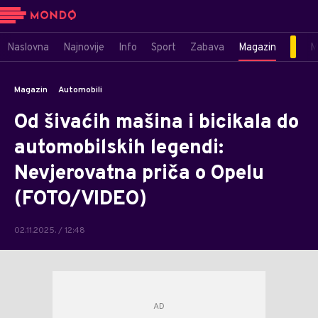
Naslovna
Najnovije
Info
Sport
Zabava
Magazin
M
Magazin
Automobili
Od šivaćih mašina i bicikala do
automobilskih legendi:
Nevjerovatna priča o Opelu
(FOTO/VIDEO)
02.11.2025. / 12:48