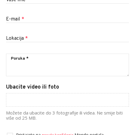
Vaše ime
*
E-mail
*
Lokacija
*
Ubacite video ili foto
Možete da ubacite do 3 fotografije ili videa. Ne smije biti
više od 25 MB.
Pristajete na
Mondo portala.