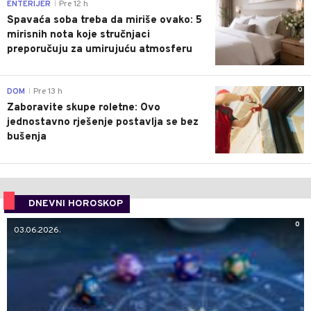
0
ENTERIJER
Pre 12 h
|
Spavaća soba treba da miriše ovako: 5
mirisnih nota koje stručnjaci
preporučuju za umirujuću atmosferu
0
DOM
Pre 13 h
|
Zaboravite skupe roletne: Ovo
jednostavno rješenje postavlja se bez
bušenja
DNEVNI HOROSKOP
0
03.06.2026.