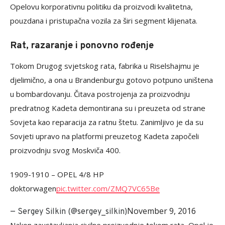
Opelovu korporativnu politiku da proizvodi kvalitetna,
pouzdana i pristupačna vozila za širi segment klijenata.
Rat, razaranje i ponovno rođenje
Tokom Drugog svjetskog rata, fabrika u Riselshajmu je
djelimično, a ona u Brandenburgu gotovo potpuno uništena
u bombardovanju. Čitava postrojenja za proizvodnju
predratnog Kadeta demontirana su i preuzeta od strane
Sovjeta kao reparacija za ratnu štetu. Zanimljivo je da su
Sovjeti upravo na platformi preuzetog Kadeta započeli
proizvodnju svog Moskviča 400.
1909-1910 – OPEL 4/8 HP
doktorwagen
pic.twitter.com/ZMQ7VC65Be
November 9, 2016
— Sergey Silkin (@sergey_silkin)