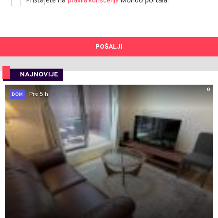
pravila korišćenja
POŠALJI
NAJNOVIJE
0
Pre 5 h
DOM