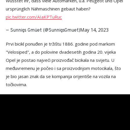
Wusstet ihr, dass viele Automarken, u.a. Peugeot und Opel
ursprünglich Nähmaschinen gebaut haben?
pic.twitter.com/AIaKPTuRuc
May 14, 2023
— Sunnigs Gmüet (@SunnigsGmuet)
Prvi bicikl ponuđen je tržištu 1886. godine pod markom
"Velosiped", a do polovine dvadesetih godina 20. vijeka
Opel je postao najveći proizvođač bicikala na svijetu. U
međuvremenu je počeo i sa proizvodnjom motocikala, što
je bio jasan znak da se kompanija orijentiše na vozila na
točkovima.