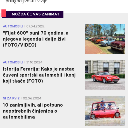
prilagodljivosti i vizije.
MOŽDA ĆE VAS ZANIMATI
0
AUTOMOBILI
07.04.2025.
|
"Fijat 600" puni 70 godina, a
njegova legenda i dalje živi
(FOTO/VIDEO)
0
AUTOMOBILI
31.10.2024.
|
Istorija Ferarija: Kako je nastao
čuveni sportski automobil i konj
koji skače (FOTO)
0
NI ZA KVIZ
02.06.2024.
|
10 zanimljivih, ali potpuno
nepotrebnih činjenica o
automobilima