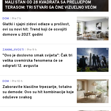
MALI STAN OD 28 KVADRATA SA PRELIJEPOM
TERASOM: TRI STVARI GA ČINE VIZUELNO VEĆIM
0
DOM
Pre 7 h
|
Glatki i sjajni zidovi odlaze u prošlost,
ovi su novi hit: Trend koji će osvojiti
domove u 2027. godini
0
ZANIMLJIVOSTI
Pre 9 h
|
"Ovo je doslovno smak svijeta": Čak tri
velika svemirska fenomena će se
odigrati 12. avgusta
0
DOM
Pre 10 h
|
Zaboravite klasične trpezarije, totalno
su demode: Ovo su hit kombinacije koje
oduševe svakog