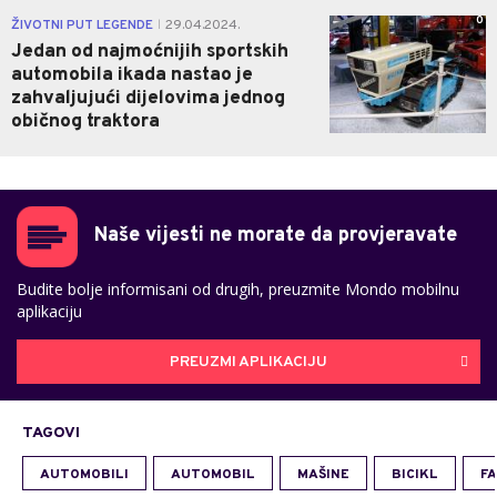
0
ŽIVOTNI PUT LEGENDE
29.04.2024.
|
Jedan od najmoćnijih sportskih
automobila ikada nastao je
zahvaljujući dijelovima jednog
običnog traktora
Naše vijesti ne morate da provjeravate
Budite bolje informisani od drugih, preuzmite Mondo mobilnu
aplikaciju
PREUZMI APLIKACIJU
TAGOVI
AUTOMOBILI
AUTOMOBIL
MAŠINE
BICIKL
F