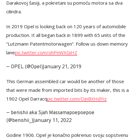
Darakovoj šasiji, a pokretani su pomoću motora sa dva
cilindra.
In 2019 Opel is looking back on 120 years of automobile
production. It all began back in 1899 with 65 units of the
“Lutzmann Patentmotorwagen”. Follow us down memory
lane
pic.twitter.com/ohPnWXGiHZ
January 21, 2019
— OPEL (@Opel)
This German assembled car would be another of those
that were made from imported bits by its maker, this is a
1902 Opel Darracq
pic.twitter.com/OjnBXHdYiz
— benishii aka Sjah Massamapoepoepoe
January 11, 2022
(@benishii_)
Godine 1906. Opel je konačno pokrenuo svoju sopstvenu