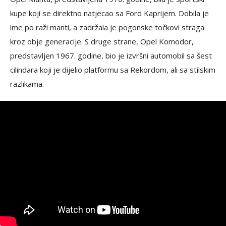
kupe koji se direktno natjecao sa Ford Kaprijem. Dobila je
ime po raži manti, a zadržala je pogonske točkovi straga
kroz obje generacije. S druge strane, Opel Komodor,
predstavljen 1967. godine, bio je izvršni automobil sa šest
cilindara koji je dijelio platformu sa Rekordom, ali sa stilskim
razlikama.