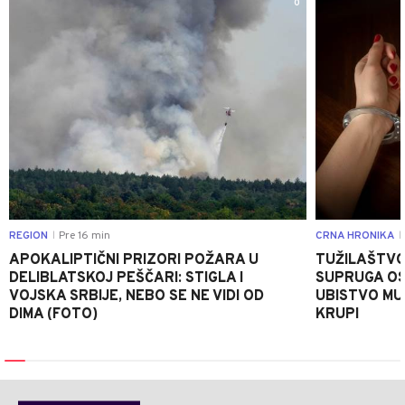
0
REGION
Pre 16 min
CRNA HRONIKA
|
|
APOKALIPTIČNI PRIZORI POŽARA U
TUŽILAŠTVO
DELIBLATSKOJ PEŠČARI: STIGLA I
SUPRUGA OS
VOJSKA SRBIJE, NEBO SE NE VIDI OD
UBISTVO MU
DIMA (FOTO)
KRUPI