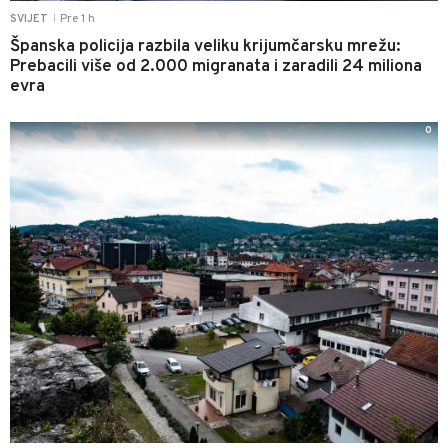
Pre 1 h
SVIJET
|
Španska policija razbila veliku krijumčarsku mrežu:
Prebacili više od 2.000 migranata i zaradili 24 miliona
evra
0