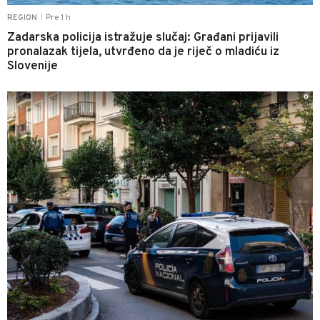
Pre 1 h
REGION
|
Zadarska policija istražuje slučaj: Građani prijavili
pronalazak tijela, utvrđeno da je riječ o mladiću iz
Slovenije
0