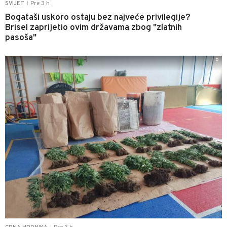
Pre 3 h
SVIJET
|
Bogataši uskoro ostaju bez najveće privilegije?
Brisel zaprijetio ovim državama zbog "zlatnih
pasoša"
0