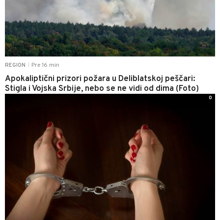
Pre 16 min
REGION
|
Apokaliptični prizori požara u Deliblatskoj peščari:
Stigla i Vojska Srbije, nebo se ne vidi od dima (Foto)
0