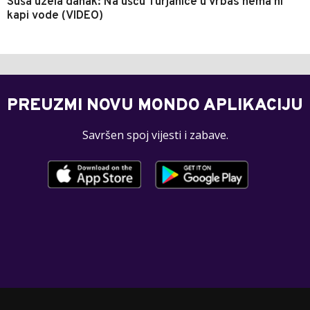
Suša uzela danak: Na ušću Turjanice u Vrbas nema ni
kapi vode (VIDEO)
PREUZMI NOVU MONDO APLIKACIJU
Savršen spoj vijesti i zabave.