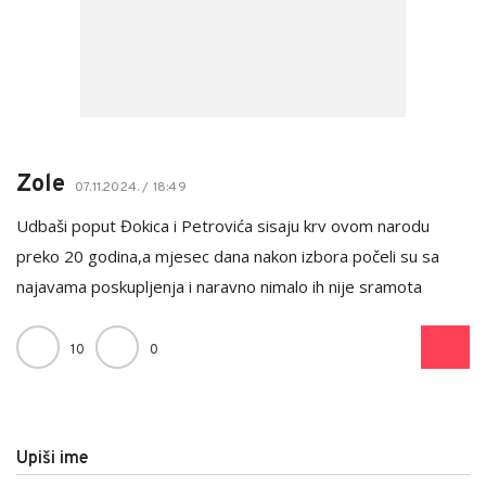
Zole
07.11.2024. / 18:49
Udbaši poput Đokica i Petrovića sisaju krv ovom narodu
preko 20 godina,a mjesec dana nakon izbora počeli su sa
najavama poskupljenja i naravno nimalo ih nije sramota
10
0
Upiši ime