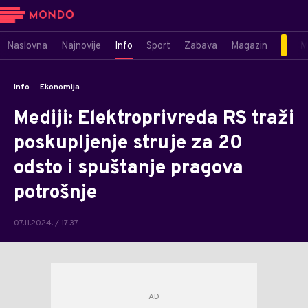
Naslovna
Najnovije
Info
Sport
Zabava
Magazin
M
Info
Ekonomija
Mediji: Elektroprivreda RS traži
poskupljenje struje za 20
odsto i spuštanje pragova
potrošnje
07.11.2024. / 17:37