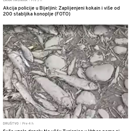
Pre 3 h
CRNA HRONIKA
|
Akcija policije u Bijeljini: Zaplijenjeni kokain i više od
200 stabljika konoplje (FOTO)
1
Pre 4 h
DRUŠTVO
|