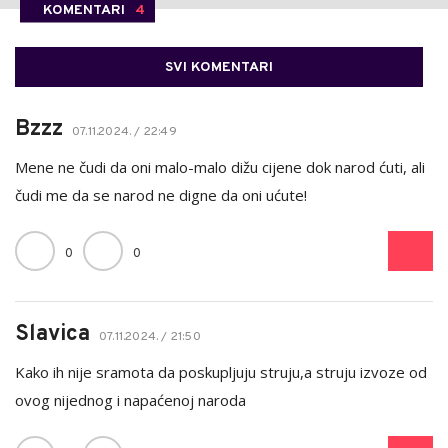
KOMENTARI
4
SVI KOMENTARI
Bzzz
07.11.2024. / 22:49
Mene ne čudi da oni malo-malo dižu cijene dok narod ćuti, ali
čudi me da se narod ne digne da oni ućute!
0
0
Slavica
07.11.2024. / 21:50
Kako ih nije sramota da poskupljuju struju,a struju izvoze od
ovog nijednog i napaćenoj naroda