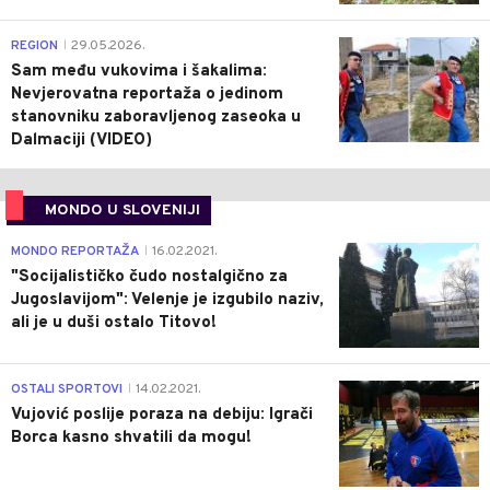
0
REGION
29.05.2026.
|
Sam među vukovima i šakalima:
Nevjerovatna reportaža o jedinom
stanovniku zaboravljenog zaseoka u
Dalmaciji (VIDEO)
MONDO U SLOVENIJI
4
MONDO REPORTAŽA
16.02.2021.
|
"Socijalističko čudo nostalgično za
Jugoslavijom": Velenje je izgubilo naziv,
ali je u duši ostalo Titovo!
1
OSTALI SPORTOVI
14.02.2021.
|
Vujović poslije poraza na debiju: Igrači
Borca kasno shvatili da mogu!