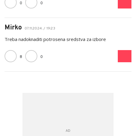
0
0
Mirko
07.11.2024. / 19:23
Treba nadoknaditi potrosena sredstva za izbore
8
0