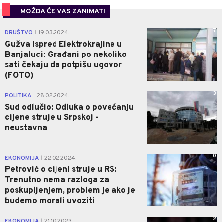
MOŽDA ĆE VAS ZANIMATI
7
DRUŠTVO
19.03.2024.
|
Gužva ispred Elektrokrajine u
Banjaluci: Građani po nekoliko
sati čekaju da potpišu ugovor
(FOTO)
3
POLITIKA
28.02.2024.
|
Sud odlučio: Odluka o povećanju
cijene struje u Srpskoj -
neustavna
0
EKONOMIJA
22.02.2024.
|
Petrović o cijeni struje u RS:
Trenutno nema razloga za
poskupljenjem, problem je ako je
budemo morali uvoziti
2
EKONOMIJA
21.10.2023.
|