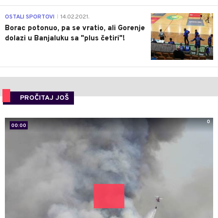
3
OSTALI SPORTOVI
14.02.2021.
|
Borac potonuo, pa se vratio, ali Gorenje
dolazi u Banjaluku sa "plus četiri"!
PROČITAJ JOŠ
0
00:00