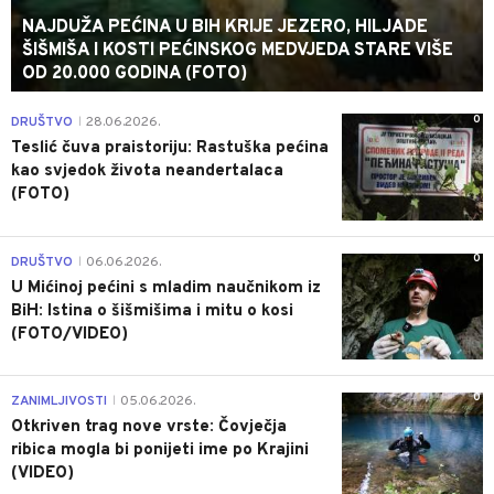
NAJDUŽA PEĆINA U BIH KRIJE JEZERO, HILJADE
ŠIŠMIŠA I KOSTI PEĆINSKOG MEDVJEDA STARE VIŠE
OD 20.000 GODINA (FOTO)
0
DRUŠTVO
28.06.2026.
|
Teslić čuva praistoriju: Rastuška pećina
kao svjedok života neandertalaca
(FOTO)
0
DRUŠTVO
06.06.2026.
|
U Mićinoj pećini s mladim naučnikom iz
BiH: Istina o šišmišima i mitu o kosi
(FOTO/VIDEO)
0
ZANIMLJIVOSTI
05.06.2026.
|
Otkriven trag nove vrste: Čovječja
ribica mogla bi ponijeti ime po Krajini
(VIDEO)