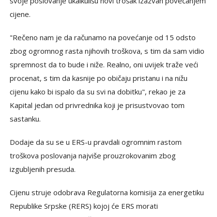
svoje poslovanje ukalkulišu novi trošak izazvan povećanjem
cijene.
"Rečeno nam je da računamo na povećanje od 15 odsto
zbog ogromnog rasta njihovih troškova, s tim da sam vidio
spremnost da to bude i niže. Realno, oni uvijek traže veći
procenat, s tim da kasnije po običaju pristanu i na nižu
cijenu kako bi ispalo da su svi na dobitku", rekao je za
Kapital jedan od privrednika koji je prisustvovao tom
sastanku.
Dodaje da su se u ERS-u pravdali ogromnim rastom
troškova poslovanja najviše prouzrokovanim zbog
izgubljenih presuda.
Cijenu struje odobrava Regulatorna komisija za energetiku
Republike Srpske (RERS) kojoj će ERS morati