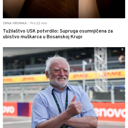
Pre 22 min
CRNA HRONIKA
|
Tužilaštvo USK potvrdilo: Supruga osumnjičena za
ubistvo muškarca u Bosanskoj Krupi
0