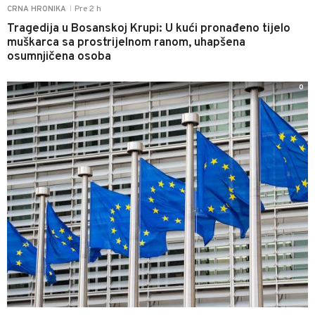
Pre 2 h
CRNA HRONIKA
|
Tragedija u Bosanskoj Krupi: U kući pronađeno tijelo
muškarca sa prostrijelnom ranom, uhapšena
osumnjičena osoba
0