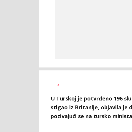
Vesna
AUTOR
0
Kerkez
U Turskoj je potvrđeno 196 slu
stigao iz Britanije, objavila j
pozivajući se na tursko minista