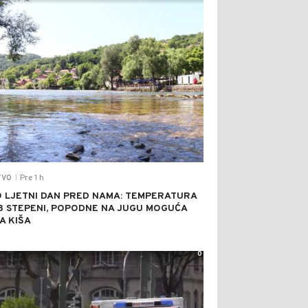
Pre 1 h
TVO
|
 LJETNI DAN PRED NAMA: TEMPERATURA
8 STEPENI, POPODNE NA JUGU MOGUĆA
A KIŠA
0