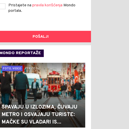
Pristajete na
pravila korišćenja
Mondo
portala.
POŠALJI
MONDO REPORTAŽE
0
Pre 20 h
FOTO, VIDEO
SPAVAJU U IZLOZIMA, ČUVAJU
METRO I OSVAJAJU TURISTE:
0
0
MAČKE SU VLADARI IS...