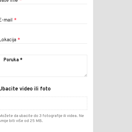
Vaše ime
*
E-mail
*
Lokacija
*
Ubacite video ili foto
Možete da ubacite do 3 fotografije ili videa. Ne
smije biti više od 25 MB.