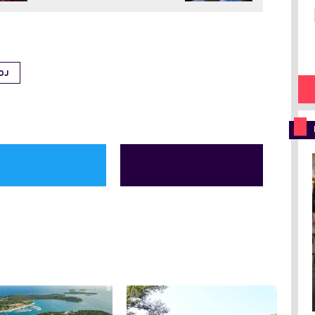
OJ
0
0