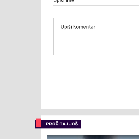
Upiši ime
PROČITAJ JOŠ