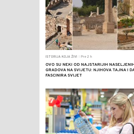
Pre 2 h
ISTORIJA KOJA ŽIVI
|
OVO SU NEKI OD NAJSTARIJIH NASELJENI
GRADOVA NA SVIJETU: NJIHOVA TAJNA I D
FASCINIRA SVIJET