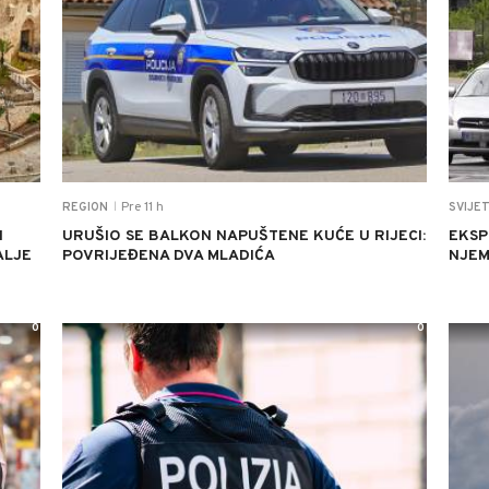
Pre 11 h
REGION
SVIJE
|
H
URUŠIO SE BALKON NAPUŠTENE KUĆE U RIJECI:
EKSP
ALJE
POVRIJEĐENA DVA MLADIĆA
NJEM
0
0