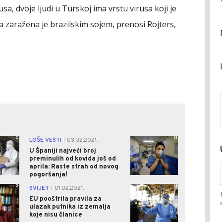
sa, dvoje ljudi u Turskoj ima vrstu virusa koji je
ba zaražena je brazilskim sojem, prenosi Rojters,
0
0
LOŠE VESTI
03.02.2021.
|
U Španiji najveći broj
preminulih od kovida još od
aprila: Raste strah od novog
pogoršanja!
2
0
SVIJET
01.02.2021.
|
EU pooštrila pravila za
ulazak putnika iz zemalja
koje nisu članice