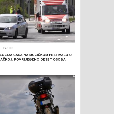
Pre 11 h
T
|
LOZIJA GASA NA MUZIČKOM FESTIVALU U
AČKOJ: POVRIJEĐENO DESET OSOBA
0