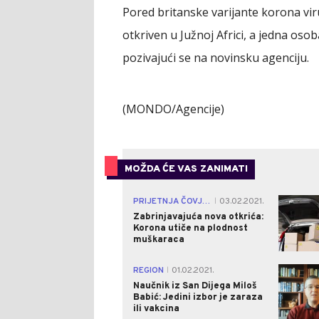
Pored britanske varijante korona viru
otkriven u Južnoj Africi, a jedna oso
pozivajući se na novinsku agenciju.
(MONDO/Agencije)
MOŽDA ĆE VAS ZANIMATI
PRIJETNJA ČOVJEČANSTVU
03.02.2021.
|
Zabrinjavajuća nova otkrića:
Korona utiče na plodnost
muškaraca
REGION
01.02.2021.
|
Naučnik iz San Dijega Miloš
Babić: Jedini izbor je zaraza
ili vakcina