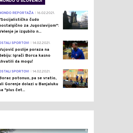
MONDO U SLOVENIJI
4
MONDO REPORTAŽA
16.02.2021.
|
"Socijalističko čudo
nostalgično za Jugoslavijom":
Velenje je izgubilo n...
1
OSTALI SPORTOVI
14.02.2021.
|
Vujović poslije poraza na
debiju: Igrači Borca kasno
shvatili da mogu!
3
OSTALI SPORTOVI
14.02.2021.
|
Borac potonuo, pa se vratio,
ali Gorenje dolazi u Banjaluku
sa "plus čet...
0