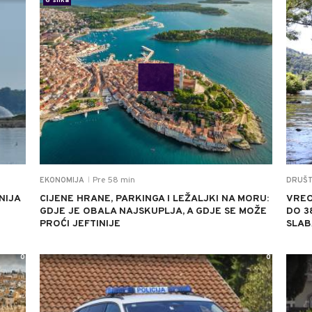
6 slika
Pre 58 min
EKONOMIJA
DRUŠ
|
NIJA
CIJENE HRANE, PARKINGA I LEŽALJKI NA MORU:
VREO
GDJE JE OBALA NAJSKUPLJA, A GDJE SE MOŽE
DO 3
PROĆI JEFTINIJE
SLAB
0
0