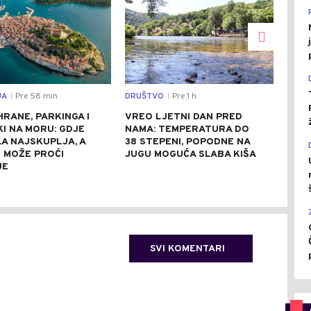
JA
Pre 58 min
DRUŠTVO
Pre 1 h
ISTO
|
|
HRANE, PARKINGA I
VREO LJETNI DAN PRED
OVO
I NA MORU: GDJE
NAMA: TEMPERATURA DO
NAJ
A NAJSKUPLJA, A
38 STEPENI, POPODNE NA
GRA
E MOŽE PROĆI
JUGU MOGUĆA SLABA KIŠA
NJI
JE
FAS
SVI KOMENTARI