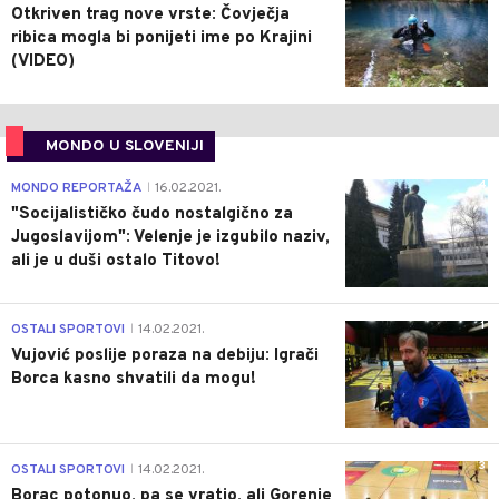
Otkriven trag nove vrste: Čovječja
ribica mogla bi ponijeti ime po Krajini
(VIDEO)
MONDO U SLOVENIJI
4
MONDO REPORTAŽA
16.02.2021.
|
"Socijalističko čudo nostalgično za
Jugoslavijom": Velenje je izgubilo naziv,
ali je u duši ostalo Titovo!
1
OSTALI SPORTOVI
14.02.2021.
|
Vujović poslije poraza na debiju: Igrači
Borca kasno shvatili da mogu!
3
OSTALI SPORTOVI
14.02.2021.
|
Borac potonuo, pa se vratio, ali Gorenje