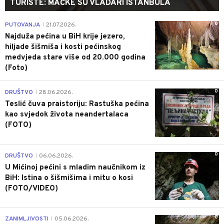
TURISTE: MAČKE SU VLADARI ISTANBULA
0
PUTOVANJA
21.07.2026.
|
Najduža pećina u BiH krije jezero,
hiljade šišmiša i kosti pećinskog
medvjeda stare više od 20.000 godina
(Foto)
0
DRUŠTVO
28.06.2026.
|
Teslić čuva praistoriju: Rastuška pećina
kao svjedok života neandertalaca
(FOTO)
0
DRUŠTVO
06.06.2026.
|
U Mićinoj pećini s mladim naučnikom iz
BiH: Istina o šišmišima i mitu o kosi
(FOTO/VIDEO)
0
ZANIMLJIVOSTI
05.06.2026.
|