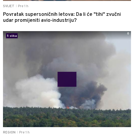
Pre 1 h
SVIJET
|
Povratak supersoničnih letova: Da li će "tihi" zvučni
udar promijeniti avio-industriju?
0
5 slika
Pre 1 h
REGION
|