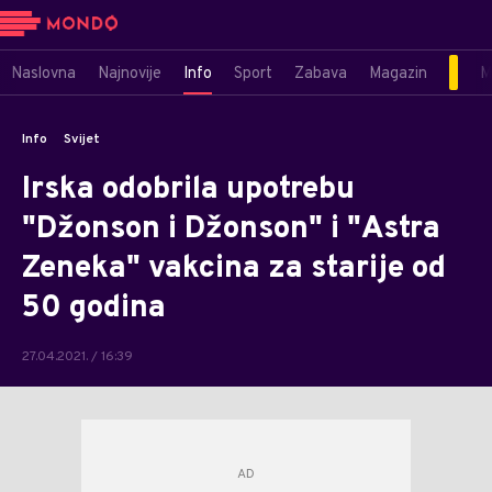
Naslovna
Najnovije
Info
Sport
Zabava
Magazin
M
Info
Svijet
Irska odobrila upotrebu
"Džonson i Džonson" i "Astra
Zeneka" vakcina za starije od
50 godina
27.04.2021. / 16:39