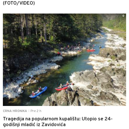
(FOTO/VIDEO)
0
Pre 2 h
CRNA HRONIKA
|
Tragedija na popularnom kupalištu: Utopio se 24-
godišnji mladić iz Zavidovića