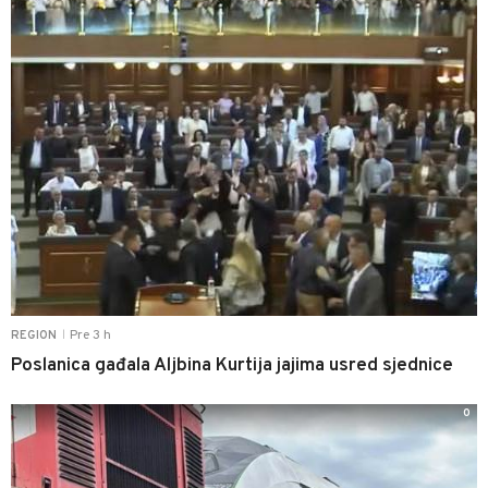
Pre 3 h
REGION
|
Poslanica gađala Aljbina Kurtija jajima usred sjednice
0