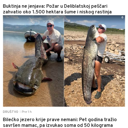
Buktinja ne jenjava: Požar u Deliblatskoj peščari
zahvatio oko 1.500 hektara šume i niskog rastinja
0
Pre 1 h
DRUŠTVO
|
Bilećko jezero krije prave nemani: Pet godina tražio
savršen mamac, pa izvukao soma od 50 kilograma