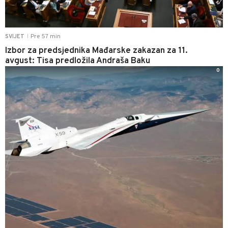
Pre 57 min
SVIJET
|
Izbor za predsjednika Mađarske zakazan za 11.
avgust: Tisa predložila Andraša Baku
0