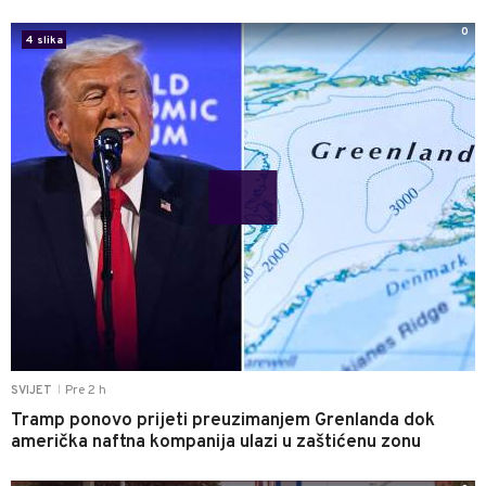
0
4 slika
Pre 2 h
SVIJET
|
Tramp ponovo prijeti preuzimanjem Grenlanda dok
američka naftna kompanija ulazi u zaštićenu zonu