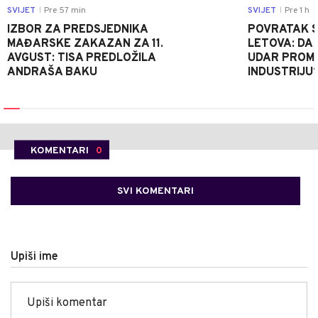
SVIJET
Pre 57 min
SVIJET
Pre 1 h
|
|
IZBOR ZA PREDSJEDNIKA
POVRATAK S
MAĐARSKE ZAKAZAN ZA 11.
LETOVA: DA L
AVGUST: TISA PREDLOŽILA
UDAR PROMIJ
ANDRAŠA BAKU
INDUSTRIJU
KOMENTARI
0
SVI KOMENTARI
Upiši ime