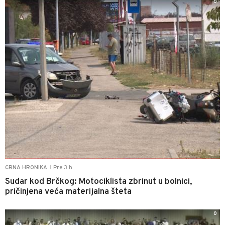
0
Pre 3 h
CRNA HRONIKA
|
Sudar kod Brčkog: Motociklista zbrinut u bolnici,
pričinjena veća materijalna šteta
0