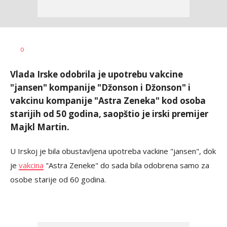
Vesna
AUTOR
0
Kerkez
Vlada Irske odobrila je upotrebu vakcine
"jansen" kompanije "Džonson i Džonson" i
vakcinu kompanije "Astra Zeneka" kod osoba
starijih od 50 godina, saopštio je irski premijer
Majkl Martin.
U Irskoj je bila obustavljena upotreba vackine "jansen", dok
je
vakcina
"Astra Zeneke" do sada bila odobrena samo za
osobe starije od 60 godina.