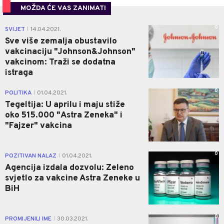
MOŽDA ĆE VAS ZANIMATI
0
SVIJET
14.04.2021.
|
Sve više zemalja obustavilo
vakcinaciju "Johnson&Johnson"
vakcinom: Traži se dodatna
istraga
0
POLITIKA
01.04.2021.
|
Tegeltija: U aprilu i maju stiže
oko 515.000 "Astra Zeneka" i
"Fajzer" vakcina
0
POZITIVAN NALAZ
01.04.2021.
|
Agencija izdala dozvolu: Zeleno
svjetlo za vakcine Astra Zeneke u
BiH
0
PROMIJENILI IME
30.03.2021.
|