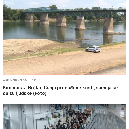
Pre 2 h
CRNA HRONIKA
|
Kod mosta Brčko–Gunja pronađene kosti, sumnja se
da su ljudske (Foto)
0