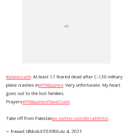
#planecrash
. At least 17 feared dead after C-130 military
plane crashes in
#Philippines
: Very unfortunate. My heart
goes out to the lost families.
Prayers
#PhilippinesPlaneCrash
Take off from Pakistan
pic.twitter.com/k61a99IHsI
July 4, 2021
— traped (@Ankit20318)