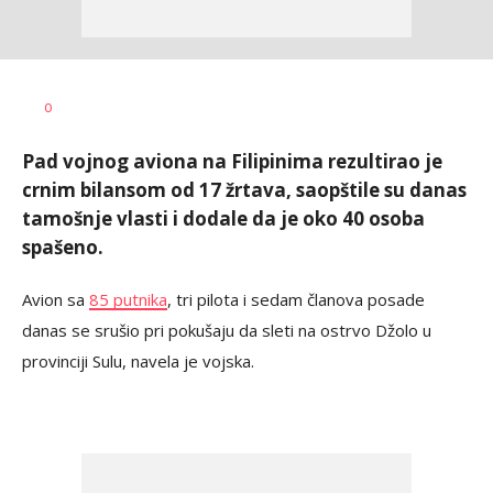
Veljko
AUTOR
0
Petranović
Pad vojnog aviona na Filipinima rezultirao je
crnim bilansom od 17 žrtava, saopštile su danas
tamošnje vlasti i dodale da je oko 40 osoba
spašeno.
Avion sa
85 putnika
, tri pilota i sedam članova posade
danas se srušio pri pokušaju da sleti na ostrvo Džolo u
provinciji Sulu, navela je vojska.