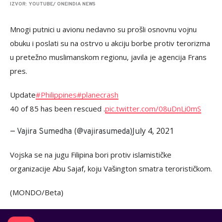
IZVOR: YOUTUBE/ ONEINDIA NEWS
Mnogi putnici u avionu nedavno su prošli osnovnu vojnu
obuku i poslati su na ostrvo u akciju borbe protiv terorizma
u pretežno muslimanskom regionu, javila je agencija Frans
pres.
Update
#Philippines
#planecrash
40 of 85 has been rescued .
pic.twitter.com/08uDnLi0mS
July 4, 2021
— Vajira Sumedha (@vajirasumeda)
Vojska se na jugu Filipina bori protiv islamističke
organizacije Abu Sajaf, koju Vašington smatra terorističkom.
(MONDO/Beta)