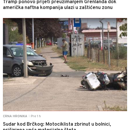
Tramp ponovo prijeti preuzimanjem Grenlanda dok
američka naftna kompanija ulazi u zaštićenu zonu
0
Pre 1 h
CRNA HRONIKA
|
Sudar kod Brčkog: Motociklista zbrinut u bolnici,