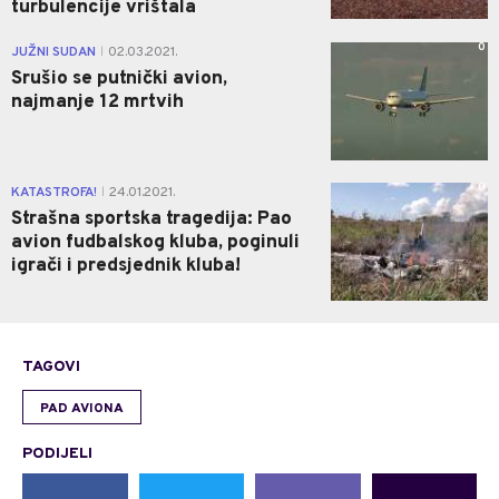
turbulencije vrištala
0
JUŽNI SUDAN
02.03.2021.
|
Srušio se putnički avion,
najmanje 12 mrtvih
0
KATASTROFA!
24.01.2021.
|
Strašna sportska tragedija: Pao
avion fudbalskog kluba, poginuli
igrači i predsjednik kluba!
TAGOVI
PAD AVIONA
PODIJELI