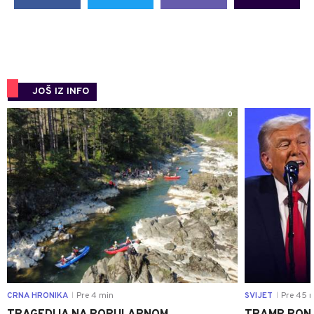
JOŠ IZ INFO
0
CRNA HRONIKA
Pre 4 min
SVIJET
Pre 45 
|
|