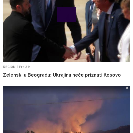
Pre 3 h
REGION
|
Zelenski u Beogradu: Ukrajina neće priznati Kosovo
0