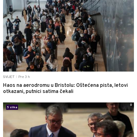
Pre 3 h
SVIJET
|
Haos na aerodromu u Bristolu: Oštećena pista, letovi
otkazani, putnici satima čekali
0
5 slika