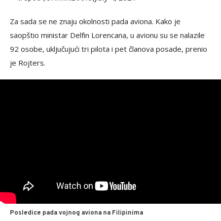
Za sada se ne znaju okolnosti pada aviona. Kako je
saopštio ministar Delfin Lorencana, u avionu su se nalazile
92 osobe, uključujući tri pilota i pet članova posade, prenio
je Rojters.
Posledice pada vojnog aviona na Filipinima