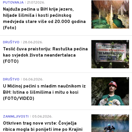
0
PUTOVANJA
21.07.2026.
|
Najduža pećina u BiH krije jezero,
hiljade šišmiša i kosti pećinskog
medvjeda stare više od 20.000 godina
(Foto)
0
DRUŠTVO
28.06.2026.
|
Teslić čuva praistoriju: Rastuška pećina
kao svjedok života neandertalaca
(FOTO)
0
DRUŠTVO
06.06.2026.
|
U Mićinoj pećini s mladim naučnikom iz
BiH: Istina o šišmišima i mitu o kosi
(FOTO/VIDEO)
0
ZANIMLJIVOSTI
05.06.2026.
|
Otkriven trag nove vrste: Čovječja
ribica mogla bi ponijeti ime po Krajini