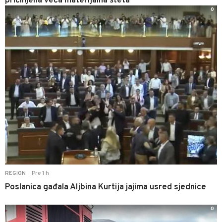
pričinjena veća materijalna šteta
0
Pre 1 h
REGION
|
Poslanica gađala Aljbina Kurtija jajima usred sjednice
0