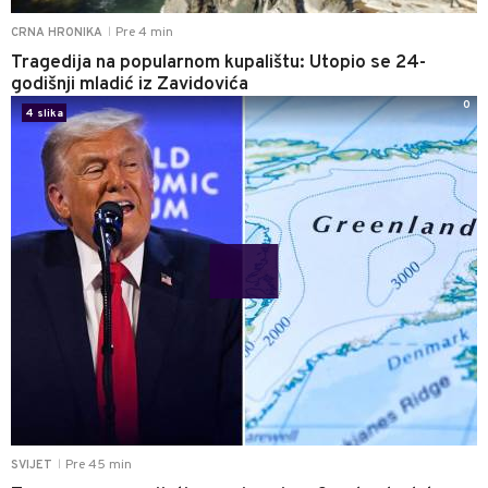
Pre 4 min
CRNA HRONIKA
|
Tragedija na popularnom kupalištu: Utopio se 24-
godišnji mladić iz Zavidovića
0
4 slika
Pre 45 min
SVIJET
|