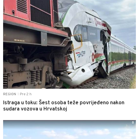
Pre 2 h
REGION
|
Istraga u toku: Šest osoba teže povrijeđeno nakon
sudara vozova u Hrvatskoj
0