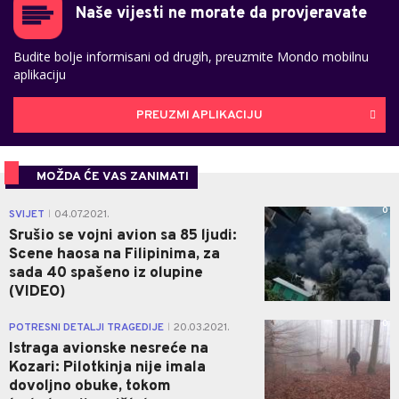
Naše vijesti ne morate da provjeravate
Budite bolje informisani od drugih, preuzmite Mondo mobilnu
aplikaciju
PREUZMI APLIKACIJU
MOŽDA ĆE VAS ZANIMATI
0
SVIJET
04.07.2021.
|
Srušio se vojni avion sa 85 ljudi:
Scene haosa na Filipinima, za
sada 40 spašeno iz olupine
(VIDEO)
0
POTRESNI DETALJI TRAGEDIJE
20.03.2021.
|
Istraga avionske nesreće na
Kozari: Pilotkinja nije imala
dovoljno obuke, tokom