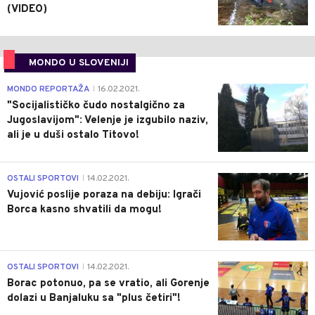
(VIDEO)
MONDO U SLOVENIJI
4
MONDO REPORTAŽA
16.02.2021.
|
"Socijalističko čudo nostalgično za
Jugoslavijom": Velenje je izgubilo naziv,
ali je u duši ostalo Titovo!
1
OSTALI SPORTOVI
14.02.2021.
|
Vujović poslije poraza na debiju: Igrači
Borca kasno shvatili da mogu!
3
OSTALI SPORTOVI
14.02.2021.
|
Borac potonuo, pa se vratio, ali Gorenje
dolazi u Banjaluku sa "plus četiri"!