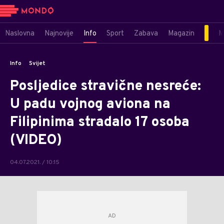
Naslovna
Najnovije
Info
Sport
Zabava
Magazin
M
Info
Svijet
Posljedice stravične nesreće:
U padu vojnog aviona na
Filipinima stradalo 17 osoba
(VIDEO)
04.07.2021. / 10:15