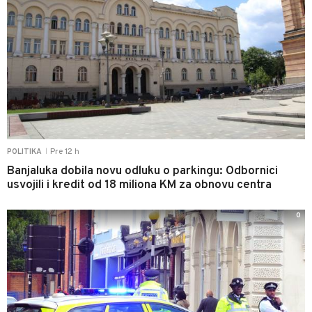
Pre 12 h
POLITIKA
|
Banjaluka dobila novu odluku o parkingu: Odbornici
usvojili i kredit od 18 miliona KM za obnovu centra
0