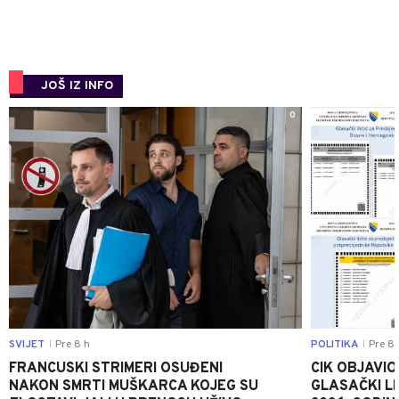
JOŠ IZ INFO
0
SVIJET
Pre 8 h
POLITIKA
Pre 8 
|
|
FRANCUSKI STRIMERI OSUĐENI
CIK OBJAVIO
NAKON SMRTI MUŠKARCA KOJEG SU
GLASAČKI LI