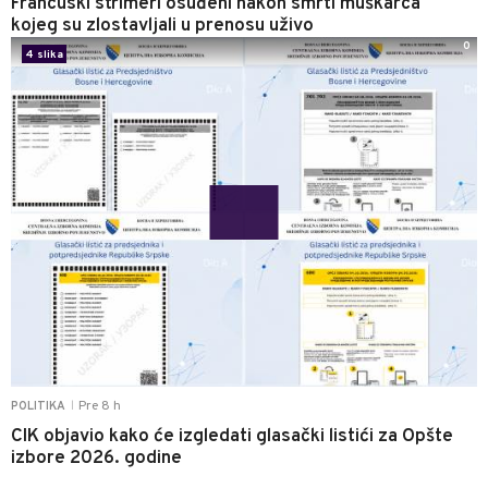
Francuski strimeri osuđeni nakon smrti muškarca
kojeg su zlostavljali u prenosu uživo
0
4 slika
Pre 8 h
POLITIKA
|
CIK objavio kako će izgledati glasački listići za Opšte
izbore 2026. godine