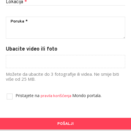
Lokacija
*
Ubacite video ili foto
Možete da ubacite do 3 fotografije ili videa. Ne smije biti
više od 25 MB.
Pristajete na
Mondo portala.
pravila korišćenja
POŠALJI