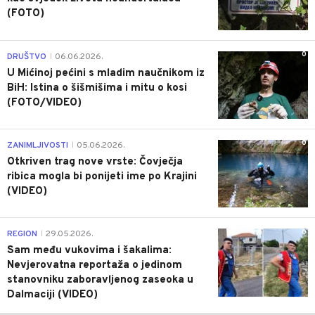
(FOTO)
0
DRUŠTVO
06.06.2026.
|
U Mićinoj pećini s mladim naučnikom iz
BiH: Istina o šišmišima i mitu o kosi
(FOTO/VIDEO)
0
ZANIMLJIVOSTI
05.06.2026.
|
Otkriven trag nove vrste: Čovječja
ribica mogla bi ponijeti ime po Krajini
(VIDEO)
0
REGION
29.05.2026.
|
Sam među vukovima i šakalima:
Nevjerovatna reportaža o jedinom
stanovniku zaboravljenog zaseoka u
Dalmaciji (VIDEO)