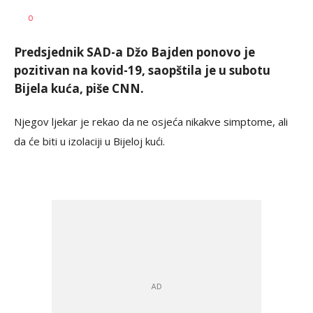
Nikolina
AUTOR
0
Damjanić
Predsjednik SAD-a Džo Bajden ponovo je
pozitivan na kovid-19, saopštila je u subotu
Bijela kuća, piše CNN.
Njegov ljekar je rekao da ne osjeća nikakve simptome, ali
da će biti u izolaciji u Bijeloj kući.