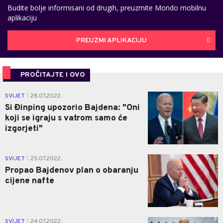
Budite bolje informisani od drugih, preuzmite Mondo mobilnu
aplikaciju
PREUZMI APLIKACIJU
PROČITAJTE I OVO
0
SVIJET
28.07.2022.
|
Si Đinping upozorio Bajdena: "Oni
koji se igraju s vatrom samo će
izgorjeti"
0
SVIJET
25.07.2022.
|
Propao Bajdenov plan o obaranju
cijene nafte
0
SVIJET
24.07.2022.
|