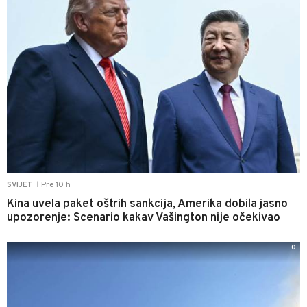
Pre 10 h
SVIJET
|
Kina uvela paket oštrih sankcija, Amerika dobila jasno
upozorenje: Scenario kakav Vašington nije očekivao
0