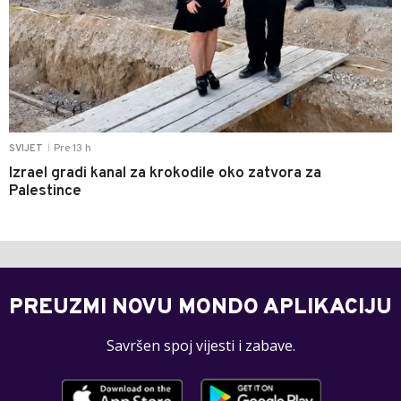
Pre 13 h
SVIJET
|
Izrael gradi kanal za krokodile oko zatvora za
Palestince
PREUZMI NOVU MONDO APLIKACIJU
Savršen spoj vijesti i zabave.