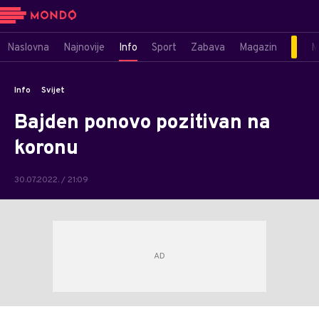
Naslovna
Najnovije
Info
Sport
Zabava
Magazin
M
Info
Svijet
Bajden ponovo pozitivan na
koronu
30.07.2022. / 21:09