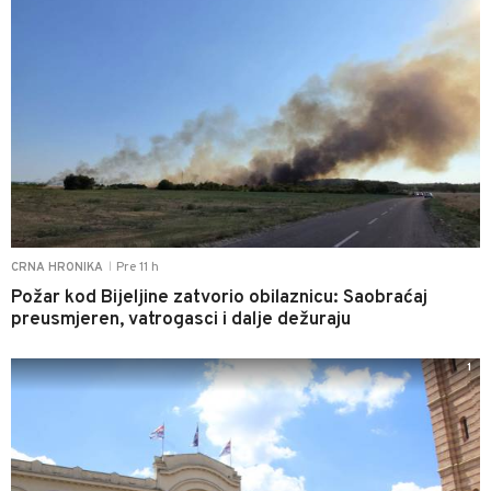
Pre 11 h
CRNA HRONIKA
|
Požar kod Bijeljine zatvorio obilaznicu: Saobraćaj
preusmjeren, vatrogasci i dalje dežuraju
1