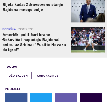
Bijela kuća: Zdravstveno stanje
Bajdena mnogo bolje
0
PODRŠKA
22.07.2022.
|
Američki političari brane
Đokovića i napadaju Bajdena! I
oni su uz Srbina: "Pustite Novaka
da igra!"
TAGOVI
DŽO BAJDEN
KORONAVIRUS
PODIJELI