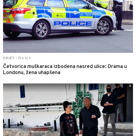
Pre 12 h
SVIJET
|
Četvorica muškaraca izbodena nasred ulice: Drama u
Londonu, žena uhapšena
0