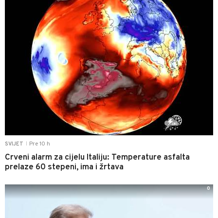
Pre 10 h
SVIJET
|
Crveni alarm za cijelu Italiju: Temperature asfalta
prelaze 60 stepeni, ima i žrtava
0