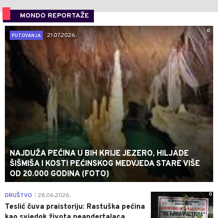
MONDO REPORTAŽE
0
21.07.2026.
PUTOVANJA
NAJDUŽA PEĆINA U BIH KRIJE JEZERO, HILJADE
ŠIŠMIŠA I KOSTI PEĆINSKOG MEDVJEDA STARE VIŠE
OD 20.000 GODINA (FOTO)
0
DRUŠTVO
28.06.2026.
|
Teslić čuva praistoriju: Rastuška pećina
kao svjedok života neandertalaca