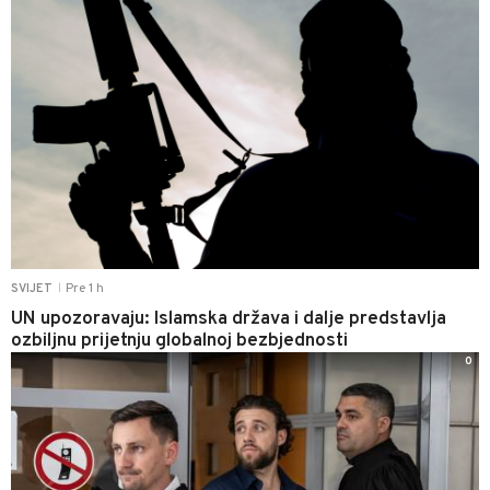
Pre 1 h
SVIJET
|
UN upozoravaju: Islamska država i dalje predstavlja
ozbiljnu prijetnju globalnoj bezbjednosti
0