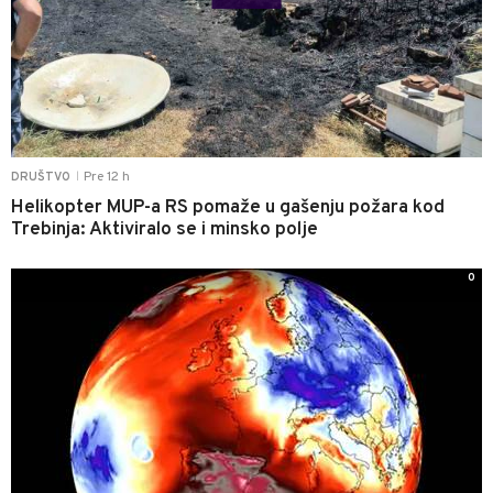
Pre 12 h
DRUŠTVO
|
Helikopter MUP-a RS pomaže u gašenju požara kod
Trebinja: Aktiviralo se i minsko polje
0