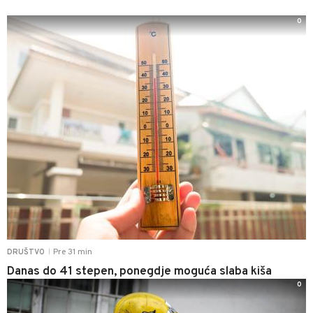
0
Pre 31 min
DRUŠTVO
|
Danas do 41 stepen, ponegdje moguća slaba kiša
0