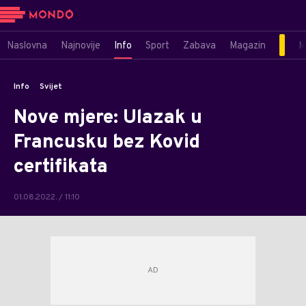
Naslovna
Najnovije
Info
Sport
Zabava
Magazin
M
Info
Svijet
Nove mjere: Ulazak u
Francusku bez Kovid
certifikata
01.08.2022. / 11:10