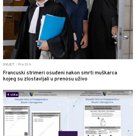
Pre 10 h
SVIJET
|
Francuski strimeri osuđeni nakon smrti muškarca
kojeg su zlostavljali u prenosu uživo
0
4 slika