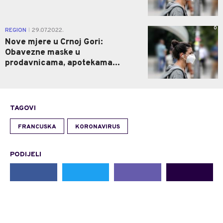
0
REGION
29.07.2022.
|
Nove mjere u Crnoj Gori:
Obavezne maske u
prodavnicama, apotekama...
TAGOVI
FRANCUSKA
KORONAVIRUS
PODIJELI