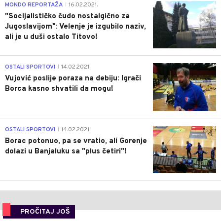
4
MONDO REPORTAŽA
16.02.2021.
|
"Socijalističko čudo nostalgično za
Jugoslavijom": Velenje je izgubilo naziv,
ali je u duši ostalo Titovo!
1
OSTALI SPORTOVI
14.02.2021.
|
Vujović poslije poraza na debiju: Igrači
Borca kasno shvatili da mogu!
3
OSTALI SPORTOVI
14.02.2021.
|
Borac potonuo, pa se vratio, ali Gorenje
dolazi u Banjaluku sa "plus četiri"!
PROČITAJ JOŠ