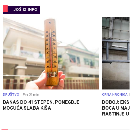
JOŠ IZ INFO
0
DRUŠTVO
Pre 31 min
CRNA HRONIKA
|
|
DANAS DO 41 STEPEN, PONEGDJE
DOBOJ: EKS
MOGUĆA SLABA KIŠA
BOCA U MAJE
RASTINJE U