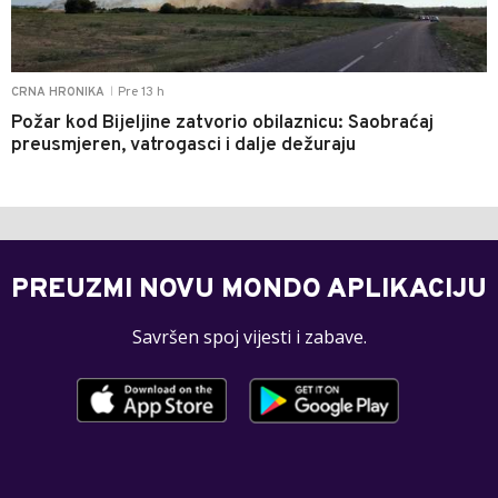
Pre 13 h
CRNA HRONIKA
|
Požar kod Bijeljine zatvorio obilaznicu: Saobraćaj
preusmjeren, vatrogasci i dalje dežuraju
PREUZMI NOVU MONDO APLIKACIJU
Savršen spoj vijesti i zabave.