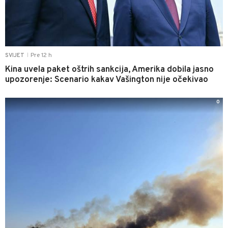
Pre 12 h
SVIJET
|
Kina uvela paket oštrih sankcija, Amerika dobila jasno
upozorenje: Scenario kakav Vašington nije očekivao
0