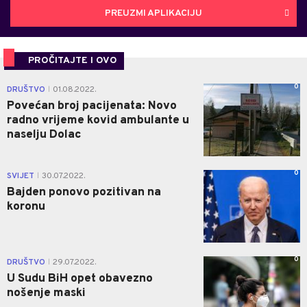
PREUZMI APLIKACIJU
PROČITAJTE I OVO
0
DRUŠTVO
01.08.2022.
|
Povećan broj pacijenata: Novo
radno vrijeme kovid ambulante u
naselju Dolac
0
SVIJET
30.07.2022.
|
Bajden ponovo pozitivan na
koronu
0
DRUŠTVO
29.07.2022.
|
U Sudu BiH opet obavezno
nošenje maski