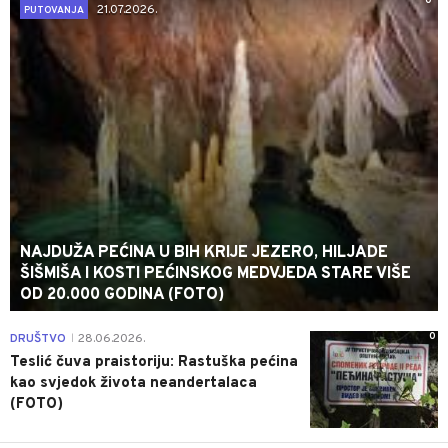
0
21.07.2026.
PUTOVANJA
NAJDUŽA PEĆINA U BIH KRIJE JEZERO, HILJADE
ŠIŠMIŠA I KOSTI PEĆINSKOG MEDVJEDA STARE VIŠE
OD 20.000 GODINA (FOTO)
0
DRUŠTVO
28.06.2026.
|
Teslić čuva praistoriju: Rastuška pećina
kao svjedok života neandertalaca
(FOTO)