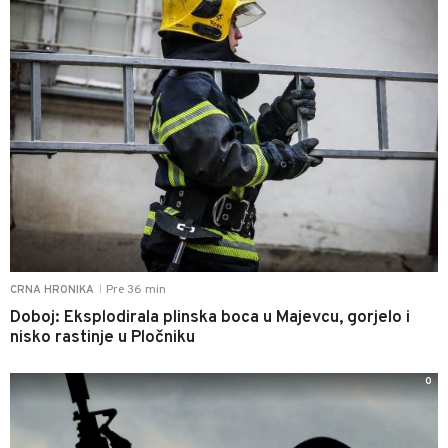
Pre 36 min
CRNA HRONIKA
|
Doboj: Eksplodirala plinska boca u Majevcu, gorjelo i
nisko rastinje u Pločniku
0