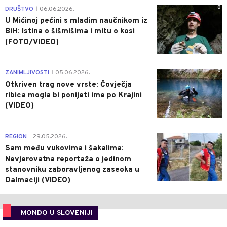
0
DRUŠTVO
06.06.2026.
|
U Mićinoj pećini s mladim naučnikom iz
BiH: Istina o šišmišima i mitu o kosi
(FOTO/VIDEO)
0
ZANIMLJIVOSTI
05.06.2026.
|
Otkriven trag nove vrste: Čovječja
ribica mogla bi ponijeti ime po Krajini
(VIDEO)
0
REGION
29.05.2026.
|
Sam među vukovima i šakalima:
Nevjerovatna reportaža o jedinom
stanovniku zaboravljenog zaseoka u
Dalmaciji (VIDEO)
MONDO U SLOVENIJI