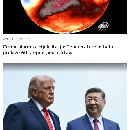
Pre 12 h
SVIJET
|
Crveni alarm za cijelu Italiju: Temperature asfalta
prelaze 60 stepeni, ima i žrtava
0