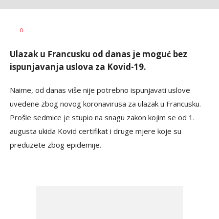
Dragana
AUTOR
0
Božić
Ulazak u Francusku od danas je moguć bez
ispunjavanja uslova za Kovid-19.
Naime, od danas više nije potrebno ispunjavati uslove
uvedene zbog novog koronavirusa za ulazak u Francusku.
Prošle sedmice je stupio na snagu zakon kojim se od 1.
augusta ukida Kovid certifikat i druge mjere koje su
preduzete zbog epidemije.