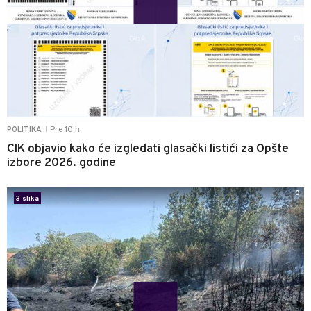
Pre 10 h
POLITIKA
|
CIK objavio kako će izgledati glasački listići za Opšte
izbore 2026. godine
0
3 slika