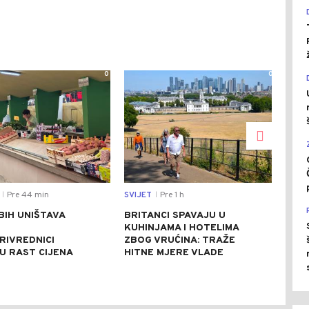
0
0
Pre 44 min
SVIJET
Pre 1 h
REGI
|
|
BIH UNIŠTAVA
BRITANCI SPAVAJU U
PRE
KUHINJAMA I HOTELIMA
UBI
RIVREDNICI
ZBOG VRUĆINA: TRAŽE
TUR
U RAST CIJENA
HITNE MJERE VLADE
ZLO
VIŠ