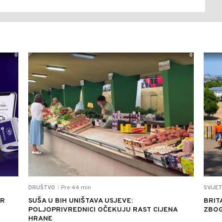
0
0
Pre 44 min
DRUŠTVO
SVIJE
|
UR
SUŠA U BIH UNIŠTAVA USJEVE:
BRIT
POLJOPRIVREDNICI OČEKUJU RAST CIJENA
ZBOG
HRANE