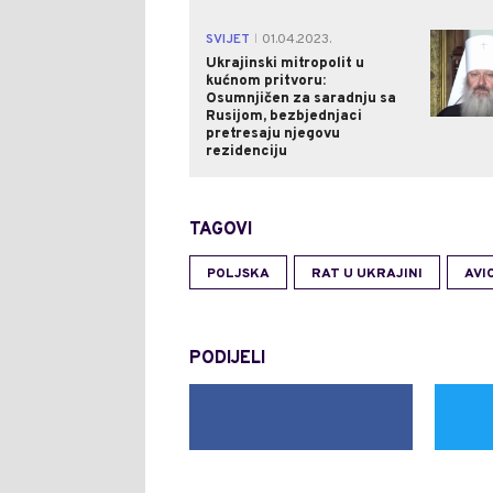
SVIJET
01.04.2023.
|
Ukrajinski mitropolit u
kućnom pritvoru:
Osumnjičen za saradnju sa
Rusijom, bezbjednjaci
pretresaju njegovu
rezidenciju
TAGOVI
POLJSKA
RAT U UKRAJINI
AVI
PODIJELI