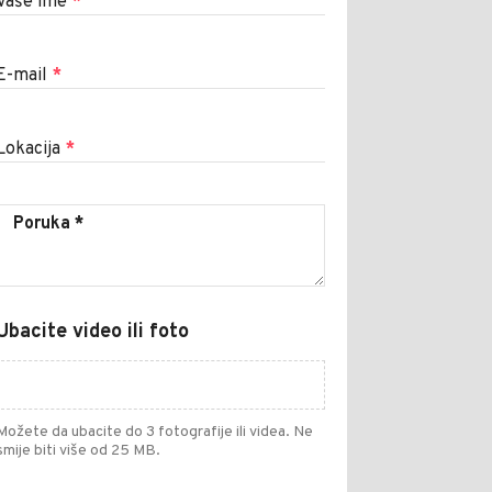
Vaše ime
*
E-mail
*
Lokacija
*
Ubacite video ili foto
Možete da ubacite do 3 fotografije ili videa. Ne
smije biti više od 25 MB.