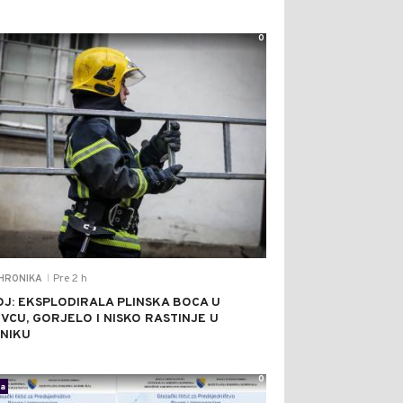
0
Pre 2 h
HRONIKA
|
J: EKSPLODIRALA PLINSKA BOCA U
VCU, GORJELO I NISKO RASTINJE U
NIKU
0
ka