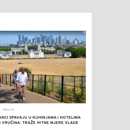
0
Pre 1 h
T
|
ANCI SPAVAJU U KUHINJAMA I HOTELIMA
 VRUĆINA: TRAŽE HITNE MJERE VLADE