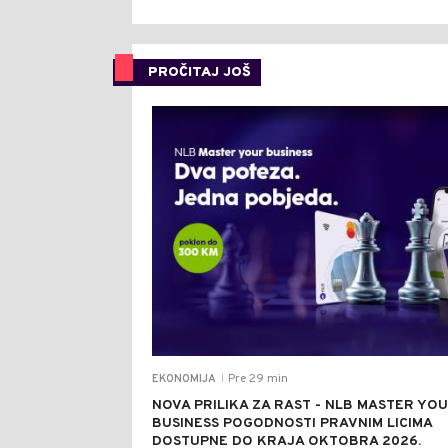
PROČITAJ JOŠ
Pre 29 min
EKONOMIJA
|
NOVA PRILIKA ZA RAST - NLB MASTER YO
BUSINESS POGODNOSTI PRAVNIM LICIMA
DOSTUPNE DO KRAJA OKTOBRA 2026.