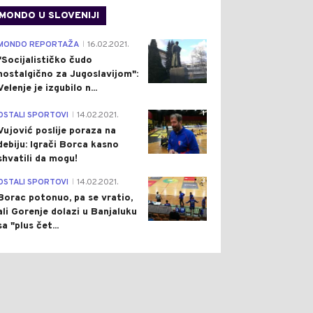
MONDO U SLOVENIJI
4
MONDO REPORTAŽA
16.02.2021.
|
"Socijalističko čudo
nostalgično za Jugoslavijom":
Velenje je izgubilo n...
1
OSTALI SPORTOVI
14.02.2021.
|
Vujović poslije poraza na
debiju: Igrači Borca kasno
shvatili da mogu!
3
OSTALI SPORTOVI
14.02.2021.
|
Borac potonuo, pa se vratio,
ali Gorenje dolazi u Banjaluku
sa "plus čet...