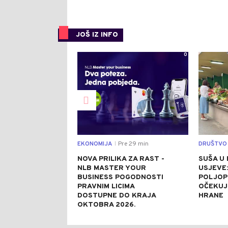
JOŠ IZ INFO
0
EKONOMIJA
Pre 29 min
DRUŠTVO
|
NOVA PRILIKA ZA RAST -
SUŠA U 
NLB MASTER YOUR
USJEVE:
BUSINESS POGODNOSTI
POLJOP
PRAVNIM LICIMA
OČEKUJ
DOSTUPNE DO KRAJA
HRANE
OKTOBRA 2026.