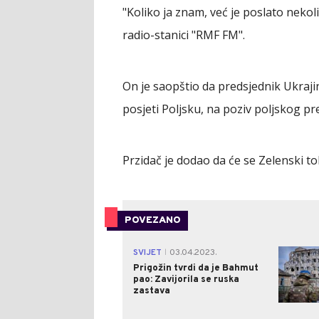
"Koliko ja znam, već je poslato nekol
radio-stanici "RMF FM".
On je saopštio da predsjednik Ukraj
posjeti Poljsku, na poziv poljskog p
Przidač je dodao da će se Zelenski t
POVEZANO
SVIJET
03.04.2023.
|
Prigožin tvrdi da je Bahmut
pao: Zavijorila se ruska
zastava