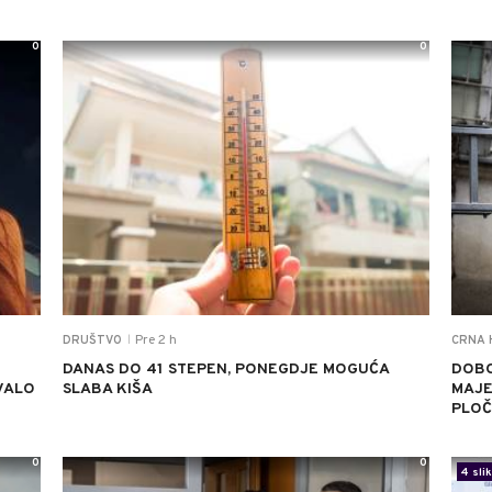
0
0
Pre 2 h
DRUŠTVO
CRNA 
|
DANAS DO 41 STEPEN, PONEGDJE MOGUĆA
DOBO
VALO
SLABA KIŠA
MAJE
PLOČ
0
0
4 sli