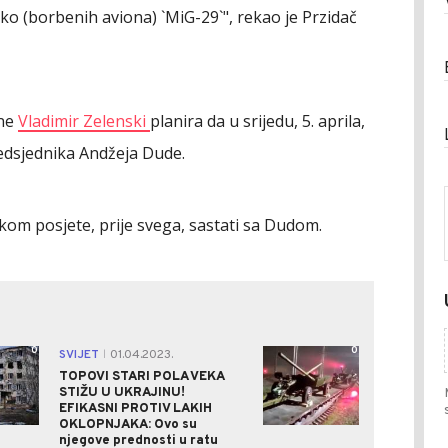
iko (borbenih aviona) `MiG-29`", rekao je Przidač
ine
Vladimir Zelenski
planira da u srijedu, 5. aprila,
redsjednika Andžeja Dude.
okom posjete, prije svega, sastati sa Dudom.
0
0
SVIJET
01.04.2023.
|
TOPOVI STARI POLA VEKA
STIŽU U UKRAJINU!
EFIKASNI PROTIV LAKIH
OKLOPNJAKA: Ovo su
njegove prednosti u ratu