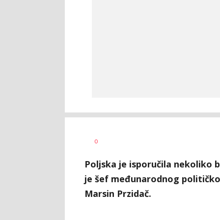
Željko
AUTOR
0
Svitlica
Poljska je isporučila nekoliko 
je šef međunarodnog političko
Marsin Przidač.