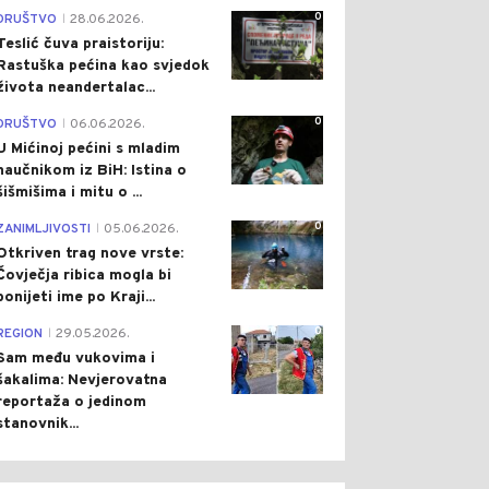
0
DRUŠTVO
28.06.2026.
|
Teslić čuva praistoriju:
Rastuška pećina kao svjedok
života neandertalac...
0
0
0
DRUŠTVO
06.06.2026.
|
U Mićinoj pećini s mladim
naučnikom iz BiH: Istina o
šišmišima i mitu o ...
0
ZANIMLJIVOSTI
05.06.2026.
|
Otkriven trag nove vrste:
Čovječja ribica mogla bi
ponijeti ime po Kraji...
ON
Pre 1 h
DRUŠTVO
Pre 2 h
|
|
0
REGION
29.05.2026.
|
OKRET U ISTRAZI
DANAS DO 41 STEPEN,
Sam među vukovima i
STVA RUSKINJE:
PONEGDJE MOGUĆA
šakalima: Nevjerovatna
ČIN TVRDI DA JE U
SLABA KIŠA
ČINU UČESTVOVALO
reportaža o jedinom
E OSOBA
stanovnik...