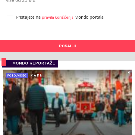
više od 25 MB.
Pristajete na
Mondo portala.
pravila korišćenja
POŠALJI
MONDO REPORTAŽE
0
Pre 11 h
FOTO, VIDEO