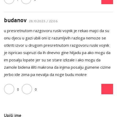
budanov
28.10.2023. / 22:06
u presretnutom razgovoru ruski vojnik je rekao majci da su
onu djecu u gazi ubili oni iz razumljivih razloga nemoze se
otkriti izvor u drugom presretnutom razgovoru ruski vojnik
je ispricao supruzi da ih dnevno gine hiljadu pa ako mogu da
im posalju lopate jer su se stare izlizale i ako mogu da
zamole bidena ililti makrona da injima posalju gumene cizme
jerbo ide zima pa nevalja da noge budu mokre
0
0
Upiši ime