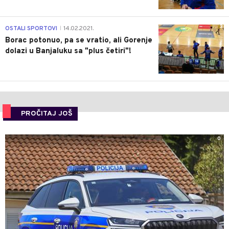
3
OSTALI SPORTOVI
14.02.2021.
|
Borac potonuo, pa se vratio, ali Gorenje
dolazi u Banjaluku sa "plus četiri"!
PROČITAJ JOŠ
0