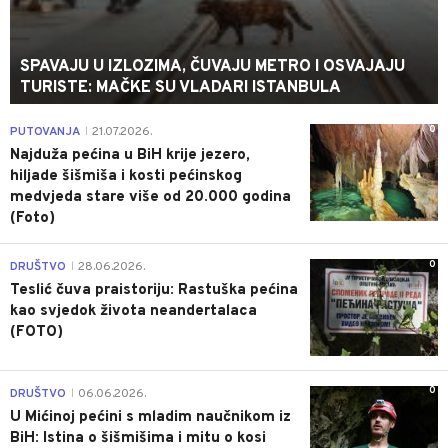
SPAVAJU U IZLOZIMA, ČUVAJU METRO I OSVAJAJU
TURISTE: MAČKE SU VLADARI ISTANBULA
0
PUTOVANJA
21.07.2026.
|
Najduža pećina u BiH krije jezero,
hiljade šišmiša i kosti pećinskog
medvjeda stare više od 20.000 godina
(Foto)
0
DRUŠTVO
28.06.2026.
|
Teslić čuva praistoriju: Rastuška pećina
kao svjedok života neandertalaca
(FOTO)
0
DRUŠTVO
06.06.2026.
|
U Mićinoj pećini s mladim naučnikom iz
BiH: Istina o šišmišima i mitu o kosi