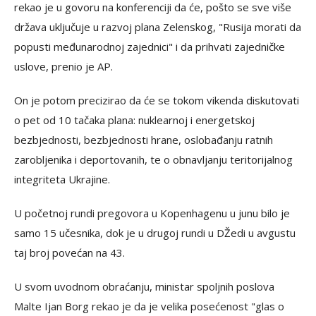
rekao je u govoru na konferenciji da će, pošto se sve više
država uključuje u razvoj plana Zelenskog, "Rusija morati da
popusti međunarodnoj zajednici" i da prihvati zajedničke
uslove, prenio je AP.
On je potom precizirao da će se tokom vikenda diskutovati
o pet od 10 tačaka plana: nuklearnoj i energetskoj
bezbjednosti, bezbjednosti hrane, oslobađanju ratnih
zarobljenika i deportovanih, te o obnavljanju teritorijalnog
integriteta Ukrajine.
U početnoj rundi pregovora u Kopenhagenu u junu bilo je
samo 15 učesnika, dok je u drugoj rundi u DŽedi u avgustu
taj broj povećan na 43.
U svom uvodnom obraćanju, ministar spoljnih poslova
Malte Ijan Borg rekao je da je velika posećenost "glas o