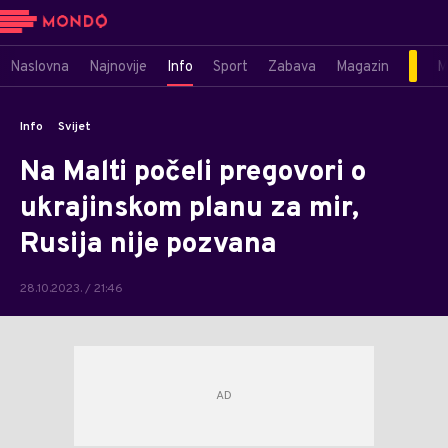
Naslovna
Najnovije
Info
Sport
Zabava
Magazin
M
Info
Svijet
Na Malti počeli pregovori o
ukrajinskom planu za mir,
Rusija nije pozvana
28.10.2023. / 21:46