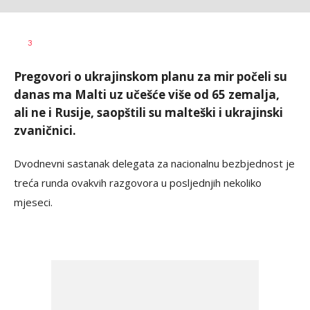
Vesna
AUTOR
3
Kerkez
Pregovori o ukrajinskom planu za mir počeli su
danas ma Malti uz učešće više od 65 zemalja,
ali ne i Rusije, saopštili su malteški i ukrajinski
zvaničnici.
Dvodnevni sastanak delegata za nacionalnu bezbjednost je
treća runda ovakvih razgovora u posljednjih nekoliko
mjeseci.