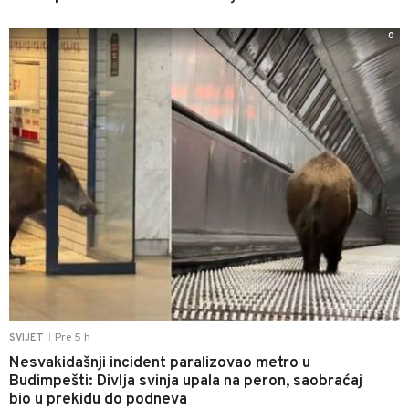
0
Pre 5 h
SVIJET
|
Nesvakidašnji incident paralizovao metro u
Budimpešti: Divlja svinja upala na peron, saobraćaj
bio u prekidu do podneva