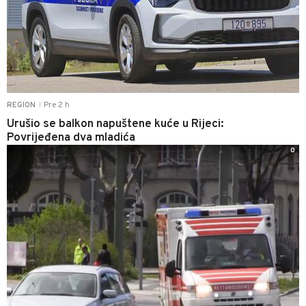
Pre 2 h
REGION
|
Urušio se balkon napuštene kuće u Rijeci:
Povrijeđena dva mladića
0