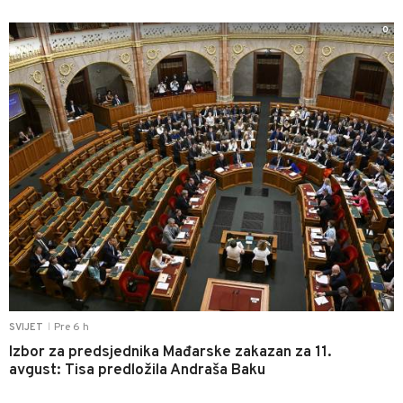
0
Pre 6 h
SVIJET
|
Izbor za predsjednika Mađarske zakazan za 11.
avgust: Tisa predložila Andraša Baku