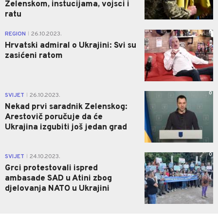
Zelenskom, instucijama, vojsci i
ratu
0
REGION
26.10.2023.
|
Hrvatski admiral o Ukrajini: Svi su
zasićeni ratom
0
SVIJET
26.10.2023.
|
Nekad prvi saradnik Zelenskog:
Arestovič poručuje da će
Ukrajina izgubiti još jedan grad
0
SVIJET
24.10.2023.
|
Grci protestovali ispred
ambasade SAD u Atini zbog
djelovanja NATO u Ukrajini