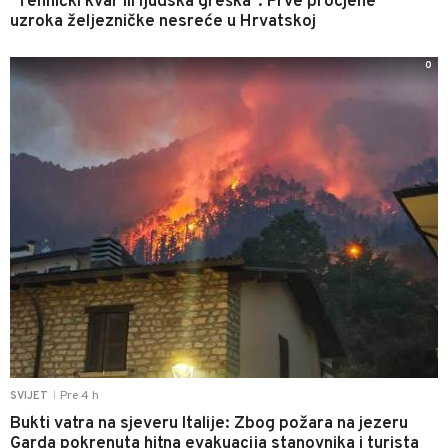
"Tehnički kvar ili ljudska greška": Prve procjene
uzroka željezničke nesreće u Hrvatskoj
0
Pre 4 h
SVIJET
|
Bukti vatra na sjeveru Italije: Zbog požara na jezeru
Garda pokrenuta hitna evakuacija stanovnika i turista