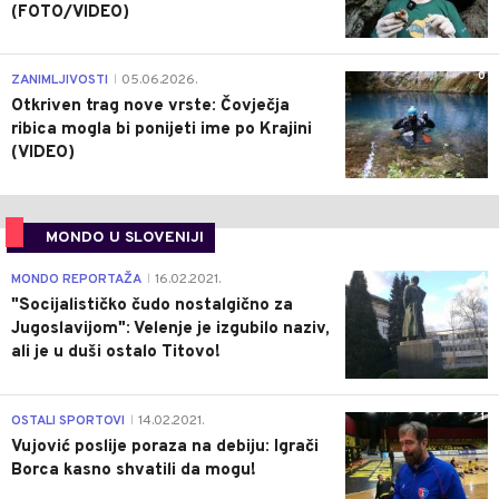
(FOTO/VIDEO)
0
ZANIMLJIVOSTI
05.06.2026.
|
Otkriven trag nove vrste: Čovječja
ribica mogla bi ponijeti ime po Krajini
(VIDEO)
MONDO U SLOVENIJI
4
MONDO REPORTAŽA
16.02.2021.
|
"Socijalističko čudo nostalgično za
Jugoslavijom": Velenje je izgubilo naziv,
ali je u duši ostalo Titovo!
1
OSTALI SPORTOVI
14.02.2021.
|
Vujović poslije poraza na debiju: Igrači
Borca kasno shvatili da mogu!