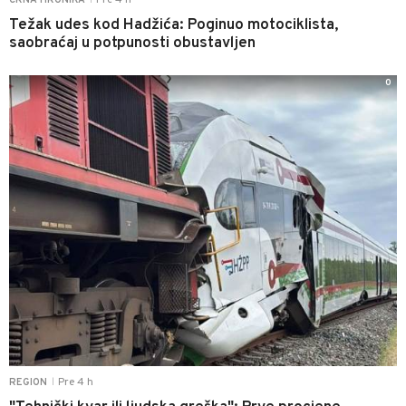
Pre 4 h
CRNA HRONIKA
Težak udes kod Hadžića: Poginuo motociklista,
saobraćaj u potpunosti obustavljen
0
Pre 4 h
REGION
|