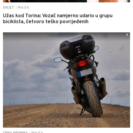
Pre 3 h
SVIJET
|
Užas kod Torina: Vozač namjerno udario u grupu
biciklista, četvoro teško povrijeđenih
0
|