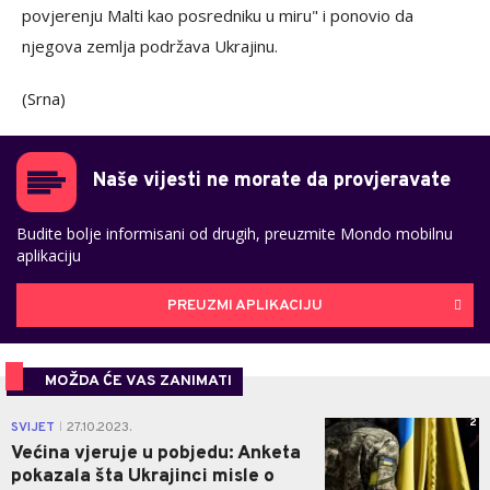
povjerenju Malti kao posredniku u miru" i ponovio da
njegova zemlja podržava Ukrajinu.
(Srna)
Naše vijesti ne morate da provjeravate
Budite bolje informisani od drugih, preuzmite Mondo mobilnu
aplikaciju
PREUZMI APLIKACIJU
MOŽDA ĆE VAS ZANIMATI
2
SVIJET
27.10.2023.
|
Većina vjeruje u pobjedu: Anketa
pokazala šta Ukrajinci misle o