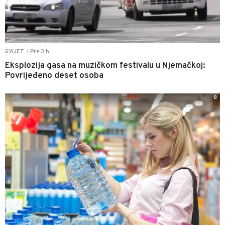
Pre 3 h
SVIJET
|
Eksplozija gasa na muzičkom festivalu u Njemačkoj:
Povrijeđeno deset osoba
0