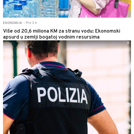
Pre 3 h
EKONOMIJA
|
Više od 20,6 miliona KM za stranu vodu: Ekonomski
apsurd u zemlji bogatoj vodnim resursima
0