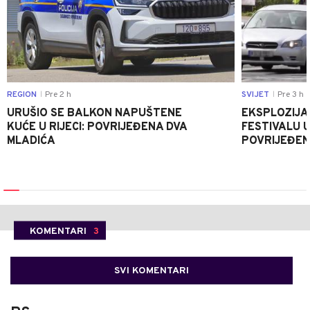
REGION
Pre 2 h
SVIJET
Pre 3 h
|
|
URUŠIO SE BALKON NAPUŠTENE
EKSPLOZIJA
KUĆE U RIJECI: POVRIJEĐENA DVA
FESTIVALU 
MLADIĆA
POVRIJEĐEN
KOMENTARI
3
SVI KOMENTARI