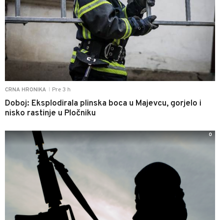
Pre 3 h
CRNA HRONIKA
|
Doboj: Eksplodirala plinska boca u Majevcu, gorjelo i
nisko rastinje u Pločniku
0