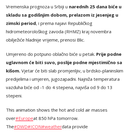
Vremenska prognoza u Srbiji u
narednih 25 dana biće u
skladu sa godišnjim dobom, prelazom iz jesenjeg u
zimski period
, i prema najavi Republičkog
hidrometeorološkog zavoda (RHMZ) kraj novembra
obilježiće hladnije vrijeme, prenosi Blic.
Umjereno do potpuno oblačno biće u petak.
Prije podne
uglavnom će biti suvo, poslije podne mjestimično sa
kišom.
Vjetar će biti slab promjenljiv, u brdsko-planinskim
predijelima i umjeren, jugozapadni. Najniža temperatura
vazduha biće od -1 do 4 stepena, najviša od 9 do 13
stepeni.
This animation shows the hot and cold air masses
over
#Europe
at 850 hPa tomorrow.
The
#DWD
#ICON
#weather
data provide