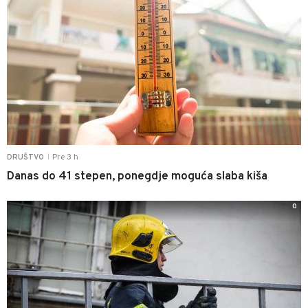
Pre 3 h
DRUŠTVO
|
Danas do 41 stepen, ponegdje moguća slaba kiša
0