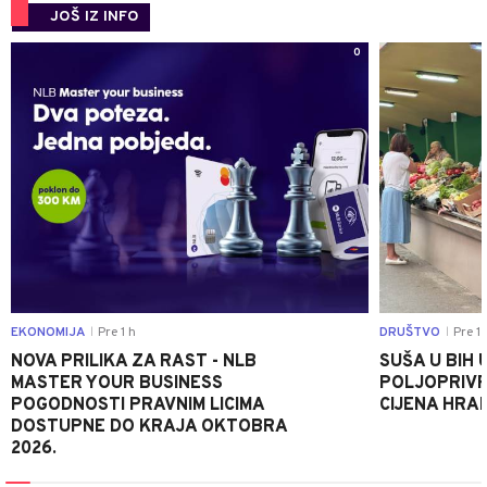
JOŠ IZ INFO
0
EKONOMIJA
Pre 1 h
DRUŠTVO
Pre 1 
|
|
NOVA PRILIKA ZA RAST - NLB
SUŠA U BIH 
MASTER YOUR BUSINESS
POLJOPRIVR
POGODNOSTI PRAVNIM LICIMA
CIJENA HRA
DOSTUPNE DO KRAJA OKTOBRA
2026.