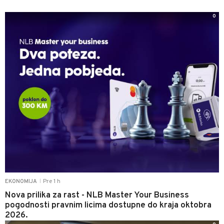
0
Pre 1 h
EKONOMIJA
|
Nova prilika za rast - NLB Master Your Business
pogodnosti pravnim licima dostupne do kraja oktobra
2026.