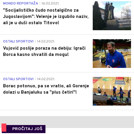
4
MONDO REPORTAŽA
16.02.2021.
|
"Socijalističko čudo nostalgično za
Jugoslavijom": Velenje je izgubilo naziv,
ali je u duši ostalo Titovo!
1
OSTALI SPORTOVI
14.02.2021.
|
Vujović poslije poraza na debiju: Igrači
Borca kasno shvatili da mogu!
3
OSTALI SPORTOVI
14.02.2021.
|
Borac potonuo, pa se vratio, ali Gorenje
dolazi u Banjaluku sa "plus četiri"!
PROČITAJ JOŠ