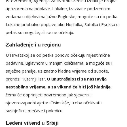
Istovremeno, Agencija za životnu sredinu izdala je brojna
upozorenja na poplave. Lokalne, izazvane podzemnim
vodama u dijelovima južne Engleske, moguće su do petka.
Lokalne priobalne poplave oko Norfolka, Safolka i Eseksa u
petak su moguće, ali se ne očekuju.
Zahlađenje i u regionu
U Hrvatskoj se od petka ponovo očekuju mjestimične
padavine, uglavnom u manjim količinama, a moguće su i
snježne pahulje, uz znatno hladne vrijeme od subote,
prenosi "Jutarnji list".
U unutrašnjosti se nastavlja
nestabilno vrijeme, a za vikend će biti još hladnije
,
čemu će doprinijeti povremeno jak sjeverni i
sjeverozapadni vjetar. Osim kiše, treba očekivati i
susnježicu, mećave i poledicu.
Ledeni vikend u Srbiji