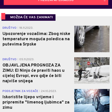
PREUZMI APLIKACIJU
MOŽDA ĆE VAS ZANIMATI
0
DRUŠTVO
18.11.2023.
|
Upozorenje vozačima: Zbog niske
temperature moguća poledica na
putevima Srpske
0
DRUŠTVO
05.11.2023.
|
OBJAVLJENA PROGNOZA ZA
ZIMU: El Ninjo će praviti haos u
cijeloj Evropi, evo gdje će biti
najviše snijega
0
PODSJETNIK ZA VOZAČE
24.10.2023.
|
Iskoristite lijepo vrijeme i
pripremite "limenog ljubimca" za
zimu