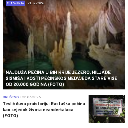
0
21.07.2026.
PUTOVANJA
NAJDUŽA PEĆINA U BIH KRIJE JEZERO, HILJADE
ŠIŠMIŠA I KOSTI PEĆINSKOG MEDVJEDA STARE VIŠE
OD 20.000 GODINA (FOTO)
0
DRUŠTVO
28.06.2026.
|
Teslić čuva praistoriju: Rastuška pećina
kao svjedok života neandertalaca
(FOTO)