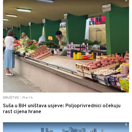
0
Pre 1 h
DRUŠTVO
|
Suša u BiH uništava usjeve: Poljoprivrednici očekuju
rast cijena hrane
0