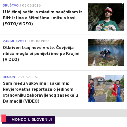
0
DRUŠTVO
06.06.2026.
|
U Mićinoj pećini s mladim naučnikom iz
BiH: Istina o šišmišima i mitu o kosi
(FOTO/VIDEO)
0
ZANIMLJIVOSTI
05.06.2026.
|
Otkriven trag nove vrste: Čovječja
ribica mogla bi ponijeti ime po Krajini
(VIDEO)
0
REGION
29.05.2026.
|
Sam među vukovima i šakalima:
Nevjerovatna reportaža o jedinom
stanovniku zaboravljenog zaseoka u
Dalmaciji (VIDEO)
MONDO U SLOVENIJI