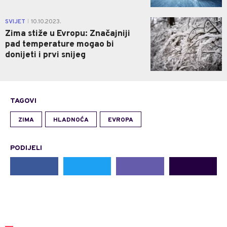
0
SVIJET
10.10.2023.
|
Zima stiže u Evropu: Značajniji
pad temperature mogao bi
donijeti i prvi snijeg
TAGOVI
ZIMA
HLADNOĆA
EVROPA
PODIJELI