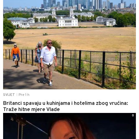
Pre 1 h
SVIJET
|
Britanci spavaju u kuhinjama i hotelima zbog vrućina:
Traže hitne mjere Vlade
0