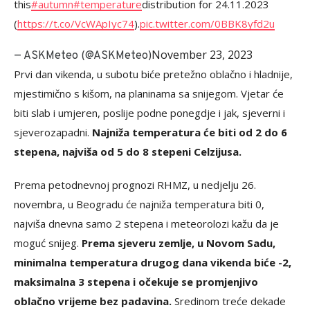
this
#autumn
#temperature
distribution for 24.11.2023
(
https://t.co/VcWApIyc74
).
pic.twitter.com/0BBK8yfd2u
November 23, 2023
— ASKMeteo (@ASKMeteo)
Prvi dan vikenda, u subotu biće pretežno oblačno i hladnije,
mjestimično s kišom, na planinama sa snijegom. Vjetar će
biti slab i umjeren, poslije podne ponegdje i jak, sjeverni i
sjeverozapadni.
Najniža temperatura će biti od 2 do 6
stepena, najviša od 5 do 8 stepeni Celzijusa.
Prema petodnevnoj prognozi RHMZ, u nedjelju 26.
novembra, u Beogradu će najniža temperatura biti 0,
najviša dnevna samo 2 stepena i meteorolozi kažu da je
moguć snijeg.
Prema sjeveru zemlje, u Novom Sadu,
minimalna temperatura drugog dana vikenda biće -2,
maksimalna 3 stepena i očekuje se promjenjivo
oblačno vrijeme bez padavina.
Sredinom treće dekade