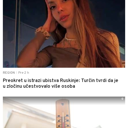
Pre 2 h
REGION
|
Preokret u istrazi ubistva Ruskinje: Turčin tvrdi da je
u zločinu učestvovalo više osoba
0