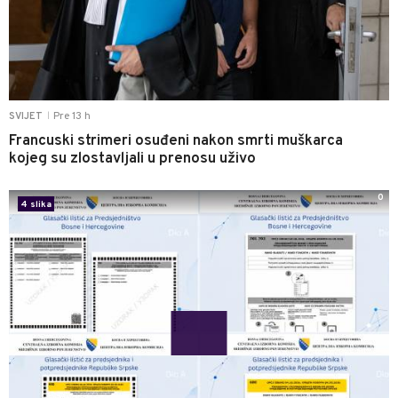
Pre 13 h
SVIJET
|
Francuski strimeri osuđeni nakon smrti muškarca
kojeg su zlostavljali u prenosu uživo
0
4 slika