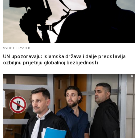
Pre 3 h
SVIJET
|
UN upozoravaju: Islamska država i dalje predstavlja
ozbiljnu prijetnju globalnoj bezbjednosti
0