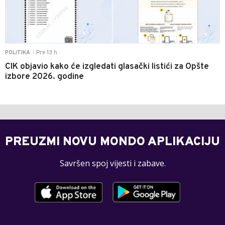
Pre 13 h
POLITIKA
|
CIK objavio kako će izgledati glasački listići za Opšte
izbore 2026. godine
PREUZMI NOVU MONDO APLIKACIJU
Savršen spoj vijesti i zabave.