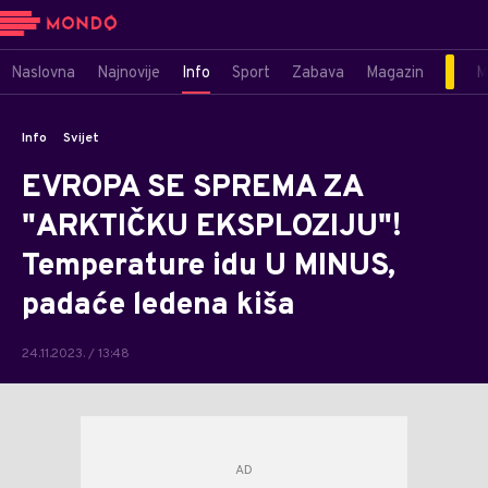
Naslovna
Najnovije
Info
Sport
Zabava
Magazin
M
Info
Svijet
EVROPA SE SPREMA ZA
"ARKTIČKU EKSPLOZIJU"!
Temperature idu U MINUS,
padaće ledena kiša
24.11.2023. / 13:48