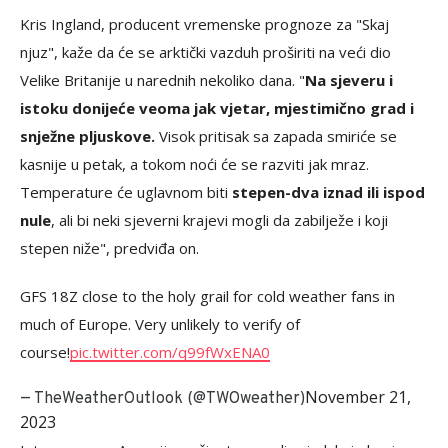
Kris Ingland, producent vremenske prognoze za "Skaj
njuz", kaže da će se arktički vazduh proširiti na veći dio
Velike Britanije u narednih nekoliko dana. "
Na sjeveru i
istoku donijeće veoma jak vjetar, mjestimično grad i
snježne pljuskove.
Visok pritisak sa zapada smiriće se
kasnije u petak, a tokom noći će se razviti jak mraz.
Temperature će uglavnom biti
stepen-dva iznad ili ispod
nule
, ali bi neki sjeverni krajevi mogli da zabilježe i koji
stepen niže", predviđa on.
GFS 18Z close to the holy grail for cold weather fans in
much of Europe. Very unlikely to verify of
course!
pic.twitter.com/q99fWxENA0
November 21,
— TheWeatherOutlook (@TWOweather)
2023